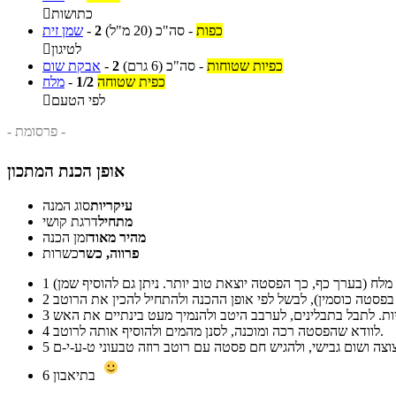
כתושות

כפות
-
סה"כ
(20 מ"ל)
2
-
שמן זית
לטיגון

כפיות שטוחות
-
סה"כ
(6 גרם)
2
-
אבקת שום
כפית שטוחה
1/2
-
מלח
לפי הטעם

- פרסומת -
אופן הכנת המתכון
עיקריות
סוג המנה
מתחיל
דרגת קושי
מהיר מאוד
זמן הכנה
פרווה, כשר
כשרות
1
2
3
לוודא שהפסטה רכה ומוכנה, לסנן מהמים ולהוסיף אותה לרוטב.
4
5
בתיאבון
6