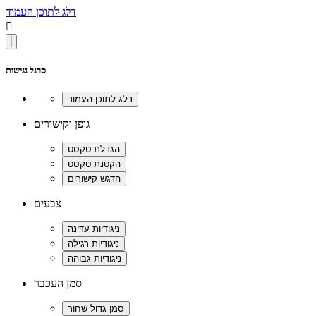
דלג לתוכן העמוד

סרגל נגישות
גופן וקישורים
צבעים
סמן העכבר