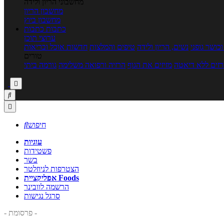
מחשבוני הריון ולידה
מחשבון הריון
מחשבון ביוץ
כתבות
כתבות
ערוצי תוכן
כושר גופני
נשים, הריון ולידה
טיפים והמלצות
חדשות אוכל ובריאות
טורים
זים ללא דיאטה
מזיזים את הגוף
הרזיה ורפואה משלימה
גורמה ביתי



חיפוש

עוגיות
פשטידות
בשר
הצטרפות לניוזלטר
אפליקציית Foods
הרשמה לוובינר
סרגל נגישות
- פרסומת -