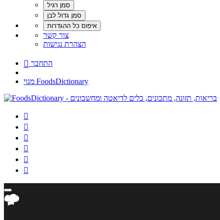
צור קשר
הצהרת נגישות
התחבר

מנוי FoodsDictionary





