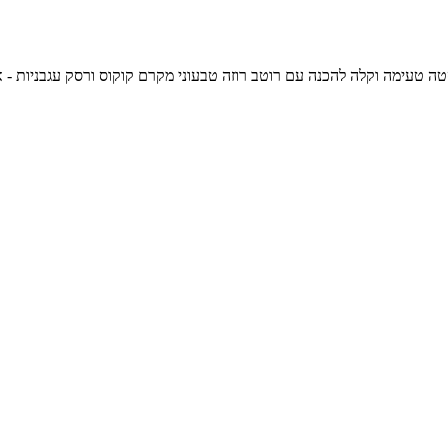
 טעימה וקלה להכנה עם רוטב רוזה טבעוני מקרם קוקוס ורסק עגבניות - ארוחת ערב טבעונית מושלמת, 50