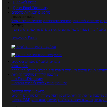
כניסה לחשבון

מנוי FoodsDictionary

מתכונים
קטגוריות מתכונים
קטגוריות נפוצות
קים
מתכונים ללא גלוטן
מתכונים לסוכרתיים
טרנדים בעולם האוכל
מיוחדים
מאכלי עדות
ספרי בישול
מתכונים לפי חגים ועונות
לפי שיטות הכנה
אפליקציית Foods
מוצרים ומאכלים
מוצרים ומאכלים
מילון האוכל
פריטי תזונה
ערכים תזונתיים
חיפוש ע"פ רכיבים
מכילים הכי הרבה
מחשבון קלוריות
מחשבון קלוריות
מנוי FoodsDictionary
5 ימי ניסיון חינם - לחצו לפרטים נוספים
מחשבוני תזונה ובריאות
ת
מחשבון שריפת קלוריות
מחשבון דופק מטרה
יחס מותניים לירכיים
 קלוריות
מחשבון מינונים מומלצים
מחשבון אחוז שומן
מחשבון BMI