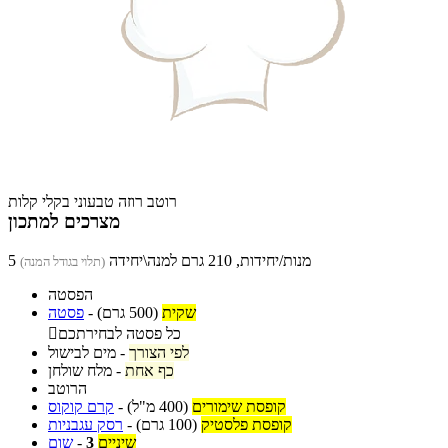
רוטב רוזה טבעוני בקלי קלות
מצרכים למתכון
5 מנות/יחידות, 210 גרם למנה\יחידה
(תלוי בגודל המנה)
הפסטה
שקית
(500 גרם)
-
פסטה
כל פסטה לבחירתכם

לפי הצורך
-
מים לבישול
כף אחת
-
מלח שולחן
הרוטב
קופסת שימורים
(400 מ"ל)
-
קרם קוקוס
קופסת פלסטיק
(100 גרם)
-
רסק עגבניות
שיניים
3
-
שום