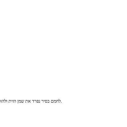
לחמם בסיר נפרד את שמן הזית ולהוסיף את שיני השום הכתושות. למזוג את קרם הקוקוס ואחריו את רסק העגבניות. לתבל בתבלינים, לערבב היטב ולהנמיך מעט בינתיים את האש.