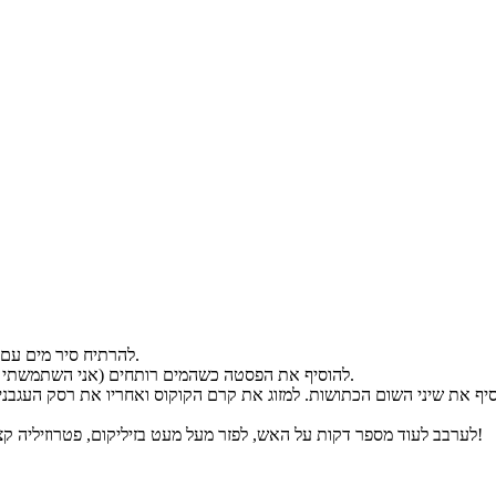
להרתיח סיר מים עם מלח (בערך כף, כך הפסטה יוצאת טוב יותר. ניתן גם להוסיף שמן).
להוסיף את הפסטה כשהמים רותחים (אני השתמשתי בפסטה כוסמין), לבשל לפי אופן ההכנה ולהתחיל להכין את הרוטב.
לערבב לעוד מספר דקות על האש, לפזר מעל מעט בזיליקום, פטרוזיליה קצוצה ושום גבישי, ולהגיש חם פסטה עם רוטב רוזה טבעוני ט-ע-י-ם!