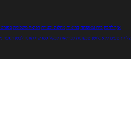
איך להכין
בית ומשפחה
בריאות
מחלות ובעיות
רפואה משלימה
ספורט ו
צלחת
טעים ללא גלוטן
טבעונות לבריאות
לבשל כמו שף
תזונה לבטן רגועה
מר