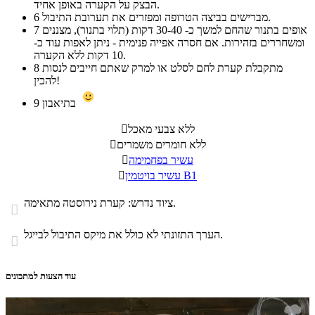
הבצק על הקערה באופן אחיד.
מברישים בביצה הטרופה ומפזרים את תערובת התיבול.
6
אופים בתנור שהחם למשך כ- 30-40 דקות (תלוי בתנור), מצננים
7
ומשחררים בזהירות. אם חסרה אפייה פנימית - ניתן לאפות עוד כ-
10 דקות ללא הקערה.
מתקבלת קערת לחם לסלט או למרק שאתם חייבים לנסות
8
להכין!
בתיאבון
9
ללא צבעי מאכל

ללא חומרים משמרים

עשיר בפחמימה

עשיר בויטמין B1

ציוד נדרש: קערת נירוסטה מתאימה.

הערך התזונתי לא כולל את מיקס התיבול לבייגל.

עוד הצעות למתכונים