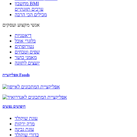
מחשבון BMI
ערכים תזונתיים
מכילים הכי הרבה
אנשי מקצוע ועסקים
דיאטניות
בלוגרי אוכל
נטורופתים
שפים וטבחים
מאמני כושר
יועצים לתזונה
אפליקציית Foods
חיפושים נפוצים
עוגת שוקולד
מרק ירקות
עוגת גבינה
כדורי שוקולד