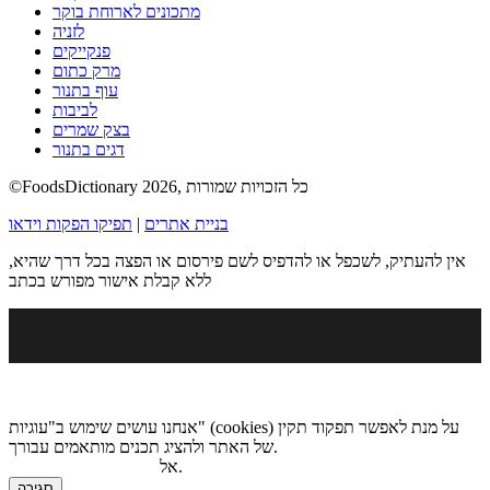
מתכונים לארוחת בוקר
לזניה
פנקייקים
מרק כתום
עוף בתנור
לביבות
בצק שמרים
דגים בתנור
©FoodsDictionary 2026, כל הזכויות שמורות
בניית אתרים
|
תפיקו הפקות וידאו
אין להעתיק, לשכפל או להדפיס לשם פירסום או הפצה בכל דרך שהיא,
ללא קבלת אישור מפורש בכתב
אנחנו עושים שימוש ב"עוגיות" (cookies) על מנת לאפשר תפקוד תקין
של האתר ולהציג תכנים מותאמים עבורך.
.
אל
מדיניות הגנת הפרטיות
סגירה