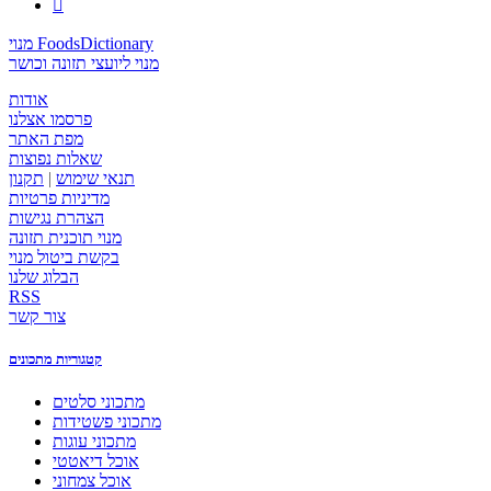

מנוי FoodsDictionary
מנוי ליועצי תזונה וכושר
אודות
פרסמו אצלנו
מפת האתר
שאלות נפוצות
תנאי שימוש
|
תקנון
מדיניות פרטיות
הצהרת נגישות
מנוי תוכנית תזונה
בקשת ביטול מנוי
הבלוג שלנו
RSS
צור קשר
קטגוריות מתכונים
מתכוני סלטים
מתכוני פשטידות
מתכוני עוגות
אוכל דיאטטי
אוכל צמחוני