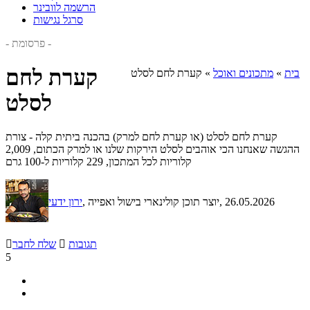
הרשמה לוובינר
סרגל נגישות
- פרסומת -
קערת לחם
בית
»
מתכונים ואוכל
»
קערת לחם לסלט
לסלט
קערת לחם לסלט (או קערת לחם למרק) בהכנה ביתית קלה - צורת
ההגשה שאנחנו הכי אוהבים לסלט הירקות שלנו או למרק הכתום, 2,009
קלוריות לכל המתכון, 229 קלוריות ל-100 גרם
, 26.05.2026
, יוצר תוכן קולינארי בישול ואפייה
ירון ידעי
תגובות

שלח לחבר

5