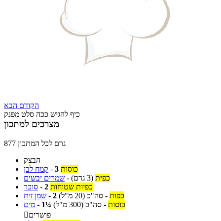
הקודם
הבא
כיף להגיש ככה סלט מפנק
מצרכים למתכון
877 גרם לכל המתכון
הבצק
כוסות
3
-
קמח לבן
כפית
(3 גרם)
-
שמרים יבשים
כפיות שטוחות
2
-
סוכר
כפות
-
סה"כ
(20 מ"ל)
2
-
שמן זית
כוסות
-
סה"כ
(300 מ"ל)
1¼
-
מים
פושרים
