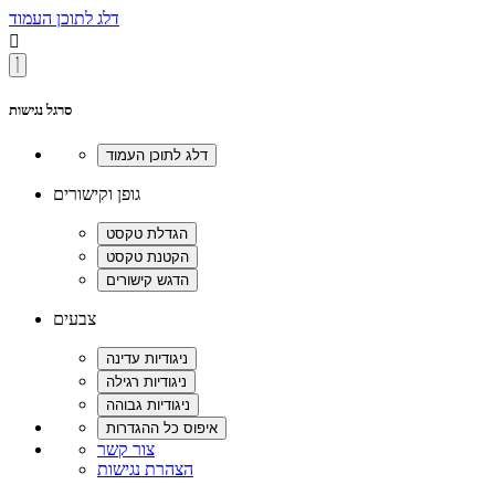
דלג לתוכן העמוד

סרגל נגישות
גופן וקישורים
צבעים
צור קשר
הצהרת נגישות