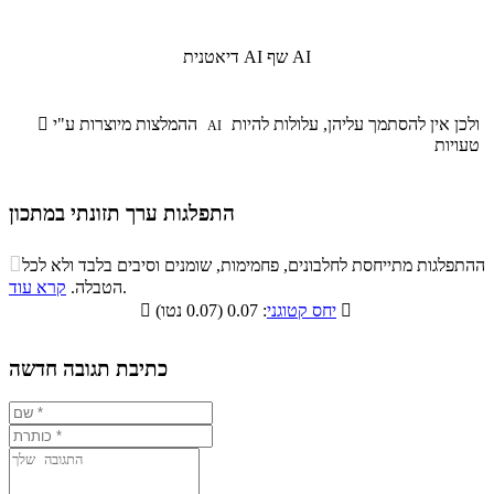
שף AI
דיאטנית AI
ולכן אין להסתמך עליהן, עלולות להיות
ההמלצות מיוצרות ע"י

AI
טעויות
התפלגות ערך תזונתי במתכון
התפלגות ערך תזונתי במתכון

ההתפלגות מתייחסת לחלבונים, פחמימות, שומנים וסיבים בלבד ולא לכל
סיבים
.
הטבלה.
קרא עוד
פחמימות
חלבונים
שומנים
תזונתיים

: 0.07 (0.07 נטו)
יחס קטוגני

0.5%
6.9%
12.4%
80.2%
כתיבת תגובה חדשה