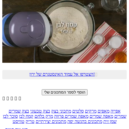
הצטרפו אל עמוד האינסטגרם של ירון!






אפייה
מאפים
מרקים
סלטים
מתכוני בצק
בצק טבעוני
בצק שמרים
שמרים
מאפה שמרים
מאפה שמרים פרווה
מרק בלחם
קמח לבן
סוכר לבן
שמן זית
מתכונים בהגשה יפה
מתכונים יצירתיים
טריק
טוויסט