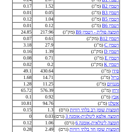
ויטמין B2
(מ"ג)
1.52
0.17
ויטמין B3
(מ"ג)
0.05
0.01
ויטמין B5
(מ"ג)
1.04
0.12
ויטמין B6
(מ"ג)
0.12
0.01
חומצה פולית - ויטמין B9
(מק"ג)
217.96
24.85
ויטמין B12
(מק"ג)
0.61
0.07
ויטמין C
(מ"ג)
27.9
3.18
ויטמין D
(מק"ג)
1.39
0.16
ויטמין E
(מ"ג)
0.71
0.08
ויטמין K
(מק"ג)
0.2
0.02
סידן
(מ"ג)
430.64
49.1
ברזל
(מ"ג)
14.71
1.68
מגנזיום
(מ"ג)
11.25
1.28
זרחן
(מ"ג)
576.39
65.72
אבץ
(מ"ג)
0.92
0.1
אשלגן
(מ"ג)
94.76
10.81
חומצות שומן רב בלתי רוויות
(גרם)
1.3
0.15
חומצה אלפא לינולנית-אומגה 3
(גרם)
0.03
0
חומצה לינולאית-אומגה 6
(גרם)
1.06
0.12
חומצות שומן חד בלתי רוויות
(גרם)
2.49
0.28