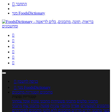
התחבר

מנוי FoodsDictionary






כניסה לחשבון

מנוי FoodsDictionary

מתכונים
קטגוריות מתכונים
קטגוריות נפוצות
מתכוני סלטים
מתכוני פשטידות
מתכוני עוגות
אוכל צמחוני
מתכונים לטבעוניים
אפייה
מוקפץ
עוגיות
פסטה
מתכוני עוף
מתכוני
בשר
מתכוני ילדים
מרקים
מתכונים ללא גלוטן
מתכונים לסוכרתיים