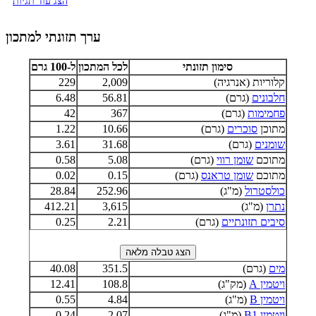
הצג עוד תגיות
ערך תזונתי למתכון
סימון תזונתי
לכל המתכון
ל-100 גרם
קלוריות (אנרגיה)
2,009
229
חלבונים
(גרם)
56.81
6.48
פחמימות
(גרם)
367
42
מתוכן
סוכרים
(גרם)
10.66
1.22
שומנים
(גרם)
31.68
3.61
מתוכם
שומן רווי
(גרם)
5.08
0.58
מתוכם
שומן טראנס
(גרם)
0.15
0.02
כולסטרול
(מ"ג)
252.96
28.84
נתרן
(מ"ג)
3,615
412.21
סיבים תזונתיים
(גרם)
2.21
0.25
מים
(גרם)
351.5
40.08
ויטמין A
(מק"ג)
108.8
12.41
ויטמין B
(מ"ג)
4.84
0.55
ויטמין B1
(מ"ג)
2.07
0.24