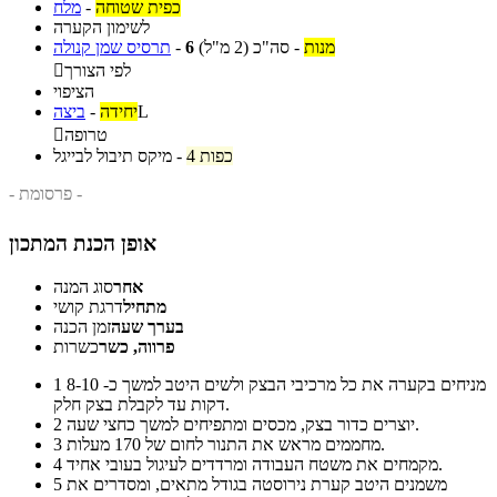
כפית שטוחה
-
מלח
לשימון הקערה
מנות
-
סה"כ
(2 מ"ל)
6
-
תרסיס שמן קנולה
לפי הצורך

הציפוי
L
יחידה
-
ביצה
טרופה

4 כפות
-
מיקס תיבול לבייגל
- פרסומת -
אופן הכנת המתכון
אחר
סוג המנה
מתחיל
דרגת קושי
בערך שעה
זמן הכנה
פרווה, כשר
כשרות
מניחים בקערה את כל מרכיבי הבצק ולשים היטב למשך כ- 8-10
1
דקות עד לקבלת בצק חלק.
יוצרים כדור בצק, מכסים ומתפיחים למשך כחצי שעה.
2
מחממים מראש את התנור לחום של 170 מעלות.
3
מקמחים את משטח העבודה ומרדדים לעיגול בעובי אחיד.
4
משמנים היטב קערת נירוסטה בגודל מתאים, ומסדרים את
5