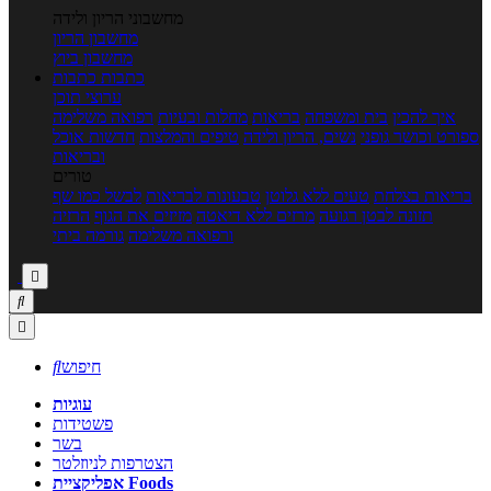
מחשבוני הריון ולידה
מחשבון הריון
מחשבון ביוץ
כתבות
כתבות
ערוצי תוכן
איך להכין
בית ומשפחה
בריאות
מחלות ובעיות
רפואה משלימה
ספורט וכושר גופני
נשים, הריון ולידה
טיפים והמלצות
חדשות אוכל
ובריאות
טורים
בריאות בצלחת
טעים ללא גלוטן
טבעונות לבריאות
לבשל כמו שף
תזונה לבטן רגועה
מרזים ללא דיאטה
מזיזים את הגוף
הרזיה
ורפואה משלימה
גורמה ביתי



חיפוש

עוגיות
פשטידות
בשר
הצטרפות לניוזלטר
אפליקציית Foods