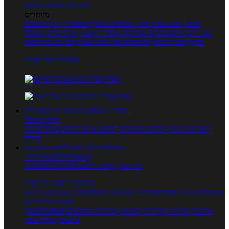
טרנדים בעולם האוכל
מיוחדים
מנתח המתכונים
ספר המתכונים שלי
מתכוני וידאו
מתכונים
עשירים
מתכונים לפי מצרכים
אוכל דיאטטי
אוכל בריא
מאכלי
עדות
ספרי בישול
מתכונים לפי חגים ועונות
לפי שיטות הכנה
אפליקציית Foods
מוצרים ומאכלים
מוצרים ומאכלים
מילון האוכל
תפריטי תזונה
ערכים תזונתיים
חיפוש ע"פ רכיבים
מכילים הכי
הרבה
מחשבון קלוריות
מחשבון קלוריות
מנוי FoodsDictionary
5 ימי ניסיון חינם - לחצו לפרטים נוספים
מחשבוני תזונה ובריאות
מחשבון קלוריות
מחשבון שריפת קלוריות
מחשבון דופק מטרה
יחס
מותניים לירכיים
מחשבון צריכת קלוריות
מחשבון מינונים מומלצים
מחשבון BMI
מחשבון אחוז שומן