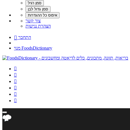
צור קשר
הצהרת נגישות
התחבר

מנוי FoodsDictionary





