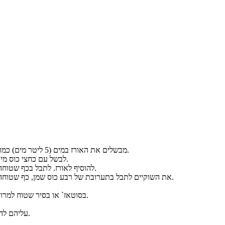
מבשלים את האורז במים (5 ליטר מים) כמו אטריות, למשך כ- 5 דקות לאחר הרתיחה. לסנן ולשפוך את המים.
לבשל עם כחצי כוס מים רותחים את הירקות המיובשים עד שהירקות סופגים את הנוזלים.
להוסיף לאורז. לתבל בכף שטוחה מלח ים, כף פפריקה מתוקה, כפית פלפל שחור וכפית אבקת מרק.
את השוקיים לתבל בתערובת של רבע כוס שמן, כף שטוחה מלח ים, כף פפריקה מתוקה, כפית פלפל שחור וכפית אבקת מרק.
בסוטאז` או בסיר שטוח למרוח מעט שמן. להניח שליש מכמות האורז ולשטח אותה על התחתית.
עליהם להניח את שאר האורז. לשטח ולהדק. לשפוך מהצד כוס מים רותחים.