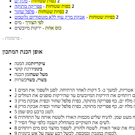
2
כפות שטוחות
-
מלח ים
2
כפות שטוחות
-
פפריקה מתוקה
2
כפיות שטוחות
-
פלפל שחור
2
כפיות שטוחות
-
אבקת מרק עוף ללא מונוסודיום גלוטמט
לפי הצורך
-
מים
כוס אחת
-
ירקות מיובשים
- פרסומת -
אופן הכנת המתכון
עיקריות
סוג המנה
בינוני
דרגת קושי
מעל שעה
זמן הכנה
בשרי, כשר
כשרות
1
2
3
4
לטגן ברבע כוס שמן.
5
6
לשים את השוקיים כשהחלק העבה כלפי שולי הסיר.
7
8
לכסות במגבת ובמכסה. לבשל רבע שעה על אש בינונית.
9