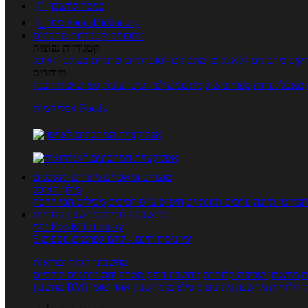
כניסה לחשבון

מנוי FoodsDictionary

מתכונים
קטגוריות מתכונים
קטגוריות נפוצות
קים
מתכונים ללא גלוטן
מתכונים לסוכרתיים
טרנדים בעולם האוכל
מיוחדים
מאכלי עדות
ספרי בישול
מתכונים לפי חגים ועונות
לפי שיטות הכנה
אפליקציית Foods
מוצרים ומאכלים
מוצרים ומאכלים
מילון האוכל
פריטי תזונה
ערכים תזונתיים
חיפוש ע"פ רכיבים
מכילים הכי הרבה
מחשבון קלוריות
מחשבון קלוריות
מנוי FoodsDictionary
5 ימי ניסיון חינם - לחצו לפרטים נוספים
מחשבוני תזונה ובריאות
ת
מחשבון שריפת קלוריות
מחשבון דופק מטרה
יחס מותניים לירכיים
 קלוריות
מחשבון מינונים מומלצים
מחשבון אחוז שומן
מחשבון BMI