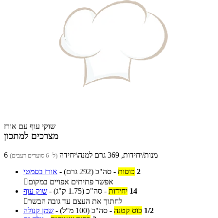
שוקי עוף עם אורז
מצרכים למתכון
6 מנות/יחידות, 369 גרם למנה\יחידה
(ל- 6 סועדים רעבים)
2
כוסות
-
סה"כ
(292 גרם)
-
אורז בסמטי
אפשר פתיתים אפויים במקום

14
יחידות
-
סה"כ
(1.75 ק"ג)
-
שוק עוף
לחתוך את העצם עד גובה הבשר

1/2
כוס קטנה
-
סה"כ
(100 מ"ל)
-
שמן קנולה