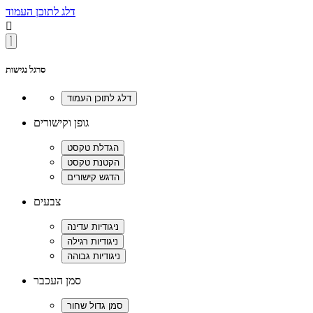
דלג לתוכן העמוד

סרגל נגישות
גופן וקישורים
צבעים
סמן העכבר