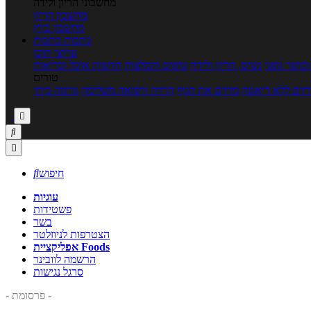
מחשבוני הריון ולידה
מחשבון הריון
מחשבון ביוץ
כתבות
כתבות
ערוצי תוכן
כושר גופני
נשים, הריון ולידה
טיפים והמלצות
חדשות אוכל ובריאות
טורים
זים ללא דיאטה
מזיזים את הגוף
הרזיה ורפואה משלימה
גורמה ביתי



חיפוש

עוגיות
פשטידות
בשר
הצטרפות לניוזלטר
אפליקציית Foods
הרשמה לוובינר
סרגל נגישות
- פרסומת -