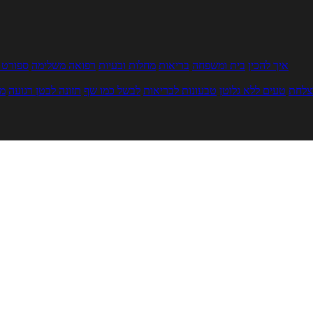
איך להכין
בית ומשפחה
בריאות
מחלות ובעיות
רפואה משלימה
ספורט ו
צלחת
טעים ללא גלוטן
טבעונות לבריאות
לבשל כמו שף
תזונה לבטן רגועה
מר