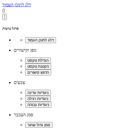
דלג לתוכן העמוד

סרגל נגישות
גופן וקישורים
צבעים
סמן העכבר