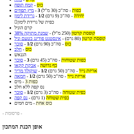
כוס
-
קמח תופח
כפות
-
סה"כ
(30 מ"ל)
3
-
מיץ תפוזים
יחידה
-
סה"כ
(9 גרם)
1/2
-
גרידת לימון
כפית של גרידת לימון

קרם הוניל
קופסת קרטון
(250 מ"ל)
-
שמנת מתוקה 38%
קופסת קרטון
(80 גרם)
-
אינסטנט פודינג בטעם וניל
כוס
-
סה"כ
(90 גרם)
1/2
-
סוכר
כוס
-
חלב
הגנאש
כפות שטוחות
-
סה"כ
(45 גרם)
3
-
סוכר
כף גדושה
-
אבקת קקאו
אריזת נייר
-
סה"כ
(50 גרם)
1/2
-
שוקולד מריר
אריזת נייר
-
סה"כ
(50 גרם)
1/2
-
חמאה
3 כפות
-
מים
נס קפה ללא חלב
כפית שטוחה
-
סה"כ
(3 גרם)
1/2
-
סוכר
כפית שטוחה
(1 גרם)
-
נס קפה
כוס אחת
-
מים חמים
- פרסומת -
אופן הכנת המתכון