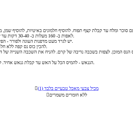
לאפות ב- 160 מעלות כ- 30-40 דקות עד שקיסם הננעץ יוצא יבש. לאחר אפייה להניח לצינון של כ- 15 דקות.
יש לגרד מעט מדפנות העוגה ולפורר - הפירורים יהוו קישוט טעים ומרשים לעוגה. לחצות את העוגה לשתיים.
להכין כוס נס קפה ללא חלב עם חצי כפית סוכר. להקציף את כל מצרכי קרם הוניל לקרם יציב.
הגנאש - להמיס הכל על האש עד קבלת גנאש אחיד. לצפות את פני העוגה בגנאש ומסביב לצפות בפירורי העוגה ששמרנו.
מכיל צבעי מאכל טבעיים בלבד (1)

ללא חומרים משמרים
