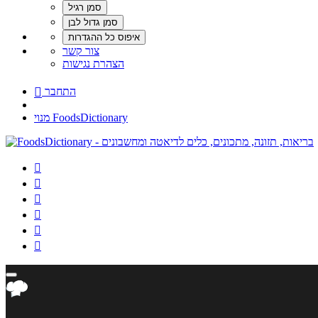
צור קשר
הצהרת נגישות
התחבר

מנוי FoodsDictionary





