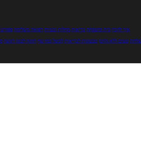
איך להכין
בית ומשפחה
בריאות
מחלות ובעיות
רפואה משלימה
ספורט ו
צלחת
טעים ללא גלוטן
טבעונות לבריאות
לבשל כמו שף
תזונה לבטן רגועה
מר