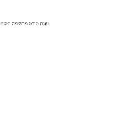
עוגת טורט מרשימה וטעימה עם קרם וניל וגנאש