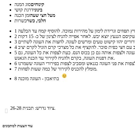
קינוחים
סוג המנה
בינוני
דרגת קושי
מעל חצי שעה
זמן הכנה
חלבי, כשר
כשרות
1
2
3
4
שלב ההרכבה - יש להרטיב מעט את השכבה הראשונה של העוגה עם כוס הנס המוכן. לצפות בשכבה נדיבה של קרם. להניח את השכבה השנייה של העוגה ולצפות אותה גם כן בכוס הנס. כעת לצפות את כל העוגה, גם
5
את דפנות העוגה, בקרם ולהניח לקירור עד הכנת הגאנש.
6
מומלץ להכניס לקירור של כמה שעות לפחות.
7
בתיאבון - העוגה מוכנה
8
ציוד נדרש: תבנית 26-28.

עוד הצעות למתכונים