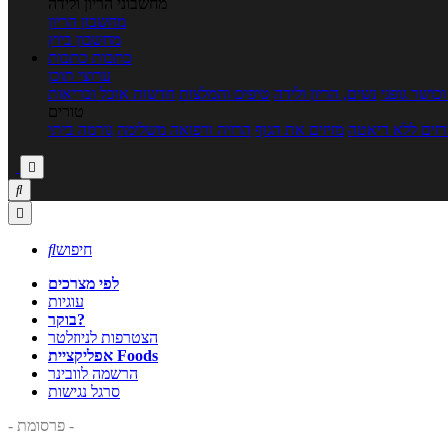
מחשבוני הריון ולידה
מחשבון הריון
מחשבון ביוץ
כתבות
כתבות
ערוצי תוכן
כושר גופני
נשים, הריון ולידה
טיפים והמלצות
חדשות אוכל ובריאות
טורים
זים ללא דיאטה
מזיזים את הגוף
הרזיה ורפואה משלימה
גורמה ביתי



חיפוש

לפי מצרכים
עוגיות
בוקר?
הצטרפות לניוזלטר
אפליקציית Foods
הרשמה לוובינר
סרגל נגישות
- פרסומת -