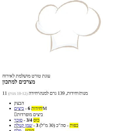
עוגת טורט מושלמת לאירוח
מצרכים למתכון
11 מנות/יחידות, 139 גרם למנה\יחידה
(10-12 מנות)
הבצק
M
יחידות
6
-
ביצים
ביצים מופרדות

כוס
3/4
-
סוכר
כפות
-
סה"כ
(30 מ"ל)
3
-
שמן קנולה
קורט
-
מלח