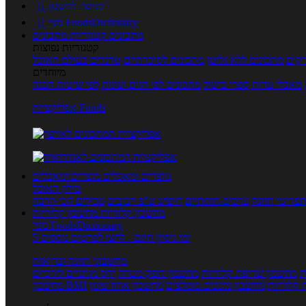
כניסה לחשבון

מנוי FoodsDictionary

מתכונים
קטגוריות מתכונים
קטגוריות נפוצות
קים
מתכונים ללא גלוטן
מתכונים לסוכרתיים
טרנדים בעולם האוכל
מיוחדים
מאכלי עדות
ספרי בישול
מתכונים לפי חגים ועונות
לפי שיטות הכנה
אפליקציית Foods
מוצרים ומאכלים
מוצרים ומאכלים
מילון האוכל
פריטי תזונה
ערכים תזונתיים
חיפוש ע"פ רכיבים
מכילים הכי הרבה
מחשבון קלוריות
מחשבון קלוריות
מנוי FoodsDictionary
5 ימי ניסיון חינם - לחצו לפרטים נוספים
מחשבוני תזונה ובריאות
ת
מחשבון שריפת קלוריות
מחשבון דופק מטרה
יחס מותניים לירכיים
 קלוריות
מחשבון מינונים מומלצים
מחשבון אחוז שומן
מחשבון BMI