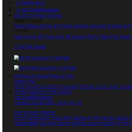
כניסה לחשבון

מנוי FoodsDictionary

מתכונים
קטגוריות מתכונים
קטגוריות נפוצות
קים
מתכונים ללא גלוטן
מתכונים לסוכרתיים
טרנדים בעולם האוכל
מיוחדים
מאכלי עדות
ספרי בישול
מתכונים לפי חגים ועונות
לפי שיטות הכנה
אפליקציית Foods
מוצרים ומאכלים
מוצרים ומאכלים
מילון האוכל
פריטי תזונה
ערכים תזונתיים
חיפוש ע"פ רכיבים
מכילים הכי הרבה
מחשבון קלוריות
מחשבון קלוריות
מנוי FoodsDictionary
5 ימי ניסיון חינם - לחצו לפרטים נוספים
מחשבוני תזונה ובריאות
ת
מחשבון שריפת קלוריות
מחשבון דופק מטרה
יחס מותניים לירכיים
 קלוריות
מחשבון מינונים מומלצים
מחשבון אחוז שומן
מחשבון BMI