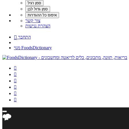
צור קשר
הצהרת נגישות
התחבר

מנוי FoodsDictionary





