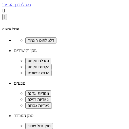
דלג לתוכן העמוד

סרגל נגישות
גופן וקישורים
צבעים
סמן העכבר