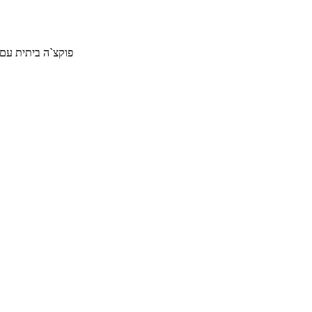
פוקצ`ה ביתית עם גבינה צפתית, זע