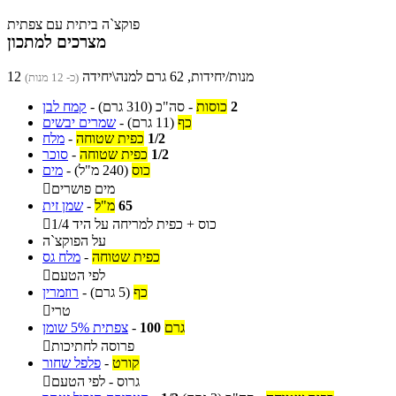
פוקצ`ה ביתית עם צפתית
מצרכים למתכון
12 מנות/יחידות, 62 גרם למנה\יחידה
(כ- 12 מנות)
2
כוסות
-
סה"כ
(310 גרם)
-
קמח לבן
כף
(11 גרם)
-
שמרים יבשים
1/2
כפית שטוחה
-
מלח
1/2
כפית שטוחה
-
סוכר
כוס
(240 מ"ל)
-
מים
מים פושרים

65
מ"ל
-
שמן זית
1/4 כוס + כפית למריחה על היד

על הפוקצ`ה
כפית שטוחה
-
מלח גס
לפי הטעם

כף
(5 גרם)
-
רוזמרין
טרי

גרם
100
-
צפתית 5% שומן
פרוסה לחתיכות

קורט
-
פלפל שחור
גרוס - לפי הטעם
