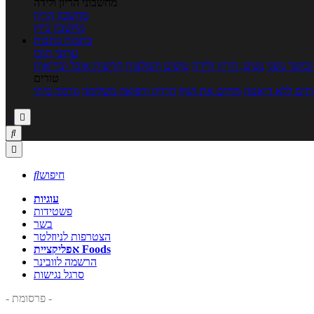
מחשבוני הריון ולידה
מחשבון הריון
מחשבון ביוץ
כתבות
כתבות
ערוצי תוכן
כושר גופני
נשים, הריון ולידה
טיפים והמלצות
חדשות אוכל ובריאות
טורים
זים ללא דיאטה
מזיזים את הגוף
הרזיה ורפואה משלימה
גורמה ביתי



חיפוש

עוגיות
פשטידות
בשר
הצטרפות לניוזלטר
אפליקציית Foods
הרשמה לוובינר
סרגל נגישות
- פרסומת -