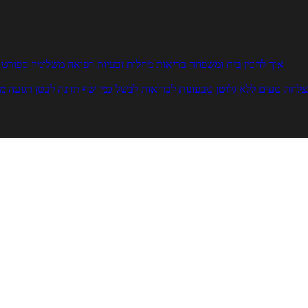
איך להכין
בית ומשפחה
בריאות
מחלות ובעיות
רפואה משלימה
ספורט ו
צלחת
טעים ללא גלוטן
טבעונות לבריאות
לבשל כמו שף
תזונה לבטן רגועה
מר