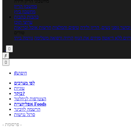
מחשבוני הריון ולידה
מחשבון הריון
מחשבון ביוץ
כתבות
כתבות
ערוצי תוכן
כושר גופני
נשים, הריון ולידה
טיפים והמלצות
חדשות אוכל ובריאות
טורים
זים ללא דיאטה
מזיזים את הגוף
הרזיה ורפואה משלימה
גורמה ביתי



חיפוש

לפי מצרכים
עוגיות
בוקר?
הצטרפות לניוזלטר
אפליקציית Foods
הרשמה לוובינר
סרגל נגישות
- פרסומת -