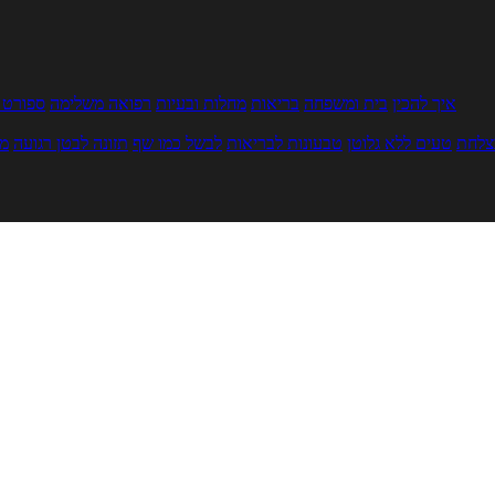
איך להכין
בית ומשפחה
בריאות
מחלות ובעיות
רפואה משלימה
ספורט ו
צלחת
טעים ללא גלוטן
טבעונות לבריאות
לבשל כמו שף
תזונה לבטן רגועה
מר