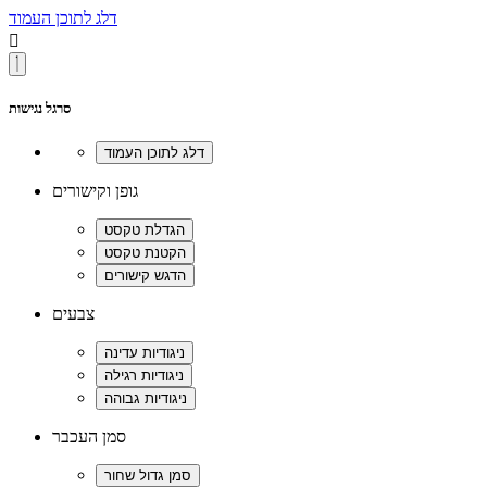
דלג לתוכן העמוד

סרגל נגישות
גופן וקישורים
צבעים
סמן העכבר