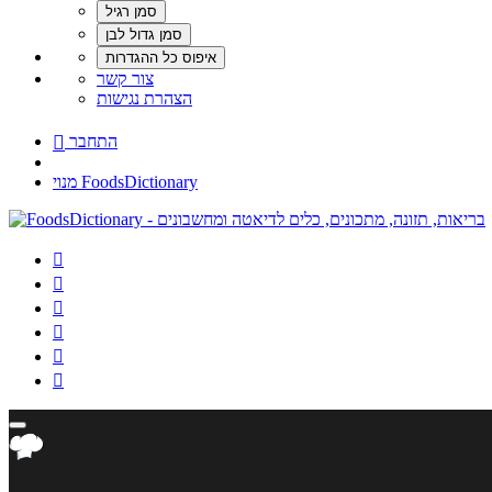
צור קשר
הצהרת נגישות
התחבר

מנוי FoodsDictionary





