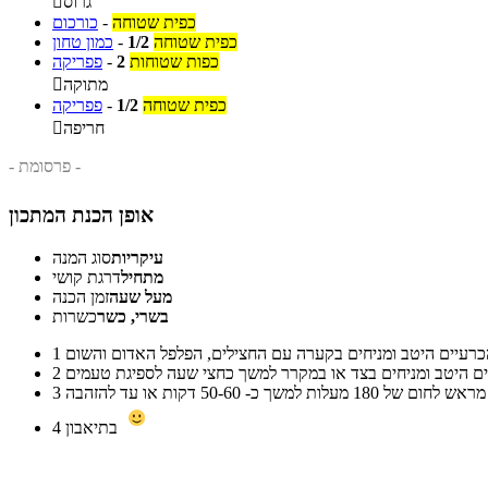
גרוס

כפית שטוחה
-
כורכום
כפית שטוחה
1/2
-
כמון טחון
כפות שטוחות
2
-
פפריקה
מתוקה

כפית שטוחה
1/2
-
פפריקה
חריפה

- פרסומת -
אופן הכנת המתכון
עיקריות
סוג המנה
מתחיל
דרגת קושי
מעל שעה
זמן הכנה
בשרי, כשר
כשרות
1
2
3
בתיאבון
4