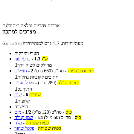
ארוחת צהריים נפלאה ומתובלנת
מצרכים למתכון
6 מנות/יחידות, 417 גרם למנה\יחידה
(5-6 מנות)
העוף והירקות
ק"ג
1.3
-
כרעי עוף
מחולקים לשוק וירך

יחידות בינוניות
-
סה"כ
(660 גרם)
2
-
חצילים
חתוכים לקוביות גדולות

יחידה גדולה
(289 גרם)
-
פלפל אדום
חתוך גס

שיניים
6
-
שום
קלופות

המשרה
כוס
-
סה"כ
(120 מ"ל)
1/2
-
מים
כוס
-
סה"כ
(60 מ"ל)
1/4
-
שמן קנולה
כפית שטוחה
-
מלח
כפית שטוחה
-
פלפל שחור