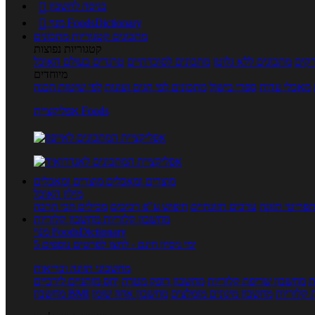
כניסה לחשבון

מנוי FoodsDictionary

מתכונים
קטגוריות מתכונים
קטגוריות נפוצות
קים
מתכונים ללא גלוטן
מתכונים לסוכרתיים
טרנדים בעולם האוכל
מיוחדים
מאכלי עדות
ספרי בישול
מתכונים לפי חגים ועונות
לפי שיטות הכנה
אפליקציית Foods
מוצרים ומאכלים
מוצרים ומאכלים
מילון האוכל
פריטי תזונה
ערכים תזונתיים
חיפוש ע"פ רכיבים
מכילים הכי הרבה
מחשבון קלוריות
מחשבון קלוריות
מנוי FoodsDictionary
5 ימי ניסיון חינם - לחצו לפרטים נוספים
מחשבוני תזונה ובריאות
ת
מחשבון שריפת קלוריות
מחשבון דופק מטרה
יחס מותניים לירכיים
 קלוריות
מחשבון מינונים מומלצים
מחשבון אחוז שומן
מחשבון BMI