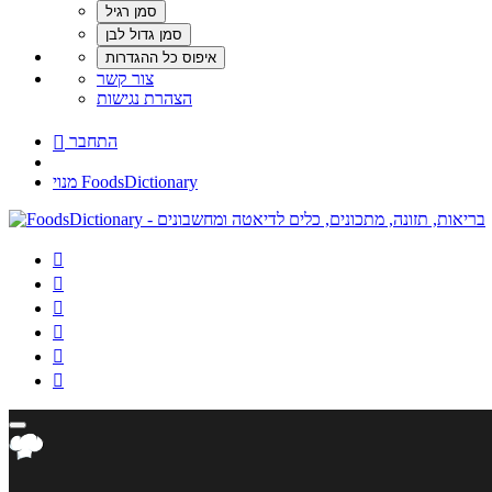
צור קשר
הצהרת נגישות
התחבר

מנוי FoodsDictionary





