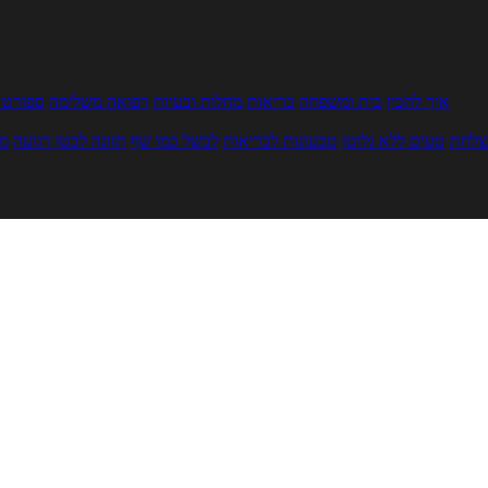
איך להכין
בית ומשפחה
בריאות
מחלות ובעיות
רפואה משלימה
ספורט ו
צלחת
טעים ללא גלוטן
טבעונות לבריאות
לבשל כמו שף
תזונה לבטן רגועה
מר