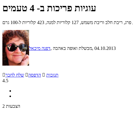
עוגיות פריכות ב- 4 טעמים
, 04.10.2013
, מבשלת ואופה באהבה
דפנה מיכאל
תגובות

הדפסה

שלח לחבר

4.5
2 הצבעות