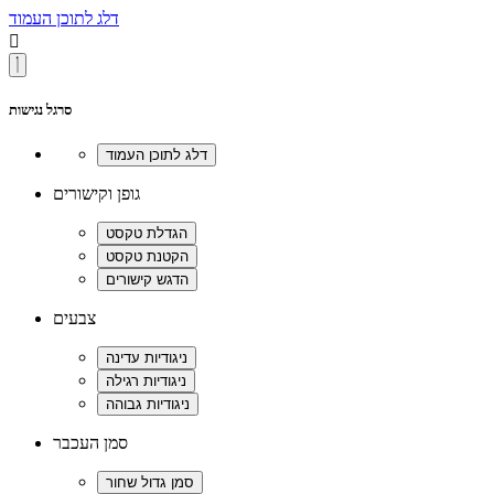
דלג לתוכן העמוד

סרגל נגישות
גופן וקישורים
צבעים
סמן העכבר