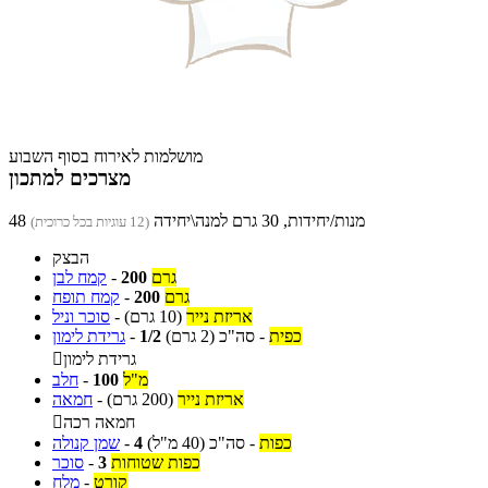
מושלמות לאירוח בסוף השבוע
מצרכים למתכון
48 מנות/יחידות, 30 גרם למנה\יחידה
(12 עוגיות בכל כרוכית)
הבצק
גרם
200
-
קמח לבן
גרם
200
-
קמח תופח
אריזת נייר
(10 גרם)
-
סוכר וניל
כפית
-
סה"כ
(2 גרם)
1/2
-
גרידת לימון
גרידת לימון

מ"ל
100
-
חלב
אריזת נייר
(200 גרם)
-
חמאה
חמאה רכה

כפות
-
סה"כ
(40 מ"ל)
4
-
שמן קנולה
כפות שטוחות
3
-
סוכר
קורט
-
מלח