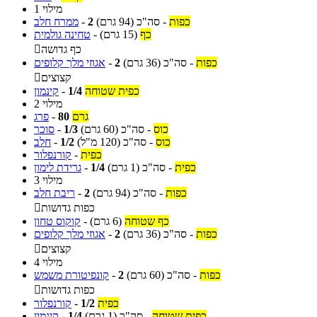
מילוי 1
כפות
-
סה"כ
(94 גרם)
2
-
ממרח חלב
כף
(15 גרם)
-
טחינה גולמית
כף גדושה

כפות
-
סה"כ
(36 גרם)
2
-
אגוזי מלך קלופים
קצוצים

כפית שטוחה
1/4
-
קינמון
מילוי 2
גרם
80
-
פרג
כוס
-
סה"כ
(60 גרם)
1/3
-
סוכר
כוס
-
סה"כ
(120 מ"ל)
1/2
-
חלב
כפית
-
קורנפלור
כפית
-
סה"כ
(1 גרם)
1/4
-
גרידת לימון
מילוי 3
כפות
-
סה"כ
(94 גרם)
2
-
ריבת חלב
כפות גדושות

כף שטוחה
(6 גרם)
-
קוקוס טחון
כפות
-
סה"כ
(36 גרם)
2
-
אגוזי מלך קלופים
קצוצים

מילוי 4
כפות
-
סה"כ
(60 גרם)
2
-
קונפיטורת משמש
כפות גדושות

כפית
1/2
-
קורנפלור
כפית שטוחה
-
סה"כ
(1 גרם)
1/4
-
קינמון