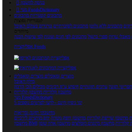
כניסה לחשבון

מנוי FoodsDictionary

מתכונים
קטגוריות מתכונים
קטגוריות נפוצות
קים
מתכונים ללא גלוטן
מתכונים לסוכרתיים
טרנדים בעולם האוכל
מיוחדים
מאכלי עדות
ספרי בישול
מתכונים לפי חגים ועונות
לפי שיטות הכנה
אפליקציית Foods
מוצרים ומאכלים
מוצרים ומאכלים
מילון האוכל
פריטי תזונה
ערכים תזונתיים
חיפוש ע"פ רכיבים
מכילים הכי הרבה
מחשבון קלוריות
מחשבון קלוריות
מנוי FoodsDictionary
5 ימי ניסיון חינם - לחצו לפרטים נוספים
מחשבוני תזונה ובריאות
ת
מחשבון שריפת קלוריות
מחשבון דופק מטרה
יחס מותניים לירכיים
 קלוריות
מחשבון מינונים מומלצים
מחשבון אחוז שומן
מחשבון BMI