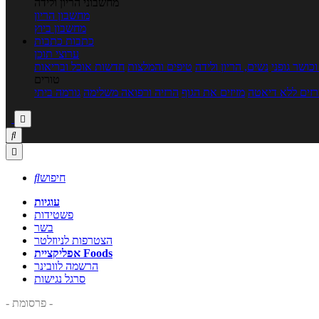
מחשבוני הריון ולידה
מחשבון הריון
מחשבון ביוץ
כתבות
כתבות
ערוצי תוכן
כושר גופני
נשים, הריון ולידה
טיפים והמלצות
חדשות אוכל ובריאות
טורים
זים ללא דיאטה
מזיזים את הגוף
הרזיה ורפואה משלימה
גורמה ביתי



חיפוש

עוגיות
פשטידות
בשר
הצטרפות לניוזלטר
אפליקציית Foods
הרשמה לוובינר
סרגל נגישות
- פרסומת -