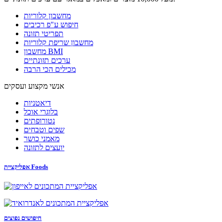
מחשבון קלוריות
חיפוש ע"פ רכיבים
תפריטי תזונה
מחשבון שריפת קלוריות
מחשבון BMI
ערכים תזונתיים
מכילים הכי הרבה
אנשי מקצוע ועסקים
דיאטניות
בלוגרי אוכל
נטורופתים
שפים וטבחים
מאמני כושר
יועצים לתזונה
אפליקציית Foods
חיפושים נפוצים