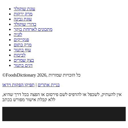
עוגת שוקולד
מרק ירקות
עוגת גבינה
כדורי שוקולד
מתכונים לארוחת בוקר
לזניה
פנקייקים
מרק כתום
עוף בתנור
לביבות
בצק שמרים
דגים בתנור
©FoodsDictionary 2026, כל הזכויות שמורות
בניית אתרים
|
תפיקו הפקות וידאו
אין להעתיק, לשכפל או להדפיס לשם פירסום או הפצה בכל דרך שהיא,
ללא קבלת אישור מפורש בכתב