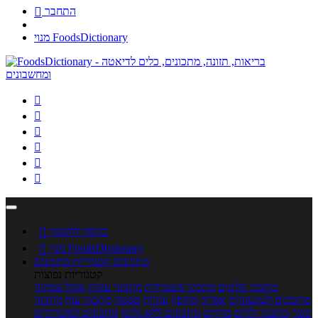
התחבר

מנוי FoodsDictionary






כניסה לחשבון

מנוי FoodsDictionary

מתכונים
קטגוריות מתכונים
קטגוריות נפוצות
מתכוני סלטים
מתכוני פשטידות
מתכוני עוגות
אוכל צמחוני
מתכונים לטבעוניים
אפייה
מוקפץ
עוגיות
פסטה
מתכוני עוף
מתכוני
בשר
מתכוני ילדים
מרקים
מתכונים ללא גלוטן
מתכונים לסוכרתיים