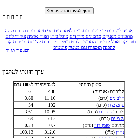





אפייה
ל"ג בעומר
ירקות
מתכונים לצמחוניים
תפוחי אדמה בתנור
בטטה
מתכונים מפנקים
מתכונים מיוחדים
אוכל ביתי
תפוח אדמה
פירורי לחם
פפריקה
אוכל קריספי
מתכונים לסטודנטים
מתכונים לצ`יפס
תוספות קלות
להכנה
תוספות עם בטטה
פוטטוס
הצג עוד תגיות
ערך תזונתי למתכון
סימון תזונתי
למנה\יחידה
ל-100 גרם
קלוריות (אנרגיה)
488
161
חלבונים
(גרם)
11.16
3.68
פחמימות
(גרם)
102
34
מתוכן
סוכרים
(גרם)
10.95
3.61
שומנים
(גרם)
5.12
1.69
מתוכם
שומן רווי
(גרם)
0.7
0.23
נתרן
(מ"ג)
312.6
103.13