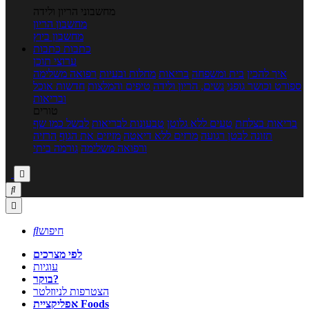
מחשבוני הריון ולידה
מחשבון הריון
מחשבון ביוץ
כתבות
כתבות
ערוצי תוכן
איך להכין
בית ומשפחה
בריאות
מחלות ובעיות
רפואה משלימה
ספורט וכושר גופני
נשים, הריון ולידה
טיפים והמלצות
חדשות אוכל
ובריאות
טורים
בריאות בצלחת
טעים ללא גלוטן
טבעונות לבריאות
לבשל כמו שף
תזונה לבטן רגועה
מרזים ללא דיאטה
מזיזים את הגוף
הרזיה
ורפואה משלימה
גורמה ביתי



חיפוש

לפי מצרכים
עוגיות
בוקר?
הצטרפות לניוזלטר
אפליקציית Foods