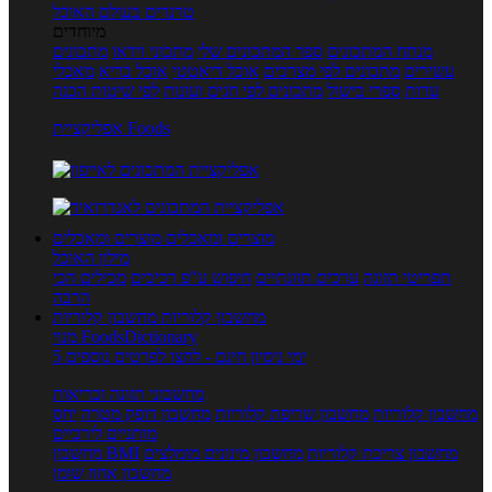
טרנדים בעולם האוכל
מיוחדים
מנתח המתכונים
ספר המתכונים שלי
מתכוני וידאו
מתכונים
עשירים
מתכונים לפי מצרכים
אוכל דיאטטי
אוכל בריא
מאכלי
עדות
ספרי בישול
מתכונים לפי חגים ועונות
לפי שיטות הכנה
אפליקציית Foods
מוצרים ומאכלים
מוצרים ומאכלים
מילון האוכל
תפריטי תזונה
ערכים תזונתיים
חיפוש ע"פ רכיבים
מכילים הכי
הרבה
מחשבון קלוריות
מחשבון קלוריות
מנוי FoodsDictionary
5 ימי ניסיון חינם - לחצו לפרטים נוספים
מחשבוני תזונה ובריאות
מחשבון קלוריות
מחשבון שריפת קלוריות
מחשבון דופק מטרה
יחס
מותניים לירכיים
מחשבון צריכת קלוריות
מחשבון מינונים מומלצים
מחשבון BMI
מחשבון אחוז שומן