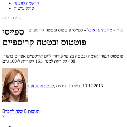
הרשמה לוובינר
סרגל נגישות
- פרסומת -
ספייסי
בית
»
מתכונים ואוכל
»
ספייסי פוטטוס ובטטה קריספיים
פוטטוס ובטטה קריספיים
פוטטוס תפוחי אדמה ובטטה בציפוי פירורי לחם קריספיים אפויים בתנור,
488 קלוריות למנה, 161 קלוריות ל-100 גרם
, 13.12.2013
, בשלנית ביתית
מימי בוקסבאום
תגובות

שלח לחבר

3