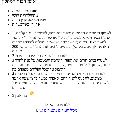
אופן הכנת המתכון
תוספות
סוג המנה
מתחיל
דרגת קושי
מעל חצי שעה
זמן הכנה
פרווה, כשר
כשרות
לשטוף היטב את הבטטות ותפוחי האדמה, להשאיר עם הקליפה,
1
להניח בסיר ולמלא במים עד לכיסוי מוחלט. לבשל עד ל- 3/4 בישול
למשך כ- 10 דקות (אפשר להרגיש שמזלג מצליח להידחף לתפוח
האדמה אך מעט בקושי). בינתיים לחמם את התנור לחום של 200
מעלות.
לערבב היטב את כל מצרכי התיבול.
2
לשטוף במים קרים את תפוחי האדמה והבטטות על מנת לקרר
3
אותם, לחתוך לפלחים בינוניים, להניח בתבנית ולערבב עם תערובת
התיבול עד שכל הפלחים מצופים בה.
לערבב את תפוחי האדמה עם פירורי הלחם עד שכל הפלחים
4
מצופים, להכניס לתנור החם ולאפות במשך כחצי שעה או עד
להשחמה. מדי פעם לערבב כדי שתפוחי האדמה יהיו שחומים מכל
הצדדים.
בתיאבון
5
ללא צבעי מאכל

מכיל חומרים משמרים (1)
