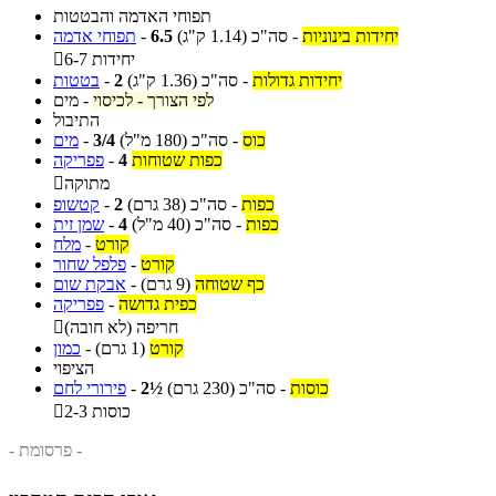
תפוחי האדמה והבטטות
יחידות בינוניות
-
סה"כ
(1.14 ק"ג)
6.5
-
תפוחי אדמה
6-7 יחידות

יחידות גדולות
-
סה"כ
(1.36 ק"ג)
2
-
בטטות
לפי הצורך - לכיסוי
-
מים
התיבול
כוס
-
סה"כ
(180 מ"ל)
3/4
-
מים
כפות שטוחות
4
-
פפריקה
מתוקה

כפות
-
סה"כ
(38 גרם)
2
-
קטשופ
כפות
-
סה"כ
(40 מ"ל)
4
-
שמן זית
קורט
-
מלח
קורט
-
פלפל שחור
כף שטוחה
(9 גרם)
-
אבקת שום
כפית גדושה
-
פפריקה
חריפה (לא חובה)

קורט
(1 גרם)
-
כמון
הציפוי
כוסות
-
סה"כ
(230 גרם)
2½
-
פירורי לחם
2-3 כוסות

- פרסומת -