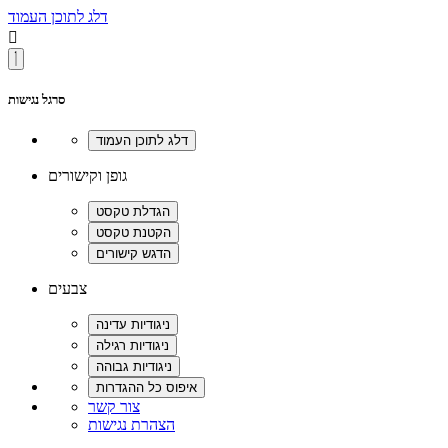
דלג לתוכן העמוד

סרגל נגישות
גופן וקישורים
צבעים
צור קשר
הצהרת נגישות