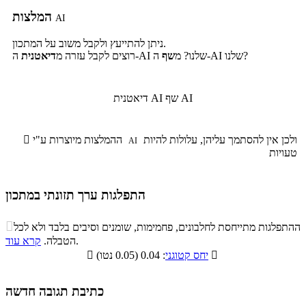
המלצות
AI
ניתן להתייעץ ולקבל משוב על המתכון.
ה-AI שלנו?
ה-AI שלנו? מ
שף
רוצים לקבל עזרה מ
דיאטנית
שף AI
דיאטנית AI
ולכן אין להסתמך עליהן, עלולות להיות
ההמלצות מיוצרות ע"י

AI
טעויות
התפלגות ערך תזונתי במתכון
התפלגות ערך תזונתי במתכון

ההתפלגות מתייחסת לחלבונים, פחמימות, שומנים וסיבים בלבד ולא לכל
סיבים
.
הטבלה.
קרא עוד
פחמימות
חלבונים
שומנים
תזונתיים

: 0.04 (0.05 נטו)
יחס קטוגני

11%
3.8%
8.4%
76.8%
כתיבת תגובה חדשה