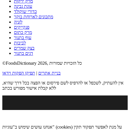
מרק ירקות
עוגת גבינה
כדורי שוקולד
מתכונים לארוחת בוקר
לזניה
פנקייקים
מרק כתום
עוף בתנור
לביבות
בצק שמרים
דגים בתנור
©FoodsDictionary 2026, כל הזכויות שמורות
בניית אתרים
|
תפיקו הפקות וידאו
אין להעתיק, לשכפל או להדפיס לשם פירסום או הפצה בכל דרך שהיא,
ללא קבלת אישור מפורש בכתב
אנחנו עושים שימוש ב"עוגיות" (cookies) על מנת לאפשר תפקוד תקין