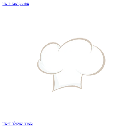
עוגת קרמבו רו-פוד
ממרח שוקולד רו-פוד