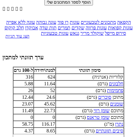





הקפאה
מתכונים לטבעוניים
עוגות
רו פוד
עוגה גבוהה
עוגה ללא אפייה
עוגות קפואות
עוגות פרווה
שקדים
תמרים
תות שדה
אבוקדו
חלב קוקוס
סירופ מייפל
שוקולד מריר
גנאש
עוגות טבעוניות
הצג עוד תגיות
ערך תזונתי למתכון
סימון תזונתי
למנה\יחידה
ל-100 גרם
קלוריות (אנרגיה)
624
316
חלבונים
(גרם)
11.64
5.88
פחמימות
(גרם)
52
26
מתוכן
סוכרים
(גרם)
24.6
12.44
שומנים
(גרם)
45.62
23.07
מתוכם
שומן רווי
(גרם)
22.73
11.49
מתוכם
שומן טראנס
(גרם)
0
0
נתרן
(מ"ג)
116.17
58.75
סיבים תזונתיים
(גרם)
8.65
4.37