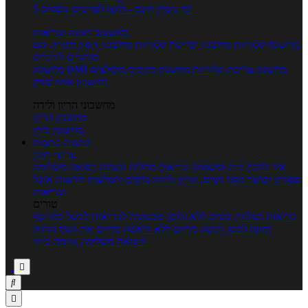
5 ימי ניסיון חינם - לחצו לפרטים נוספים
מחשבוני תזונה ובריאות
מחשבון קלוריות
מחשבון שריפת קלוריות
מחשבון דופק מטרה
יחס
מותניים לירכיים
מחשבון צריכת קלוריות
מחשבון מינונים מומלצים
מחשבון BMI
מחשבון אחוז שומן
מחשבוני הריון ולידה
מחשבון הריון
מחשבון ביוץ
כתבות
כתבות
ערוצי תוכן
איך להכין
בית ומשפחה
בריאות
מחלות ובעיות
רפואה משלימה
ספורט וכושר גופני
נשים, הריון ולידה
טיפים והמלצות
חדשות אוכל
ובריאות
טורים
בריאות בצלחת
טעים ללא גלוטן
טבעונות לבריאות
לבשל כמו שף
תזונה לבטן רגועה
מרזים ללא דיאטה
מזיזים את הגוף
הרזיה
ורפואה משלימה
גורמה ביתי


