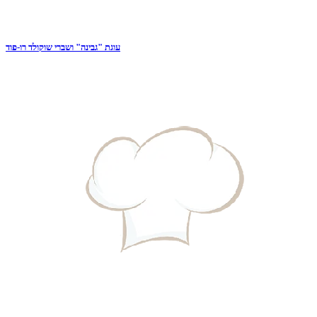
עוגת "גבינה" ושברי שוקולד רו-פוד