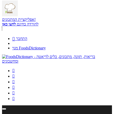
אפליקציית המתכונים!
להורדה בחינם
לחצו כאן
התחבר

מנוי FoodsDictionary





