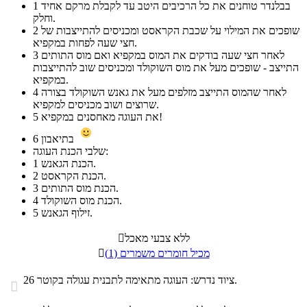
בבלנדר טוחנים את כל הרכיבים היטב עד לקבלת מרקם אחיד
1
וחלק.
שופכים את המילוי על שכבת הקראסט ומכניסים להתייצבות של
2
חצי שעה לפחות במקפיא.
לאחר חצי שעה בודקים את המוס במקפיא ואם מוס התותים
3
התייצב - שופכים מעל את מוס השוקולד ומכניסים שוב להתייצבות
במקפיא.
לאחר שהמוס התייצב מזלפים מעל את גאנש השוקולד בצורה
4
שרוצים ושוב מכניסים למקפיא.
את העוגה מאחסנים במקפיא!
5
בתיאבון
6
שלבי הכנת העוגה:
הכנת הגאנש.
1
הכנת הקראסט.
2
הכנת מוס התותים.
3
הכנת מוס השוקולד.
4
זילוף הגאנש.
5
ללא צבעי מאכל

מכיל חומרים משמרים (1)

ציוד נדרש: העוגה מתאימה לתבנית עגולה בקוטר 26.
