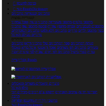
כניסה לחשבון

מנוי FoodsDictionary

מתכונים
קטגוריות מתכונים
קטגוריות נפוצות
מתכוני סלטים
מתכוני פשטידות
מתכוני עוגות
אוכל צמחוני
מתכונים לטבעוניים
אפייה
מוקפץ
עוגיות
פסטה
מתכוני עוף
מתכוני
בשר
מתכוני ילדים
מרקים
מתכונים ללא גלוטן
מתכונים לסוכרתיים
טרנדים בעולם האוכל
מיוחדים
מנתח המתכונים
ספר המתכונים שלי
מתכוני וידאו
מתכונים
עשירים
מתכונים לפי מצרכים
אוכל דיאטטי
אוכל בריא
מאכלי
עדות
ספרי בישול
מתכונים לפי חגים ועונות
לפי שיטות הכנה
אפליקציית Foods
מוצרים ומאכלים
מוצרים ומאכלים
מילון האוכל
תפריטי תזונה
ערכים תזונתיים
חיפוש ע"פ רכיבים
מכילים הכי
הרבה
מחשבון קלוריות
מחשבון קלוריות
מנוי FoodsDictionary