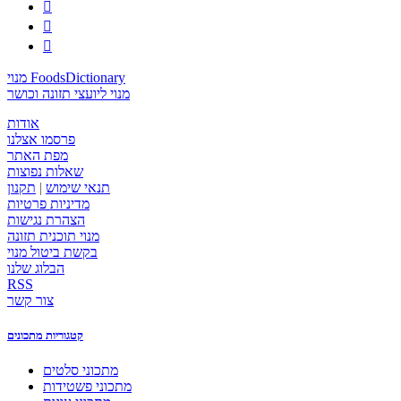



מנוי FoodsDictionary
מנוי ליועצי תזונה וכושר
אודות
פרסמו אצלנו
מפת האתר
שאלות נפוצות
תנאי שימוש
|
תקנון
מדיניות פרטיות
הצהרת נגישות
מנוי תוכנית תזונה
בקשת ביטול מנוי
הבלוג שלנו
RSS
צור קשר
קטגוריות מתכונים
מתכוני סלטים
מתכוני פשטידות