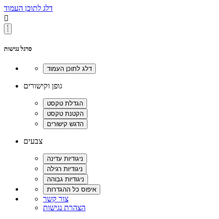
דלג לתוכן העמוד

סרגל נגישות
גופן וקישורים
צבעים
צור קשר
הצהרת נגישות