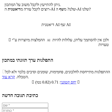
ניתן להתייעץ ולקבל משוב על המתכון.
ה-AI שלנו?
ה-AI שלנו? מ
שף
רוצים לקבל עזרה מ
דיאטנית
שף AI
דיאטנית AI
ולכן אין להסתמך עליהן, עלולות להיות
ההמלצות מיוצרות ע"י

AI
טעויות
התפלגות ערך תזונתי במתכון
התפלגות ערך תזונתי במתכון

ההתפלגות מתייחסת לחלבונים, פחמימות, שומנים וסיבים בלבד ולא לכל
סיבים
.
הטבלה.
קרא עוד
פחמימות
חלבונים
שומנים
תזונתיים

: 0.71 (0.82 נטו)
יחס קטוגני

7.3%
38.6%
9.8%
44.3%
כתיבת תגובה חדשה