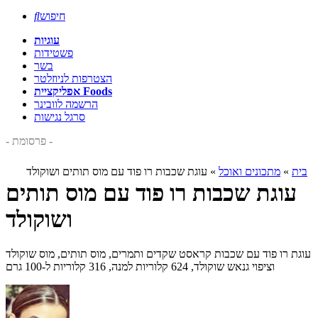
חיפוש

עוגיות
פשטידות
בשר
הצטרפות לניוזלטר
אפליקציית Foods
הרשמה לוובינר
סרגל נגישות
- פרסומת -
בית
»
מתכונים ואוכל
»
עוגת שכבות רו פוד עם מוס תותים ושוקולד
עוגת שכבות רו פוד עם מוס תותים
ושוקולד
עוגת רו פוד עם שכבות קראסט שקדים ותמרים, מוס תותים, מוס שוקולד
וציפוי גנאש שוקולד, 624 קלוריות למנה, 316 קלוריות ל-100 גרם