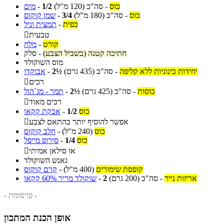
כוס
-
סה"כ
(120 מ"ל)
1/2
-
מים
כוס
-
סה"כ
(180 מ"ל)
3/4
-
שמן קוקוס
כפית
-
תמצית וניל
טבעית

קורט
-
מלח
חתיכה קטנה (בשביל הצבע)
-
סלק
מוס השוקולד
יחידות בינוניות ללא קליפה
-
סה"כ
(435 גרם)
2½
-
אבוקדו
רכים

כוסות
-
סה"כ
(425 גרם)
2½
-
תמר - מג`הול
רכים מאוד

כוס
1/2
-
אבקת קקאו
אפשר להוסיף יותר בהתאם לצבע

כוס
(240 מ"ל)
-
חלב קוקוס
כוס
1/4
-
סירופ מייפל
או סילאן אמיתי

גאנש השוקולד
קופסת שימורים
(400 מ"ל)
-
קרם קוקוס
אריזות נייר
-
סה"כ
(200 גרם)
2
-
שוקולד מריר 60% קקאו
- פרסומת -
אופן הכנת המתכון