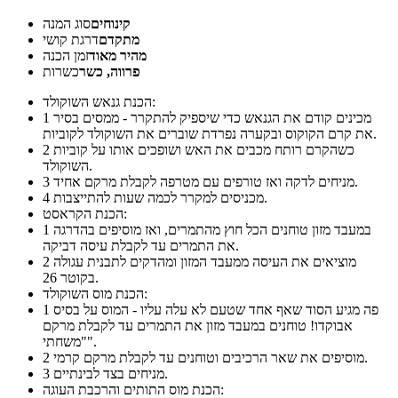
קינוחים
סוג המנה
מתקדם
דרגת קושי
מהיר מאוד
זמן הכנה
פרווה, כשר
כשרות
הכנת גנאש השוקולד:
מכינים קודם את הגנאש כדי שיספיק להתקרר - ממסים בסיר
1
את קרם הקוקוס ובקערה נפרדת שוברים את השוקולד לקוביות.
כשהקרם רותח מכבים את האש ושופכים אותו על קוביות
2
השוקולד.
מניחים לדקה ואז טורפים עם מטרפה לקבלת מרקם אחיד.
3
מכניסים למקרר לכמה שעות להתייצבות.
4
הכנת הקראסט:
במעבד מזון טוחנים הכל חוץ מהתמרים, ואז מוסיפים בהדרגה
1
את התמרים עד לקבלת עיסה דביקה.
מוציאים את העיסה ממעבד המזון ומהדקים לתבנית עגולה
2
בקוטר 26.
הכנת מוס השוקולד:
פה מגיע הסוד שאף אחד שטעם לא עלה עליו - המוס על בסיס
1
אבוקדו! טוחנים במעבד מזון את התמרים עד לקבלת מרקם
"משחתי".
מוסיפים את שאר הרכיבים וטוחנים עד לקבלת מרקם קרמי.
2
מניחים בצד לבינתיים.
3
הכנת מוס התותים והרכבת העוגה: