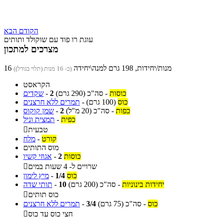
הקודם
הבא
עוגת רו פוד עם שוקולד ותותים
מצרכים למתכון
16 מנות/יחידות, 198 גרם למנה\יחידה
(כ- 16 מנות (תלוי בגודל))
הקראסט
כוסות
-
סה"כ
(290 גרם)
2
-
שקדים
כוס
(100 גרם)
-
תמרים ללא חרצנים
כפות
-
סה"כ
(20 מ"ל)
2
-
שמן קוקוס
כפית
-
תמצית וניל
טבעית

קורט
-
מלח
מוס התותים
כוסות
2
-
אגוזי קשיו
שרויים ל- 4 שעות במים

כוס
1/4
-
מיץ לימון
יחידות בינוניות
-
סה"כ
(200 גרם)
10
-
תותי שדה
כוס תותים

כוס
-
סה"כ
(75 גרם)
3/4
-
תמרים ללא חרצנים
חצי כוס עד כוס
