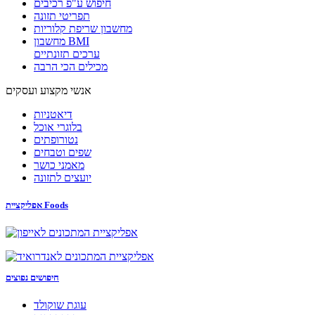
חיפוש ע"פ רכיבים
תפריטי תזונה
מחשבון שריפת קלוריות
מחשבון BMI
ערכים תזונתיים
מכילים הכי הרבה
אנשי מקצוע ועסקים
דיאטניות
בלוגרי אוכל
נטורופתים
שפים וטבחים
מאמני כושר
יועצים לתזונה
אפליקציית Foods
חיפושים נפוצים
עוגת שוקולד