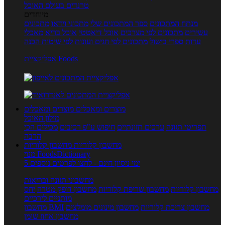
טרנדים בעולם האוכל
מיוחדים
מנתח המתכונים
ספר המתכונים שלי
מתכוני וידאו
מתכונים
עשירים
מתכונים לפי מצרכים
אוכל דיאטטי
אוכל בריא
מאכלי
עדות
ספרי בישול
מתכונים לפי חגים ועונות
לפי שיטות הכנה
אפליקציית Foods
מוצרים ומאכלים
מוצרים ומאכלים
מילון האוכל
תפריטי תזונה
ערכים תזונתיים
חיפוש ע"פ רכיבים
מכילים הכי
הרבה
מחשבון קלוריות
מחשבון קלוריות
מנוי FoodsDictionary
5 ימי ניסיון חינם - לחצו לפרטים נוספים
מחשבוני תזונה ובריאות
מחשבון קלוריות
מחשבון שריפת קלוריות
מחשבון דופק מטרה
יחס
מותניים לירכיים
מחשבון צריכת קלוריות
מחשבון מינונים מומלצים
מחשבון BMI
מחשבון אחוז שומן