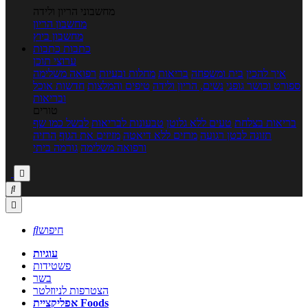
מחשבוני הריון ולידה
מחשבון הריון
מחשבון ביוץ
כתבות
כתבות
ערוצי תוכן
איך להכין
בית ומשפחה
בריאות
מחלות ובעיות
רפואה משלימה
ספורט וכושר גופני
נשים, הריון ולידה
טיפים והמלצות
חדשות אוכל
ובריאות
טורים
בריאות בצלחת
טעים ללא גלוטן
טבעונות לבריאות
לבשל כמו שף
תזונה לבטן רגועה
מרזים ללא דיאטה
מזיזים את הגוף
הרזיה
ורפואה משלימה
גורמה ביתי



חיפוש

עוגיות
פשטידות
בשר
הצטרפות לניוזלטר
אפליקציית Foods