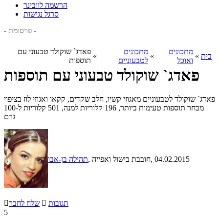
הרשמה לוובינר
סרגל נגישות
- פרסומת -
מתכונים
מתכונים
פאדג` שוקולד טבעוני עם
בית
»
»
»
ואוכל
לטבעוניים
תוספות
פאדג` שוקולד טבעוני עם תוספות
פאדג` שוקולד לטבעוניים מאגוזי קשיו, חלב שקדים, קקאו ואגוזי לוז בציפוי
מבחר תוספות טעימות ביותר, 196 קלוריות למנה, 501 קלוריות ל-100
גרם
, 04.02.2015
, חובבת בישול ואפייה
תהילה בן-אבו
תגובות

שלח לחבר

5