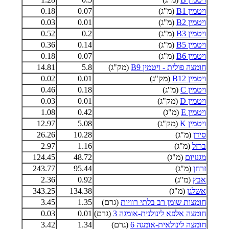
ויטמין B1
(מ"ג)
0.07
0.18
ויטמין B2
(מ"ג)
0.01
0.03
ויטמין B3
(מ"ג)
0.2
0.52
ויטמין B5
(מ"ג)
0.14
0.36
ויטמין B6
(מ"ג)
0.07
0.18
חומצה פולית - ויטמין B9
(מק"ג)
5.8
14.81
ויטמין B12
(מק"ג)
0.01
0.02
ויטמין C
(מ"ג)
0.18
0.46
ויטמין D
(מק"ג)
0.01
0.03
ויטמין E
(מ"ג)
0.42
1.08
ויטמין K
(מק"ג)
5.08
12.97
סידן
(מ"ג)
10.28
26.26
ברזל
(מ"ג)
1.16
2.97
מגנזיום
(מ"ג)
48.72
124.45
זרחן
(מ"ג)
95.44
243.77
אבץ
(מ"ג)
0.92
2.36
אשלגן
(מ"ג)
134.38
343.25
חומצות שומן רב בלתי רוויות
(גרם)
1.35
3.45
חומצה אלפא לינולנית-אומגה 3
(גרם)
0.01
0.03
חומצה לינולאית-אומגה 6
(גרם)
1.34
3.42