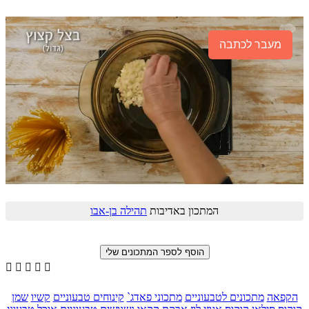
מעבר לכתבה
המתכון באדיבות
תהילה בן-אבו





הקפאה
מתכונים לטבעוניים
מתכוני פאדג`
קינוחים טבעוניים
קשיו
שמן