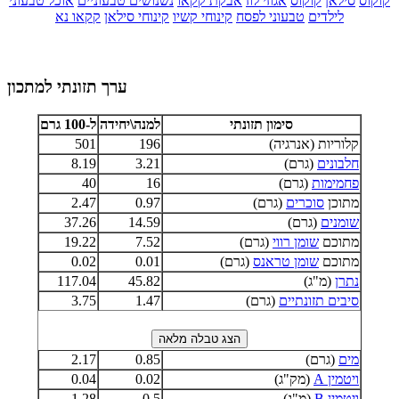
קוקוס
סילאן
קוקוס
אגוזי לוז
אבקת קקאו
נשנושים טבעוניים
אוכל טבעוני
לילדים
טבעוני לפסח
קינוחי קשיו
קינוחי סילאן
קקאו נא
ערך תזונתי למתכון
סימון תזונתי
למנה\יחידה
ל-100 גרם
קלוריות (אנרגיה)
196
501
חלבונים
(גרם)
3.21
8.19
פחמימות
(גרם)
16
40
מתוכן
סוכרים
(גרם)
0.97
2.47
שומנים
(גרם)
14.59
37.26
מתוכם
שומן רווי
(גרם)
7.52
19.22
מתוכם
שומן טראנס
(גרם)
0.01
0.02
נתרן
(מ"ג)
45.82
117.04
סיבים תזונתיים
(גרם)
1.47
3.75
מים
(גרם)
0.85
2.17
ויטמין A
(מק"ג)
0.02
0.04
ויטמין B
(מ"ג)
0.5
1.28