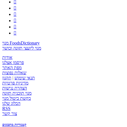






מנוי FoodsDictionary
מנוי ליועצי תזונה וכושר
אודות
פרסמו אצלנו
מפת האתר
שאלות נפוצות
תנאי שימוש
|
תקנון
מדיניות פרטיות
הצהרת נגישות
מנוי תוכנית תזונה
בקשת ביטול מנוי
הבלוג שלנו
RSS
צור קשר
קטגוריות מתכונים