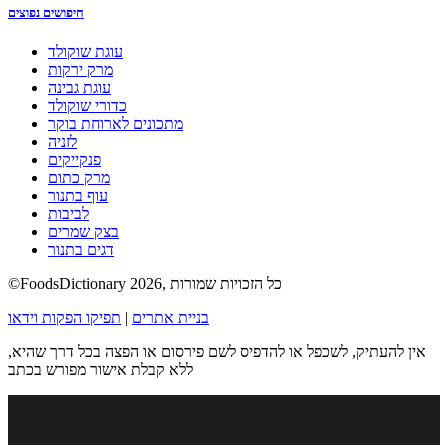
חיפושים נפוצים
עוגת שוקולד
מרק ירקות
עוגת גבינה
כדורי שוקולד
מתכונים לארוחת בוקר
לזניה
פנקייקים
מרק כתום
עוף בתנור
לביבות
בצק שמרים
דגים בתנור
©FoodsDictionary 2026, כל הזכויות שמורות
בניית אתרים
|
תפיקו הפקות וידאו
אין להעתיק, לשכפל או להדפיס לשם פירסום או הפצה בכל דרך שהיא,
ללא קבלת אישור מפורש בכתב