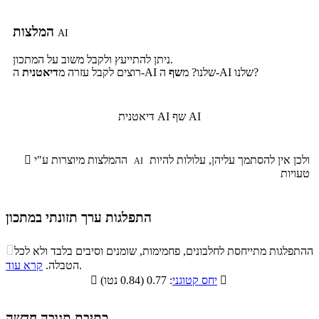
המלצות
AI
ניתן להתייעץ ולקבל משוב על המתכון.
ה-AI שלנו?
ה-AI שלנו? מ
שף
רוצים לקבל עזרה מ
דיאטנית
שף AI
דיאטנית AI
ולכן אין להסתמך עליהן, עלולות להיות
ההמלצות מיוצרות ע"י

AI
טעויות
התפלגות ערך תזונתי במתכון
התפלגות ערך תזונתי במתכון

ההתפלגות מתייחסת לחלבונים, פחמימות, שומנים וסיבים בלבד ולא לכל
סיבים
.
הטבלה.
קרא עוד
פחמימות
חלבונים
שומנים
תזונתיים

: 0.77 (0.84 נטו)
יחס קטוגני

4.2%
41.8%
9.2%
44.8%
כתיבת תגובה חדשה