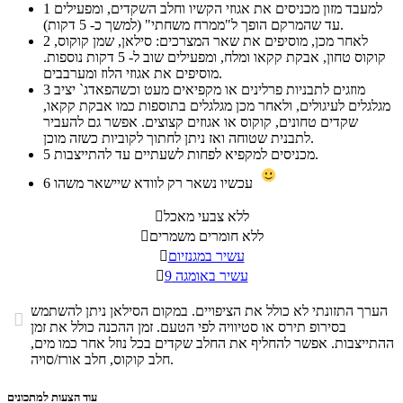
למעבד מזון מכניסים את אגוזי הקשיו וחלב השקדים, ומפעילים
1
עד שהמרקם הופך ל"ממרח משחתי" (למשך כ- 5 דקות).
לאחר מכן, מוסיפים את שאר המצרכים: סילאן, שמן קוקוס,
2
קוקוס טחון, אבקת קקאו ומלח, ומפעילים שוב ל- 5 דקות נוספות.
מוסיפים את אגוזי הלוז ומערבבים.
מוזגים לתבניות פרלינים או מקפיאים מעט וכשהפאדג` יציב
3
מגלגלים לעיגולים, ולאחר מכן מגלגלים בתוספות כמו אבקת קקאו,
שקדים טחונים, קוקוס או אגוזים קצוצים. אפשר גם להעביר
לתבנית שטוחה ואז ניתן לחתוך לקוביות כשזה מוכן.
מכניסים למקפיא לפחות לשעתיים עד להתייצבות.
5
עכשיו נשאר רק לוודא שיישאר משהו
6
ללא צבעי מאכל

ללא חומרים משמרים

עשיר במגנזיום

עשיר באומגה 9

הערך התזונתי לא כולל את הציפויים. במקום הסילאן ניתן להשתמש

בסירופ תירס או סטיוויה לפי הטעם. זמן ההכנה כולל את זמן
ההתייצבות. אפשר להחליף את החלב שקדים בכל נוזל אחר כמו מים,
חלב קוקוס, חלב אורז/סויה.
עוד הצעות למתכונים