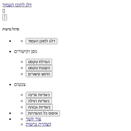
דלג לתוכן העמוד

סרגל נגישות
גופן וקישורים
צבעים
צור קשר
הצהרת נגישות