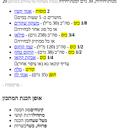
20 מנות/יחידות, 39 גרם למנה\יחידה
(כמות מוערכת של עיגולים בינוניים)
2
כוסות
-
אגוזי קשיו
מושרים כ- 5 שעות במים

1/8
כוס
-
סה"כ
(30 מ"ל)
-
משקה שקדים
או כל סוג אחר לבחירה

3/4
כוס
-
סה"כ
(258 גרם)
-
סילאן
או כל ממתיק לבחירה

1/2
כוס
-
סה"כ
(120 מ"ל)
-
שמן קוקוס
1/2
כוס
-
סה"כ
(38 גרם)
-
קוקוס טחון
1/4
כוס
-
אבקת קקאו
עדיף קקאו נא (או ציפוי אחר)

קורט
-
מלח
חופן
(35 גרם)
-
אגוזי לוז
- פרסומת -
אופן הכנת המתכון
קינוחים
סוג המנה
מתחיל
דרגת קושי
מעל שעה
זמן הכנה
פרווה, כשר
כשרות