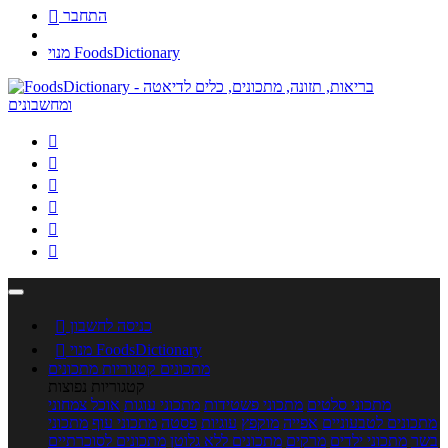
התחבר

מנוי FoodsDictionary






כניסה לחשבון

מנוי FoodsDictionary

מתכונים
קטגוריות מתכונים
קטגוריות נפוצות
מתכוני סלטים
מתכוני פשטידות
מתכוני עוגות
אוכל צמחוני
מתכונים לטבעוניים
אפייה
מוקפץ
עוגיות
פסטה
מתכוני עוף
מתכוני
בשר
מתכוני ילדים
מרקים
מתכונים ללא גלוטן
מתכונים לסוכרתיים