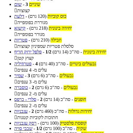
שיניים
3
-
שום
קצוצות

כוס קוביות
(120 גרם)
-
דלעת
מגוררת בפומפייה

יחידה בינונית
(218 גרם)
-
קישוא
מגורר בפומפייה

חבילה
(210 גרם)
-
פטריות
סלסלת פטריות שמפיניון קצוצות

יחידה בינונית
-
סה"כ
(14 גרם)
1/2
-
פלפל ירוק חריף
קצוץ קטן

גבעולים בינויים
-
סה"כ
(40 גרם)
4
-
פטרוזיליה
עלים מ- 4 ענפים

גבעולים
-
סה"כ
(6 גרם)
3
-
שמיר
עלים מ- 3 ענפים

גבעולים
-
סה"כ
(6 גרם)
2
-
כוסברה
עלים מ- 2 ענפים

חופנים
-
סה"כ
(14 גרם)
2
-
סלרי - כרפס
עלים מ- 2 ענפים

יחידות גדולות
-
סה"כ
(460 גרם)
2
-
עגבניות
חתוכות לקוביות קטנות

קופסת פלסטיק
(100 גרם)
-
רסק עגבניות
שקית
-
סה"כ
(100 גרם)
1/2
-
שבבי סויה