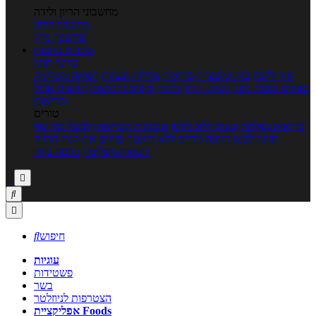
מחשבוני הריון ולידה
מחשבון הריון
מחשבון ביוץ
כתבות
כתבות
ערוצי תוכן
איך להכין
בית ומשפחה
בריאות
מחלות ובעיות
רפואה משלימה
ספורט וכושר גופני
נשים, הריון ולידה
טיפים והמלצות
חדשות אוכל
ובריאות
טורים
בריאות בצלחת
טעים ללא גלוטן
טבעונות לבריאות
לבשל כמו שף
תזונה לבטן רגועה
מרזים ללא דיאטה
מזיזים את הגוף
הרזיה
ורפואה משלימה
גורמה ביתי



חיפוש

עוגיות
פשטידות
בשר
הצטרפות לניוזלטר
אפליקציית Foods