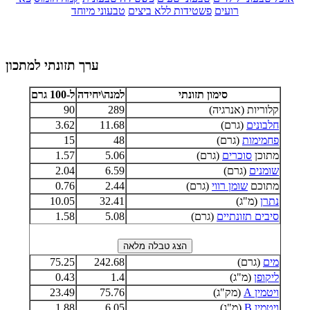
רועים
פשטידות ללא ביצים
טבעוני מיוחד
ערך תזונתי למתכון
סימון תזונתי
למנה\יחידה
ל-100 גרם
קלוריות (אנרגיה)
289
90
חלבונים
(גרם)
11.68
3.62
פחמימות
(גרם)
48
15
מתוכן
סוכרים
(גרם)
5.06
1.57
שומנים
(גרם)
6.59
2.04
מתוכם
שומן רווי
(גרם)
2.44
0.76
נתרן
(מ"ג)
32.41
10.05
סיבים תזונתיים
(גרם)
5.08
1.58
מים
(גרם)
242.68
75.25
ליקופן
(מ"ג)
1.4
0.43
ויטמין A
(מק"ג)
75.76
23.49
ויטמין B
(מ"ג)
6.05
1.88