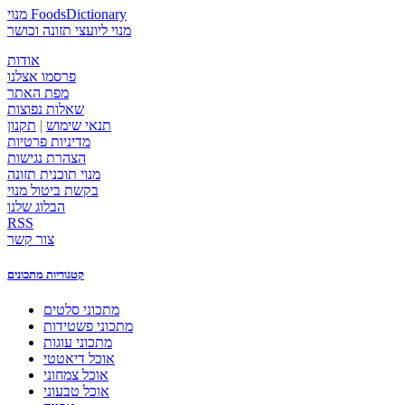
מנוי FoodsDictionary
מנוי ליועצי תזונה וכושר
אודות
פרסמו אצלנו
מפת האתר
שאלות נפוצות
תנאי שימוש
|
תקנון
מדיניות פרטיות
הצהרת נגישות
מנוי תוכנית תזונה
בקשת ביטול מנוי
הבלוג שלנו
RSS
צור קשר
קטגוריות מתכונים
מתכוני סלטים
מתכוני פשטידות
מתכוני עוגות
אוכל דיאטטי
אוכל צמחוני
אוכל טבעוני