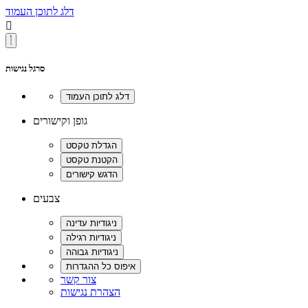
דלג לתוכן העמוד

סרגל נגישות
גופן וקישורים
צבעים
צור קשר
הצהרת נגישות