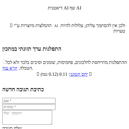
שף AI
דיאטנית AI
ולכן אין להסתמך עליהן, עלולות להיות
ההמלצות מיוצרות ע"י

AI
טעויות
התפלגות ערך תזונתי במתכון
התפלגות ערך תזונתי במתכון

ההתפלגות מתייחסת לחלבונים, פחמימות, שומנים וסיבים בלבד ולא לכל
סיבים
.
הטבלה.
קרא עוד
פחמימות
חלבונים
שומנים
תזונתיים

: 0.11 (0.12 נטו)
יחס קטוגני

7.2%
9.3%
16.4%
67.1%
כתיבת תגובה חדשה
שלח תגובה