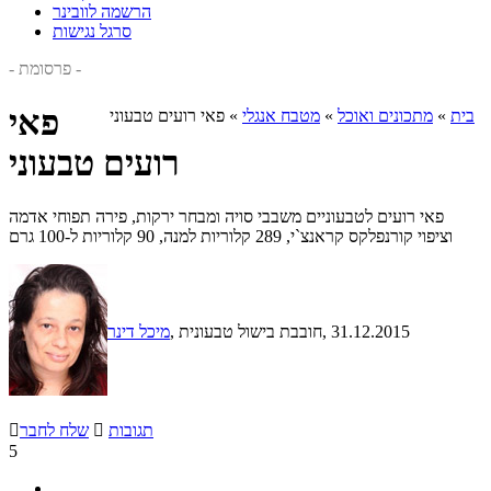
הרשמה לוובינר
סרגל נגישות
- פרסומת -
פאי
בית
»
מתכונים ואוכל
»
מטבח אנגלי
»
פאי רועים טבעוני
רועים טבעוני
פאי רועים לטבעוניים משבבי סויה ומבחר ירקות, פירה תפוחי אדמה
וציפוי קורנפלקס קראנצ`י, 289 קלוריות למנה, 90 קלוריות ל-100 גרם
, 31.12.2015
, חובבת בישול טבעונית
מיכל דינר
תגובות

שלח לחבר

5