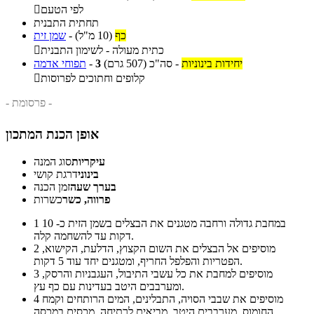
לפי הטעם

תחתית התבנית
כף
(10 מ"ל)
-
שמן זית
כתית מעולה - לשימון התבנית

יחידות בינוניות
-
סה"כ
(507 גרם)
3
-
תפוחי אדמה
קלופים וחתוכים לפרוסות

- פרסומת -
אופן הכנת המתכון
עיקריות
סוג המנה
בינוני
דרגת קושי
בערך שעה
זמן הכנה
פרווה, כשר
כשרות
במחבת גדולה ורחבה מטגנים את הבצלים בשמן הזית כ- 10
1
דקות עד להשחמה קלה.
מוסיפים אל הבצלים את השום הקצוץ, הדלעת, הקישוא,
2
הפטריות והפלפל החריף, ומטגנים יחד עוד 5 דקות.
מוסיפים למחבת את כל עשבי התיבול, העגבניות והרסק,
3
ומערבבים היטב בעדינות עם כף עץ.
מוסיפים את שבבי הסויה, התבלינים, המים הרותחים וקמח
4
החומוס, מערבבים היטב, מביאים לרתיחה, מכסים במכסה