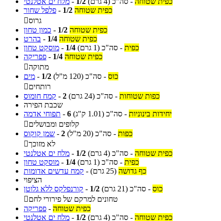
כפית שטוחה
-
סה"כ
(4 גרם)
1/2
-
מלח ים אטלנטי
כפית שטוחה
1/2
-
פלפל שחור
גרוס

כפית שטוחה
1/2
-
כמון טחון
כפית שטוחה
1/4
-
בהרט
כפית
-
סה"כ
(1 גרם)
1/4
-
מוסקט טחון
כפית שטוחה
1/4
-
פפריקה
מתוקה

כוס
-
סה"כ
(120 מ"ל)
1/2
-
מים
רותחים

כפות שטוחות
-
סה"כ
(24 גרם)
2
-
קמח חומוס
שכבת הפירה
יחידות בינוניות
-
סה"כ
(1.01 ק"ג)
6
-
תפוחי אדמה
קלופים ומבושלים

כפות
-
סה"כ
(20 מ"ל)
2
-
שמן קוקוס
לא מזוכך

כפית שטוחה
-
סה"כ
(4 גרם)
1/2
-
מלח ים אטלנטי
כפית
-
סה"כ
(1 גרם)
1/4
-
מוסקט טחון
כף גדושה
(25 גרם)
-
קמח עדשים אדומות
הציפוי
כוס
-
סה"כ
(21 גרם)
1/2
-
קורנפלקס ללא גלוטן
טחונים למרקם של פירורי לחם

כפית שטוחה
-
פפריקה
כפית שטוחה
-
סה"כ
(4 גרם)
1/2
-
מלח ים אטלנטי