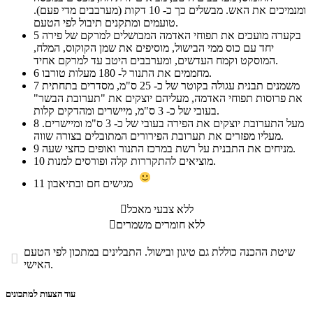
ומנמיכים את האש. מבשלים כך כ- 10 דקות (מערבבים מדי פעם).
טועמים ומתקנים תיבול לפי הטעם.
בקערה מועכים את תפוחי האדמה המבושלים למרקם של פירה
5
יחד עם כוס ממי הבישול, מוסיפים את שמן הקוקוס, המלח,
המוסקט וקמח העדשים, ומערבבים היטב עד למרקם אחיד.
מחממים את התנור ל- 180 מעלות טורבו.
6
משמנים תבנית עגולה בקוטר של כ- 25 ס"מ, מסדרים בתחתית
7
את פרוסות תפוחי האדמה, מעליהם יוצקים את "תערובת הבשר"
בעובי של כ- 3 ס"מ, מיישרים ומהדקים קלות.
מעל התערובת יוצקים את הפירה בעובי של כ- 3 ס"מ ומיישרים.
8
מעליו מפזרים את תערובת הפירורים המתובלים בצורה שווה.
מניחים את התבנית על רשת במרכז התנור ואופים כחצי שעה.
9
מוציאים להתקררות קלה ופורסים למנות.
10
מגישים חם ובתיאבון
11
ללא צבעי מאכל

ללא חומרים משמרים

שיטת ההכנה כוללת גם טיגון ובישול. התבלינים במתכון לפי הטעם

האישי.
עוד הצעות למתכונים