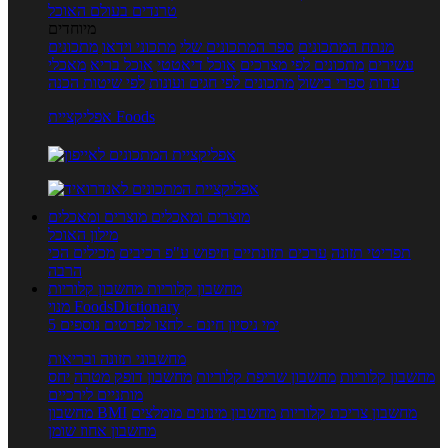
טרנדים בעולם האוכל
מיוחדים
מנתח המתכונים
ספר המתכונים שלי
מתכוני וידאו
מתכונים
עשירים
מתכונים לפי מצרכים
אוכל דיאטטי
אוכל בריא
מאכלי
עדות
ספרי בישול
מתכונים לפי חגים ועונות
לפי שיטות הכנה
אפליקציית Foods
מוצרים ומאכלים
מוצרים ומאכלים
מילון האוכל
תפריטי תזונה
ערכים תזונתיים
חיפוש ע"פ רכיבים
מכילים הכי
הרבה
מחשבון קלוריות
מחשבון קלוריות
מנוי FoodsDictionary
5 ימי ניסיון חינם - לחצו לפרטים נוספים
מחשבוני תזונה ובריאות
מחשבון קלוריות
מחשבון שריפת קלוריות
מחשבון דופק מטרה
יחס
מותניים לירכיים
מחשבון צריכת קלוריות
מחשבון מינונים מומלצים
מחשבון BMI
מחשבון אחוז שומן