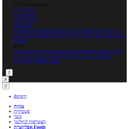
מחשבוני הריון ולידה
מחשבון הריון
מחשבון ביוץ
כתבות
כתבות
ערוצי תוכן
איך להכין
בית ומשפחה
בריאות
מחלות ובעיות
רפואה משלימה
ספורט וכושר גופני
נשים, הריון ולידה
טיפים והמלצות
חדשות אוכל
ובריאות
טורים
בריאות בצלחת
טעים ללא גלוטן
טבעונות לבריאות
לבשל כמו שף
תזונה לבטן רגועה
מרזים ללא דיאטה
מזיזים את הגוף
הרזיה
ורפואה משלימה
גורמה ביתי



חיפוש

עוגיות
פשטידות
בשר
הצטרפות לניוזלטר
אפליקציית Foods