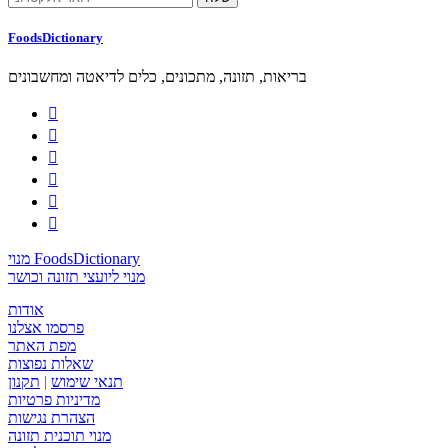
FoodsDictionary
בריאות, תזונה, מתכונים, כלים לדיאטה ומחשבונים






מנוי FoodsDictionary
מנוי ליועצי תזונה וכושר
אודות
פרסמו אצלנו
מפת האתר
שאלות נפוצות
תנאי שימוש
|
תקנון
מדיניות פרטיות
הצהרת נגישות
מנוי תוכנית תזונה