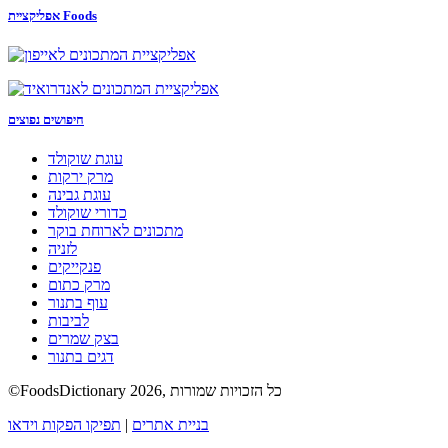
אפליקציית Foods
חיפושים נפוצים
עוגת שוקולד
מרק ירקות
עוגת גבינה
כדורי שוקולד
מתכונים לארוחת בוקר
לזניה
פנקייקים
מרק כתום
עוף בתנור
לביבות
בצק שמרים
דגים בתנור
©FoodsDictionary 2026, כל הזכויות שמורות
בניית אתרים
|
תפיקו הפקות וידאו