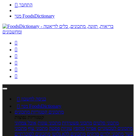
התחבר

מנוי FoodsDictionary






כניסה לחשבון

מנוי FoodsDictionary

מתכונים
קטגוריות מתכונים
קטגוריות נפוצות
מתכוני סלטים
מתכוני פשטידות
מתכוני עוגות
אוכל צמחוני
מתכונים לטבעוניים
אפייה
מוקפץ
עוגיות
פסטה
מתכוני עוף
מתכוני
בשר
מתכוני ילדים
מרקים
מתכונים ללא גלוטן
מתכונים לסוכרתיים