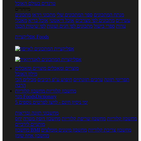
טרנדים בעולם האוכל
מיוחדים
מנתח המתכונים
ספר המתכונים שלי
מתכוני וידאו
מתכונים
עשירים
מתכונים לפי מצרכים
אוכל דיאטטי
אוכל בריא
מאכלי
עדות
ספרי בישול
מתכונים לפי חגים ועונות
לפי שיטות הכנה
אפליקציית Foods
מוצרים ומאכלים
מוצרים ומאכלים
מילון האוכל
תפריטי תזונה
ערכים תזונתיים
חיפוש ע"פ רכיבים
מכילים הכי
הרבה
מחשבון קלוריות
מחשבון קלוריות
מנוי FoodsDictionary
5 ימי ניסיון חינם - לחצו לפרטים נוספים
מחשבוני תזונה ובריאות
מחשבון קלוריות
מחשבון שריפת קלוריות
מחשבון דופק מטרה
יחס
מותניים לירכיים
מחשבון צריכת קלוריות
מחשבון מינונים מומלצים
מחשבון BMI
מחשבון אחוז שומן