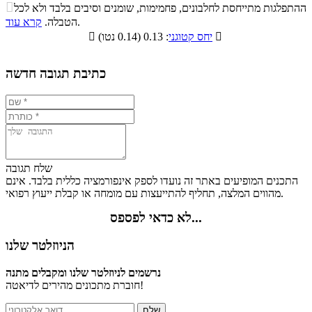
התפלגות ערך תזונתי במתכון

ההתפלגות מתייחסת לחלבונים, פחמימות, שומנים וסיבים בלבד ולא לכל
סיבים
.
הטבלה.
קרא עוד
פחמימות
חלבונים
שומנים
תזונתיים

: 0.13 (0.14 נטו)
יחס קטוגני

4.9%
10.9%
4.7%
79.5%
כתיבת תגובה חדשה
שלח תגובה
התכנים המופיעים באתר זה נועדו לספק אינפורמציה כללית בלבד. אינם
מהווים המלצה, תחליף להתייעצות עם מומחה או קבלת ייעוץ רפואי.
לא כדאי לפספס...
הניוזלטר שלנו
נרשמים לניוזלטר שלנו ומקבלים מתנה
חוברת מתכונים מהירים לדיאטה!