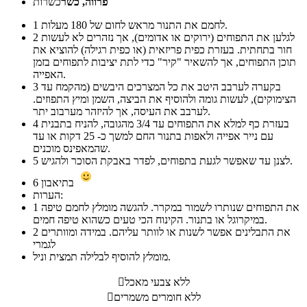
פרווה, כשר
כשרות
לחמם את התנור מראש לחום של 180 מעלות.
1
לגלען את התפוחים (ירוקים או אדומים), אך נזהרים לא לעשות
2
חור בתחתית. בעזרת כפית פריזאית (או כפית רגילה) להוציא את
תוכן התפוחים, אך להשאיר "קיר" כדי לתת יציבות לתפוחים בזמן
האפייה.
בקערה לערבב היטב את כל המצרכים היבשים (מהקמח עד
3
הצימוקים), לעשות גומה ולהוסיף את הביצה, השמן ומיץ התפוזים.
לערבב את העיסה, אך להיזהר מערבוב יתר.
בעזרת כף למלא את התפוחים עד 3/4 מהגובה, להניח בתבנית
4
עם נייר אפייה ולאפות בתנור החם למשך כ- 25 דקות או עד
שהמאפינס מוכנים.
לצנן עד שאפשר לגעת בתפוחים, לפדר באבקת הסוכר ולהגיש.
5
בתיאבון
6
הערות:
את התפוחים שנותרו לשמור במקרר. להגשה מומלץ לחמם טיפה
1
במיקרוגל או בתנור. הקינוח הכי טעים כשהוא טיפה חמים.
את התבלינים אפשר לשנות או לוותר עליהם. במידה ומוותרים
2
לגמרי
מומלץ להוסיף לבלילה תמצית וניל.
ללא צבעי מאכל

ללא חומרים משמרים
