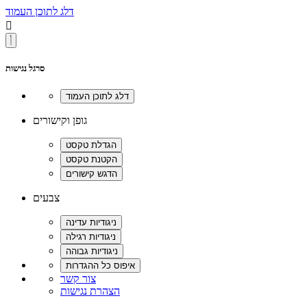
דלג לתוכן העמוד

סרגל נגישות
גופן וקישורים
צבעים
צור קשר
הצהרת נגישות