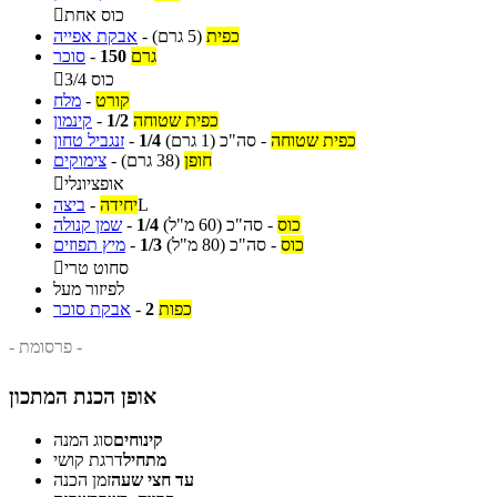
כוס אחת

כפית
(5 גרם)
-
אבקת אפייה
גרם
150
-
סוכר
3/4 כוס

קורט
-
מלח
כפית שטוחה
1/2
-
קינמון
כפית שטוחה
-
סה"כ
(1 גרם)
1/4
-
זנגביל טחון
חופן
(38 גרם)
-
צימוקים
אופציונלי

L
יחידה
-
ביצה
כוס
-
סה"כ
(60 מ"ל)
1/4
-
שמן קנולה
כוס
-
סה"כ
(80 מ"ל)
1/3
-
מיץ תפוזים
סחוט טרי

לפיזור מעל
כפות
2
-
אבקת סוכר
- פרסומת -
אופן הכנת המתכון
קינוחים
סוג המנה
מתחיל
דרגת קושי
עד חצי שעה
זמן הכנה