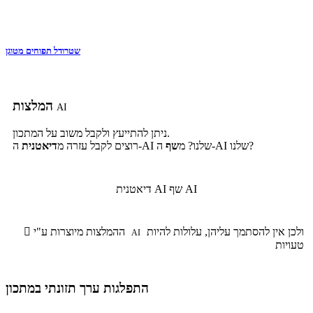
שטרודל תפוחים מטוגן
המלצות
AI
ניתן להתייעץ ולקבל משוב על המתכון.
ה-AI שלנו?
ה-AI שלנו? מ
שף
רוצים לקבל עזרה מ
דיאטנית
שף AI
דיאטנית AI
ולכן אין להסתמך עליהן, עלולות להיות
ההמלצות מיוצרות ע"י

AI
טעויות
התפלגות ערך תזונתי במתכון