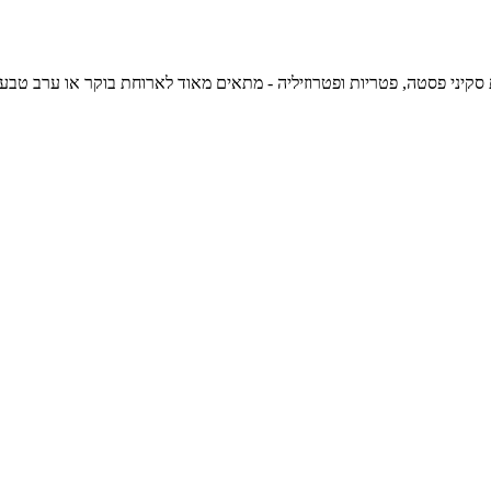
 פטריות ופטרוזיליה - מתאים מאוד לארוחת בוקר או ערב טבעונית נהדרת וקלה להכנה, 233 קלוריות לכ