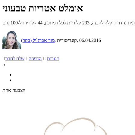
אומלט אטריות טבעוני
ל המתכון, 44 קלוריות ל-100 גרם
, 06.04.2016
, קונדיטורית
מור אברג`יל (בקר)
תגובות

הדפסה

שלח לחבר

5
הצבעה אחת