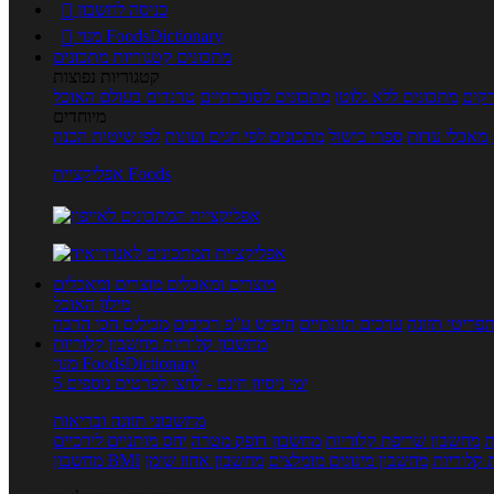
כניסה לחשבון

מנוי FoodsDictionary

מתכונים
קטגוריות מתכונים
קטגוריות נפוצות
קים
מתכונים ללא גלוטן
מתכונים לסוכרתיים
טרנדים בעולם האוכל
מיוחדים
מאכלי עדות
ספרי בישול
מתכונים לפי חגים ועונות
לפי שיטות הכנה
אפליקציית Foods
מוצרים ומאכלים
מוצרים ומאכלים
מילון האוכל
פריטי תזונה
ערכים תזונתיים
חיפוש ע"פ רכיבים
מכילים הכי הרבה
מחשבון קלוריות
מחשבון קלוריות
מנוי FoodsDictionary
5 ימי ניסיון חינם - לחצו לפרטים נוספים
מחשבוני תזונה ובריאות
ת
מחשבון שריפת קלוריות
מחשבון דופק מטרה
יחס מותניים לירכיים
 קלוריות
מחשבון מינונים מומלצים
מחשבון אחוז שומן
מחשבון BMI