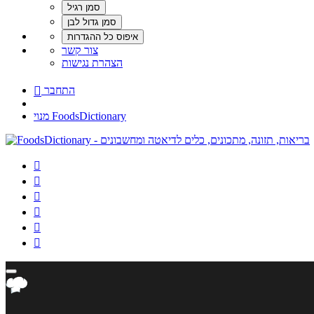
צור קשר
הצהרת נגישות
התחבר

מנוי FoodsDictionary





