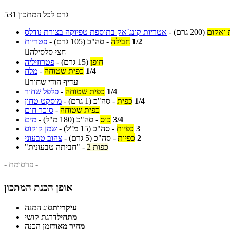
531 גרם לכל המתכון
 ואקום
(200 גרם)
-
אטריות קונג`אק בתוספת טפיוקה בצורת נודלס
1/2
חבילה
-
סה"כ
(105 גרם)
-
פטריות
חצי סלסילה

חופן
(15 גרם)
-
פטרוזיליה
1/4
כפית שטוחה
-
מלח
עדיף הודי שחור

1/4
כפית שטוחה
-
פלפל שחור
1/4
כפית
-
סה"כ
(1 גרם)
-
מוסקט טחון
כפית שטוחה
-
סוכר חום
3/4
כוס
-
סה"כ
(180 מ"ל)
-
מים
3
כפיות
-
סה"כ
(15 מ"ל)
-
שמן קוקוס
2
כפיות
-
סה"כ
(5 גרם)
-
צהוב טבעוני
2 כפות
-
"חביתה טבעונית"
- פרסומת -
אופן הכנת המתכון
עיקריות
סוג המנה
מתחיל
דרגת קושי
מהיר מאוד
זמן הכנה