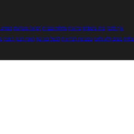
איך להכין
בית ומשפחה
בריאות
מחלות ובעיות
רפואה משלימה
ספורט ו
צלחת
טעים ללא גלוטן
טבעונות לבריאות
לבשל כמו שף
תזונה לבטן רגועה
מר