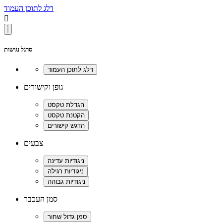
דלג לתוכן העמוד

סרגל נגישות
גופן וקישורים
צבעים
סמן העכבר