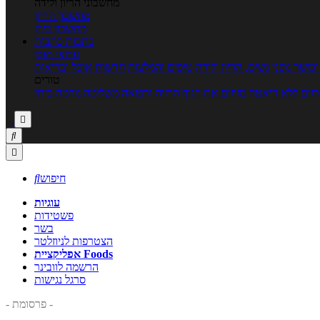
מחשבוני הריון ולידה
מחשבון הריון
מחשבון ביוץ
כתבות
כתבות
ערוצי תוכן
כושר גופני
נשים, הריון ולידה
טיפים והמלצות
חדשות אוכל ובריאות
טורים
זים ללא דיאטה
מזיזים את הגוף
הרזיה ורפואה משלימה
גורמה ביתי



חיפוש

עוגיות
פשטידות
בשר
הצטרפות לניוזלטר
אפליקציית Foods
הרשמה לוובינר
סרגל נגישות
- פרסומת -