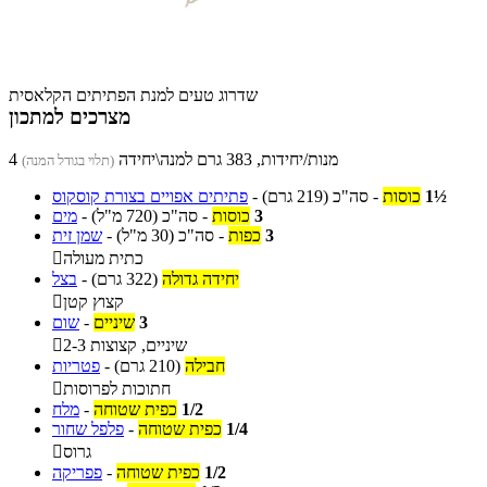
שדרוג טעים למנת הפתיתים הקלאסית
מצרכים למתכון
4 מנות/יחידות, 383 גרם למנה\יחידה
(תלוי בגודל המנה)
1½
כוסות
-
סה"כ
(219 גרם)
-
פתיתים אפויים בצורת קוסקוס
3
כוסות
-
סה"כ
(720 מ"ל)
-
מים
3
כפות
-
סה"כ
(30 מ"ל)
-
שמן זית
כתית מעולה

יחידה גדולה
(322 גרם)
-
בצל
קצוץ קטן

3
שיניים
-
שום
2-3 שיניים, קצוצות

חבילה
(210 גרם)
-
פטריות
חתוכות לפרוסות

1/2
כפית שטוחה
-
מלח
1/4
כפית שטוחה
-
פלפל שחור
גרוס

1/2
כפית שטוחה
-
פפריקה