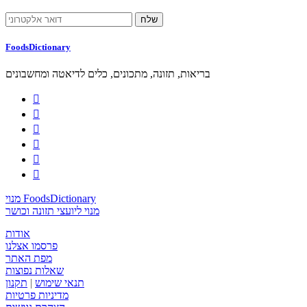
FoodsDictionary
בריאות, תזונה, מתכונים, כלים לדיאטה ומחשבונים






מנוי FoodsDictionary
מנוי ליועצי תזונה וכושר
אודות
פרסמו אצלנו
מפת האתר
שאלות נפוצות
תנאי שימוש
|
תקנון
מדיניות פרטיות