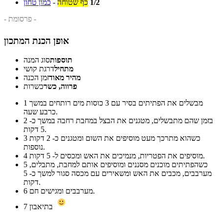
1/2
כף שטוחה
-
כמון טחון
- פרסומת -
אופן הכנת המתכון
תוספות
סוג המנה
מתחיל
דרגת קושי
מהיר מאוד
זמן הכנה
פרווה, כשר
כשרות
מבשלים את הפתיתים בסיר עם 3 כוסות מים רותחים במשך
1
כרבע שעה.
בזמן שהם מתבשלים, מטגנים את הבצל במחבת רחבה במשך כ-
2
5 דקות.
כשהוא מתרכך מעט מוסיפים את השום ומטגנים כ- 2 דקות
3
נוספות.
מוסיפים את הפטריות, מנמיכים את האש ומכסים ל- 5 דקות.
4
כשהפתיתים מוכנים מסננים ומוסיפים אותם למחבת, מתבלים,
5
מערבבים, מכבים את האש ומשאירים עם מכסה סגור למשך כ- 5
דקות.
מערבבים ומגישים חם.
6
בתיאבון
7