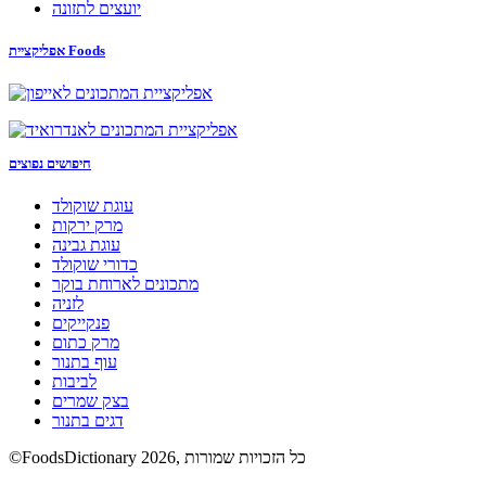
יועצים לתזונה
אפליקציית Foods
חיפושים נפוצים
עוגת שוקולד
מרק ירקות
עוגת גבינה
כדורי שוקולד
מתכונים לארוחת בוקר
לזניה
פנקייקים
מרק כתום
עוף בתנור
לביבות
בצק שמרים
דגים בתנור
©FoodsDictionary 2026, כל הזכויות שמורות