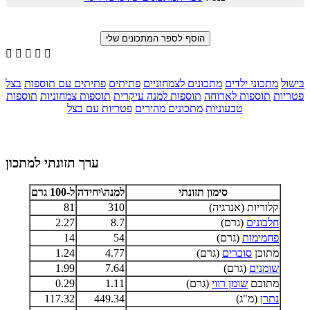





בישול
מתכוני ילדים
מתכונים לצמחוניים
פתיתים
פתיתים עם תוספות
בצל
פטריות
תוספות לארוחה
תוספות למנה עיקרית
תוספות צמחוניות
תוספות
טבעוניות
מתכונים מהירים
פטריות עם בצל
ערך תזונתי למתכון
סימון תזונתי
למנה\יחידה
ל-100 גרם
קלוריות (אנרגיה)
310
81
חלבונים
(גרם)
8.7
2.27
פחמימות
(גרם)
54
14
מתוכן
סוכרים
(גרם)
4.77
1.24
שומנים
(גרם)
7.64
1.99
מתוכם
שומן רווי
(גרם)
1.11
0.29
נתרן
(מ"ג)
449.34
117.32