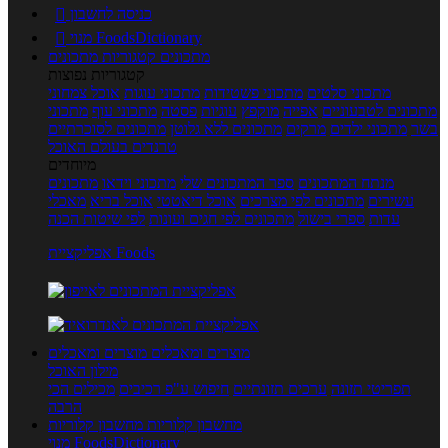
כניסה לחשבון

מנוי FoodsDictionary

מתכונים
קטגוריות מתכונים
קטגוריות נפוצות
מתכוני סלטים
מתכוני פשטידות
מתכוני עוגות
אוכל צמחוני
מתכונים לטבעוניים
אפייה
מוקפץ
עוגיות
פסטה
מתכוני עוף
מתכוני
בשר
מתכוני ילדים
מרקים
מתכונים ללא גלוטן
מתכונים לסוכרתיים
טרנדים בעולם האוכל
מיוחדים
מנתח המתכונים
ספר המתכונים שלי
מתכוני וידאו
מתכונים
עשירים
מתכונים לפי מצרכים
אוכל דיאטטי
אוכל בריא
מאכלי
עדות
ספרי בישול
מתכונים לפי חגים ועונות
לפי שיטות הכנה
אפליקציית Foods
מוצרים ומאכלים
מוצרים ומאכלים
מילון האוכל
תפריטי תזונה
ערכים תזונתיים
חיפוש ע"פ רכיבים
מכילים הכי
הרבה
מחשבון קלוריות
מחשבון קלוריות
מנוי FoodsDictionary