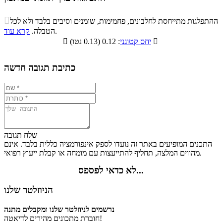
התפלגות ערך תזונתי במתכון

ההתפלגות מתייחסת לחלבונים, פחמימות, שומנים וסיבים בלבד ולא לכל
סיבים
.
הטבלה.
קרא עוד
פחמימות
חלבונים
שומנים
תזונתיים

: 0.12 (0.13 נטו)
יחס קטוגני

4.9%
10.4%
11.8%
72.9%
כתיבת תגובה חדשה
שלח תגובה
התכנים המופיעים באתר זה נועדו לספק אינפורמציה כללית בלבד. אינם
מהווים המלצה, תחליף להתייעצות עם מומחה או קבלת ייעוץ רפואי.
לא כדאי לפספס...
הניוזלטר שלנו
נרשמים לניוזלטר שלנו ומקבלים מתנה
חוברת מתכונים מהירים לדיאטה!