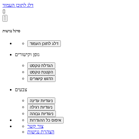
דלג לתוכן העמוד

סרגל נגישות
גופן וקישורים
צבעים
צור קשר
הצהרת נגישות