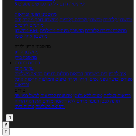
5 ימי ניסיון חינם - לחצו לפרטים נוספים
מחשבוני תזונה ובריאות
מחשבון קלוריות
מחשבון שריפת קלוריות
מחשבון דופק מטרה
יחס
מותניים לירכיים
מחשבון צריכת קלוריות
מחשבון מינונים מומלצים
מחשבון BMI
מחשבון אחוז שומן
מחשבוני הריון ולידה
מחשבון הריון
מחשבון ביוץ
כתבות
כתבות
ערוצי תוכן
איך להכין
בית ומשפחה
בריאות
מחלות ובעיות
רפואה משלימה
ספורט וכושר גופני
נשים, הריון ולידה
טיפים והמלצות
חדשות אוכל
ובריאות
טורים
בריאות בצלחת
טעים ללא גלוטן
טבעונות לבריאות
לבשל כמו שף
תזונה לבטן רגועה
מרזים ללא דיאטה
מזיזים את הגוף
הרזיה
ורפואה משלימה
גורמה ביתי


