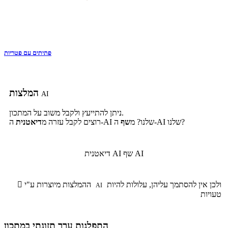
פתיתים עם פטריות
המלצות
AI
ניתן להתייעץ ולקבל משוב על המתכון.
ה-AI שלנו?
ה-AI שלנו? מ
שף
רוצים לקבל עזרה מ
דיאטנית
שף AI
דיאטנית AI
ולכן אין להסתמך עליהן, עלולות להיות
ההמלצות מיוצרות ע"י

AI
טעויות
התפלגות ערך תזונתי במתכון