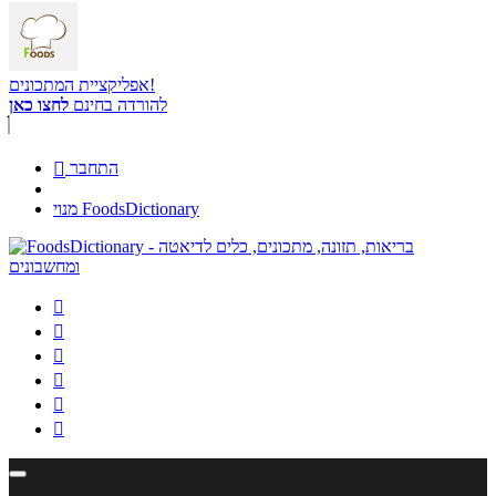
אפליקציית המתכונים!
להורדה בחינם
לחצו כאן
התחבר

מנוי FoodsDictionary





