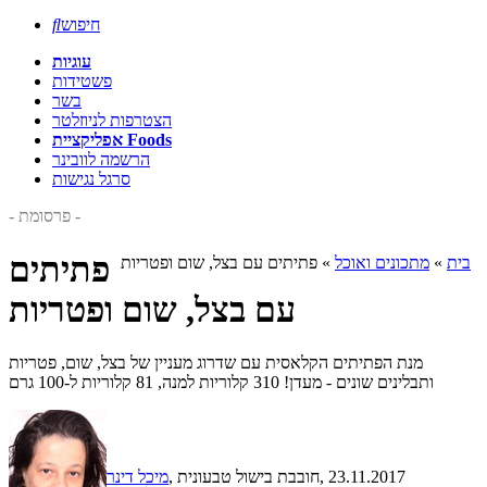
חיפוש

עוגיות
פשטידות
בשר
הצטרפות לניוזלטר
אפליקציית Foods
הרשמה לוובינר
סרגל נגישות
- פרסומת -
פתיתים
בית
»
מתכונים ואוכל
»
פתיתים עם בצל, שום ופטריות
עם בצל, שום ופטריות
מנת הפתיתים הקלאסית עם שדרוג מעניין של בצל, שום, פטריות
ותבלינים שונים - מעדן! 310 קלוריות למנה, 81 קלוריות ל-100 גרם
, 23.11.2017
, חובבת בישול טבעונית
מיכל דינר