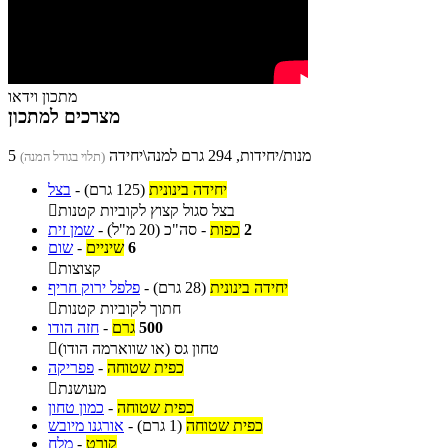
מתכון וידאו
מצרכים למתכון
5 מנות/יחידות, 294 גרם למנה\יחידה
(תלוי בגודל המנה)
יחידה בינונית
(125 גרם)
-
בצל
בצל סגול קצוץ לקוביות קטנות

2
כפות
-
סה"כ
(20 מ"ל)
-
שמן זית
6
שיניים
-
שום
קצוצות

יחידה בינונית
(28 גרם)
-
פלפל ירוק חריף
חתוך לקוביות קטנות

500
גרם
-
חזה הודו
טחון גס (או שווארמה הודו)

כפית שטוחה
-
פפריקה
מעושנת

כפית שטוחה
-
כמון טחון
כפית שטוחה
(1 גרם)
-
אורגנו מיובש
קורט
-
מלח