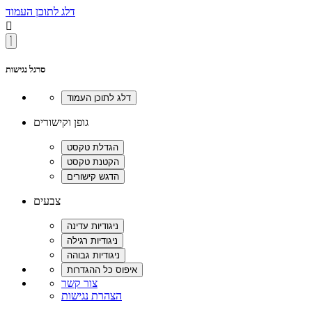
דלג לתוכן העמוד

סרגל נגישות
גופן וקישורים
צבעים
צור קשר
הצהרת נגישות