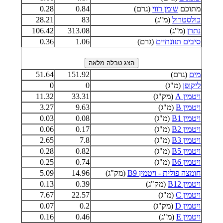
מתוכם
שומן רווי
(גרם)
0.84
0.28
כולסטרול
(מ"ג)
83
28.21
נתרן
(מ"ג)
313.08
106.42
סיבים תזונתיים
(גרם)
1.06
0.36
מים
(גרם)
151.92
51.64
ליקופן
(מ"ג)
0
0
ויטמין A
(מק"ג)
33.31
11.32
ויטמין B
(מ"ג)
9.63
3.27
ויטמין B1
(מ"ג)
0.08
0.03
ויטמין B2
(מ"ג)
0.17
0.06
ויטמין B3
(מ"ג)
7.8
2.65
ויטמין B5
(מ"ג)
0.82
0.28
ויטמין B6
(מ"ג)
0.74
0.25
חומצה פולית - ויטמין B9
(מק"ג)
14.96
5.09
ויטמין B12
(מק"ג)
0.39
0.13
ויטמין C
(מ"ג)
22.57
7.67
ויטמין D
(מק"ג)
0.2
0.07
ויטמין E
(מ"ג)
0.46
0.16