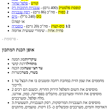
קורט
-
פלפל שחור
קופסת פלסטיק
(400 גרם)
-
עגבניות חתוכות דק
2
כפות
-
סה"כ
(86 גרם)
-
רסק עגבניות
כוס
(240 מ"ל)
-
מים
או קפה

1/2
כוס-קצוץ
-
סה"כ
(20 גרם)
-
כוסברה
פחית אחת
-
שימורי שעועית אדומה
- פרסומת -
אופן הכנת המתכון
עיקריות
סוג המנה
מתחיל
דרגת קושי
עד חצי שעה
זמן הכנה
בשרי, כשר
כשרות
מחממים את שמן הזית במחבת רחבה ומטגנים בו את הבצל עד
1
לריכוך.
מוסיפים את השום והפלפל הירוק החריף, וכשגם הם רכים
2
מוסיפים את ההודו ומערבבים. מתבלים בפפריקה, כמון, אורגנו,
מלח ופלפל, ומערבבים.
מוסיפים את העגבניות המרוסקות, רסק העגבניות, השעועית
3
האדומה והמים, מערבבים ומבשלים כ- 15 דקות. טועמים, מתקנים