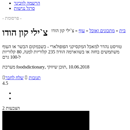
הרשמה לוובינר
סרגל נגישות
- פרסומת -
צ`ילי קון הודו
בית
»
מתכונים ואוכל
»
עוף
»
צ`ילי קון הודו
טוויסט נהדר למאכל המקסיקני הפופולארי - כשבמקום הבשר או העוף
משתמשים בחזה או בשווארמה הודו! 235 קלוריות למנה, 80 קלוריות
ל-100 גרם
, 10.06.2018
, תוכן שיווקי
מערכת foodsdictionary
תגובות

שלח לחבר

4.5
2 הצבעות