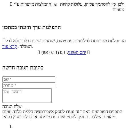
ולכן אין להסתמך עליהן, עלולות להיות
ההמלצות מיוצרות ע"י

AI
טעויות
התפלגות ערך תזונתי במתכון
התפלגות ערך תזונתי במתכון

ההתפלגות מתייחסת לחלבונים, פחמימות, שומנים וסיבים בלבד ולא לכל
סיבים
.
הטבלה.
קרא עוד
פחמימות
חלבונים
שומנים
תזונתיים

: 0.1 (0.11 נטו)
יחס קטוגני

2%
9.3%
62.9%
25.8%
כתיבת תגובה חדשה
שלח תגובה
התכנים המופיעים באתר זה נועדו לספק אינפורמציה כללית בלבד. אינם
מהווים המלצה, תחליף להתייעצות עם מומחה או קבלת ייעוץ רפואי.