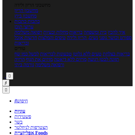
מחשבוני הריון ולידה
מחשבון הריון
מחשבון ביוץ
כתבות
כתבות
ערוצי תוכן
איך להכין
בית ומשפחה
בריאות
מחלות ובעיות
רפואה משלימה
ספורט וכושר גופני
נשים, הריון ולידה
טיפים והמלצות
חדשות אוכל
ובריאות
טורים
בריאות בצלחת
טעים ללא גלוטן
טבעונות לבריאות
לבשל כמו שף
תזונה לבטן רגועה
מרזים ללא דיאטה
מזיזים את הגוף
הרזיה
ורפואה משלימה
גורמה ביתי



חיפוש

עוגיות
פשטידות
בשר
הצטרפות לניוזלטר
אפליקציית Foods