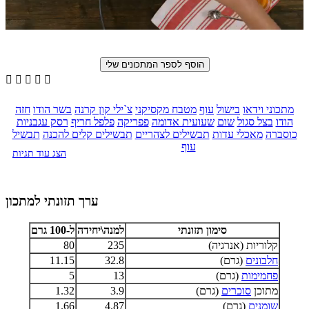





מתכוני וידאו
בישול
עוף
מטבח מקסיקני
צ`ילי קון קרנה
בשר הודו
חזה
הודו
בצל סגול
שום
שעועית אדומה
פפריקה
פלפל חריף
רסק עגבניות
כוסברה
מאכלי עדות
תבשילים לצהריים
תבשילים קלים להכנה
תבשיל
עוף
הצג עוד תגיות
ערך תזונתי למתכון
סימון תזונתי
למנה\יחידה
ל-100 גרם
קלוריות (אנרגיה)
235
80
חלבונים
(גרם)
32.8
11.15
פחמימות
(גרם)
13
5
מתוכן
סוכרים
(גרם)
3.9
1.32
שומנים
(גרם)
4.87
1.66