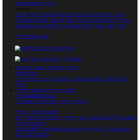
טרנדים בעולם האוכל
מיוחדים
מנתח המתכונים
ספר המתכונים שלי
מתכוני וידאו
מתכונים
עשירים
מתכונים לפי מצרכים
אוכל דיאטטי
אוכל בריא
מאכלי
עדות
ספרי בישול
מתכונים לפי חגים ועונות
לפי שיטות הכנה
אפליקציית Foods
מוצרים ומאכלים
מוצרים ומאכלים
מילון האוכל
תפריטי תזונה
ערכים תזונתיים
חיפוש ע"פ רכיבים
מכילים הכי
הרבה
מחשבון קלוריות
מחשבון קלוריות
מנוי FoodsDictionary
5 ימי ניסיון חינם - לחצו לפרטים נוספים
מחשבוני תזונה ובריאות
מחשבון קלוריות
מחשבון שריפת קלוריות
מחשבון דופק מטרה
יחס
מותניים לירכיים
מחשבון צריכת קלוריות
מחשבון מינונים מומלצים
מחשבון BMI
מחשבון אחוז שומן