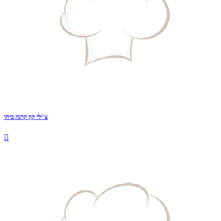
צ`ילי קון קרנה ביתי
