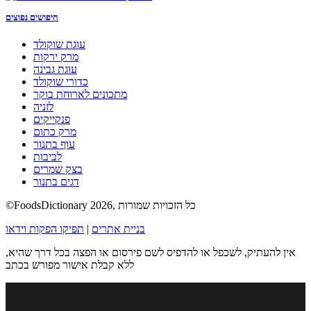
חיפושים נפוצים
עוגת שוקולד
מרק ירקות
עוגת גבינה
כדורי שוקולד
מתכונים לארוחת בוקר
לזניה
פנקייקים
מרק כתום
עוף בתנור
לביבות
בצק שמרים
דגים בתנור
©FoodsDictionary 2026, כל הזכויות שמורות
בניית אתרים
|
תפיקו הפקות וידאו
אין להעתיק, לשכפל או להדפיס לשם פירסום או הפצה בכל דרך שהיא,
ללא קבלת אישור מפורש בכתב