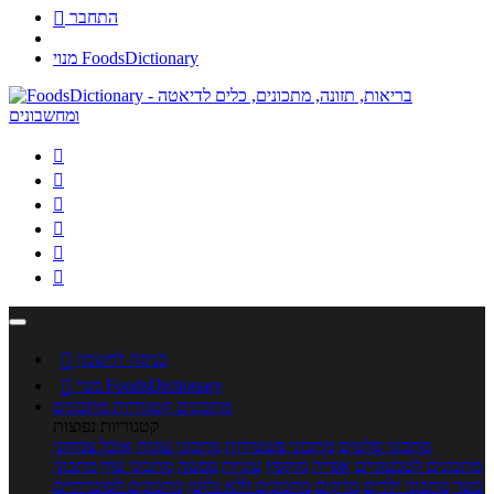
התחבר

מנוי FoodsDictionary






כניסה לחשבון

מנוי FoodsDictionary

מתכונים
קטגוריות מתכונים
קטגוריות נפוצות
מתכוני סלטים
מתכוני פשטידות
מתכוני עוגות
אוכל צמחוני
מתכונים לטבעוניים
אפייה
מוקפץ
עוגיות
פסטה
מתכוני עוף
מתכוני
בשר
מתכוני ילדים
מרקים
מתכונים ללא גלוטן
מתכונים לסוכרתיים