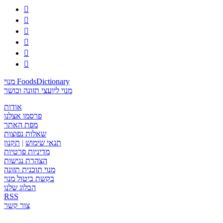






מנוי FoodsDictionary
מנוי ליועצי תזונה וכושר
אודות
פרסמו אצלנו
מפת האתר
שאלות נפוצות
תנאי שימוש
|
תקנון
מדיניות פרטיות
הצהרת נגישות
מנוי תוכנית תזונה
בקשת ביטול מנוי
הבלוג שלנו
RSS
צור קשר