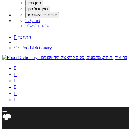
צור קשר
הצהרת נגישות
התחבר

מנוי FoodsDictionary





