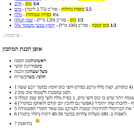
3/4
כוס
-
חלב
5.5
כוסות גדולות
-
סה"כ
(2.75 ליטר)
-
מים
1¼
כפיות שטוחות
-
מלח
1/2
כוס
-
סה"כ
(120 מ"ל)
-
שמן קנולה
1/2
כוס קטנה
-
סה"כ
(100 מ"ל)
-
חומץ טבעי משומר 5%
- פרסומת -
אופן הכנת המתכון
ראשונות
סוג המנה
בינוני
דרגת קושי
מעל שעה
זמן הכנה
חלבי, כשר
כשרות
1
לסנן במסננת ולשטוף טוב טוב.
2
3
4
5
לאפות ב- 180 מעלות צלזיוס במשך 40-50 דקות (תלוי בתנור).
6
בתיאבון
7