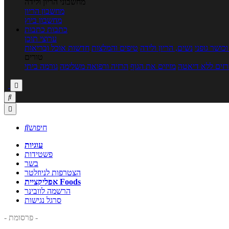
מחשבוני הריון ולידה
מחשבון הריון
מחשבון ביוץ
כתבות
כתבות
ערוצי תוכן
כושר גופני
נשים, הריון ולידה
טיפים והמלצות
חדשות אוכל ובריאות
טורים
זים ללא דיאטה
מזיזים את הגוף
הרזיה ורפואה משלימה
גורמה ביתי



חיפוש

עוגיות
פשטידות
בשר
הצטרפות לניוזלטר
אפליקציית Foods
הרשמה לוובינר
סרגל נגישות
- פרסומת -