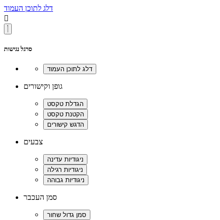
דלג לתוכן העמוד

סרגל נגישות
גופן וקישורים
צבעים
סמן העכבר