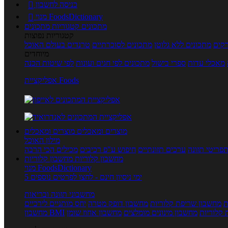
כניסה לחשבון

מנוי FoodsDictionary

מתכונים
קטגוריות מתכונים
קטגוריות נפוצות
קים
מתכונים ללא גלוטן
מתכונים לסוכרתיים
טרנדים בעולם האוכל
מיוחדים
מאכלי עדות
ספרי בישול
מתכונים לפי חגים ועונות
לפי שיטות הכנה
אפליקציית Foods
מוצרים ומאכלים
מוצרים ומאכלים
מילון האוכל
פריטי תזונה
ערכים תזונתיים
חיפוש ע"פ רכיבים
מכילים הכי הרבה
מחשבון קלוריות
מחשבון קלוריות
מנוי FoodsDictionary
5 ימי ניסיון חינם - לחצו לפרטים נוספים
מחשבוני תזונה ובריאות
ת
מחשבון שריפת קלוריות
מחשבון דופק מטרה
יחס מותניים לירכיים
 קלוריות
מחשבון מינונים מומלצים
מחשבון אחוז שומן
מחשבון BMI