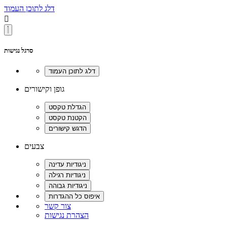
דלג לתוכן העמוד

סרגל נגישות
גופן וקישורים
צבעים
צור קשר
הצהרת נגישות