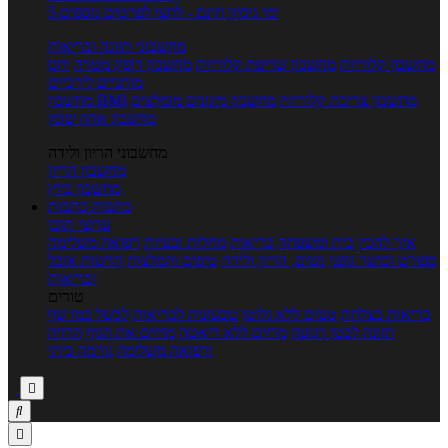
5 ימי ניסיון חינם - לחצו לפרטים נוספים
מחשבוני תזונה ובריאות
מחשבון קלוריות
מחשבון שריפת קלוריות
מחשבון דופק מטרה
יחס
מותניים לירכיים
מחשבון צריכת קלוריות
מחשבון מינונים מומלצים
מחשבון BMI
מחשבון אחוז שומן
מחשבוני הריון ולידה
מחשבון הריון
מחשבון ביוץ
כתבות
כתבות
ערוצי תוכן
איך להכין
בית ומשפחה
בריאות
מחלות ובעיות
רפואה משלימה
ספורט וכושר גופני
נשים, הריון ולידה
טיפים והמלצות
חדשות אוכל
ובריאות
טורים
בריאות בצלחת
טעים ללא גלוטן
טבעונות לבריאות
לבשל כמו שף
תזונה לבטן רגועה
מרזים ללא דיאטה
מזיזים את הגוף
הרזיה
ורפואה משלימה
גורמה ביתי


