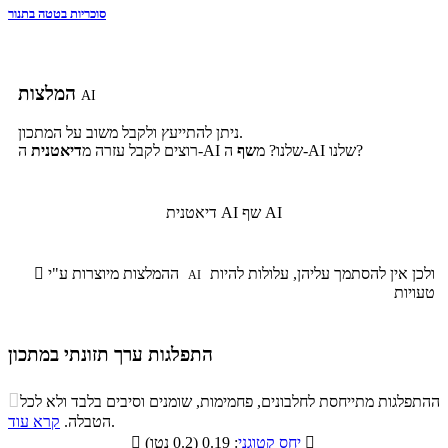
סוכריות בטטה בתנור
המלצות
AI
ניתן להתייעץ ולקבל משוב על המתכון.
ה-AI שלנו?
ה-AI שלנו? מ
שף
רוצים לקבל עזרה מ
דיאטנית
שף AI
דיאטנית AI
ולכן אין להסתמך עליהן, עלולות להיות
ההמלצות מיוצרות ע"י

AI
טעויות
התפלגות ערך תזונתי במתכון
התפלגות ערך תזונתי במתכון

ההתפלגות מתייחסת לחלבונים, פחמימות, שומנים וסיבים בלבד ולא לכל
סיבים
.
הטבלה.
קרא עוד
פחמימות
חלבונים
שומנים
תזונתיים

: 0.19 (0.2 נטו)
יחס קטוגני
