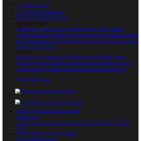
כניסה לחשבון

מנוי FoodsDictionary

מתכונים
קטגוריות מתכונים
קטגוריות נפוצות
מתכוני סלטים
מתכוני פשטידות
מתכוני עוגות
אוכל צמחוני
מתכונים לטבעוניים
אפייה
מוקפץ
עוגיות
פסטה
מתכוני עוף
מתכוני
בשר
מתכוני ילדים
מרקים
מתכונים ללא גלוטן
מתכונים לסוכרתיים
טרנדים בעולם האוכל
מיוחדים
מנתח המתכונים
ספר המתכונים שלי
מתכוני וידאו
מתכונים
עשירים
מתכונים לפי מצרכים
אוכל דיאטטי
אוכל בריא
מאכלי
עדות
ספרי בישול
מתכונים לפי חגים ועונות
לפי שיטות הכנה
אפליקציית Foods
מוצרים ומאכלים
מוצרים ומאכלים
מילון האוכל
תפריטי תזונה
ערכים תזונתיים
חיפוש ע"פ רכיבים
מכילים הכי
הרבה
מחשבון קלוריות
מחשבון קלוריות
מנוי FoodsDictionary