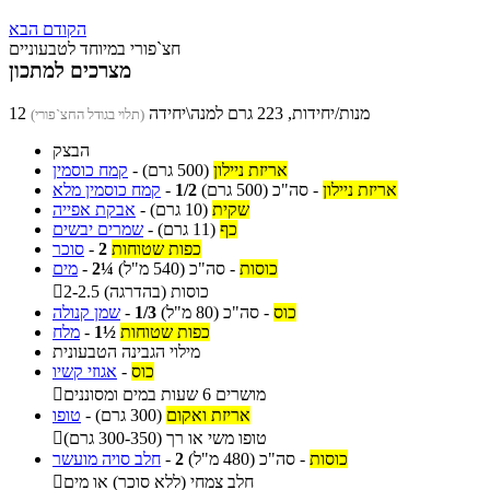
הקודם
הבא
חצ`פורי במיוחד לטבעוניים
מצרכים למתכון
12 מנות/יחידות, 223 גרם למנה\יחידה
(תלוי בגודל החצ`פורי)
הבצק
אריזת ניילון
(500 גרם)
-
קמח כוסמין
אריזת ניילון
-
סה"כ
(500 גרם)
1/2
-
קמח כוסמין מלא
שקית
(10 גרם)
-
אבקת אפייה
כף
(11 גרם)
-
שמרים יבשים
כפות שטוחות
2
-
סוכר
כוסות
-
סה"כ
(540 מ"ל)
2¼
-
מים
2-2.5 כוסות (בהדרגה)

כוס
-
סה"כ
(80 מ"ל)
1/3
-
שמן קנולה
כפות שטוחות
1½
-
מלח
מילוי הגבינה הטבעונית
כוס
-
אגוזי קשיו
מושרים 6 שעות במים ומסוננים

אריזת ואקום
(300 גרם)
-
טופו
טופו משי או רך (300-350 גרם)

כוסות
-
סה"כ
(480 מ"ל)
2
-
חלב סויה מועשר
חלב צמחי (ללא סוכר) או מים
