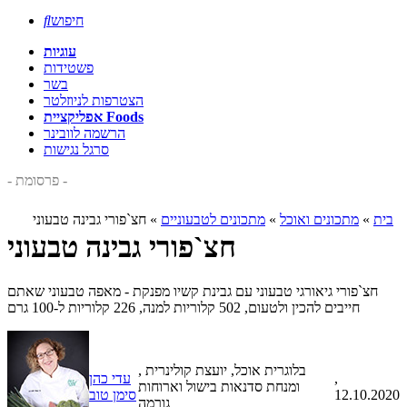
חיפוש

עוגיות
פשטידות
בשר
הצטרפות לניוזלטר
אפליקציית Foods
הרשמה לוובינר
סרגל נגישות
- פרסומת -
בית
»
מתכונים ואוכל
»
מתכונים לטבעוניים
»
חצ`פורי גבינה טבעוני
חצ`פורי גבינה טבעוני
חצ`פורי גיאורגי טבעוני עם גבינת קשיו מפנקת - מאפה טבעוני שאתם
חייבים להכין ולטעום, 502 קלוריות למנה, 226 קלוריות ל-100 גרם
, בלוגרית אוכל, יועצת קולינרית
,
עדי כהן
ומנחת סדנאות בישול וארוחות
12.10.2020
סימן טוב
גורמה