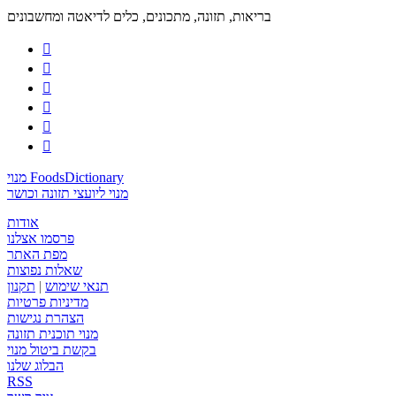
בריאות, תזונה, מתכונים, כלים לדיאטה ומחשבונים






מנוי FoodsDictionary
מנוי ליועצי תזונה וכושר
אודות
פרסמו אצלנו
מפת האתר
שאלות נפוצות
תנאי שימוש
|
תקנון
מדיניות פרטיות
הצהרת נגישות
מנוי תוכנית תזונה
בקשת ביטול מנוי
הבלוג שלנו
RSS