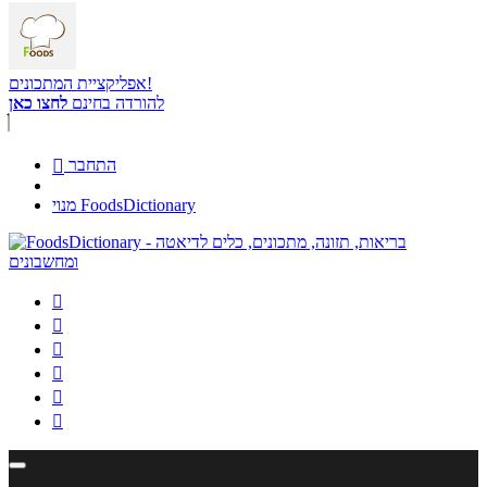
אפליקציית המתכונים!
להורדה בחינם
לחצו כאן
התחבר

מנוי FoodsDictionary





