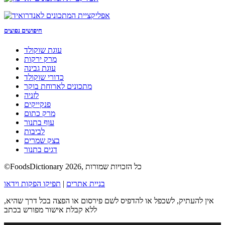
חיפושים נפוצים
עוגת שוקולד
מרק ירקות
עוגת גבינה
כדורי שוקולד
מתכונים לארוחת בוקר
לזניה
פנקייקים
מרק כתום
עוף בתנור
לביבות
בצק שמרים
דגים בתנור
©FoodsDictionary 2026, כל הזכויות שמורות
בניית אתרים
|
תפיקו הפקות וידאו
אין להעתיק, לשכפל או להדפיס לשם פירסום או הפצה בכל דרך שהיא,
ללא קבלת אישור מפורש בכתב