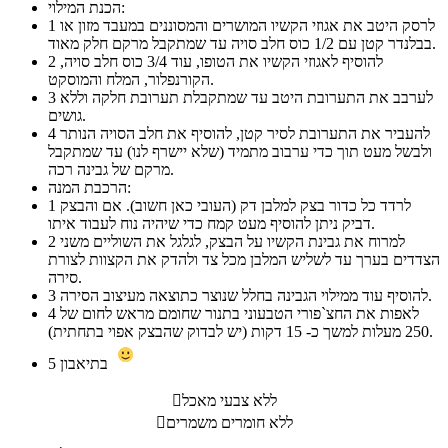
הכנת המילוי:
לרסק היטב את אגוזי הקשיו המושרים והמסוננים במעבד מזון או
1
בבלנדר קטן עם 1/2 כוס חלב סויה עד שמתקבל מרקם חלק מאוד.
להוסיף לאגוזי הקשיו את הטופו, עוד 3/4 כוס חלב סויה,
2
הקורנפלור, המלח והמוסקט.
לערבב את התערובת היטב עד שמתקבלת תערובת חלקה וללא
3
גושים.
להעביר את התערובת לסיר קטן, להוסיף את חלב הסויה הנותר
4
ולבשל מעט תוך כדי ערבוב מתמיד (שלא יישרף לנו) עד שמתקבל
מרקם של גבינה רכה.
הרכבת המנה:
לרדד כל כדור בצק למלבן דק (העובי כאן חשוב). אם והבצק
1
דביק ניתן להוסיף מעט קמח כדי שיהיה נוח לעבוד איתו.
למרוח את גבינת הקשיו על הבצק, לגלגל את השוליים משני
2
הצדדים בערך עד לשליש המלבן מכל צד ולהדק את הקצוות לצורת
סירה.
להוסיף עוד ממילוי הגבינה בחלל שנוצר כתוצאה מעיצוב הסירה.
3
לאפות את החצ`פורי הטבעוני בתנור שחומם מראש לחום של
4
250 מעלות למשך כ- 15 דקות (יש לבדוק שהבצק אפוי בתחתית).
בתיאבון
5
ללא צבעי מאכל

ללא חומרים משמרים
