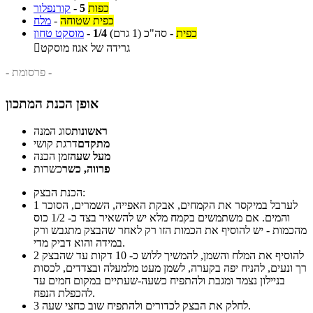
כפות
5
-
קורנפלור
כפית שטוחה
-
מלח
כפית
-
סה"כ
(1 גרם)
1/4
-
מוסקט טחון
גרידה של אגוז מוסקט

- פרסומת -
אופן הכנת המתכון
ראשונות
סוג המנה
מתקדם
דרגת קושי
מעל שעה
זמן הכנה
פרווה, כשר
כשרות
הכנת הבצק:
לערבל במיקסר את הקמחים, אבקת האפייה, השמרים, הסוכר
1
והמים. אם משתמשים בקמח מלא יש להשאיר בצד כ- 1/2 כוס
מהכמות - יש להוסיף את הכמות הזו רק לאחר שהבצק מתגבש ורק
במידה והוא דביק מדי.
להוסיף את המלח והשמן, להמשיך ללוש כ- 10 דקות עד שהבצק
2
רך ונעים, להניח יפה בקערה, לשמן מעט מלמעלה ובצדדים, לכסות
בניילון נצמד ומגבת ולהתפיח כשעה-שעתיים במקום חמים עד
להכפלת הנפח.
לחלק את הבצק לכדורים ולהתפיח שוב כחצי שעה.
3