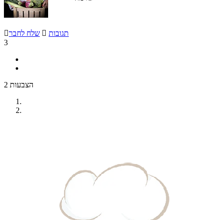
תגובות

שלח לחבר

3
2 הצבעות