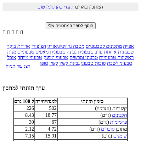
המתכון באדיבות
עדי כהן סימן טוב





אפייה
מתכונים לטבעוניים
מטבח גרוזיני/גיאורגי
חצ`פורי
ארוחת בוקר
טבעונית
ארוחת ערב טבעונית
גבינה טבעונית
מאפים טבעוניים
מנות
ראשונות טבעוניות
טבעוני ומרשים
טבעוני ומפנק
טבעוני מיוחד
אוכל
טבעוני לשבת
סוכות טבעוני
גבינת קשיו
קשיו
טופו
הצג עוד תגיות
ערך תזונתי למתכון
סימון תזונתי
למנה\יחידה
ל-100 גרם
קלוריות (אנרגיה)
502
226
חלבונים
(גרם)
18.77
8.43
פחמימות
(גרם)
67
30
מתוכן
סוכרים
(גרם)
4.72
2.12
שומנים
(גרם)
15.91
7.15