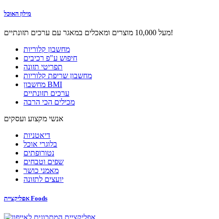
מילון האוכל
מעל 10,000 מוצרים ומאכלים במאגר עם ערכים תזונתיים!
מחשבון קלוריות
חיפוש ע"פ רכיבים
תפריטי תזונה
מחשבון שריפת קלוריות
מחשבון BMI
ערכים תזונתיים
מכילים הכי הרבה
אנשי מקצוע ועסקים
דיאטניות
בלוגרי אוכל
נטורופתים
שפים וטבחים
מאמני כושר
יועצים לתזונה
אפליקציית Foods