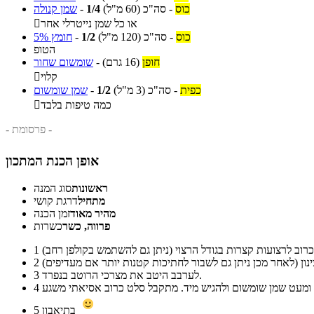
כוס
-
סה"כ
(60 מ"ל)
1/4
-
שמן קנולה
או כל שמן נייטרלי אחר

כוס
-
סה"כ
(120 מ"ל)
1/2
-
חומץ 5%
הטופ
חופן
(16 גרם)
-
שומשום שחור
קלוי

כפית
-
סה"כ
(3 מ"ל)
1/2
-
שמן שומשום
כמה טיפות בלבד

- פרסומת -
אופן הכנת המתכון
ראשונות
סוג המנה
מתחיל
דרגת קושי
מהיר מאוד
זמן הכנה
פרווה, כשר
כשרות
1
2
לערבב היטב את מצרכי הרוטב בנפרד.
3
4
בתיאבון
5