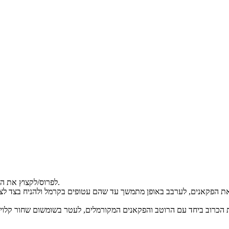
לפרוס/לקצוץ את הכרוב לרצועות קצרות בגודל הרצוי (ניתן גם להשתמש בקולפן רחב).