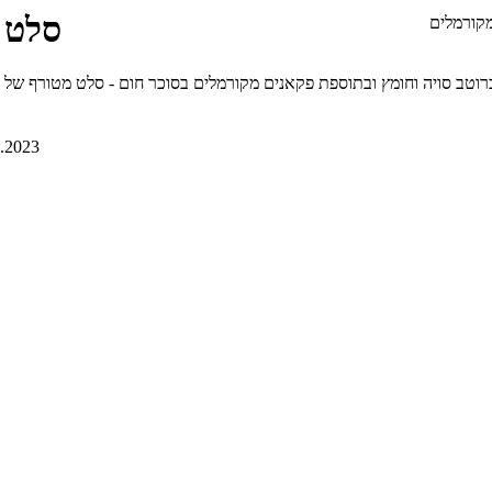
סלט 
קורמלים
יה וחומץ ובתוספת פקאנים מקורמלים בסוכר חום - סלט מטורף של חברתי המהממת עדי מגן וונמן, 539
1.2023