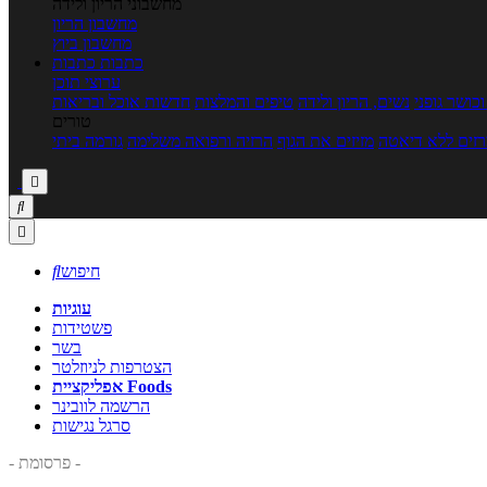
מחשבוני הריון ולידה
מחשבון הריון
מחשבון ביוץ
כתבות
כתבות
ערוצי תוכן
כושר גופני
נשים, הריון ולידה
טיפים והמלצות
חדשות אוכל ובריאות
טורים
זים ללא דיאטה
מזיזים את הגוף
הרזיה ורפואה משלימה
גורמה ביתי



חיפוש

עוגיות
פשטידות
בשר
הצטרפות לניוזלטר
אפליקציית Foods
הרשמה לוובינר
סרגל נגישות
- פרסומת -