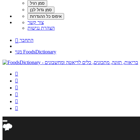
צור קשר
הצהרת נגישות
התחבר

מנוי FoodsDictionary





