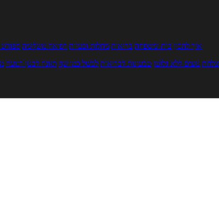
איך להכין
בית ומשפחה
בריאות
מחלות ובעיות
רפואה משלימה
ספורט ו
צלחת
טעים ללא גלוטן
טבעונות לבריאות
לבשל כמו שף
תזונה לבטן רגועה
מר