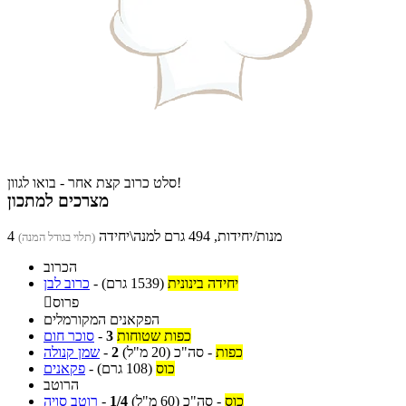
סלט כרוב קצת אחר - בואו לגוון!
מצרכים למתכון
4 מנות/יחידות, 494 גרם למנה\יחידה
(תלוי בגודל המנה)
הכרוב
יחידה בינונית
(1539 גרם)
-
כרוב לבן
פרוס

הפקאנים המקורמלים
כפות שטוחות
3
-
סוכר חום
כפות
-
סה"כ
(20 מ"ל)
2
-
שמן קנולה
כוס
(108 גרם)
-
פקאנים
הרוטב
כוס
-
סה"כ
(60 מ"ל)
1/4
-
רוטב סויה