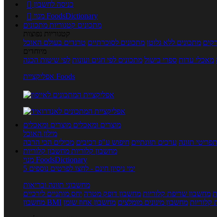
כניסה לחשבון

מנוי FoodsDictionary

מתכונים
קטגוריות מתכונים
קטגוריות נפוצות
קים
מתכונים ללא גלוטן
מתכונים לסוכרתיים
טרנדים בעולם האוכל
מיוחדים
מאכלי עדות
ספרי בישול
מתכונים לפי חגים ועונות
לפי שיטות הכנה
אפליקציית Foods
מוצרים ומאכלים
מוצרים ומאכלים
מילון האוכל
פריטי תזונה
ערכים תזונתיים
חיפוש ע"פ רכיבים
מכילים הכי הרבה
מחשבון קלוריות
מחשבון קלוריות
מנוי FoodsDictionary
5 ימי ניסיון חינם - לחצו לפרטים נוספים
מחשבוני תזונה ובריאות
ת
מחשבון שריפת קלוריות
מחשבון דופק מטרה
יחס מותניים לירכיים
 קלוריות
מחשבון מינונים מומלצים
מחשבון אחוז שומן
מחשבון BMI