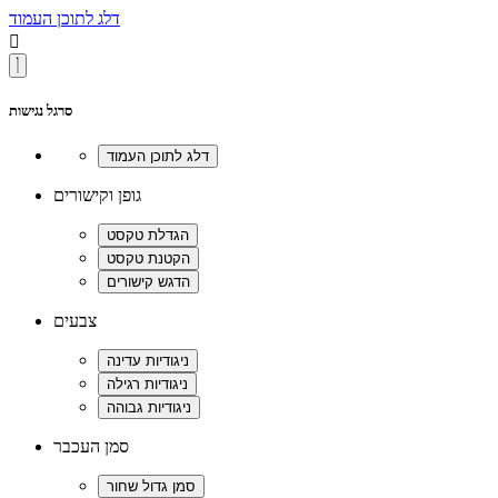
דלג לתוכן העמוד

סרגל נגישות
גופן וקישורים
צבעים
סמן העכבר