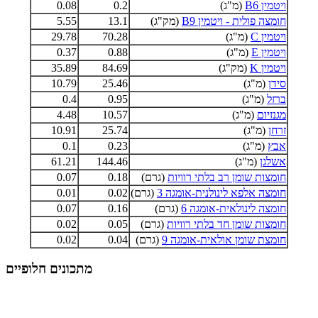
ויטמין B6
(מ"ג)
0.2
0.08
חומצה פולית - ויטמין B9
(מק"ג)
13.1
5.55
ויטמין C
(מ"ג)
70.28
29.78
ויטמין E
(מ"ג)
0.88
0.37
ויטמין K
(מק"ג)
84.69
35.89
סידן
(מ"ג)
25.46
10.79
ברזל
(מ"ג)
0.95
0.4
מגנזיום
(מ"ג)
10.57
4.48
זרחן
(מ"ג)
25.74
10.91
אבץ
(מ"ג)
0.23
0.1
אשלגן
(מ"ג)
144.46
61.21
חומצות שומן רב בלתי רוויות
(גרם)
0.18
0.07
חומצה אלפא לינולנית-אומגה 3
(גרם)
0.02
0.01
חומצה לינולאית-אומגה 6
(גרם)
0.16
0.07
חומצות שומן חד בלתי רוויות
(גרם)
0.05
0.02
חומצת שומן אולאית-אומגה 9
(גרם)
0.04
0.02
מתכונים חלופיים