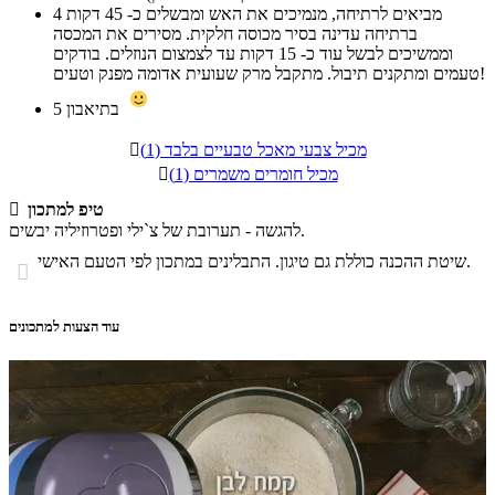
מביאים לרתיחה, מנמיכים את האש ומבשלים כ- 45 דקות
4
ברתיחה עדינה בסיר מכוסה חלקית. מסירים את המכסה
וממשיכים לבשל עוד כ- 15 דקות עד לצמצום הנוזלים. בודקים
טעמים ומתקנים תיבול. מתקבל מרק שעועית אדומה מפנק וטעים!
בתיאבון
5
מכיל צבעי מאכל טבעיים בלבד (1)

מכיל חומרים משמרים (1)

טיפ למתכון

להגשה - תערובת של צ`ילי ופטרוזיליה יבשים.
שיטת ההכנה כוללת גם טיגון. התבלינים במתכון לפי הטעם האישי.

עוד הצעות למתכונים