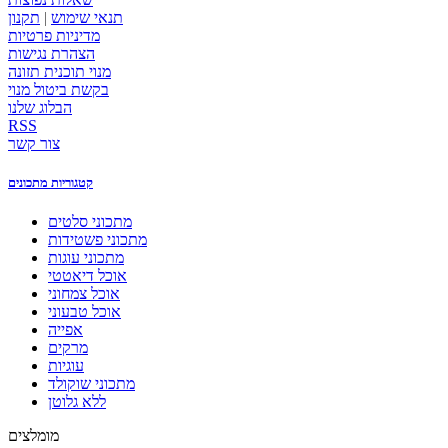
תנאי שימוש
|
תקנון
מדיניות פרטיות
הצהרת נגישות
מנוי תוכנית תזונה
בקשת ביטול מנוי
הבלוג שלנו
RSS
צור קשר
קטגוריות מתכונים
מתכוני סלטים
מתכוני פשטידות
מתכוני עוגות
אוכל דיאטטי
אוכל צמחוני
אוכל טבעוני
אפייה
מרקים
עוגיות
מתכוני שוקולד
ללא גלוטן
מומלצים