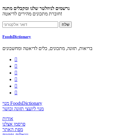
נרשמים לניוזלטר שלנו ומקבלים מתנה
חוברת מתכונים מהירים לדיאטה!
FoodsDictionary
בריאות, תזונה, מתכונים, כלים לדיאטה ומחשבונים






מנוי FoodsDictionary
מנוי ליועצי תזונה וכושר
אודות
פרסמו אצלנו
מפת האתר
שאלות נפוצות