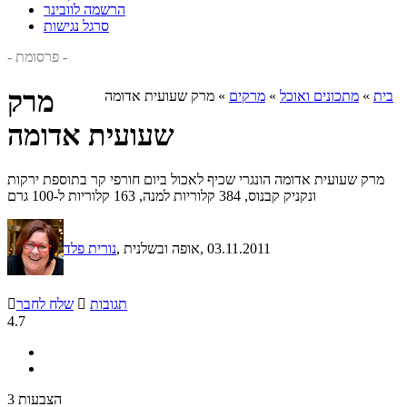
הרשמה לוובינר
סרגל נגישות
- פרסומת -
מרק
בית
»
מתכונים ואוכל
»
מרקים
»
מרק שעועית אדומה
שעועית אדומה
מרק שעועית אדומה הונגרי שכיף לאכול ביום חורפי קר בתוספת ירקות
ונקניק קבנוס, 384 קלוריות למנה, 163 קלוריות ל-100 גרם
, 03.11.2011
, אופה ובשלנית
נורית פלד
תגובות

שלח לחבר

4.7
3 הצבעות