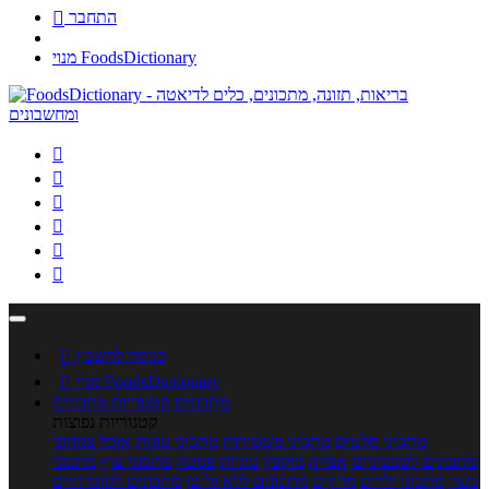
התחבר

מנוי FoodsDictionary






כניסה לחשבון

מנוי FoodsDictionary

מתכונים
קטגוריות מתכונים
קטגוריות נפוצות
מתכוני סלטים
מתכוני פשטידות
מתכוני עוגות
אוכל צמחוני
מתכונים לטבעוניים
אפייה
מוקפץ
עוגיות
פסטה
מתכוני עוף
מתכוני
בשר
מתכוני ילדים
מרקים
מתכונים ללא גלוטן
מתכונים לסוכרתיים