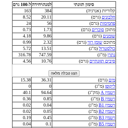
סימון תזונתי
למנה\יחידה
ל-100 גרם
קלוריות (אנרגיה)
384
163
חלבונים
(גרם)
20.11
8.52
פחמימות
(גרם)
56
24
מתוכן
סוכרים
(גרם)
1.73
0.73
שומנים
(גרם)
9.86
4.18
מתוכם
שומן רווי
(גרם)
2.32
0.99
כולסטרול
(מ"ג)
13.51
5.72
נתרן
(מ"ג)
747.59
316.78
סיבים תזונתיים
(גרם)
10.76
4.56
מים
(גרם)
36.31
15.38
ליקופן
(מ"ג)
0
0
ויטמין A
(מק"ג)
94.64
40.1
ויטמין B
(מ"ג)
0.85
0.36
ויטמין B1
(מ"ג)
0.04
0.02
ויטמין B2
(מ"ג)
0.05
0.02
ויטמין B3
(מ"ג)
0.45
0.19
ויטמין B5
(מ"ג)
0.1
0.04