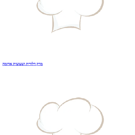
מרק דלורית ושעועית אדומה