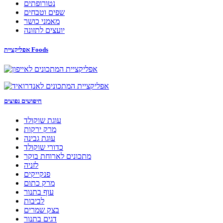
נטורופתים
שפים וטבחים
מאמני כושר
יועצים לתזונה
אפליקציית Foods
חיפושים נפוצים
עוגת שוקולד
מרק ירקות
עוגת גבינה
כדורי שוקולד
מתכונים לארוחת בוקר
לזניה
פנקייקים
מרק כתום
עוף בתנור
לביבות
בצק שמרים
דגים בתנור