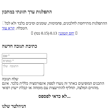
התפלגות ערך תזונתי במתכון
התפלגות ערך תזונתי במתכון

ההתפלגות מתייחסת לחלבונים, פחמימות, שומנים וסיבים בלבד ולא לכל
סיבים
.
הטבלה.
קרא עוד
פחמימות
חלבונים
שומנים
תזונתיים

: 0.13 (0.15 נטו)
יחס קטוגני

11.1%
10.2%
20.8%
57.9%
כתיבת תגובה חדשה
שלח תגובה
התכנים המופיעים באתר זה נועדו לספק אינפורמציה כללית בלבד. אינם
מהווים המלצה, תחליף להתייעצות עם מומחה או קבלת ייעוץ רפואי.
לא כדאי לפספס...
הניוזלטר שלנו