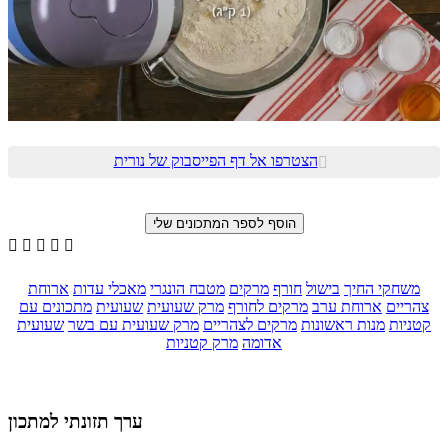
הצטרפו אל דף הפייסבוק של נורית






משחקי החיך
בישול
חורף
מרקים
מטבח הונגרי
מאכלי עדות
ארוחת
צהריים
ארוחת ערב
מרקים לחורף
מרק שעועית
שעועית
מתכונים עם
קטניות
מנות ראשונות
מרקים לצהריים
מרק שעועית עם בשר
שעועית
אדומה
מרק קטניות
ערך תזונתי למתכון