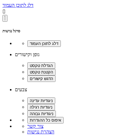
דלג לתוכן העמוד

סרגל נגישות
גופן וקישורים
צבעים
צור קשר
הצהרת נגישות