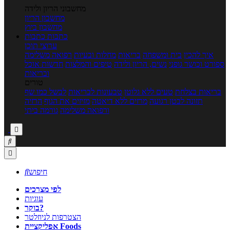
מחשבוני הריון ולידה
מחשבון הריון
מחשבון ביוץ
כתבות
כתבות
ערוצי תוכן
איך להכין
בית ומשפחה
בריאות
מחלות ובעיות
רפואה משלימה
ספורט וכושר גופני
נשים, הריון ולידה
טיפים והמלצות
חדשות אוכל
ובריאות
טורים
בריאות בצלחת
טעים ללא גלוטן
טבעונות לבריאות
לבשל כמו שף
תזונה לבטן רגועה
מרזים ללא דיאטה
מזיזים את הגוף
הרזיה
ורפואה משלימה
גורמה ביתי



חיפוש

לפי מצרכים
עוגיות
בוקר?
הצטרפות לניוזלטר
אפליקציית Foods