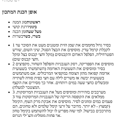
- פרסומת -
אופן הכנת המתכון
ראשונות
סוג המנה
בינוני
דרגת קושי
מעל שעה
זמן הכנה
בשרי, כשר
כשרות
בסיר גדול מחממים את שמן הזית ומטגנים מעט את הסוכר עד
1
לקבלת קרמל עדין. מוסיפים את הבצל הסגול, שיני השום, שורש
הפטרוזיליה, הפלפל האדום והקבנוסים (מקל וחצי קבנוס בצל ומקל
וחצי קבנוס שום).
מוסיפים את הפפריקה, רסק העגבניות והפלפל השחור, מקפיצים
2
בסיר ומוסיפים את השעועית האדומה (השתמשתי בשעועית
אדומה קפואה מהזן הצומח במקפיאי המרכולים. אם משתמשים
בשעועית יבשה אז משרים לילה עם חצי כפית סודה לשתייה
ומבשלים כחצי שעה במים רותחים. אחר כך מסירים את הקצף
המצטבר למעלה).
מערבבים בזהירות ומוסיפים מעל את העגבניות המרוסקות.
3
ממלאים את הקופסה הריקה של העגבניות המרוסקות עוד 3
פעמים במים ומוזגים לסיר. מוסיפים את אבקת מרק העוף, הקימל
(קמצוץ - לא יותר. מדובר על זרעי קימל שלמים ולא טחונים, הם
מתרככים בבישול. למי שזה מפריע לו יכול להשתמש בקימל טחון
אך פחות מומלץ) והצ`ילי הגרוס.