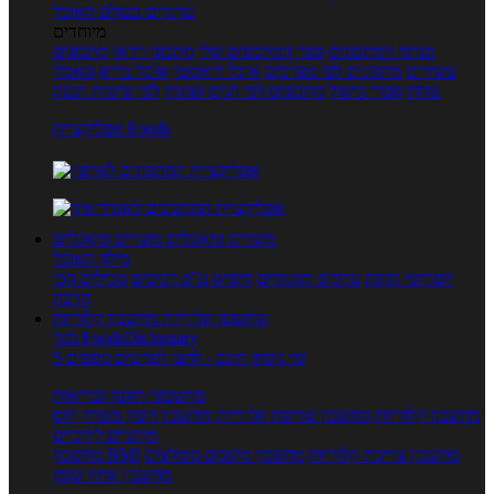
טרנדים בעולם האוכל
מיוחדים
מנתח המתכונים
ספר המתכונים שלי
מתכוני וידאו
מתכונים
עשירים
מתכונים לפי מצרכים
אוכל דיאטטי
אוכל בריא
מאכלי
עדות
ספרי בישול
מתכונים לפי חגים ועונות
לפי שיטות הכנה
אפליקציית Foods
מוצרים ומאכלים
מוצרים ומאכלים
מילון האוכל
תפריטי תזונה
ערכים תזונתיים
חיפוש ע"פ רכיבים
מכילים הכי
הרבה
מחשבון קלוריות
מחשבון קלוריות
מנוי FoodsDictionary
5 ימי ניסיון חינם - לחצו לפרטים נוספים
מחשבוני תזונה ובריאות
מחשבון קלוריות
מחשבון שריפת קלוריות
מחשבון דופק מטרה
יחס
מותניים לירכיים
מחשבון צריכת קלוריות
מחשבון מינונים מומלצים
מחשבון BMI
מחשבון אחוז שומן