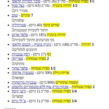
1½
כפות שטוחות
-
סה"כ
(26 גרם)
-
סוכר דמררה קלאסי
1/2
יחידה בינונית
-
סה"כ
(63 גרם)
-
בצל סגול
מגורר דק

7
שיניים
-
שום
שלמות

שורש בינוני
(40 גרם)
-
פטרוזיליה
חתוך לקוביות קטנטנות

יחידה בינונית
(185 גרם)
-
פלפל אדום
נקי מגרעינים וחתוך לקוביות

3
יחידות
-
סה"כ
(140 גרם)
-
נקניק בוטיק - קבנוס קלאסי
חתוכים לגלגלים

כף
(17 גרם)
-
רסק עגבניות
2
כפות שטוחות
-
פפריקה
מתוקה

1/2
כפית שטוחה
-
פלפל שחור
אריזת ניילון
(500 גרם)
-
שעועית אדומה
קפואה

קופסת שימורים
(800 גרם)
-
עגבניות מרוסקות
2
כפות שטוחות
-
אבקת מרק עוף ללא מונוסודיום גלוטמט
1/4
כפית שטוחה
-
סה"כ
(1 גרם)
-
זרעי קימל
קמצוץ

1/4
כפית שטוחה
-
סה"כ
(1 גרם)
-
צ`ילי גרוס