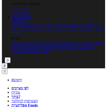
מחשבוני הריון ולידה
מחשבון הריון
מחשבון ביוץ
כתבות
כתבות
ערוצי תוכן
איך להכין
בית ומשפחה
בריאות
מחלות ובעיות
רפואה משלימה
ספורט וכושר גופני
נשים, הריון ולידה
טיפים והמלצות
חדשות אוכל
ובריאות
טורים
בריאות בצלחת
טעים ללא גלוטן
טבעונות לבריאות
לבשל כמו שף
תזונה לבטן רגועה
מרזים ללא דיאטה
מזיזים את הגוף
הרזיה
ורפואה משלימה
גורמה ביתי



חיפוש

לפי מצרכים
עוגיות
בוקר?
הצטרפות לניוזלטר
אפליקציית Foods