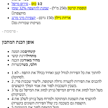
1/2
כוס
-
סירופ מייפל
קופסת קרטון
(250 מ"ל)
-
שמנת להקצפה 32% שומן
מוקצפת

אריזת ניילון
(150 גרם)
-
קצפיות מיני מרנג
נשיקות שבורות גס

- פרסומת -
אופן הכנת המתכון
קינוחים
סוג המנה
מתחיל
דרגת קושי
מהיר מאוד
זמן הכנה
חלבי, כשר
כשרות
לחתוך את כל הפירות לגודל קטן ואחיד (כולל את התפוז - לא
1
לסחוט!).
להכניס את הפירות לקערה גדולה ושקופה, וליצור שכבות פרי,
2
כשבין השכבות לפזר את אגוזי המלך הקצוצים.
מעל הכל למזוג את סירופ המייפל (ניתן למזוג את המייפל גם על
3
הנשיקות).
להקציף את השמנת המתוקה ולמרוח מעל (ניתן לשלב את
4
הקצפת גם כשכבה בין שלל הפירות השונים בקערה).
מעל הקצפת לפזר את הנשיקות.
5