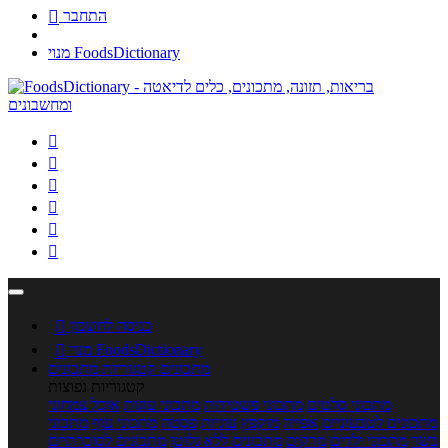
התחבר

מנוי FoodsDictionary






כניסה לחשבון

מנוי FoodsDictionary

מתכונים
קטגוריות מתכונים
קטגוריות נפוצות
מתכוני סלטים
מתכוני פשטידות
מתכוני עוגות
אוכל צמחוני
מתכונים לטבעוניים
אפייה
מוקפץ
עוגיות
פסטה
מתכוני עוף
מתכוני
בשר
מתכוני ילדים
מרקים
מתכונים ללא גלוטן
מתכונים לסוכרתיים