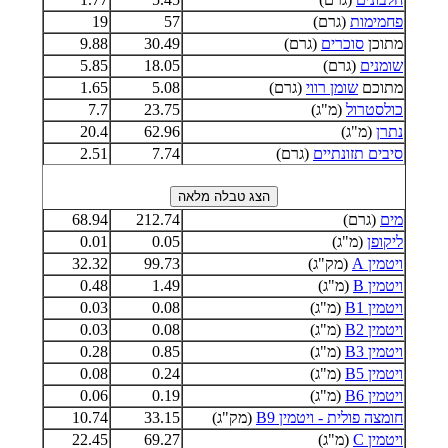
פחמימות
(גרם)
57
19
מתוכן
סוכרים
(גרם)
30.49
9.88
שומנים
(גרם)
18.05
5.85
מתוכם
שומן רווי
(גרם)
5.08
1.65
כולסטרול
(מ"ג)
23.75
7.7
נתרן
(מ"ג)
62.96
20.4
סיבים תזונתיים
(גרם)
7.74
2.51
מים
(גרם)
212.74
68.94
ליקופן
(מ"ג)
0.05
0.01
ויטמין A
(מק"ג)
99.73
32.32
ויטמין B
(מ"ג)
1.49
0.48
ויטמין B1
(מ"ג)
0.08
0.03
ויטמין B2
(מ"ג)
0.08
0.03
ויטמין B3
(מ"ג)
0.85
0.28
ויטמין B5
(מ"ג)
0.24
0.08
ויטמין B6
(מ"ג)
0.19
0.06
חומצה פולית - ויטמין B9
(מק"ג)
33.15
10.74
ויטמין C
(מ"ג)
69.27
22.45