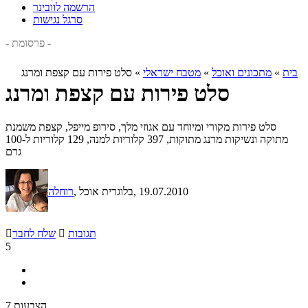
הרשמה לוובינר
סרגל נגישות
- פרסומת -
בית
»
מתכונים ואוכל
»
מטבח ישראלי
»
סלט פירות עם קצפת ומרנג
סלט פירות עם קצפת ומרנג
סלט פירות מקורי ומיוחד עם אגוזי מלך, סירופ מייפל, קצפת משמנת
מתוקה ונשיקות מרנג מתוקות, 397 קלוריות למנה, 129 קלוריות ל-100
גרם
, 19.07.2010
, בלוגרית אוכל
רוחלה
תגובות

שלח לחבר

5
7 הצבעות