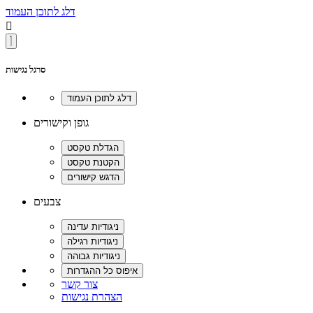
דלג לתוכן העמוד

סרגל נגישות
גופן וקישורים
צבעים
צור קשר
הצהרת נגישות