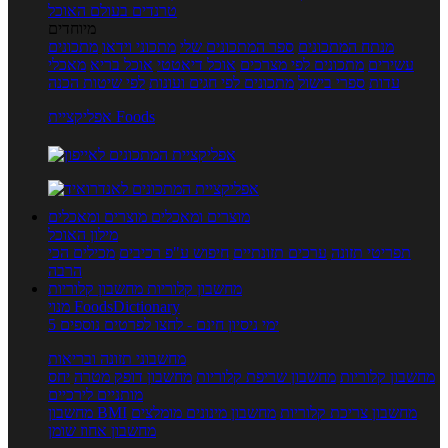
טרנדים בעולם האוכל
מיוחדים
מנתח המתכונים
ספר המתכונים שלי
מתכוני וידאו
מתכונים
עשירים
מתכונים לפי מצרכים
אוכל דיאטטי
אוכל בריא
מאכלי
עדות
ספרי בישול
מתכונים לפי חגים ועונות
לפי שיטות הכנה
אפליקציית Foods
מוצרים ומאכלים
מוצרים ומאכלים
מילון האוכל
תפריטי תזונה
ערכים תזונתיים
חיפוש ע"פ רכיבים
מכילים הכי
הרבה
מחשבון קלוריות
מחשבון קלוריות
מנוי FoodsDictionary
5 ימי ניסיון חינם - לחצו לפרטים נוספים
מחשבוני תזונה ובריאות
מחשבון קלוריות
מחשבון שריפת קלוריות
מחשבון דופק מטרה
יחס
מותניים לירכיים
מחשבון צריכת קלוריות
מחשבון מינונים מומלצים
מחשבון BMI
מחשבון אחוז שומן