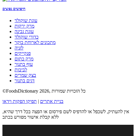
חיפושים נפוצים
עוגת שוקולד
מרק ירקות
עוגת גבינה
כדורי שוקולד
מתכונים לארוחת בוקר
לזניה
פנקייקים
מרק כתום
עוף בתנור
לביבות
בצק שמרים
דגים בתנור
©FoodsDictionary 2026, כל הזכויות שמורות
בניית אתרים
|
תפיקו הפקות וידאו
אין להעתיק, לשכפל או להדפיס לשם פירסום או הפצה בכל דרך שהיא,
ללא קבלת אישור מפורש בכתב