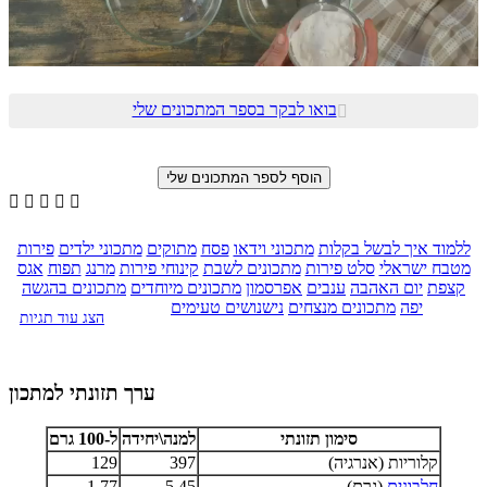
בואו לבקר בספר המתכונים שלי






ללמוד איך לבשל בקלות
מתכוני וידאו
פסח
מתוקים
מתכוני ילדים
פירות
מטבח ישראלי
סלט פירות
מתכונים לשבת
קינוחי פירות
מרנג
תפוח
אגס
קצפת
יום האהבה
ענבים
אפרסמון
מתכונים מיוחדים
מתכונים בהגשה
יפה
מתכונים מנצחים
נישנושים טעימים
הצג עוד תגיות
ערך תזונתי למתכון
סימון תזונתי
למנה\יחידה
ל-100 גרם
קלוריות (אנרגיה)
397
129
חלבונים
(גרם)
5.45
1.77