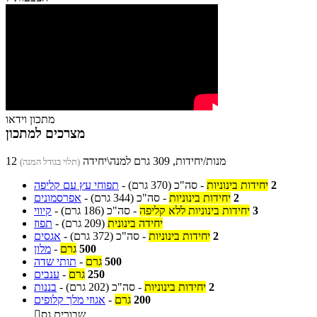
מתכון וידאו
מצרכים למתכון
12 מנות/יחידות, 309 גרם למנה\יחידה
(תלוי בגודל המנה)
2
יחידות בינוניות
-
סה"כ
(370 גרם)
-
תפוחי עץ עם קליפה
2
יחידות בינוניות
-
סה"כ
(344 גרם)
-
אפרסמונים
3
יחידות בינוניות ללא קליפה
-
סה"כ
(186 גרם)
-
קיווי
יחידה בינונית
(209 גרם)
-
תפוז
2
יחידות בינוניות
-
סה"כ
(372 גרם)
-
אגסים
500
גרם
-
מלון
500
גרם
-
תותי שדה
250
גרם
-
ענבים
2
יחידות בינוניות
-
סה"כ
(202 גרם)
-
בננות
200
גרם
-
אגוזי מלך קלופים
שבורים גס
