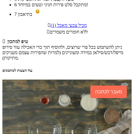
מתקבל סלט פירות חגיגי וטעים במיוחד!
6
בתיאבון
7
מכיל צבעי מאכל (1)

ללא חומרים משמרים

טיפ למתכון

ניתן להשתמש בכל פרי שרוצים, ולהוסיף תוך כדי האכילה עוד סירופ
מייפל/דבש/סילאן במידה ומעוניינים (למרות שהפירות עצמם מעניקים
מתיקות).
עוד הצעות למתכונים
מעבר לכתבה