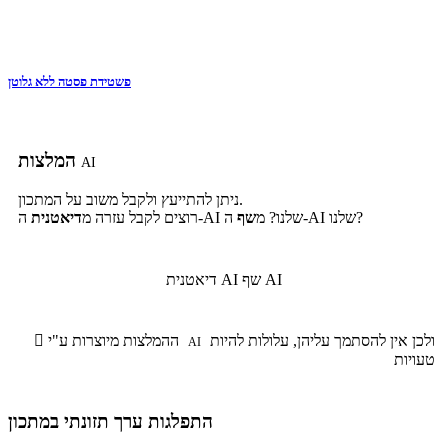
פשטידת פסטה ללא גלוטן
המלצות
AI
ניתן להתייעץ ולקבל משוב על המתכון.
ה-AI שלנו?
ה-AI שלנו? מ
שף
רוצים לקבל עזרה מ
דיאטנית
שף AI
דיאטנית AI
ולכן אין להסתמך עליהן, עלולות להיות
ההמלצות מיוצרות ע"י

AI
טעויות
התפלגות ערך תזונתי במתכון