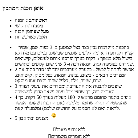
אופן הכנת המתכון
ראשונות
סוג המנה
בינוני
דרגת קושי
מעל שעה
זמן הכנה
חלבי, כשר
כשרות
בהכנות מוקדמות נכין בצד בצל שמטוגן ב- 3 כפות שמן, שמיר
1
קצוץ דק, תפוחי אדמה קלופים שלמים שבישלנו במים עם מלח לא
בישול מלא במשך 5 דקות בערך ופרסנו אותם לעיגולים, קישואים
שגירדנו בפומפיה גסה, חמאה רכה ו- 3 שיני שום קלופים וכתושים.
אפשר להתחיל לבשל - בקערה מערבבים יחד לפי סדר כתוב את
2
המצרכים הבאים - ביצים, גבינה, חמאה, בצל מטוגן, קישואים,
שום, שמיר, מלח, פלפל שחור וקצת אגוז מוסקט.
שופכים לתבנית את התערובת ומסדרים את עיגולי תפוחי
3
האדמה יפה, כך שחצי מכל עיגול נשאר מחוץ לפשטידה.
אופים בתנור שחומם מראש ל- 180 מעלות בערך 50 דקות, כך
4
שהפשטידה תהיה שחומה מלמטה (אם התבנית שקופה אפשר
לראות ואם לא תסמכו על החושים שלכם) ומלמעלה קצת.
מצננים ובתיאבון
5
ללא צבעי מאכל

ללא חומרים משמרים
