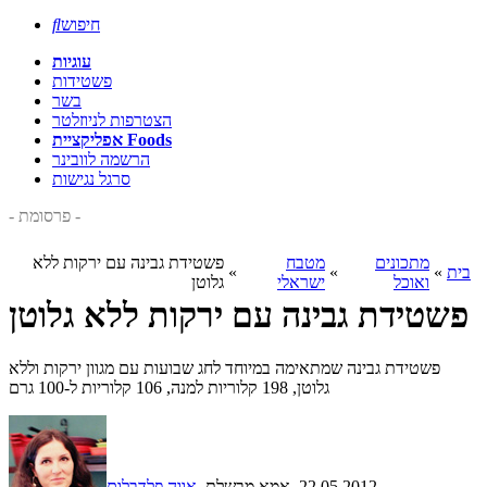
חיפוש

עוגיות
פשטידות
בשר
הצטרפות לניוזלטר
אפליקציית Foods
הרשמה לוובינר
סרגל נגישות
- פרסומת -
מתכונים
מטבח
פשטידת גבינה עם ירקות ללא
בית
»
»
»
ואוכל
ישראלי
גלוטן
פשטידת גבינה עם ירקות ללא גלוטן
פשטידת גבינה שמתאימה במיוחד לחג שבועות עם מגוון ירקות וללא
גלוטן, 198 קלוריות למנה, 106 קלוריות ל-100 גרם
, 22.05.2012
, אמא מבשלת
אווה פלדבלום