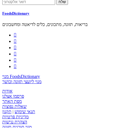
FoodsDictionary
בריאות, תזונה, מתכונים, כלים לדיאטה ומחשבונים






מנוי FoodsDictionary
מנוי ליועצי תזונה וכושר
אודות
פרסמו אצלנו
מפת האתר
שאלות נפוצות
תנאי שימוש
|
תקנון
מדיניות פרטיות
הצהרת נגישות
מנוי תוכנית תזונה