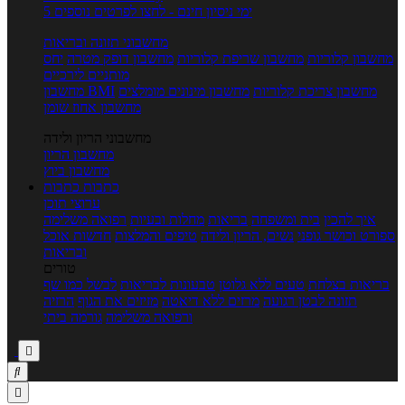
5 ימי ניסיון חינם - לחצו לפרטים נוספים
מחשבוני תזונה ובריאות
מחשבון קלוריות
מחשבון שריפת קלוריות
מחשבון דופק מטרה
יחס
מותניים לירכיים
מחשבון צריכת קלוריות
מחשבון מינונים מומלצים
מחשבון BMI
מחשבון אחוז שומן
מחשבוני הריון ולידה
מחשבון הריון
מחשבון ביוץ
כתבות
כתבות
ערוצי תוכן
איך להכין
בית ומשפחה
בריאות
מחלות ובעיות
רפואה משלימה
ספורט וכושר גופני
נשים, הריון ולידה
טיפים והמלצות
חדשות אוכל
ובריאות
טורים
בריאות בצלחת
טעים ללא גלוטן
טבעונות לבריאות
לבשל כמו שף
תזונה לבטן רגועה
מרזים ללא דיאטה
מזיזים את הגוף
הרזיה
ורפואה משלימה
גורמה ביתי


