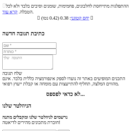
התפלגות ערך תזונתי במתכון

ההתפלגות מתייחסת לחלבונים, פחמימות, שומנים וסיבים בלבד ולא לכל
סיבים
.
הטבלה.
קרא עוד
פחמימות
חלבונים
שומנים
תזונתיים

: 0.38 (0.42 נטו)
יחס קטוגני

5.8%
26.1%
16.6%
51.5%
כתיבת תגובה חדשה
שלח תגובה
התכנים המופיעים באתר זה נועדו לספק אינפורמציה כללית בלבד. אינם
מהווים המלצה, תחליף להתייעצות עם מומחה או קבלת ייעוץ רפואי.
לא כדאי לפספס...
הניוזלטר שלנו
נרשמים לניוזלטר שלנו ומקבלים מתנה
חוברת מתכונים מהירים לדיאטה!