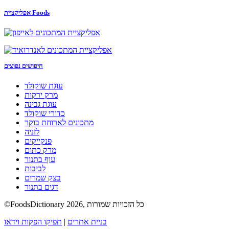
אפליקציית Foods
חיפושים נפוצים
עוגת שוקולד
מרק ירקות
עוגת גבינה
כדורי שוקולד
מתכונים לארוחת בוקר
לזניה
פנקייקים
מרק כתום
עוף בתנור
לביבות
בצק שמרים
דגים בתנור
©FoodsDictionary 2026, כל הזכויות שמורות
בניית אתרים
|
תפיקו הפקות וידאו