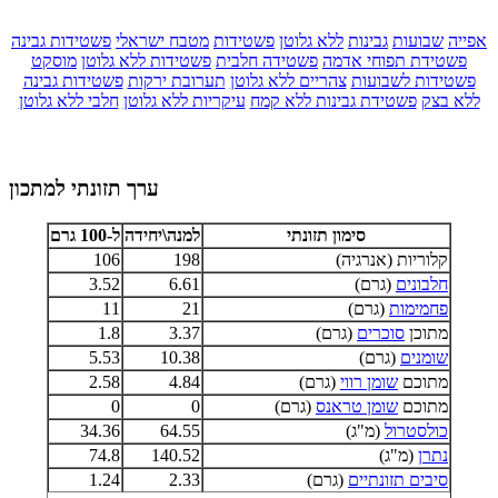
אפייה
שבועות
גבינות
ללא גלוטן
פשטידות
מטבח ישראלי
פשטידות גבינה
פשטידת תפוחי אדמה
פשטידה חלבית
פשטידות ללא גלוטן
מוסקט
פשטידות לשבועות
צהריים ללא גלוטן
תערובת ירקות
פשטידות גבינה
ללא בצק
פשטידת גבינות ללא קמח
עיקריות ללא גלוטן
חלבי ללא גלוטן
ערך תזונתי למתכון
סימון תזונתי
למנה\יחידה
ל-100 גרם
קלוריות (אנרגיה)
198
106
חלבונים
(גרם)
6.61
3.52
פחמימות
(גרם)
21
11
מתוכן
סוכרים
(גרם)
3.37
1.8
שומנים
(גרם)
10.38
5.53
מתוכם
שומן רווי
(גרם)
4.84
2.58
מתוכם
שומן טראנס
(גרם)
0
0
כולסטרול
(מ"ג)
64.55
34.36
נתרן
(מ"ג)
140.52
74.8
סיבים תזונתיים
(גרם)
2.33
1.24