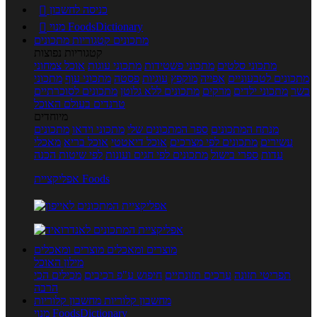
כניסה לחשבון

מנוי FoodsDictionary

מתכונים
קטגוריות מתכונים
קטגוריות נפוצות
מתכוני סלטים
מתכוני פשטידות
מתכוני עוגות
אוכל צמחוני
מתכונים לטבעוניים
אפייה
מוקפץ
עוגיות
פסטה
מתכוני עוף
מתכוני
בשר
מתכוני ילדים
מרקים
מתכונים ללא גלוטן
מתכונים לסוכרתיים
טרנדים בעולם האוכל
מיוחדים
מנתח המתכונים
ספר המתכונים שלי
מתכוני וידאו
מתכונים
עשירים
מתכונים לפי מצרכים
אוכל דיאטטי
אוכל בריא
מאכלי
עדות
ספרי בישול
מתכונים לפי חגים ועונות
לפי שיטות הכנה
אפליקציית Foods
מוצרים ומאכלים
מוצרים ומאכלים
מילון האוכל
תפריטי תזונה
ערכים תזונתיים
חיפוש ע"פ רכיבים
מכילים הכי
הרבה
מחשבון קלוריות
מחשבון קלוריות
מנוי FoodsDictionary