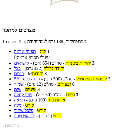
מצרכים למתכון
15 מנות/יחידות, 188 גרם למנה\יחידה
(כ- 15 מנות)
1
ק"ג
-
תפוחי אדמה
עיגולי תפוחי אדמה

3
יחידות בינוניות
-
סה"כ
(654 גרם)
-
קישואים
יחידה גדולה
(322 גרם)
-
בצל
3
יחידות
M
-
ביצים
2
קופסאות פלסטיק
-
סה"כ
(500 גרם)
-
גבינה לבנה 5%
6
גבעולים
-
סה"כ
(12 גרם)
-
שמיר
3
שיניים
-
שום
3
כפות
-
סה"כ
(30 מ"ל)
-
שמן קנולה
אריזת נייר
(100 גרם)
-
חמאה
קורט
-
מלח
קורט
-
פלפל שחור
קורט
(2 גרם)
-
מוסקט טחון
- פרסומת -