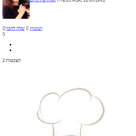
תגובות

שלח לחבר

5
2 הצבעות