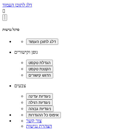
דלג לתוכן העמוד

סרגל נגישות
גופן וקישורים
צבעים
צור קשר
הצהרת נגישות