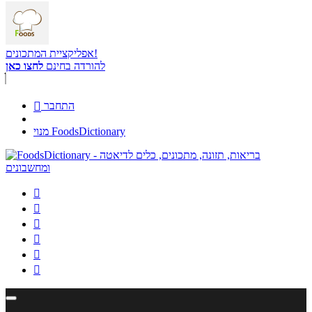
אפליקציית המתכונים!
להורדה בחינם
לחצו כאן
התחבר

מנוי FoodsDictionary





