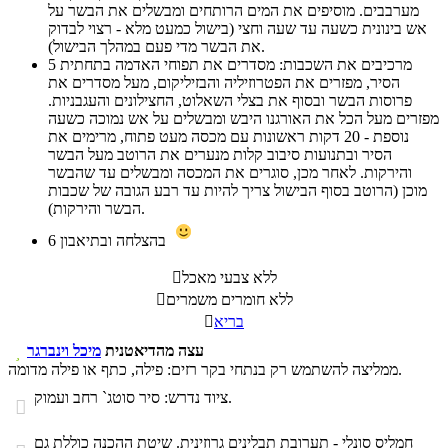
מערבבים. מוסיפים את המים הרותחים ומבשלים את הבשר על
אש בינונית כשעה עד שעה וחצי (בישול כמעט מלא - רצוי לבדוק
את הבשר מדי פעם במהלך הבישול).
מרכיבים את השכבות: מסדרים את תפוחי האדמה בתחתית
5
הסיר, מפזרים את הפטרוזיליה והבזיליקום, מעל מסדרים את
פרוסות הבשר ובסוף את בצלי השאלוט, החצילונים והעגבניות.
מפזרים מעל הכל את האורגנו היבש ומבשלים על אש נמוכה כשעה
נוספת - 20 דקות ראשונות עם מכסה מעט פתוח, מרימים את
הסיר ובתנועות סיבוב קלות מנערים את הרוטב מעל הבשר
והירקות. לאחר מכן, סוגרים את המכסה ומבשלים עד שהבשר
מוכן (הרוטב בסוף הבישול צריך להיות עד רבע הגובה של שכבות
הבשר והירקות).
בהצלחה ובתיאבון
6
ללא צבעי מאכל

ללא חומרים משמרים

בריא

עצה מהדיאטנית
מיכל וינברגר

ממליצה להשתמש רק בנתחי בקר רזים: פילה, כתף או פילה מדומה.
ציוד נדרש: סיר סוטג` רחב ועמוק.

חמליס סונלי - תערובת תבלינים גרוזינית. שיטת ההכנה כוללת גם