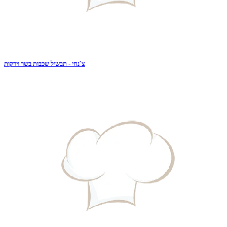
צ`נחי - תבשיל שכבות בשר וירקות