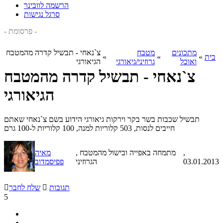
הרשמה לוובינר
סרגל נגישות
- פרסומת -
מתכונים
מטבח
צ`נאחי - תבשיל קדרה מהמטבח
בית
»
»
»
ואוכל
גרוזיני/גיאורגי
הגיאורגי
צ`נאחי - תבשיל קדרה מהמטבח
הגיאורגי
תבשיל שכבות בשר בקר וירקות גיאורגי הידוע בשם צ`נאחי שאתם
חייבים לנסות, 503 קלוריות למנה, 100 קלוריות ל-100 גרם
,
, מתמחה באפייה ובישול מהמטבח
מאיה
03.01.2013
הגרוזיני
פפיסמדוב
תגובות

שלח לחבר

5