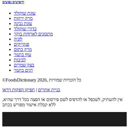
חיפושים נפוצים
עוגת שוקולד
מרק ירקות
עוגת גבינה
כדורי שוקולד
מתכונים לארוחת בוקר
לזניה
פנקייקים
מרק כתום
עוף בתנור
לביבות
בצק שמרים
דגים בתנור
©FoodsDictionary 2026, כל הזכויות שמורות
בניית אתרים
|
תפיקו הפקות וידאו
אין להעתיק, לשכפל או להדפיס לשם פירסום או הפצה בכל דרך שהיא,
ללא קבלת אישור מפורש בכתב