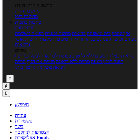
מחשבוני הריון ולידה
מחשבון הריון
מחשבון ביוץ
כתבות
כתבות
ערוצי תוכן
איך להכין
בית ומשפחה
בריאות
מחלות ובעיות
רפואה משלימה
ספורט וכושר גופני
נשים, הריון ולידה
טיפים והמלצות
חדשות אוכל
ובריאות
טורים
בריאות בצלחת
טעים ללא גלוטן
טבעונות לבריאות
לבשל כמו שף
תזונה לבטן רגועה
מרזים ללא דיאטה
מזיזים את הגוף
הרזיה
ורפואה משלימה
גורמה ביתי



חיפוש

עוגיות
פשטידות
בשר
הצטרפות לניוזלטר
אפליקציית Foods