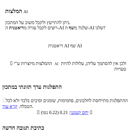
המלצות
AI
ניתן להתייעץ ולקבל משוב על המתכון.
ה-AI שלנו?
ה-AI שלנו? מ
שף
רוצים לקבל עזרה מ
דיאטנית
שף AI
דיאטנית AI
ולכן אין להסתמך עליהן, עלולות להיות
ההמלצות מיוצרות ע"י

AI
טעויות
התפלגות ערך תזונתי במתכון
התפלגות ערך תזונתי במתכון

ההתפלגות מתייחסת לחלבונים, פחמימות, שומנים וסיבים בלבד ולא לכל
סיבים
.
הטבלה.
קרא עוד
פחמימות
חלבונים
שומנים
תזונתיים

: 0.21 (0.22 נטו)
יחס קטוגני

4.7%
16.4%
44.3%
34.6%
כתיבת תגובה חדשה