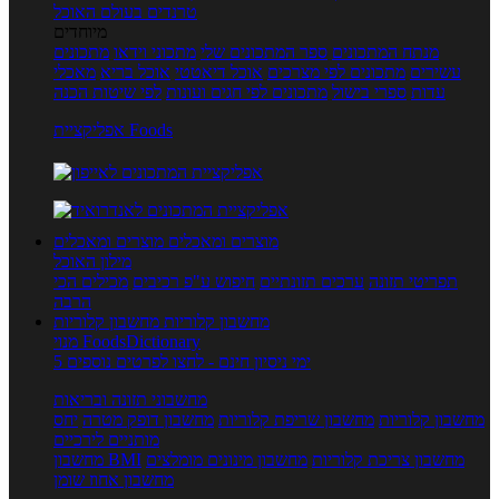
טרנדים בעולם האוכל
מיוחדים
מנתח המתכונים
ספר המתכונים שלי
מתכוני וידאו
מתכונים
עשירים
מתכונים לפי מצרכים
אוכל דיאטטי
אוכל בריא
מאכלי
עדות
ספרי בישול
מתכונים לפי חגים ועונות
לפי שיטות הכנה
אפליקציית Foods
מוצרים ומאכלים
מוצרים ומאכלים
מילון האוכל
תפריטי תזונה
ערכים תזונתיים
חיפוש ע"פ רכיבים
מכילים הכי
הרבה
מחשבון קלוריות
מחשבון קלוריות
מנוי FoodsDictionary
5 ימי ניסיון חינם - לחצו לפרטים נוספים
מחשבוני תזונה ובריאות
מחשבון קלוריות
מחשבון שריפת קלוריות
מחשבון דופק מטרה
יחס
מותניים לירכיים
מחשבון צריכת קלוריות
מחשבון מינונים מומלצים
מחשבון BMI
מחשבון אחוז שומן