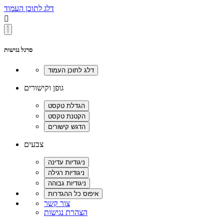
דלג לתוכן העמוד

סרגל נגישות
גופן וקישורים
צבעים
צור קשר
הצהרת נגישות