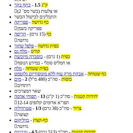
ק"ג
1.5
-
כתף בקר
או צלעות (בשר מס` 2)

התבלינים לבישול הבשר
כף גדושה
-
פפריקה
פפריקה בשמן

כף
(15 גרם)
-
חריסה
גדושה

כפית גדושה
-
פלפל שחור
קורט
-
מלח גס
כפית
(1 גרם)
-
כוסברה מיובשת
או חמליס סונלי - במידע הנוסף

כפית שטוחה
-
מלח
כף שטוחה
-
אבקת מרק עוף ללא מונוסודיום גלוטמט
כוסות
-
סה"כ
(480 מ"ל)
2
-
מים
רותחים

שאר המצרכים
יחידות קטנות
-
סה"כ
(1 ק"ג)
13
-
תפוחי אדמה
12-14 תפו"א אדומים קלופים

צרור
-
סה"כ
(38 גרם)
1/3
-
פטרוזיליה
קצוצה

כף-קצוץ
-
בזיליקום
גדושה

יחידות קטנות
-
סה"כ
(513 גרם)
4.5
-
עגבניות