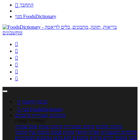
התחבר

מנוי FoodsDictionary






כניסה לחשבון

מנוי FoodsDictionary

מתכונים
קטגוריות מתכונים
קטגוריות נפוצות
מתכוני סלטים
מתכוני פשטידות
מתכוני עוגות
אוכל צמחוני
מתכונים לטבעוניים
אפייה
מוקפץ
עוגיות
פסטה
מתכוני עוף
מתכוני
בשר
מתכוני ילדים
מרקים
מתכונים ללא גלוטן
מתכונים לסוכרתיים