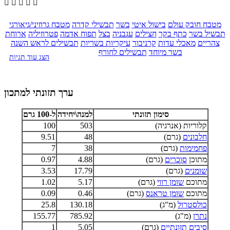





מטבח חובק עולם
בישול איטי
בשר
תבשילי קדרה
מטבח גרוזיני/גיאורגי
תבשיל בשר
כתף בקר
חצילים
עגבניה
בצל
תפוח אדמה
פטרוזיליה
ארוחת
צהריים
מאכלי עדות
קרניבור
עיקריות בשריות
תבשילים לראש השנה
בשר מיוחד
תבשילים לחורף
הצג עוד תגיות
ערך תזונתי למתכון
סימון תזונתי
למנה\יחידה
ל-100 גרם
קלוריות (אנרגיה)
503
100
חלבונים
(גרם)
48
9.51
פחמימות
(גרם)
38
7
מתוכן
סוכרים
(גרם)
4.88
0.97
שומנים
(גרם)
17.79
3.53
מתוכם
שומן רווי
(גרם)
5.17
1.02
מתוכם
שומן טראנס
(גרם)
0.46
0.09
כולסטרול
(מ"ג)
130.18
25.8
נתרן
(מ"ג)
785.92
155.77
סיבים תזונתיים
(גרם)
5.05
1