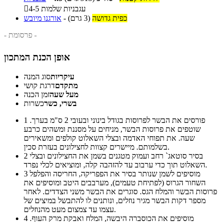
4-5 עגבניות שלמות

כפית גדושה
(3 גרם)
-
אורגנו מיובש
- פרסומת -
אופן הכנת המתכון
עיקריות
סוג המנה
מתקדם
דרגת קושי
מעל שעה
זמן הכנה
בשרי, כשר
כשרות
פורסים את הבשר לפרוסות בגודל בינוני ובעובי 2 ס"מ בערך.
1
שוטפים את פרוסות הבשר, מניחים על מסננת ומשהים כרבע
שעה. את תפוחי האדמה ובצלי השאלוט קולפים ומשאירים
בשלמותם. מיישרים קצוות לחצילונים בעזרת סכין.
בסיר סוטאג` רחב ועמוק מטגנים בשמן את החצילונים ובצלי
2
השאלוט תוך כדי ערבוב עד להזהבה קלה, ומוציאים לכלי נפרד.
מוסיפים לשמן שנותר בסיר את הפפריקה, החריסה והפלפל
3
השחור הגרוס (לפתיחת טעמים), מערבבים היטב ומוסיפים את
פרוסות הבשר והמלח הגס. סוגרים את הבשר משני הצדדים. לאחר
מספר דקות הבשר מגיר נוזלים, ונותנים לו להתבשל במיצים של
עצמו עד צמצום מעט מהנוזלים.
מוסיפים את הכוסברה היבשה, המלח ואבקת מרק העוף.
4