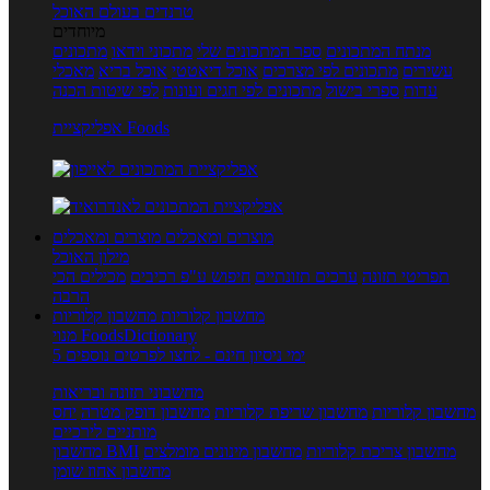
טרנדים בעולם האוכל
מיוחדים
מנתח המתכונים
ספר המתכונים שלי
מתכוני וידאו
מתכונים
עשירים
מתכונים לפי מצרכים
אוכל דיאטטי
אוכל בריא
מאכלי
עדות
ספרי בישול
מתכונים לפי חגים ועונות
לפי שיטות הכנה
אפליקציית Foods
מוצרים ומאכלים
מוצרים ומאכלים
מילון האוכל
תפריטי תזונה
ערכים תזונתיים
חיפוש ע"פ רכיבים
מכילים הכי
הרבה
מחשבון קלוריות
מחשבון קלוריות
מנוי FoodsDictionary
5 ימי ניסיון חינם - לחצו לפרטים נוספים
מחשבוני תזונה ובריאות
מחשבון קלוריות
מחשבון שריפת קלוריות
מחשבון דופק מטרה
יחס
מותניים לירכיים
מחשבון צריכת קלוריות
מחשבון מינונים מומלצים
מחשבון BMI
מחשבון אחוז שומן