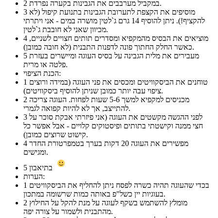
במקביל מערבבים את הגבינות בקערה נפרדת.
2
מוסיפים את הקצפת לתערובת הגבינות בתנועת קיפול (לא
3
להקציף!). ניתן להוסיף 14 גרם ג`לטין מושרה במים - אני ויתרתי
מכיוון שאני לא חובבת ג`לטין.
מוציאים את הבסיס מהמקפיא ומסדרים תותים חצויים לשניים,
4
כאשר החלק החתוך פונה לדפנות התבנית (לא חובה כמובן).
מעבירים את מלית הגבינה על בסיס העוגה ומיישרים בעזרת
5
פלטה או מרית.
הכנת הציפוי:
טוחנים את הביסקוויטים ומכסים את פני העוגה (במידה ורוצים
1
ציפוי עבה יותר כמובן שניתן להוסיף ביסקוויטים).
מכניסים למקפיא למשך 5-6 שעות לפחות. העוגה צריכה
2
להתייצב, אך לא להיות קפואה לגמרי.
לפני ההגשה מקשטים את העוגה (אני פיזרתי אבקת סוכר על
3
חצי ממנה וקישטתי בתותים ופיסטוקים קלויים - אבל אפשר כל
קישוט שרוצים כמובן).
מפשירים את העוגה 20 דקות בערך בטמפרטורת החדר
4
ומגישים.
בתיאבון
5
הערות:
בכדי שהעוגה תהיה כשרה לפסח ניתן להחליף את הביסקוויטים
1
בעוגיות יין כשל"פ באותה כמות שרשומה במתכון.
מומלץ להשתמש בשקף לעוגה על מנת להקל על החילוץ
2
מהתבנית ולשמור על צורה יפה.