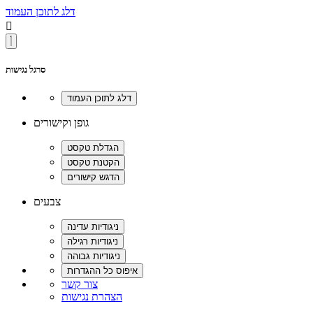
דלג לתוכן העמוד

סרגל נגישות
גופן וקישורים
צבעים
צור קשר
הצהרת נגישות