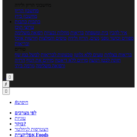
מחשבוני הריון ולידה
מחשבון הריון
מחשבון ביוץ
כתבות
כתבות
ערוצי תוכן
איך להכין
בית ומשפחה
בריאות
מחלות ובעיות
רפואה משלימה
ספורט וכושר גופני
נשים, הריון ולידה
טיפים והמלצות
חדשות אוכל
ובריאות
טורים
בריאות בצלחת
טעים ללא גלוטן
טבעונות לבריאות
לבשל כמו שף
תזונה לבטן רגועה
מרזים ללא דיאטה
מזיזים את הגוף
הרזיה
ורפואה משלימה
גורמה ביתי



חיפוש

לפי מצרכים
עוגיות
בוקר?
הצטרפות לניוזלטר
אפליקציית Foods