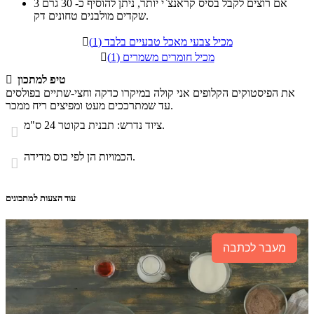
אם רוצים לקבל בסיס קראנצ`י יותר, ניתן להוסיף כ- 30 גרם
3
שקדים מולבנים טחונים דק.
מכיל צבעי מאכל טבעיים בלבד (1)

מכיל חומרים משמרים (1)

טיפ למתכון

את הפיסטוקים הקלופים אני קולה במיקרו כדקה וחצי-שתיים בפולסים
עד שמתרככים מעט ומפיצים ריח ממכר.
ציוד נדרש: תבנית בקוטר 24 ס"מ.

הכמויות הן לפי כוס מדידה.

עוד הצעות למתכונים
מעבר לכתבה