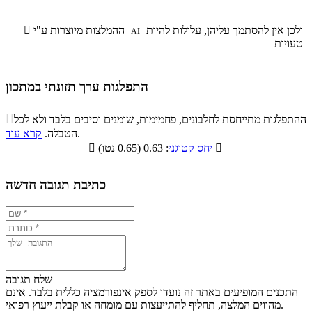
ולכן אין להסתמך עליהן, עלולות להיות
ההמלצות מיוצרות ע"י

AI
טעויות
התפלגות ערך תזונתי במתכון
התפלגות ערך תזונתי במתכון

ההתפלגות מתייחסת לחלבונים, פחמימות, שומנים וסיבים בלבד ולא לכל
סיבים
.
הטבלה.
קרא עוד
פחמימות
חלבונים
שומנים
תזונתיים

: 0.63 (0.65 נטו)
יחס קטוגני

1.6%
38%
8.9%
51.5%
כתיבת תגובה חדשה
שלח תגובה
התכנים המופיעים באתר זה נועדו לספק אינפורמציה כללית בלבד. אינם
מהווים המלצה, תחליף להתייעצות עם מומחה או קבלת ייעוץ רפואי.