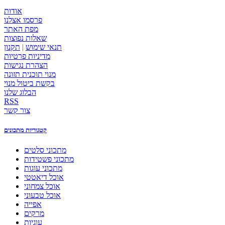
אודות
פרסמו אצלנו
מפת האתר
שאלות נפוצות
תנאי שימוש
|
תקנון
מדיניות פרטיות
הצהרת נגישות
מנוי תוכנית תזונה
בקשת ביטול מנוי
הבלוג שלנו
RSS
צור קשר
קטגוריות מתכונים
מתכוני סלטים
מתכוני פשטידות
מתכוני עוגות
אוכל דיאטטי
אוכל צמחוני
אוכל טבעוני
אפייה
מרקים
עוגיות