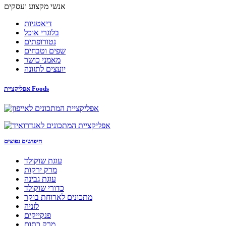
אנשי מקצוע ועסקים
דיאטניות
בלוגרי אוכל
נטורופתים
שפים וטבחים
מאמני כושר
יועצים לתזונה
אפליקציית Foods
חיפושים נפוצים
עוגת שוקולד
מרק ירקות
עוגת גבינה
כדורי שוקולד
מתכונים לארוחת בוקר
לזניה
פנקייקים
מרק כתום