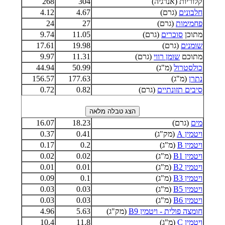
קלוריות (אנרגיה)
304
268
חלבונים
(גרם)
4.67
4.12
פחמימות
(גרם)
27
24
מתוכן
סוכרים
(גרם)
11.05
9.74
שומנים
(גרם)
19.98
17.61
מתוכם
שומן רווי
(גרם)
11.31
9.97
כולסטרול
(מ"ג)
50.99
44.94
נתרן
(מ"ג)
177.63
156.57
סיבים תזונתיים
(גרם)
0.82
0.72
מים
(גרם)
18.23
16.07
ויטמין A
(מק"ג)
0.41
0.37
ויטמין B
(מ"ג)
0.2
0.17
ויטמין B1
(מ"ג)
0.02
0.02
ויטמין B2
(מ"ג)
0.01
0.01
ויטמין B3
(מ"ג)
0.1
0.09
ויטמין B5
(מ"ג)
0.03
0.03
ויטמין B6
(מ"ג)
0.03
0.03
חומצה פולית - ויטמין B9
(מק"ג)
5.63
4.96
ויטמין C
(מ"ג)
11.8
10.4