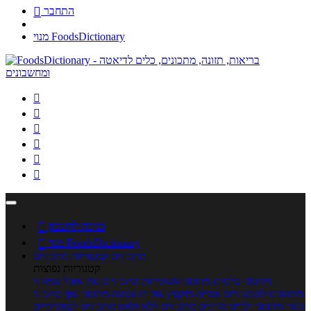
התחבר

מנוי FoodsDictionary






כניסה לחשבון

מנוי FoodsDictionary

מתכונים
קטגוריות מתכונים
קטגוריות נפוצות
מתכוני סלטים
מתכוני פשטידות
מתכוני עוגות
אוכל צמחוני
מתכונים לטבעוניים
אפייה
מוקפץ
עוגיות
פסטה
מתכוני עוף
מתכוני
בשר
מתכוני ילדים
מרקים
מתכונים ללא גלוטן
מתכונים לסוכרתיים