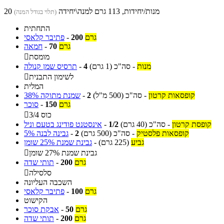
20 מנות/יחידות, 113 גרם למנה\יחידה
(תלוי בגודל המנה)
התחתית
גרם
200
-
פתיבר קלאסי
גרם
70
-
חמאה
מומסת

מנות
-
סה"כ
(1 גרם)
4
-
תרסיס שמן קנולה
לשימון התבנית

המלית
קופסאות קרטון
-
סה"כ
(500 מ"ל)
2
-
שמנת מתוקה 38%
גרם
150
-
סוכר
3/4 כוס

קופסת קרטון
-
סה"כ
(40 גרם)
1/2
-
אינסטנט פודינג בטעם וניל
קופסאות פלסטיק
-
סה"כ
(500 גרם)
2
-
גבינה לבנה 5%
גביע
(225 גרם)
-
גבינת שמנת 25% שומן
גבינת שמנת 27% שומן

גרם
200
-
תותי שדה
סלסילה

השכבה העליונה
גרם
100
-
פתיבר קלאסי
הקישוט
גרם
50
-
אבקת סוכר
גרם
200
-
תותי שדה