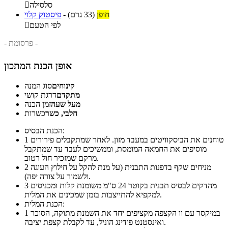
סלסילה

חופן
(33 גרם)
-
פיסטוק קלוי
לפי הטעם

- פרסומת -
אופן הכנת המתכון
קינוחים
סוג המנה
מתקדם
דרגת קושי
מעל שעה
זמן הכנה
חלבי, כשר
כשרות
הכנת הבסיס:
טוחנים את הביסקוויטים במעבד מזון. לאחר שמתקבלים פירורים
1
מוסיפים את החמאה המומסת, וממשיכים לעבד עד שמתקבל
מרקם שמזכיר חול רטוב.
מניחים שקף בדפנות התבנית (על מנת להקל על חילוץ העוגה
2
ולשמור על צורה יפה).
מהדקים לבסיס תבנית בקוטר 24 ס"מ משומנת קלות ומכניסים
3
למקפיא להתייצבות בזמן שמכינים את המלית.
הכנת המלית:
במיקסר עם וו הקצפה מקציפים יחד את השמנת מתוקה, הסוכר
1
ואינסטנט פודינג הוניל, עד לקבלת קצפת יציבה.