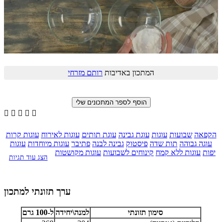
המתכון באדיבות
רותם מזרחי





הקפאה
שבועות
עוגות
עוגת גבינה
עוגת תותים
עוגות לאירוח
עוגות קרות
עוגה גבוהה
תות שדה
פיסטוק
גבינה לבנה
פתיבר
עוגות מיוחדות
עוגות
יפות
עוגות ללא קמח
קינוחים לשבועות
עוגות מקושטות
הצג עוד תגיות
ערך תזונתי למתכון
סימון תזונתי
למנה\יחידה
ל-100 גרם