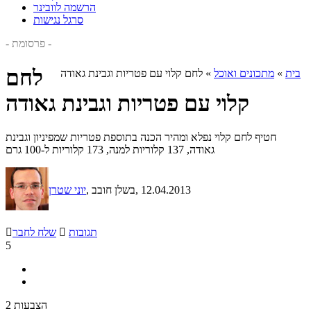
הרשמה לוובינר
סרגל נגישות
- פרסומת -
לחם
בית
»
מתכונים ואוכל
»
לחם קלוי עם פטריות וגבינת גאודה
קלוי עם פטריות וגבינת גאודה
חטיף לחם קלוי נפלא ומהיר הכנה בתוספת פטריות שמפיניון וגבינת
גאודה, 137 קלוריות למנה, 173 קלוריות ל-100 גרם
, 12.04.2013
, בשלן חובב
יוני שטרן
תגובות

שלח לחבר

5
2 הצבעות