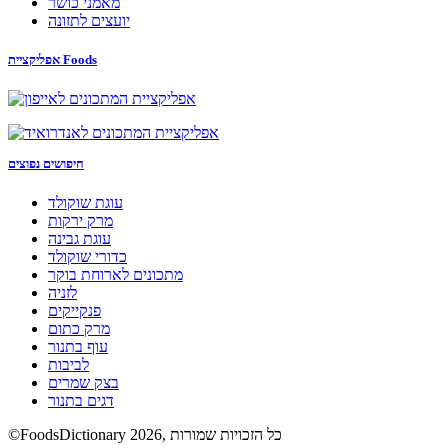
מאמני כושר
יועצים לתזונה
אפליקציית Foods
חיפושים נפוצים
עוגת שוקולד
מרק ירקות
עוגת גבינה
כדורי שוקולד
מתכונים לארוחת בוקר
לזניה
פנקייקים
מרק כתום
עוף בתנור
לביבות
בצק שמרים
דגים בתנור
©FoodsDictionary 2026, כל הזכויות שמורות