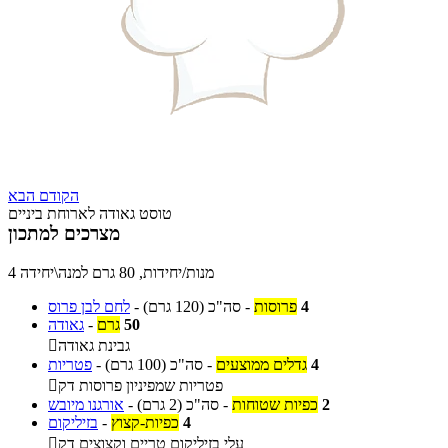
הקודם
הבא
טוסט גאודה לארוחת ביניים
מצרכים למתכון
4 מנות/יחידות, 80 גרם למנה\יחידה
4
פרוסות
-
סה"כ
(120 גרם)
-
לחם לבן פרוס
50
גרם
-
גאודה
גבינת גאודה

4
גדלים ממוצעים
-
סה"כ
(100 גרם)
-
פטריות
פטריות שמפיניון פרוסות דק

2
כפיות שטוחות
-
סה"כ
(2 גרם)
-
אורגנו מיובש
4
כפיות-קצוץ
-
בזיליקום
עלי בזיליקום טריים וקצוצים דק
