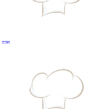
קסדייה