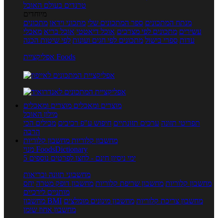
טרנדים בעולם האוכל
מיוחדים
מנתח המתכונים
ספר המתכונים שלי
מתכוני וידאו
מתכונים
עשירים
מתכונים לפי מצרכים
אוכל דיאטטי
אוכל בריא
מאכלי
עדות
ספרי בישול
מתכונים לפי חגים ועונות
לפי שיטות הכנה
אפליקציית Foods
מוצרים ומאכלים
מוצרים ומאכלים
מילון האוכל
תפריטי תזונה
ערכים תזונתיים
חיפוש ע"פ רכיבים
מכילים הכי
הרבה
מחשבון קלוריות
מחשבון קלוריות
מנוי FoodsDictionary
5 ימי ניסיון חינם - לחצו לפרטים נוספים
מחשבוני תזונה ובריאות
מחשבון קלוריות
מחשבון שריפת קלוריות
מחשבון דופק מטרה
יחס
מותניים לירכיים
מחשבון צריכת קלוריות
מחשבון מינונים מומלצים
מחשבון BMI
מחשבון אחוז שומן