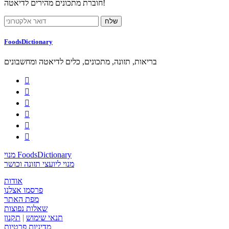
חוברת מתכונים מהירים לדיאטה!
FoodsDictionary
בריאות, תזונה, מתכונים, כלים לדיאטה ומחשבונים






מנוי FoodsDictionary
מנוי ליועצי תזונה וכושר
אודות
פרסמו אצלנו
מפת האתר
שאלות נפוצות
תנאי שימוש
|
תקנון
מדיניות פרטיות