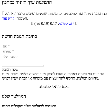
התפלגות ערך תזונתי במתכון
התפלגות ערך תזונתי במתכון

ההתפלגות מתייחסת לחלבונים, פחמימות, שומנים וסיבים בלבד ולא לכל
סיבים
.
הטבלה.
קרא עוד
פחמימות
חלבונים
שומנים
תזונתיים

: 0.17 (0.19 נטו)
יחס קטוגני

5.6%
14%
21.2%
59.2%
כתיבת תגובה חדשה
שלח תגובה
התכנים המופיעים באתר זה נועדו לספק אינפורמציה כללית בלבד. אינם
מהווים המלצה, תחליף להתייעצות עם מומחה או קבלת ייעוץ רפואי.
לא כדאי לפספס...
הניוזלטר שלנו
נרשמים לניוזלטר שלנו ומקבלים מתנה