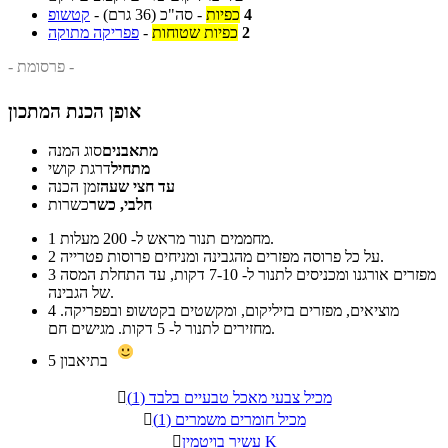
4
כפיות
-
סה"כ
(36 גרם)
-
קטשופ
2
כפיות שטוחות
-
פפריקה מתוקה
- פרסומת -
אופן הכנת המתכון
מתאבנים
סוג המנה
מתחיל
דרגת קושי
עד חצי שעה
זמן הכנה
חלבי, כשר
כשרות
מחממים תנור מראש ל- 200 מעלות.
1
על כל פרוסה מפזרים מהגבינה ומניחים פרוסות פטרייה.
2
מפזרים אורגנו ומכניסים לתנור ל- 7-10 דקות, עד התחלת המסה
3
של הגבינה.
מוציאים, מפזרים בזיליקום, ומקשטים בקטשופ ובפפריקה.
4
מחזירים לתנור ל- 5 דקות. מגישים חם.
בתיאבון
5
מכיל צבעי מאכל טבעיים בלבד (1)

מכיל חומרים משמרים (1)

עשיר בויטמין K
