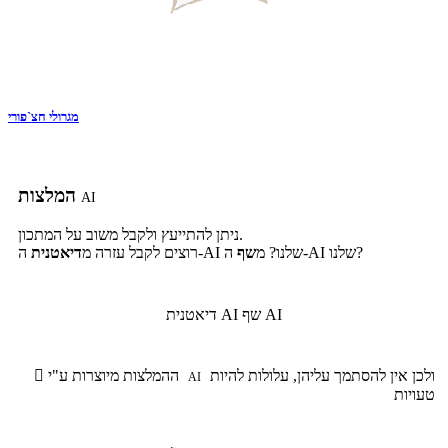
מגרולי חצ`פורי
המלצות
AI
ניתן להתייעץ ולקבל משוב על המתכון.
ה-AI שלנו?
ה-AI שלנו? מ
שף
רוצים לקבל עזרה מ
דיאטנית
שף AI
דיאטנית AI
ולכן אין להסתמך עליהן, עלולות להיות
ההמלצות מיוצרות ע"י

AI
טעויות