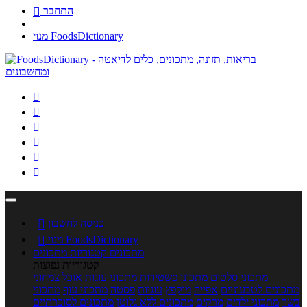
התחבר

מנוי FoodsDictionary






כניסה לחשבון

מנוי FoodsDictionary

מתכונים
קטגוריות מתכונים
קטגוריות נפוצות
מתכוני סלטים
מתכוני פשטידות
מתכוני עוגות
אוכל צמחוני
מתכונים לטבעוניים
אפייה
מוקפץ
עוגיות
פסטה
מתכוני עוף
מתכוני
בשר
מתכוני ילדים
מרקים
מתכונים ללא גלוטן
מתכונים לסוכרתיים