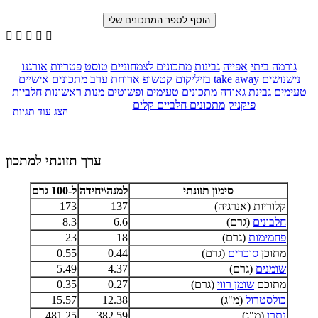





גורמה ביתי
אפייה
גבינות
מתכונים לצמחוניים
טוסט
פטריות
אורגנו
נישנושים
take away
בזיליקום
קטשופ
ארוחת ערב
מתכונים אישיים
טעימים
גבינת גאודה
מתכונים טעימים ופשוטים
מנות ראשונות חלביות
פיקניק
מתכונים חלביים קלים
הצג עוד תגיות
ערך תזונתי למתכון
סימון תזונתי
למנה\יחידה
ל-100 גרם
קלוריות (אנרגיה)
137
173
חלבונים
(גרם)
6.6
8.3
פחמימות
(גרם)
18
23
מתוכן
סוכרים
(גרם)
0.44
0.55
שומנים
(גרם)
4.37
5.49
מתוכם
שומן רווי
(גרם)
0.27
0.35
כולסטרול
(מ"ג)
12.38
15.57
נתרן
(מ"ג)
382.59
481.25