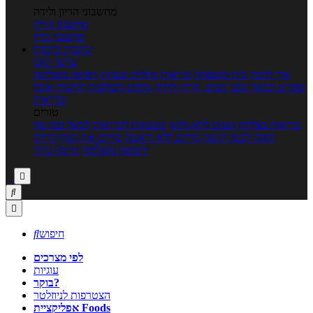
מחשבוני הריון ולידה
מחשבון הריון
מחשבון ביוץ
כתבות
כתבות
ערוצי תוכן
איך להכין
בית ומשפחה
בריאות
מחלות ובעיות
רפואה משלימה
ספורט וכושר גופני
נשים, הריון ולידה
טיפים והמלצות
חדשות אוכל
ובריאות
טורים
בריאות בצלחת
טעים ללא גלוטן
טבעונות לבריאות
לבשל כמו שף
תזונה לבטן רגועה
מרזים ללא דיאטה
מזיזים את הגוף
הרזיה
ורפואה משלימה
גורמה ביתי



חיפוש

לפי מצרכים
עוגיות
בוקר?
הצטרפות לניוזלטר
אפליקציית Foods