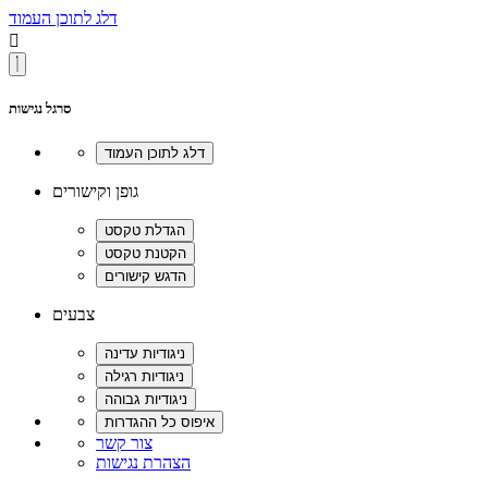
דלג לתוכן העמוד

סרגל נגישות
גופן וקישורים
צבעים
צור קשר
הצהרת נגישות