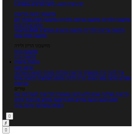
5 ימי ניסיון חינם - לחצו לפרטים נוספים
מחשבוני תזונה ובריאות
מחשבון קלוריות
מחשבון שריפת קלוריות
מחשבון דופק מטרה
יחס
מותניים לירכיים
מחשבון צריכת קלוריות
מחשבון מינונים מומלצים
מחשבון BMI
מחשבון אחוז שומן
מחשבוני הריון ולידה
מחשבון הריון
מחשבון ביוץ
כתבות
כתבות
ערוצי תוכן
איך להכין
בית ומשפחה
בריאות
מחלות ובעיות
רפואה משלימה
ספורט וכושר גופני
נשים, הריון ולידה
טיפים והמלצות
חדשות אוכל
ובריאות
טורים
בריאות בצלחת
טעים ללא גלוטן
טבעונות לבריאות
לבשל כמו שף
תזונה לבטן רגועה
מרזים ללא דיאטה
מזיזים את הגוף
הרזיה
ורפואה משלימה
גורמה ביתי


