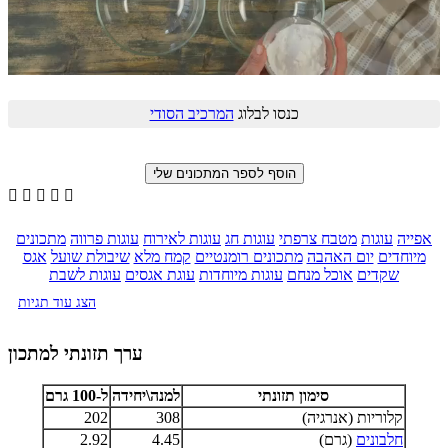
כנסו לבלוג
המרכיב הסודי





אפייה
עוגות
מטבח צרפתי
עוגות חג
עוגות לאירוח
עוגות פרווה
מתכונים
מיוחדים
יום האהבה
מתכונים רומנטיים
קמח מלא
שיבולת שועל
אגס
שקדים
אוכל מנחם
עוגות מיוחדות
עוגת אגסים
עוגות לשבת
הצג עוד תגיות
ערך תזונתי למתכון
סימון תזונתי
למנה\יחידה
ל-100 גרם
קלוריות (אנרגיה)
308
202
חלבונים
(גרם)
4.45
2.92