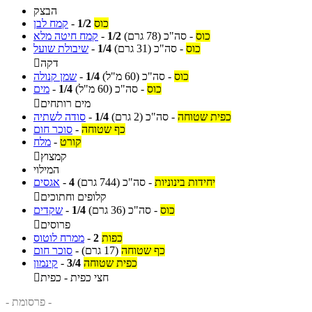
הבצק
כוס
1/2
-
קמח לבן
כוס
-
סה"כ
(78 גרם)
1/2
-
קמח חיטה מלא
כוס
-
סה"כ
(31 גרם)
1/4
-
שיבולת שועל
דקה

כוס
-
סה"כ
(60 מ"ל)
1/4
-
שמן קנולה
כוס
-
סה"כ
(60 מ"ל)
1/4
-
מים
מים רותחים

כפית שטוחה
-
סה"כ
(2 גרם)
1/4
-
סודה לשתיה
כף שטוחה
-
סוכר חום
קורט
-
מלח
קמצוץ

המילוי
יחידות בינוניות
-
סה"כ
(744 גרם)
4
-
אגסים
קלופים וחתוכים

כוס
-
סה"כ
(36 גרם)
1/4
-
שקדים
פרוסים

כפות
2
-
ממרח לוטוס
כף שטוחה
(17 גרם)
-
סוכר חום
כפית שטוחה
3/4
-
קינמון
חצי כפית - כפית

- פרסומת -