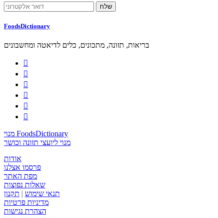
FoodsDictionary
בריאות, תזונה, מתכונים, כלים לדיאטה ומחשבונים






מנוי FoodsDictionary
מנוי ליועצי תזונה וכושר
אודות
פרסמו אצלנו
מפת האתר
שאלות נפוצות
תנאי שימוש
|
תקנון
מדיניות פרטיות
הצהרת נגישות