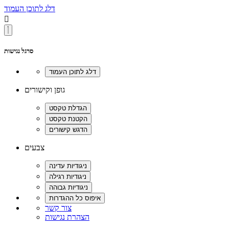
דלג לתוכן העמוד

סרגל נגישות
גופן וקישורים
צבעים
צור קשר
הצהרת נגישות