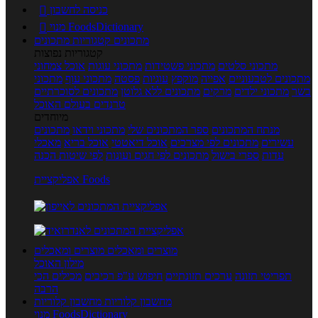
כניסה לחשבון

מנוי FoodsDictionary

מתכונים
קטגוריות מתכונים
קטגוריות נפוצות
מתכוני סלטים
מתכוני פשטידות
מתכוני עוגות
אוכל צמחוני
מתכונים לטבעוניים
אפייה
מוקפץ
עוגיות
פסטה
מתכוני עוף
מתכוני
בשר
מתכוני ילדים
מרקים
מתכונים ללא גלוטן
מתכונים לסוכרתיים
טרנדים בעולם האוכל
מיוחדים
מנתח המתכונים
ספר המתכונים שלי
מתכוני וידאו
מתכונים
עשירים
מתכונים לפי מצרכים
אוכל דיאטטי
אוכל בריא
מאכלי
עדות
ספרי בישול
מתכונים לפי חגים ועונות
לפי שיטות הכנה
אפליקציית Foods
מוצרים ומאכלים
מוצרים ומאכלים
מילון האוכל
תפריטי תזונה
ערכים תזונתיים
חיפוש ע"פ רכיבים
מכילים הכי
הרבה
מחשבון קלוריות
מחשבון קלוריות
מנוי FoodsDictionary