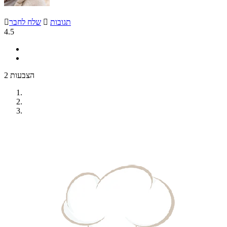
תגובות

שלח לחבר

4.5
2 הצבעות