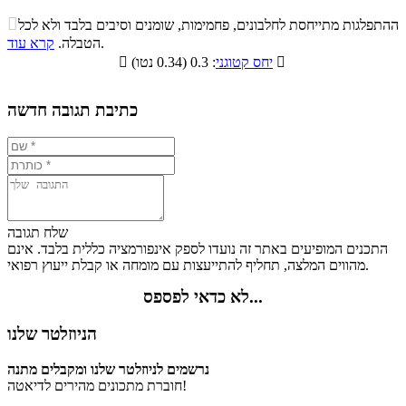
התפלגות ערך תזונתי במתכון

ההתפלגות מתייחסת לחלבונים, פחמימות, שומנים וסיבים בלבד ולא לכל
סיבים
.
הטבלה.
קרא עוד
פחמימות
חלבונים
שומנים
תזונתיים

: 0.3 (0.34 נטו)
יחס קטוגני

7.8%
21.5%
6.6%
64.1%
כתיבת תגובה חדשה
שלח תגובה
התכנים המופיעים באתר זה נועדו לספק אינפורמציה כללית בלבד. אינם
מהווים המלצה, תחליף להתייעצות עם מומחה או קבלת ייעוץ רפואי.
לא כדאי לפספס...
הניוזלטר שלנו
נרשמים לניוזלטר שלנו ומקבלים מתנה
חוברת מתכונים מהירים לדיאטה!