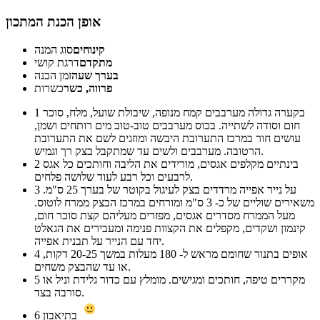
אופן הכנת המתכון
קינוחים
סוג המנה
מתקדם
דרגת קושי
בערך שעה
זמן הכנה
פרווה, כשר
כשרות
בקערה גדולה מערבבים קמח מנופה, שיבולת שועל, מלח, סוכר
1
חום וסודה לשתייה. בכוס מערבבים טוב-טוב מים רותחים ושמן,
עושים חור במרכז התערובת היבשה ומוזגים לשם את התערובת
הרטובה. מערבבים ולשים עד שמתקבל בצק רך וגמיש.
בינתיים מקלפים אגסים, מורידים את הליבה וחותכים כל אגס
2
לרבעים וכל רבע לעוד שלושה פלחים.
על נייר אפייה מרדדים בצק לעיגול בקוטר של בערך 25 ס"מ.
3
משאירים שוליים של כ- 3 ס"מ ומורחים במרכז הבצק ממרח לוטוס.
מעל הממרח מסדרים אגסים, מפזרים מעליהם קצת סוכר חום,
קינמון ושקדים, מקפלים את הקצוות פנימה ומעבירים את הגאלט
יחד עם הנייר על תבנית אפייה.
אופים בתנור שחומם מראש ל- 180 מעלות במשך 20-25 דקות,
4
או עד שהבצק משחים.
מקררים טיפה, חותכים ומגישים. מומלץ עם כדור גלידת וניל או
5
סורבה בצד.
בתיאבון
6