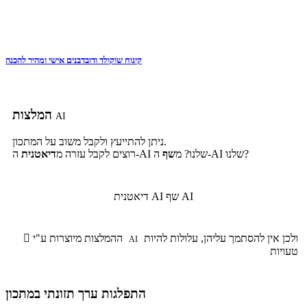
קינוח שוקולד ודובדבנים אישי ומהיר להכנה
המלצות
AI
ניתן להתייעץ ולקבל משוב על המתכון.
ה-AI שלנו?
ה-AI שלנו? מ
שף
רוצים לקבל עזרה מ
דיאטנית
שף AI
דיאטנית AI
ולכן אין להסתמך עליהן, עלולות להיות
ההמלצות מיוצרות ע"י

AI
טעויות
התפלגות ערך תזונתי במתכון