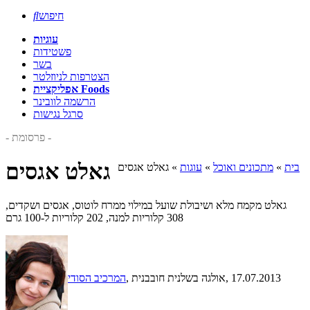
חיפוש

עוגיות
פשטידות
בשר
הצטרפות לניוזלטר
אפליקציית Foods
הרשמה לוובינר
סרגל נגישות
- פרסומת -
גאלט אגסים
בית
»
מתכונים ואוכל
»
עוגות
»
גאלט אגסים
גאלט מקמח מלא ושיבולת שועל במילוי ממרח לוטוס, אגסים ושקדים,
308 קלוריות למנה, 202 קלוריות ל-100 גרם
, 17.07.2013
, אולגה בשלנית חובבנית
המרכיב הסודי