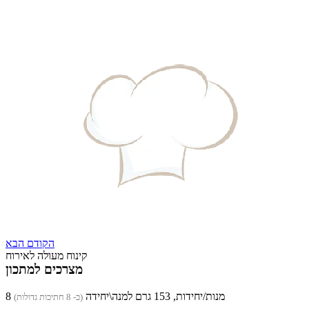
הקודם
הבא
קינוח מעולה לאירוח
מצרכים למתכון
8 מנות/יחידות, 153 גרם למנה\יחידה
(כ- 8 חתיכות גדולות)