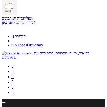
אפליקציית המתכונים!
להורדה בחינם
לחצו כאן
התחבר

מנוי FoodsDictionary





