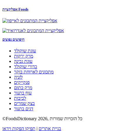
אפליקציית Foods
חיפושים נפוצים
עוגת שוקולד
מרק ירקות
עוגת גבינה
כדורי שוקולד
מתכונים לארוחת בוקר
לזניה
פנקייקים
מרק כתום
עוף בתנור
לביבות
בצק שמרים
דגים בתנור
©FoodsDictionary 2026, כל הזכויות שמורות
בניית אתרים
|
תפיקו הפקות וידאו