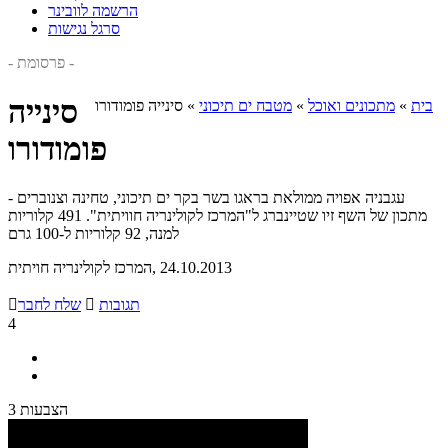
הרשמה לוובינר
סרגל נגישות
- פרסומת -
סינייה
בית
»
מתכונים ואוכל
»
מטבח ים תיכוני
»
סינייה פומודורו
פומודורו
עגבניה אפויה ממולאת בראגו בשר בקר ים תיכוני, טחינה וצנוברים -
מתכון של השף זיו שטיינברג ל"המרכז לקולינריה חוויתית". 491 קלוריות
למנה, 92 קלוריות ל-100 גרם
, 24.10.2013
המרכז לקולינריה חויתית
תגובות

שלח לחבר

4
3 הצבעות