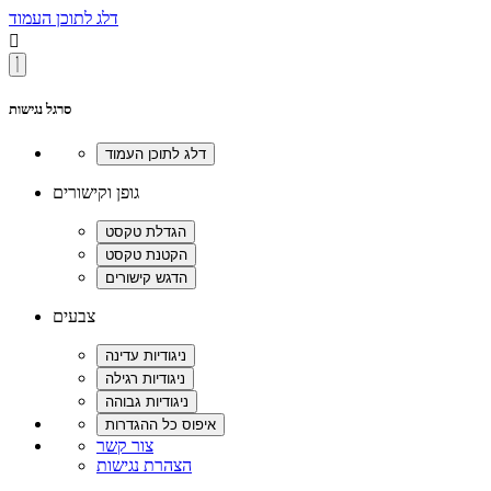
דלג לתוכן העמוד

סרגל נגישות
גופן וקישורים
צבעים
צור קשר
הצהרת נגישות