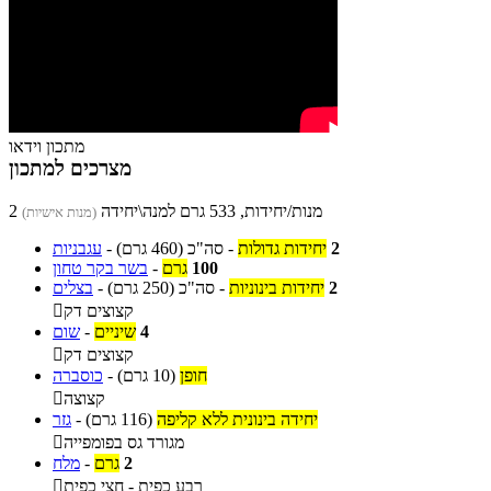
מתכון וידאו
מצרכים למתכון
2 מנות/יחידות, 533 גרם למנה\יחידה
(מנות אישיות)
2
יחידות גדולות
-
סה"כ
(460 גרם)
-
עגבניות
100
גרם
-
בשר בקר טחון
2
יחידות בינוניות
-
סה"כ
(250 גרם)
-
בצלים
קצוצים דק

4
שיניים
-
שום
קצוצים דק

חופן
(10 גרם)
-
כוסברה
קצוצה

יחידה בינונית ללא קליפה
(116 גרם)
-
גזר
מגורד גס בפומפייה

2
גרם
-
מלח
רבע כפית - חצי כפית
