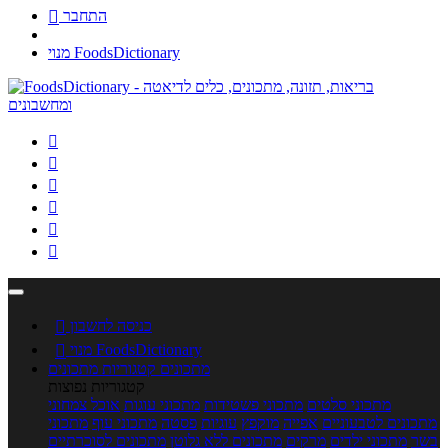
התחבר

מנוי FoodsDictionary






כניסה לחשבון

מנוי FoodsDictionary

מתכונים
קטגוריות מתכונים
קטגוריות נפוצות
מתכוני סלטים
מתכוני פשטידות
מתכוני עוגות
אוכל צמחוני
מתכונים לטבעוניים
אפייה
מוקפץ
עוגיות
פסטה
מתכוני עוף
מתכוני
בשר
מתכוני ילדים
מרקים
מתכונים ללא גלוטן
מתכונים לסוכרתיים