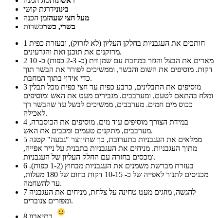
ראשונות
סוג המנה
בינוני
דרגת קושי
מעל חצי שעה
זמן הכנה
בשרי, כשר
כשרות
חותכים את העגבניות בחלקן העליון (לא לזרוק), ובעזרת כפית
1
מרוקנים את תוכנן ואת והגרעינים.
מאדים את הבצל והגזר במחבת עם שמן זית (כ- 2-3 כפות) כ- 10
2
דקות. מוסיפים את השום והבשר, וממשיכים לפורר את הבשר תוך
כדי אידוי בתוך המחבת.
מוסיפים את התבלינים, כרבע כפית עד חצי כפית מכל תבלין
3
ומלח בהתאם לטעם, ומערבבים. מגבירים מעט את האש ומוסיפים
ככוס מים חמים. מערבבים, ממשיכים לבשל עד שהבשר רך
לאכילה.
במידת הצורך מוסיפים עוד מים. מוסיפים את הכוסברה,
4
מערבבים, מתקנים טעמים ומכבים את האש.
ממלאים את העגבניות בתערובת, כך שתיווצר "גבעה" קטנה
5
מתוך העגבניות. מניחים את העגבניות בתבנית על נייר אפייה,
ומכסים בחזרה עם החלק העליון של העגבניות.
בעזרת מברשת משמנים את העגבניות מבחוץ (1-2 כפות).
6
מכניסים לתנור לאפייה של כ- 10-15 דקות בחום של 180 מעלות,
עד להשחמה.
להגשה, מוזגים מעט טחינה על צלחת, מניחים את העגבניה
7
ומפזרים צנוברים.
בתיאבון
8