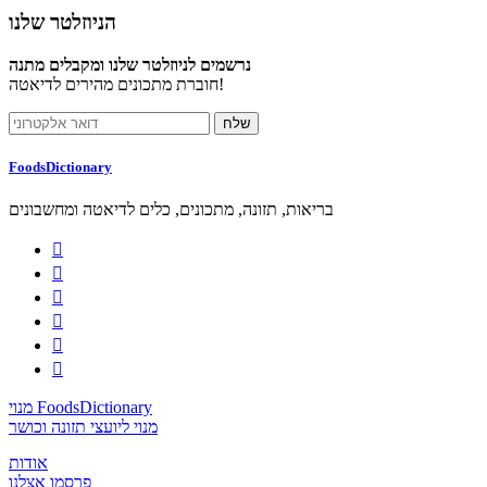
הניוזלטר שלנו
נרשמים לניוזלטר שלנו ומקבלים מתנה
חוברת מתכונים מהירים לדיאטה!
FoodsDictionary
בריאות, תזונה, מתכונים, כלים לדיאטה ומחשבונים






מנוי FoodsDictionary
מנוי ליועצי תזונה וכושר
אודות
פרסמו אצלנו