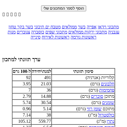





מתכוני וידאו
אפייה
בשר
ממולאים
מטבח ים תיכוני
בשר בקר טחון
עגבניה
מתכוני ירקות ממולאים
מתכוני שפים
כוסברה
צנוברים
מנות
ראשונות גורמה
ראשונות לאירוח
סינייה
ערך תזונתי למתכון
סימון תזונתי
למנה\יחידה
ל-100 גרם
קלוריות (אנרגיה)
491
92
חלבונים
(גרם)
21.03
3.95
פחמימות
(גרם)
36
7
מתוכן
סוכרים
(גרם)
14.88
2.79
שומנים
(גרם)
30.54
5.74
מתוכם
שומן רווי
(גרם)
5.14
0.96
כולסטרול
(מ"ג)
38
7.14
נתרן
(מ"ג)
559.77
105.12