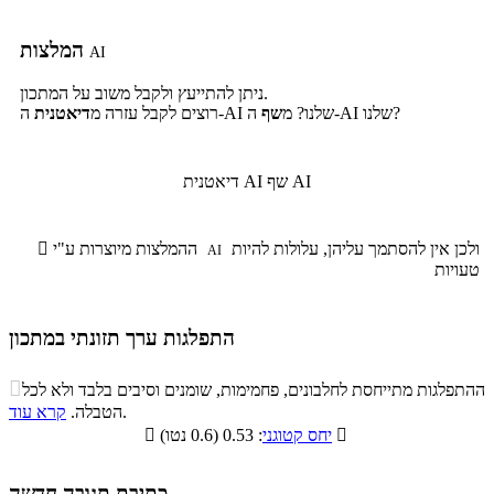
המלצות
AI
ניתן להתייעץ ולקבל משוב על המתכון.
ה-AI שלנו?
ה-AI שלנו? מ
שף
רוצים לקבל עזרה מ
דיאטנית
שף AI
דיאטנית AI
ולכן אין להסתמך עליהן, עלולות להיות
ההמלצות מיוצרות ע"י

AI
טעויות
התפלגות ערך תזונתי במתכון
התפלגות ערך תזונתי במתכון

ההתפלגות מתייחסת לחלבונים, פחמימות, שומנים וסיבים בלבד ולא לכל
סיבים
.
הטבלה.
קרא עוד
פחמימות
חלבונים
שומנים
תזונתיים

: 0.53 (0.6 נטו)
יחס קטוגני

6.9%
32.3%
22.3%
38.5%
כתיבת תגובה חדשה