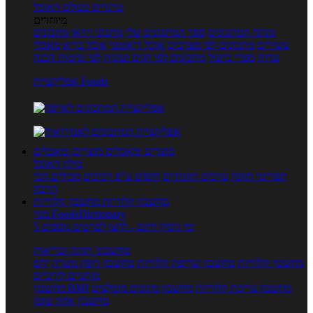
טרנדים בעולם האוכל
מיוחדים
מנתח המתכונים
ספר המתכונים שלי
מתכוני וידאו
מתכונים
עשירים
מתכונים לפי מצרכים
אוכל דיאטטי
אוכל בריא
מאכלי
עדות
ספרי בישול
מתכונים לפי חגים ועונות
לפי שיטות הכנה
אפליקציית Foods
מוצרים ומאכלים
מוצרים ומאכלים
מילון האוכל
תפריטי תזונה
ערכים תזונתיים
חיפוש ע"פ רכיבים
מכילים הכי
הרבה
מחשבון קלוריות
מחשבון קלוריות
מנוי FoodsDictionary
5 ימי ניסיון חינם - לחצו לפרטים נוספים
מחשבוני תזונה ובריאות
מחשבון קלוריות
מחשבון שריפת קלוריות
מחשבון דופק מטרה
יחס
מותניים לירכיים
מחשבון צריכת קלוריות
מחשבון מינונים מומלצים
מחשבון BMI
מחשבון אחוז שומן