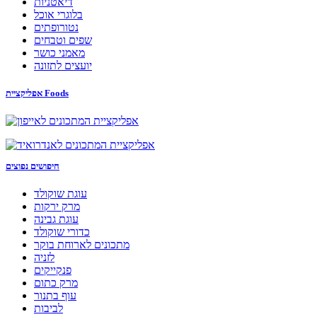
דיאטניות
בלוגרי אוכל
נטורופתים
שפים וטבחים
מאמני כושר
יועצים לתזונה
אפליקציית Foods
חיפושים נפוצים
עוגת שוקולד
מרק ירקות
עוגת גבינה
כדורי שוקולד
מתכונים לארוחת בוקר
לזניה
פנקייקים
מרק כתום
עוף בתנור
לביבות