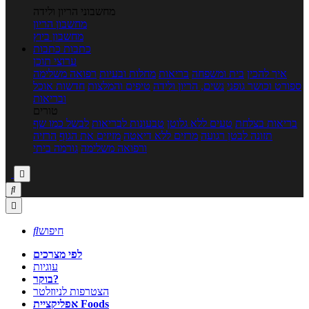
מחשבוני הריון ולידה
מחשבון הריון
מחשבון ביוץ
כתבות
כתבות
ערוצי תוכן
איך להכין
בית ומשפחה
בריאות
מחלות ובעיות
רפואה משלימה
ספורט וכושר גופני
נשים, הריון ולידה
טיפים והמלצות
חדשות אוכל
ובריאות
טורים
בריאות בצלחת
טעים ללא גלוטן
טבעונות לבריאות
לבשל כמו שף
תזונה לבטן רגועה
מרזים ללא דיאטה
מזיזים את הגוף
הרזיה
ורפואה משלימה
גורמה ביתי



חיפוש

לפי מצרכים
עוגיות
בוקר?
הצטרפות לניוזלטר
אפליקציית Foods