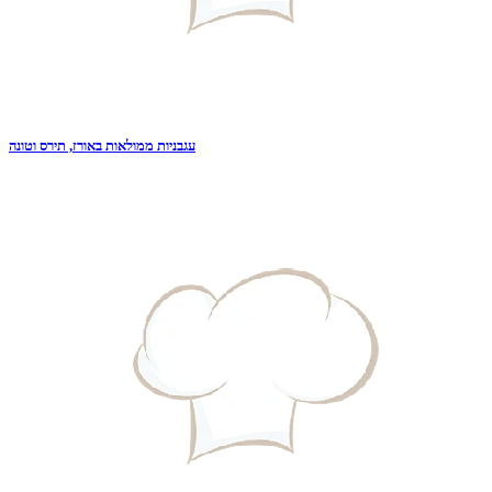
עגבניות ממולאות באורז, תירס וטונה