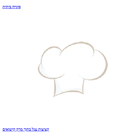
סינייה ביתית
קציצות עגל בתוך מרק קישואים