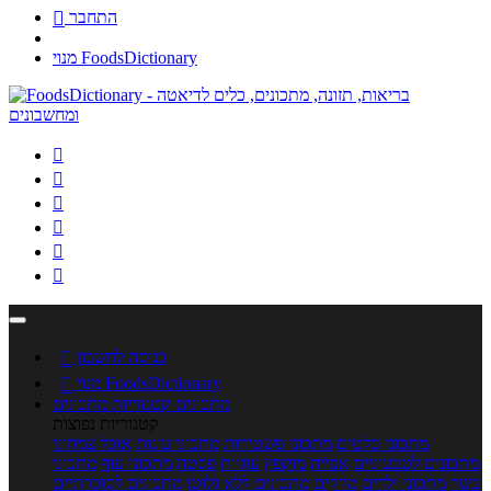
התחבר

מנוי FoodsDictionary






כניסה לחשבון

מנוי FoodsDictionary

מתכונים
קטגוריות מתכונים
קטגוריות נפוצות
מתכוני סלטים
מתכוני פשטידות
מתכוני עוגות
אוכל צמחוני
מתכונים לטבעוניים
אפייה
מוקפץ
עוגיות
פסטה
מתכוני עוף
מתכוני
בשר
מתכוני ילדים
מרקים
מתכונים ללא גלוטן
מתכונים לסוכרתיים