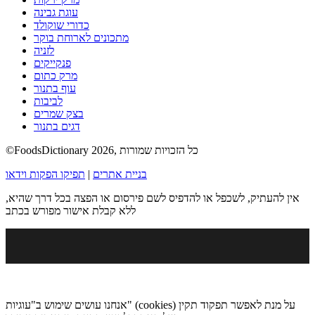
עוגת גבינה
כדורי שוקולד
מתכונים לארוחת בוקר
לזניה
פנקייקים
מרק כתום
עוף בתנור
לביבות
בצק שמרים
דגים בתנור
©FoodsDictionary 2026, כל הזכויות שמורות
בניית אתרים
|
תפיקו הפקות וידאו
אין להעתיק, לשכפל או להדפיס לשם פירסום או הפצה בכל דרך שהיא,
ללא קבלת אישור מפורש בכתב
אנחנו עושים שימוש ב"עוגיות" (cookies) על מנת לאפשר תפקוד תקין