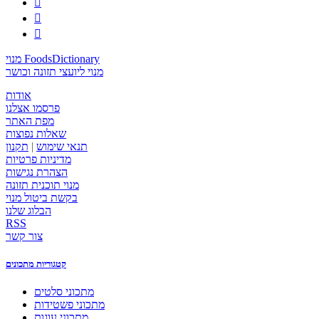



מנוי FoodsDictionary
מנוי ליועצי תזונה וכושר
אודות
פרסמו אצלנו
מפת האתר
שאלות נפוצות
תנאי שימוש
|
תקנון
מדיניות פרטיות
הצהרת נגישות
מנוי תוכנית תזונה
בקשת ביטול מנוי
הבלוג שלנו
RSS
צור קשר
קטגוריות מתכונים
מתכוני סלטים
מתכוני פשטידות
מתכוני עוגות