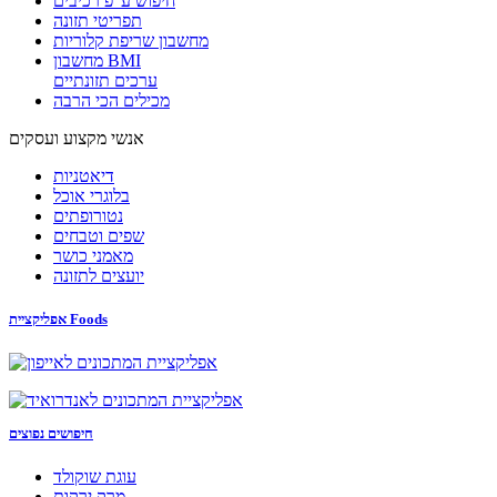
חיפוש ע"פ רכיבים
תפריטי תזונה
מחשבון שריפת קלוריות
מחשבון BMI
ערכים תזונתיים
מכילים הכי הרבה
אנשי מקצוע ועסקים
דיאטניות
בלוגרי אוכל
נטורופתים
שפים וטבחים
מאמני כושר
יועצים לתזונה
אפליקציית Foods
חיפושים נפוצים
עוגת שוקולד
מרק ירקות