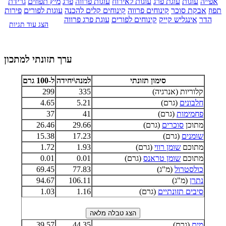
אפייה
עוגות
עוגת פרג
עוגות לאירוח
עוגות פרווה
פרג
מיץ תפוזים
גרידת
תפוז
אבקת סוכר
קינוחים פרווה
קינוחים קלים להכנה
עוגות לפורים
פירות
הדר
אינגליש קייק
קינוחים לפורים
עוגת פרג פרווה
הצג עוד תגיות
ערך תזונתי למתכון
סימון תזונתי
למנה\יחידה
ל-100 גרם
קלוריות (אנרגיה)
335
299
חלבונים
(גרם)
5.21
4.65
פחמימות
(גרם)
41
37
מתוכן
סוכרים
(גרם)
29.66
26.46
שומנים
(גרם)
17.23
15.38
מתוכם
שומן רווי
(גרם)
1.93
1.72
מתוכם
שומן טראנס
(גרם)
0.01
0.01
כולסטרול
(מ"ג)
77.83
69.45
נתרן
(מ"ג)
106.11
94.67
סיבים תזונתיים
(גרם)
1.16
1.03
מים
(גרם)
44.35
39.57