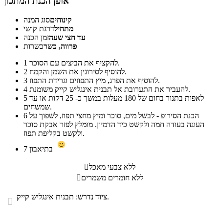
אופן הכנת המתכון
קינוחים
סוג המנה
מתחיל
דרגת קושי
עד חצי שעה
זמן הכנה
פרווה, כשר
כשרות
להקציף את הביצים עם הסוכר.
1
להוסיף לסירוגין את השמן והקמח.
2
להוסיף את הפרג, מיץ התפוזים וגרידת התפוז.
3
להעביר את התערובת אל תבנית אינגליש קייק משומנת.
4
לאפות בתנור בחום של 180 מעלות במשך כ- 25 דקות או עד
5
שמשחים.
הכנת הסירופ - לבשל מים, סוכר ומיץ מחצי תפוז, לשפוך על
6
העוגה בעודה חמה ולקשט כיד הדמיון. מומלץ לפזר אבקת סוכר
ולקשט בקליפת תפוז.
בתיאבון
7
ללא צבעי מאכל

ללא חומרים משמרים

ציוד נדרש: תבנית אינגליש קייק.
