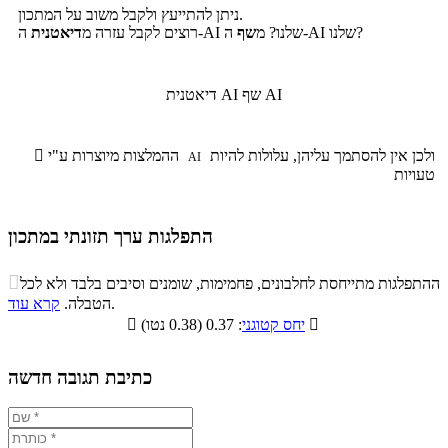
ניתן להתייעץ ולקבל משוב על המתכון.
ה-AI שלנו?
ה-AI שלנו? מ
שף
רוצים לקבל עזרה מ
דיאטנית
שף AI
דיאטנית AI
ולכן אין להסתמך עליהן, עלולות להיות
ההמלצות מיוצרות ע"י

AI
טעויות
התפלגות ערך תזונתי במתכון
התפלגות ערך תזונתי במתכון

ההתפלגות מתייחסת לחלבונים, פחמימות, שומנים וסיבים בלבד ולא לכל
סיבים
.
הטבלה.
קרא עוד
פחמימות
חלבונים
שומנים
תזונתיים

: 0.37 (0.38 נטו)
יחס קטוגני

1.8%
26.6%
8.1%
63.5%
כתיבת תגובה חדשה