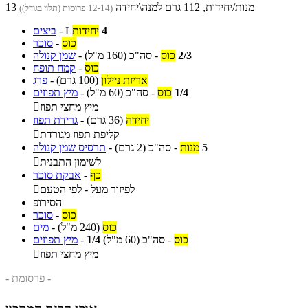
13 מנות/יחידות, 112 גרם למנה\יחידה
(12-14 פרוסות (תלוי בגודל))
4
יחידות
L
-
ביצים
כוס
-
סוכר
2/3
כוס
-
סה"כ
(160 מ"ל)
-
שמן קנולה
כוס
-
קמח תופח
אריזת ניילון
(100 גרם)
-
פרג
1/4
כוס
-
סה"כ
(60 מ"ל)
-
מיץ תפוזים
מיץ מחצי תפוז

יחידה
(36 גרם)
-
גרידת תפוז
קליפת תפוז מגורדת

5
מנות
-
סה"כ
(2 גרם)
-
תרסיס שמן קנולה
לשימון התבנית

כף
-
אבקת סוכר
לפיזור מעל - לפי הטעם

הסירופ
כוס
-
סוכר
כוס
(240 מ"ל)
-
מים
כוס
-
סה"כ
(60 מ"ל)
1/4
-
מיץ תפוזים
מיץ מחצי תפוז

- פרסומת -