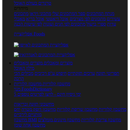
טרנדים בעולם האוכל
מיוחדים
מנתח המתכונים
ספר המתכונים שלי
מתכוני וידאו
מתכונים
עשירים
מתכונים לפי מצרכים
אוכל דיאטטי
אוכל בריא
מאכלי
עדות
ספרי בישול
מתכונים לפי חגים ועונות
לפי שיטות הכנה
אפליקציית Foods
מוצרים ומאכלים
מוצרים ומאכלים
מילון האוכל
תפריטי תזונה
ערכים תזונתיים
חיפוש ע"פ רכיבים
מכילים הכי
הרבה
מחשבון קלוריות
מחשבון קלוריות
מנוי FoodsDictionary
5 ימי ניסיון חינם - לחצו לפרטים נוספים
מחשבוני תזונה ובריאות
מחשבון קלוריות
מחשבון שריפת קלוריות
מחשבון דופק מטרה
יחס
מותניים לירכיים
מחשבון צריכת קלוריות
מחשבון מינונים מומלצים
מחשבון BMI
מחשבון אחוז שומן