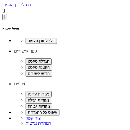
דלג לתוכן העמוד

סרגל נגישות
גופן וקישורים
צבעים
צור קשר
הצהרת נגישות