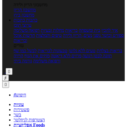
מחשבוני הריון ולידה
מחשבון הריון
מחשבון ביוץ
כתבות
כתבות
ערוצי תוכן
איך להכין
בית ומשפחה
בריאות
מחלות ובעיות
רפואה משלימה
ספורט וכושר גופני
נשים, הריון ולידה
טיפים והמלצות
חדשות אוכל
ובריאות
טורים
בריאות בצלחת
טעים ללא גלוטן
טבעונות לבריאות
לבשל כמו שף
תזונה לבטן רגועה
מרזים ללא דיאטה
מזיזים את הגוף
הרזיה
ורפואה משלימה
גורמה ביתי



חיפוש

עוגיות
פשטידות
בשר
הצטרפות לניוזלטר
אפליקציית Foods