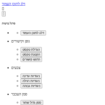
דלג לתוכן העמוד

סרגל נגישות
גופן וקישורים
צבעים
סמן העכבר