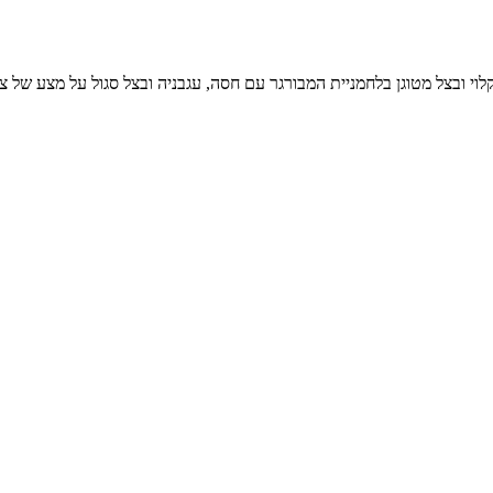
גן בלחמניית המבורגר עם חסה, עגבניה ובצל סגול על מצע של צ`יפס בטטה מטוגן בשמן עמוק, 648 