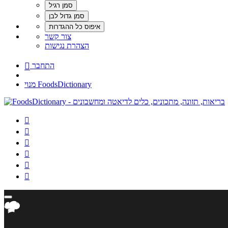
צור קשר
הצהרת נגישות
התחבר

מנוי FoodsDictionary





