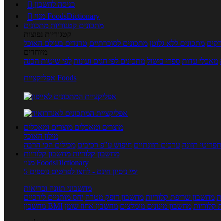
כניסה לחשבון

מנוי FoodsDictionary

מתכונים
קטגוריות מתכונים
קטגוריות נפוצות
קים
מתכונים ללא גלוטן
מתכונים לסוכרתיים
טרנדים בעולם האוכל
מיוחדים
מאכלי עדות
ספרי בישול
מתכונים לפי חגים ועונות
לפי שיטות הכנה
אפליקציית Foods
מוצרים ומאכלים
מוצרים ומאכלים
מילון האוכל
פריטי תזונה
ערכים תזונתיים
חיפוש ע"פ רכיבים
מכילים הכי הרבה
מחשבון קלוריות
מחשבון קלוריות
מנוי FoodsDictionary
5 ימי ניסיון חינם - לחצו לפרטים נוספים
מחשבוני תזונה ובריאות
ת
מחשבון שריפת קלוריות
מחשבון דופק מטרה
יחס מותניים לירכיים
 קלוריות
מחשבון מינונים מומלצים
מחשבון אחוז שומן
מחשבון BMI