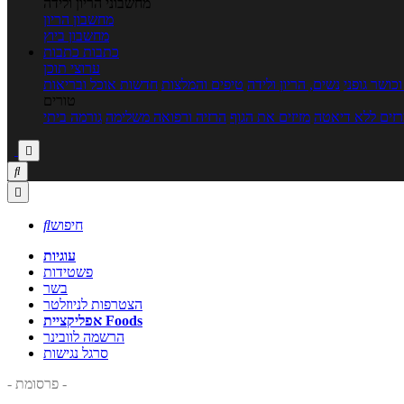
מחשבוני הריון ולידה
מחשבון הריון
מחשבון ביוץ
כתבות
כתבות
ערוצי תוכן
כושר גופני
נשים, הריון ולידה
טיפים והמלצות
חדשות אוכל ובריאות
טורים
זים ללא דיאטה
מזיזים את הגוף
הרזיה ורפואה משלימה
גורמה ביתי



חיפוש

עוגיות
פשטידות
בשר
הצטרפות לניוזלטר
אפליקציית Foods
הרשמה לוובינר
סרגל נגישות
- פרסומת -