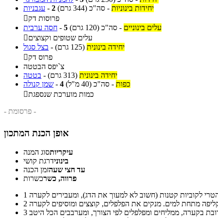
יחידות בינוניות
-
סה"כ
(344 גרם)
2
-
עגבניות
פרוסות דק

עלים בינוניים
-
סה"כ
(120 גרם)
5
-
חסה ערבית
עלים שטופים וקצוצים

יחידה בינונית
(125 גרם)
-
בצל סגול
פרוס דק

צ`יפס הבטטה
יחידה בינונית
(313 גרם)
-
בטטה
כפות
-
סה"כ
(40 מ"ל)
4
-
שמן קנולה
כמות מוערכת שנספגת

- פרסומת -
אופן הכנת המתכון
עיקריות
סוג המנה
בינוני
דרגת קושי
עד חצי שעה
זמן הכנה
פרווה, כשר
כשרות
1
2
3