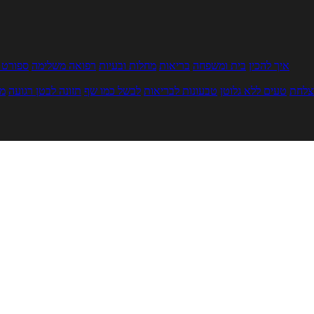
איך להכין
בית ומשפחה
בריאות
מחלות ובעיות
רפואה משלימה
ספורט ו
צלחת
טעים ללא גלוטן
טבעונות לבריאות
לבשל כמו שף
תזונה לבטן רגועה
מר