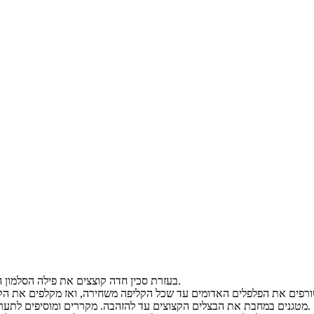
בעזרת סכין חדה קוצצים את פילה הסלמון הטרי לקוביות קטנות (חשוב לא למעוך את הדג), ומעבירים לקערה.
מטגנים במחבת את הבצלים הקצוצים עד להזהבה. מקררים ומוסיפים לתערובת בקערה, ממליחים ומפלפלים לפי הצורך, ומערבבים הכל היטב.