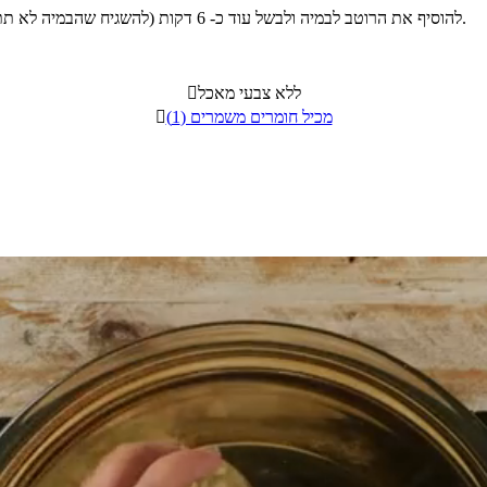
להוסיף את הרוטב לבמיה ולבשל עוד כ- 6 דקות (להשגיח שהבמיה לא תתרכך). ניתן לאכול חם או קר לפי העדפה (המלצתי היא לאכול קר).
ללא צבעי מאכל

מכיל חומרים משמרים (1)
