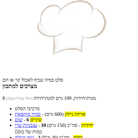
סלט במיה שכיף לאכול קר או חם
מצרכים למתכון
8 מנות/יחידות, 109 גרם למנה\יחידה
(תלוי בגודל המנה)
מרכיבי הסלט
אריזת ניילון
(600 גרם)
-
במיה מוקפאת
שיניים
6
-
שום
יחידות
-
סה"כ
(150 גרם)
10
-
עגבניות שרי
כמות של כוס

כפות
-
סה"כ
(20 מ"ל)
2
-
שמן קנולה