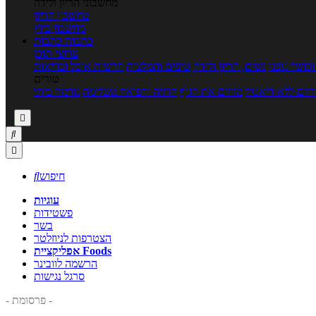
מחשבוני הריון ולידה
מחשבון הריון
מחשבון ביוץ
כתבות
כתבות
ערוצי תוכן
כושר גופני
נשים, הריון ולידה
טיפים והמלצות
חדשות אוכל ובריאות
טורים
זים ללא דיאטה
מזיזים את הגוף
הרזיה ורפואה משלימה
גורמה ביתי



חיפוש

עוגיות
פשטידות
בשר
הצטרפות לניוזלטר
אפליקציית Foods
הרשמה לוובינר
סרגל נגישות
- פרסומת -