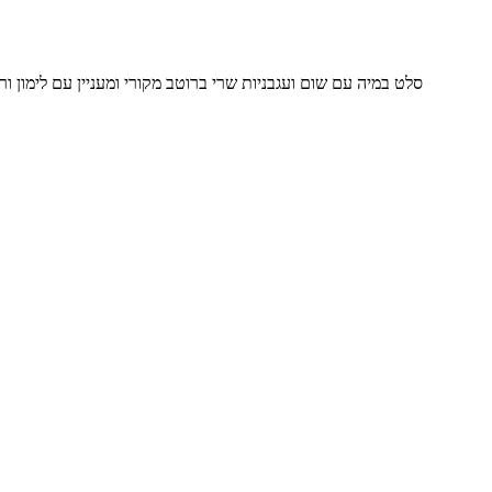
סלט במיה עם שום ועגבניות שרי ברוטב מקורי ומעניין עם לימון ורוטב סויה - ניתן לאכול חם א