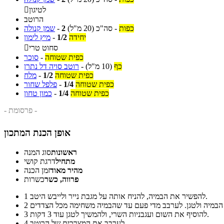
לטיגון

הרוטב
כפות
-
סה"כ
(20 מ"ל)
2
-
שמן קנולה
יחידה
1/2
-
מיץ לימון
סחוט טרי

כפית שטוחה
-
סוכר
כף
(10 מ"ל)
-
רוטב סויה דל נתרן
כפית שטוחה
1/2
-
מלח
כפית שטוחה
1/4
-
פלפל שחור
כפית שטוחה
1/4
-
כמון טחון
- פרסומת -
אופן הכנת המתכון
ראשונות
סוג המנה
מתחיל
דרגת קושי
מהיר מאוד
זמן הכנה
פרווה, כשר
כשרות
להפשיר את הבמיה, להניח אותה על מגבת נייר ולייבש היטב.
1
2
להוסיף את השום ועגבניות השרי, ולהמשיך לטגן עוד 3 דקות.
3
לערבב את המצרכים של הרוטב.
4