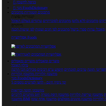
כניסה לחשבון

מנוי FoodsDictionary

מתכונים
קטגוריות מתכונים
קטגוריות נפוצות
קים
מתכונים ללא גלוטן
מתכונים לסוכרתיים
טרנדים בעולם האוכל
מיוחדים
מאכלי עדות
ספרי בישול
מתכונים לפי חגים ועונות
לפי שיטות הכנה
אפליקציית Foods
מוצרים ומאכלים
מוצרים ומאכלים
מילון האוכל
פריטי תזונה
ערכים תזונתיים
חיפוש ע"פ רכיבים
מכילים הכי הרבה
מחשבון קלוריות
מחשבון קלוריות
מנוי FoodsDictionary
5 ימי ניסיון חינם - לחצו לפרטים נוספים
מחשבוני תזונה ובריאות
ת
מחשבון שריפת קלוריות
מחשבון דופק מטרה
יחס מותניים לירכיים
 קלוריות
מחשבון מינונים מומלצים
מחשבון אחוז שומן
מחשבון BMI