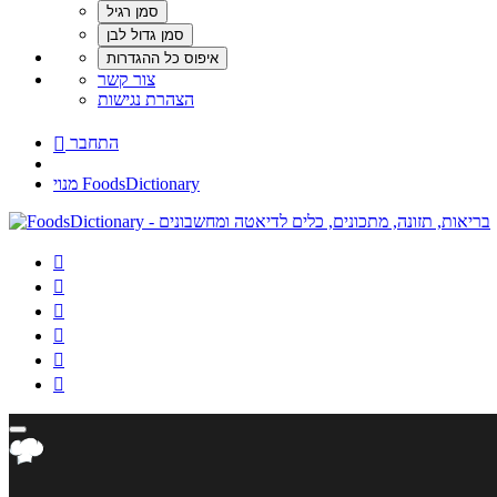
צור קשר
הצהרת נגישות
התחבר

מנוי FoodsDictionary





