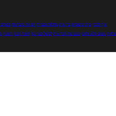
איך להכין
בית ומשפחה
בריאות
מחלות ובעיות
רפואה משלימה
ספורט ו
צלחת
טעים ללא גלוטן
טבעונות לבריאות
לבשל כמו שף
תזונה לבטן רגועה
מר