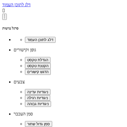
דלג לתוכן העמוד

סרגל נגישות
גופן וקישורים
צבעים
סמן העכבר