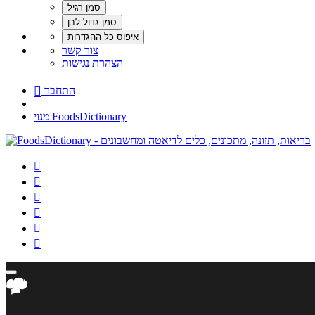
צור קשר
הצהרת נגישות
התחבר

מנוי FoodsDictionary





