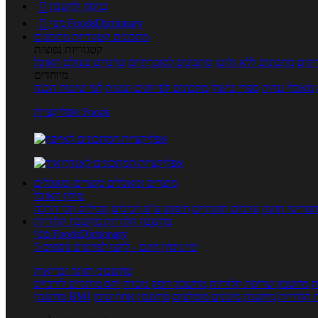
כניסה לחשבון

מנוי FoodsDictionary

מתכונים
קטגוריות מתכונים
קטגוריות נפוצות
קים
מתכונים ללא גלוטן
מתכונים לסוכרתיים
טרנדים בעולם האוכל
מיוחדים
מאכלי עדות
ספרי בישול
מתכונים לפי חגים ועונות
לפי שיטות הכנה
אפליקציית Foods
מוצרים ומאכלים
מוצרים ומאכלים
מילון האוכל
פריטי תזונה
ערכים תזונתיים
חיפוש ע"פ רכיבים
מכילים הכי הרבה
מחשבון קלוריות
מחשבון קלוריות
מנוי FoodsDictionary
5 ימי ניסיון חינם - לחצו לפרטים נוספים
מחשבוני תזונה ובריאות
ת
מחשבון שריפת קלוריות
מחשבון דופק מטרה
יחס מותניים לירכיים
 קלוריות
מחשבון מינונים מומלצים
מחשבון אחוז שומן
מחשבון BMI