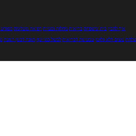
איך להכין
בית ומשפחה
בריאות
מחלות ובעיות
רפואה משלימה
ספורט ו
צלחת
טעים ללא גלוטן
טבעונות לבריאות
לבשל כמו שף
תזונה לבטן רגועה
מר