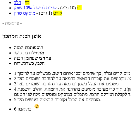
כף
-
חלב
כף
(10 מ"ל)
-
שמנת לבישול 10% שומן
קורט
(1 גרם)
-
מוסקט טחון
- פרסומת -
אופן הכנת המתכון
תוספות
סוג המנה
מתחיל
דרגת קושי
עד חצי שעה
זמן הכנה
חלבי, כשר
כשרות
1
2
מטגנים את הבצל בשמן ובחמאה עד להזהבה ושומרים בצד.
3
כאשר תפוחי האדמה רכים מוציאים ומסננים אותם, ולאחר מכן קולפים ומועכים (עדיף במועך פירה ייעודי או במסננת, אבל בשום אופן לא במעבד מזון!). תוך כדי מעיכה מוסיפים בהדרגה את החמאה, החלב והשמנת
4
מוסיפים את הבצל וקוביות הבטטה ומגישים מיד.
5
בתיאבון
6