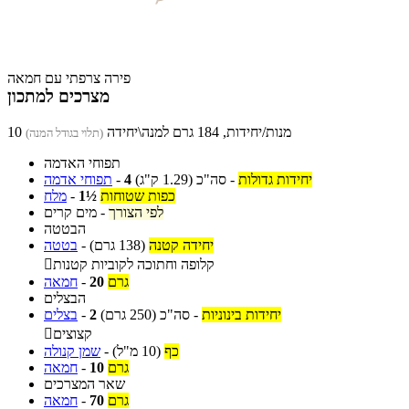
פירה צרפתי עם חמאה
מצרכים למתכון
10 מנות/יחידות, 184 גרם למנה\יחידה
(תלוי בגודל המנה)
תפוחי האדמה
יחידות גדולות
-
סה"כ
(1.29 ק"ג)
4
-
תפוחי אדמה
כפות שטוחות
1½
-
מלח
לפי הצורך
-
מים קרים
הבטטה
יחידה קטנה
(138 גרם)
-
בטטה
קלופה וחתוכה לקוביות קטנות

גרם
20
-
חמאה
הבצלים
יחידות בינוניות
-
סה"כ
(250 גרם)
2
-
בצלים
קצוצים

כף
(10 מ"ל)
-
שמן קנולה
גרם
10
-
חמאה
שאר המצרכים
גרם
70
-
חמאה