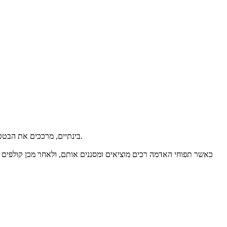
בינתיים, מרככים את הבטטות במיקרוגל למשך כ- 5-7 דקות (עוצמה מקסימלית). מוציאים ומקררים מעט. מקפיצים את קוביות הבטטה בחמאה עד להזהבה ושומרים בצד.