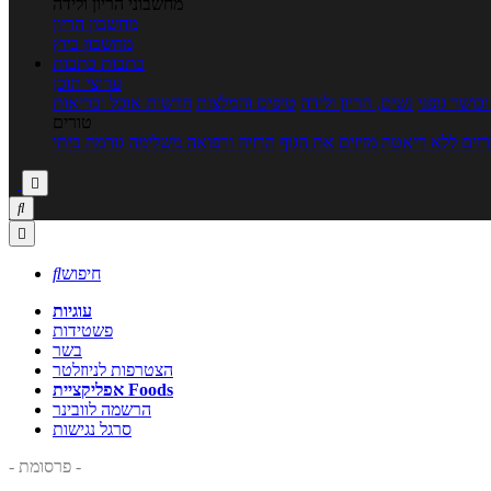
מחשבוני הריון ולידה
מחשבון הריון
מחשבון ביוץ
כתבות
כתבות
ערוצי תוכן
כושר גופני
נשים, הריון ולידה
טיפים והמלצות
חדשות אוכל ובריאות
טורים
זים ללא דיאטה
מזיזים את הגוף
הרזיה ורפואה משלימה
גורמה ביתי



חיפוש

עוגיות
פשטידות
בשר
הצטרפות לניוזלטר
אפליקציית Foods
הרשמה לוובינר
סרגל נגישות
- פרסומת -