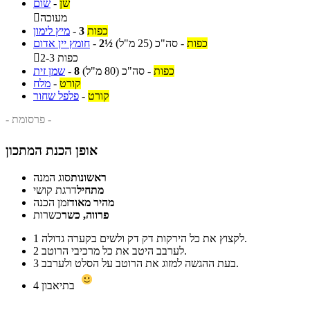
שן
-
שום
מעוכה

כפות
3
-
מיץ לימון
כפות
-
סה"כ
(25 מ"ל)
2½
-
חומץ יין אדום
2-3 כפות

כפות
-
סה"כ
(80 מ"ל)
8
-
שמן זית
קורט
-
מלח
קורט
-
פלפל שחור
- פרסומת -
אופן הכנת המתכון
ראשונות
סוג המנה
מתחיל
דרגת קושי
מהיר מאוד
זמן הכנה
פרווה, כשר
כשרות
לקצוץ את כל הירקות דק דק ולשים בקערה גדולה.
1
לערבב היטב את כל מרכיבי הרוטב.
2
בעת ההגשה למזוג את הרוטב על הסלט ולערבב.
3
בתיאבון
4