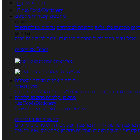
כניסה לחשבון

מנוי FoodsDictionary

מתכונים
קטגוריות מתכונים
קטגוריות נפוצות
קים
מתכונים ללא גלוטן
מתכונים לסוכרתיים
טרנדים בעולם האוכל
מיוחדים
מאכלי עדות
ספרי בישול
מתכונים לפי חגים ועונות
לפי שיטות הכנה
אפליקציית Foods
מוצרים ומאכלים
מוצרים ומאכלים
מילון האוכל
פריטי תזונה
ערכים תזונתיים
חיפוש ע"פ רכיבים
מכילים הכי הרבה
מחשבון קלוריות
מחשבון קלוריות
מנוי FoodsDictionary
5 ימי ניסיון חינם - לחצו לפרטים נוספים
מחשבוני תזונה ובריאות
ת
מחשבון שריפת קלוריות
מחשבון דופק מטרה
יחס מותניים לירכיים
 קלוריות
מחשבון מינונים מומלצים
מחשבון אחוז שומן
מחשבון BMI