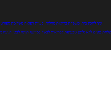
איך להכין
בית ומשפחה
בריאות
מחלות ובעיות
רפואה משלימה
ספורט ו
צלחת
טעים ללא גלוטן
טבעונות לבריאות
לבשל כמו שף
תזונה לבטן רגועה
מר