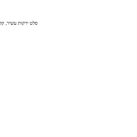
סלט ירקות עשיר, קל להכנה וטעים לאר