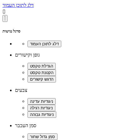
דלג לתוכן העמוד

סרגל נגישות
גופן וקישורים
צבעים
סמן העכבר