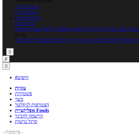
מחשבוני הריון ולידה
מחשבון הריון
מחשבון ביוץ
כתבות
כתבות
ערוצי תוכן
כושר גופני
נשים, הריון ולידה
טיפים והמלצות
חדשות אוכל ובריאות
טורים
זים ללא דיאטה
מזיזים את הגוף
הרזיה ורפואה משלימה
גורמה ביתי



חיפוש

עוגיות
פשטידות
בשר
הצטרפות לניוזלטר
אפליקציית Foods
הרשמה לוובינר
סרגל נגישות
- פרסומת -