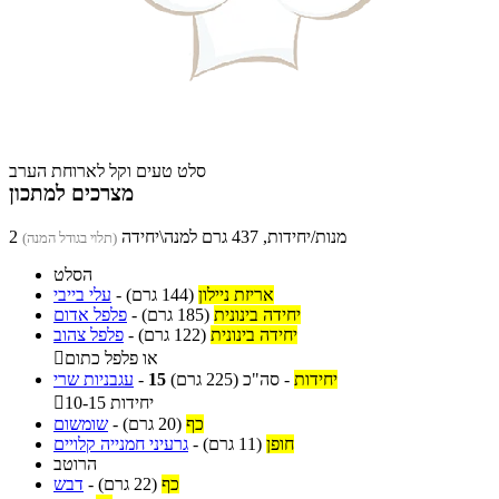
סלט טעים וקל לארוחת הערב
מצרכים למתכון
2 מנות/יחידות, 437 גרם למנה\יחידה
(תלוי בגודל המנה)
הסלט
אריזת ניילון
(144 גרם)
-
עלי בייבי
יחידה בינונית
(185 גרם)
-
פלפל אדום
יחידה בינונית
(122 גרם)
-
פלפל צהוב
או פלפל כתום

יחידות
-
סה"כ
(225 גרם)
15
-
עגבניות שרי
10-15 יחידות

כף
(20 גרם)
-
שומשום
חופן
(11 גרם)
-
גרעיני חמנייה קלויים
הרוטב
כף
(22 גרם)
-
דבש