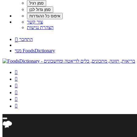
צור קשר
הצהרת נגישות
התחבר

מנוי FoodsDictionary





