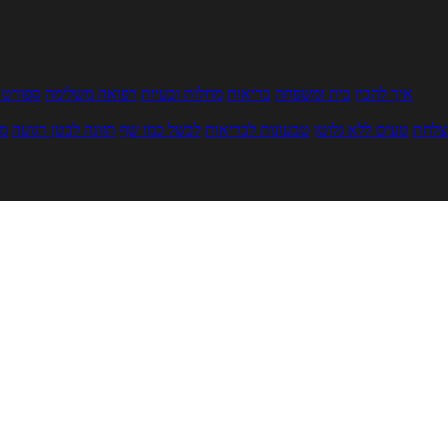
איך להכין
בית ומשפחה
בריאות
מחלות ובעיות
רפואה משלימה
ספורט ו
צלחת
טעים ללא גלוטן
טבעונות לבריאות
לבשל כמו שף
תזונה לבטן רגועה
מר