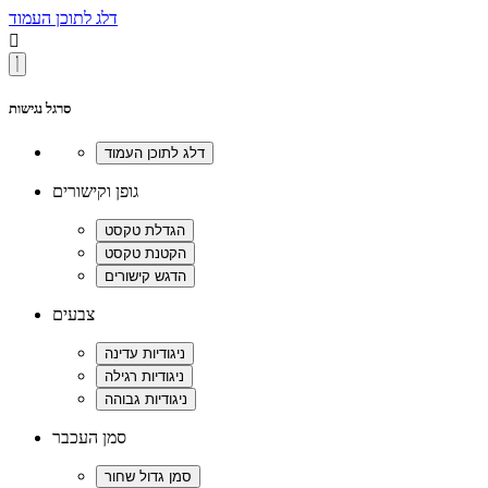
דלג לתוכן העמוד

סרגל נגישות
גופן וקישורים
צבעים
סמן העכבר