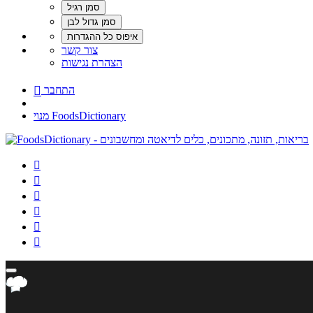
צור קשר
הצהרת נגישות
התחבר

מנוי FoodsDictionary





