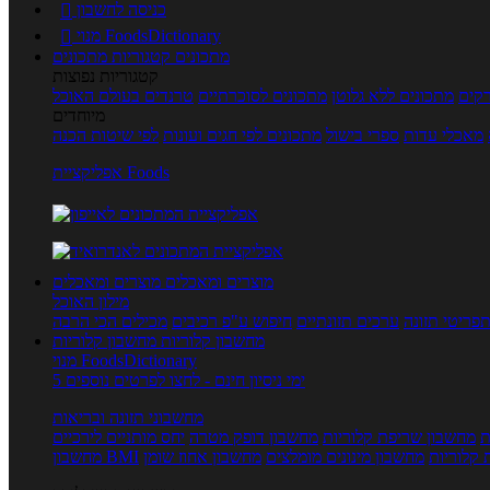
כניסה לחשבון

מנוי FoodsDictionary

מתכונים
קטגוריות מתכונים
קטגוריות נפוצות
קים
מתכונים ללא גלוטן
מתכונים לסוכרתיים
טרנדים בעולם האוכל
מיוחדים
מאכלי עדות
ספרי בישול
מתכונים לפי חגים ועונות
לפי שיטות הכנה
אפליקציית Foods
מוצרים ומאכלים
מוצרים ומאכלים
מילון האוכל
פריטי תזונה
ערכים תזונתיים
חיפוש ע"פ רכיבים
מכילים הכי הרבה
מחשבון קלוריות
מחשבון קלוריות
מנוי FoodsDictionary
5 ימי ניסיון חינם - לחצו לפרטים נוספים
מחשבוני תזונה ובריאות
ת
מחשבון שריפת קלוריות
מחשבון דופק מטרה
יחס מותניים לירכיים
 קלוריות
מחשבון מינונים מומלצים
מחשבון אחוז שומן
מחשבון BMI