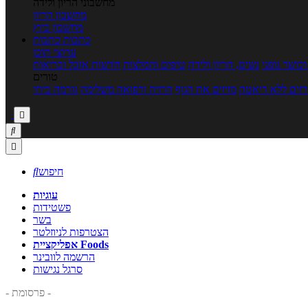
מחשבוני הריון ולידה
מחשבון הריון
מחשבון ביוץ
כתבות
כתבות
ערוצי תוכן
כושר גופני
נשים, הריון ולידה
טיפים והמלצות
חדשות אוכל ובריאות
טורים
זים ללא דיאטה
מזיזים את הגוף
הרזיה ורפואה משלימה
גורמה ביתי



חיפוש

עוגיות
פשטידות
בשר
הצטרפות לניוזלטר
אפליקציית Foods
הרשמה לוובינר
סרגל נגישות
- פרסומת -