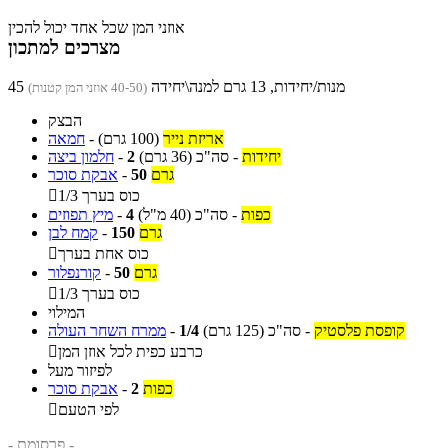
אוזני המן שכל אחד יכול להכין
מצרכים למתכון
45 מנות/יחידות, 13 גרם למנה\יחידה
(40-50 אוזני המן קטנות)
הבצק
אריזת נייר
(100 גרם)
-
חמאה
יחידות
-
סה"כ
(36 גרם)
2
-
חלמון ביצה
גרם
50
-
אבקת סוכר
1/3 כוס בערך

כפות
-
סה"כ
(40 מ"ל)
4
-
מיץ תפוזים
גרם
150
-
קמח לבן
כוס אחת בערך

גרם
50
-
קורנפלור
1/3 כוס בערך

המילוי
קופסת פלסטיק
-
סה"כ
(125 גרם)
1/4
-
ממרח השחר העולה
כרבע כפית לכל אוזן המן

לפיזור מעל
כפות
2
-
אבקת סוכר
לפי הטעם

- פרסומת -