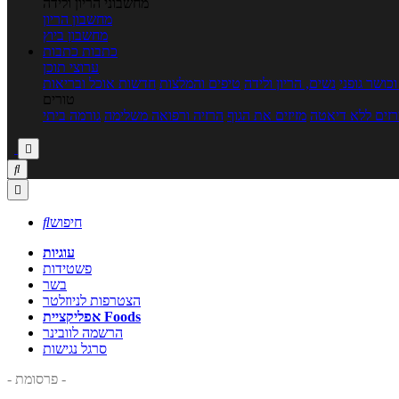
מחשבוני הריון ולידה
מחשבון הריון
מחשבון ביוץ
כתבות
כתבות
ערוצי תוכן
כושר גופני
נשים, הריון ולידה
טיפים והמלצות
חדשות אוכל ובריאות
טורים
זים ללא דיאטה
מזיזים את הגוף
הרזיה ורפואה משלימה
גורמה ביתי



חיפוש

עוגיות
פשטידות
בשר
הצטרפות לניוזלטר
אפליקציית Foods
הרשמה לוובינר
סרגל נגישות
- פרסומת -