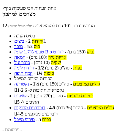
אחת העוגות הכי טעימות בקיץ
מצרכים למתכון
12 מנות/יחידות, 101 גרם למנה\יחידה
(תלוי בגודל המנה)
בסיס העוגה
L
יחידות
2
-
ביצים
כוס
1/2
-
סוכר
גביע
(150 גרם)
-
יוגורט Bio טבעי 1.7% שומן
אריזת נייר
(100 גרם)
-
חמאה
שקית
(10 גרם)
-
סוכר וניל
כפית
-
סה"כ
(2 גרם)
1/2
-
גרידת לימון
כוסות
1¼
-
קמח תופח
הפירות וסירופ המייפל
גדלים ממוצעים
-
סה"כ
(150 גרם)
1½
-
נקטרינה
1-2 נקטרינות חתוכות ל- 6

יחידות בינוניות
-
סה"כ
(270 גרם)
2
-
שזיפים
חתוכים ל- 5

גדלים ממוצעים
-
סה"כ
(36 גרם)
4.5
-
דובדבנים מתוקים
4-5 דובדבנים מגולענים

כפות
5
-
סירופ מייפל
- פרסומת -