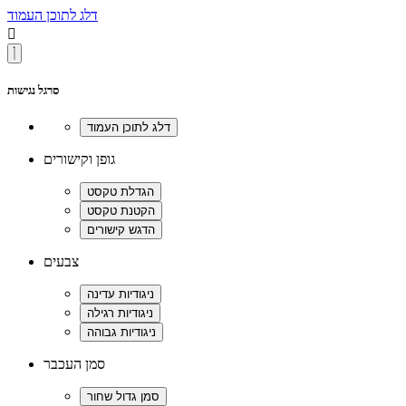
דלג לתוכן העמוד

סרגל נגישות
גופן וקישורים
צבעים
סמן העכבר