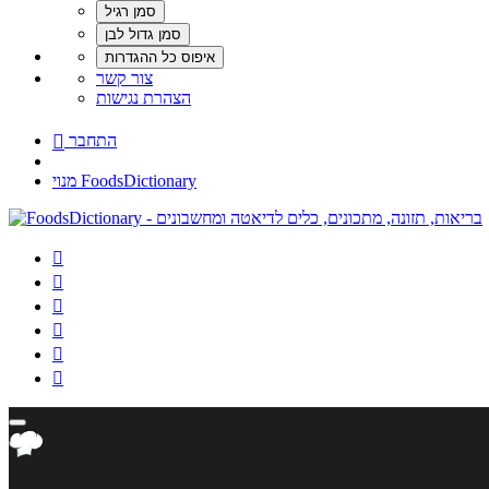
צור קשר
הצהרת נגישות
התחבר

מנוי FoodsDictionary





