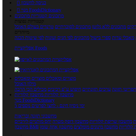
כניסה לחשבון

מנוי FoodsDictionary

מתכונים
קטגוריות מתכונים
קטגוריות נפוצות
קים
מתכונים ללא גלוטן
מתכונים לסוכרתיים
טרנדים בעולם האוכל
מיוחדים
מאכלי עדות
ספרי בישול
מתכונים לפי חגים ועונות
לפי שיטות הכנה
אפליקציית Foods
מוצרים ומאכלים
מוצרים ומאכלים
מילון האוכל
פריטי תזונה
ערכים תזונתיים
חיפוש ע"פ רכיבים
מכילים הכי הרבה
מחשבון קלוריות
מחשבון קלוריות
מנוי FoodsDictionary
5 ימי ניסיון חינם - לחצו לפרטים נוספים
מחשבוני תזונה ובריאות
ת
מחשבון שריפת קלוריות
מחשבון דופק מטרה
יחס מותניים לירכיים
 קלוריות
מחשבון מינונים מומלצים
מחשבון אחוז שומן
מחשבון BMI