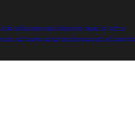
איך להכין
בית ומשפחה
בריאות
מחלות ובעיות
רפואה משלימה
ספורט ו
צלחת
טעים ללא גלוטן
טבעונות לבריאות
לבשל כמו שף
תזונה לבטן רגועה
מר