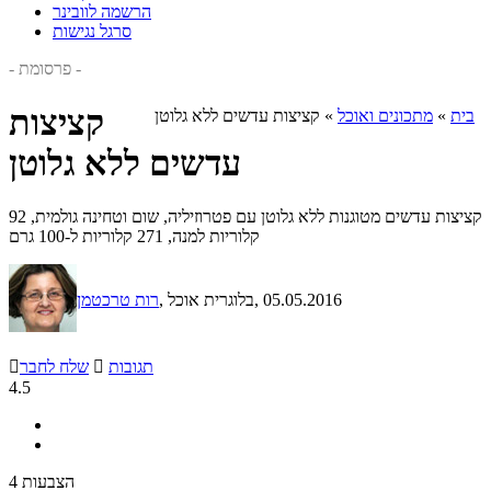
הרשמה לוובינר
סרגל נגישות
- פרסומת -
קציצות
בית
»
מתכונים ואוכל
»
קציצות עדשים ללא גלוטן
עדשים ללא גלוטן
קציצות עדשים מטוגנות ללא גלוטן עם פטרוזיליה, שום וטחינה גולמית, 92
קלוריות למנה, 271 קלוריות ל-100 גרם
, 05.05.2016
, בלוגרית אוכל
רות טרכטמן
תגובות

שלח לחבר

4.5
4 הצבעות