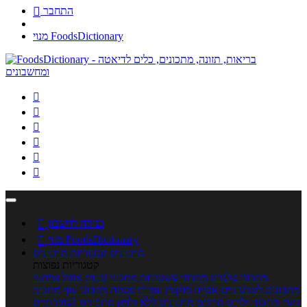
התחבר

מנוי FoodsDictionary






כניסה לחשבון

מנוי FoodsDictionary

מתכונים
קטגוריות מתכונים
קטגוריות נפוצות
מתכוני סלטים
מתכוני פשטידות
מתכוני עוגות
אוכל צמחוני
מתכונים לטבעוניים
אפייה
מוקפץ
עוגיות
פסטה
מתכוני עוף
מתכוני
בשר
מתכוני ילדים
מרקים
מתכונים ללא גלוטן
מתכונים לסוכרתיים