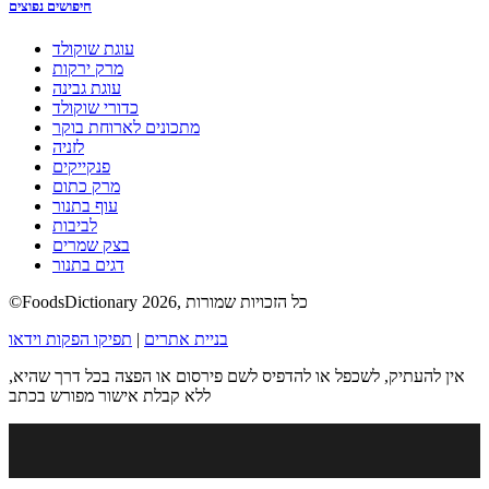
חיפושים נפוצים
עוגת שוקולד
מרק ירקות
עוגת גבינה
כדורי שוקולד
מתכונים לארוחת בוקר
לזניה
פנקייקים
מרק כתום
עוף בתנור
לביבות
בצק שמרים
דגים בתנור
©FoodsDictionary 2026, כל הזכויות שמורות
בניית אתרים
|
תפיקו הפקות וידאו
אין להעתיק, לשכפל או להדפיס לשם פירסום או הפצה בכל דרך שהיא,
ללא קבלת אישור מפורש בכתב