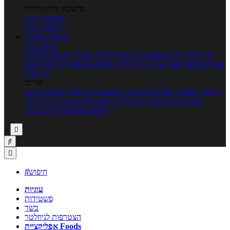
מחשבוני הריון ולידה
מחשבון הריון
מחשבון ביוץ
כתבות
כתבות
ערוצי תוכן
איך להכין
בית ומשפחה
בריאות
מחלות ובעיות
רפואה משלימה
ספורט וכושר גופני
נשים, הריון ולידה
טיפים והמלצות
חדשות אוכל
ובריאות
טורים
בריאות בצלחת
טעים ללא גלוטן
טבעונות לבריאות
לבשל כמו שף
תזונה לבטן רגועה
מרזים ללא דיאטה
מזיזים את הגוף
הרזיה
ורפואה משלימה
גורמה ביתי



חיפוש

עוגיות
פשטידות
בשר
הצטרפות לניוזלטר
אפליקציית Foods