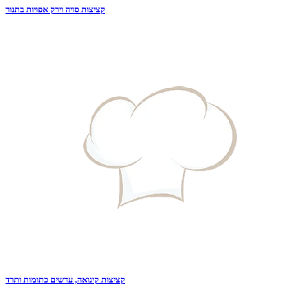
קציצות סויה וירק אפויות בתנור
קציצות קינואה, עדשים כתומות ותרד