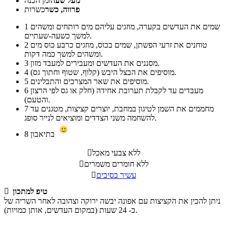
מעל שעה
זמן הכנה
פרווה, כשר
כשרות
שמים את העדשים בקערה, מוזגים עליהם מים רותחים ומשהים
1
למשך כשעה-שעתיים.
טוחנים את זרעי הפשתן, שמים בכוס, מוזגים כרבע כוס מים
2
ומשהים למשך כמה דקות.
מסננים את העדשים ומעבירים למעבד מזון.
3
מוסיפים את הבצל היבש (קלוף, שטוף וחתוך גס).
4
מוסיפים את שאר המצרכים והתבלינים.
5
מעבדים עד לקבלת תערובת אחידה (חלק או גס לפי הרצון
6
והטעם).
מחממים את השמן לטיגון במחבת, יוצרים קציצות, מטגנים עד
7
להשחמה משני הצדדים ומוציאים לנייר סופג.
בתיאבון
8
ללא צבעי מאכל

ללא חומרים משמרים

עשיר בסיבים

טיפ למתכון

ניתן להכין את הקציצות עם אפונה יבשה ירוקה וצהובה לאחר השריה של
כ- 24 שעות (במקום העדשים, אותן כמויות).