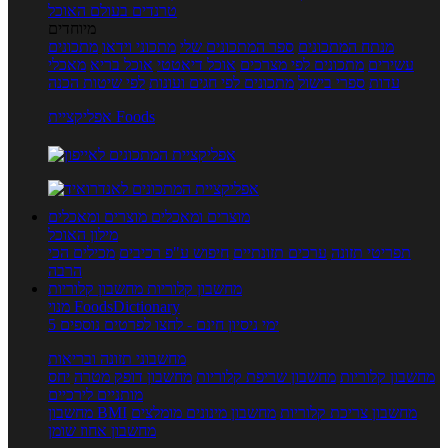
טרנדים בעולם האוכל
מיוחדים
מנתח המתכונים
ספר המתכונים שלי
מתכוני וידאו
מתכונים
עשירים
מתכונים לפי מצרכים
אוכל דיאטטי
אוכל בריא
מאכלי
עדות
ספרי בישול
מתכונים לפי חגים ועונות
לפי שיטות הכנה
אפליקציית Foods
מוצרים ומאכלים
מוצרים ומאכלים
מילון האוכל
תפריטי תזונה
ערכים תזונתיים
חיפוש ע"פ רכיבים
מכילים הכי
הרבה
מחשבון קלוריות
מחשבון קלוריות
מנוי FoodsDictionary
5 ימי ניסיון חינם - לחצו לפרטים נוספים
מחשבוני תזונה ובריאות
מחשבון קלוריות
מחשבון שריפת קלוריות
מחשבון דופק מטרה
יחס
מותניים לירכיים
מחשבון צריכת קלוריות
מחשבון מינונים מומלצים
מחשבון BMI
מחשבון אחוז שומן