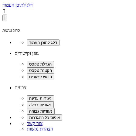
דלג לתוכן העמוד

סרגל נגישות
גופן וקישורים
צבעים
צור קשר
הצהרת נגישות