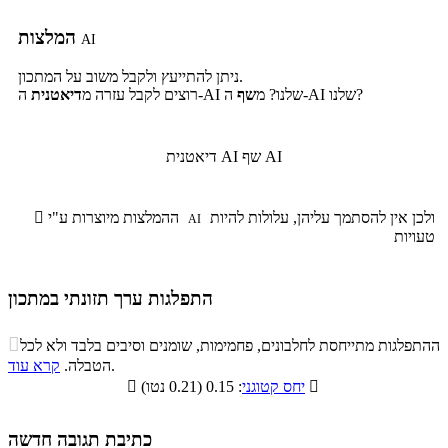
המלצות
AI
ניתן להתייעץ ולקבל משוב על המתכון.
ה-AI שלנו?
ה-AI שלנו? מ
שף
רוצים לקבל עזרה מ
דיאטנית
שף AI
דיאטנית AI
ולכן אין להסתמך עליהן, עלולות להיות
ההמלצות מיוצרות ע"י

AI
טעויות
התפלגות ערך תזונתי במתכון
התפלגות ערך תזונתי במתכון

ההתפלגות מתייחסת לחלבונים, פחמימות, שומנים וסיבים בלבד ולא לכל
סיבים
.
הטבלה.
קרא עוד
פחמימות
חלבונים
שומנים
תזונתיים

: 0.15 (0.21 נטו)
יחס קטוגני

19.7%
10.5%
21.4%
48.4%
כתיבת תגובה חדשה