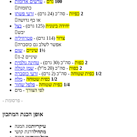
100
גרם
-
עדשים אדומות
כתומות

2
כפיות
-
סה"כ
(24 גרם)
-
זרעי פשתן
או כף גדושה

יחידה בינונית
(125 גרם)
-
בצל
יבש

צרור
(114 גרם)
-
פטרוזיליה
אפשר לשלב גם כוסברה

1½
שיניים
-
שום
1-2 שיניים

2
כפות
-
סה"כ
(30 גרם)
-
טחינה גולמית
2
כפות
-
סה"כ
(20 מ"ל)
-
שמן קנולה
1/2
כפית שטוחה
-
סה"כ
(2 גרם)
-
זרעי כוסברה
1/2
כפית שטוחה
-
מלח
1/4
כפית שטוחה
-
פלפל שחור
לפי הצורך
-
מים
- פרסומת -
אופן הכנת המתכון
עיקריות
סוג המנה
מתחיל
דרגת קושי