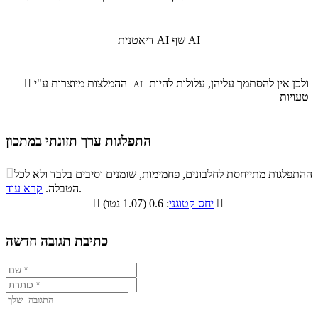
שף AI
דיאטנית AI
ולכן אין להסתמך עליהן, עלולות להיות
ההמלצות מיוצרות ע"י

AI
טעויות
התפלגות ערך תזונתי במתכון
התפלגות ערך תזונתי במתכון

ההתפלגות מתייחסת לחלבונים, פחמימות, שומנים וסיבים בלבד ולא לכל
סיבים
.
הטבלה.
קרא עוד
פחמימות
חלבונים
שומנים
תזונתיים

: 0.6 (1.07 נטו)
יחס קטוגני

21.4%
29.6%
18.2%
30.8%
כתיבת תגובה חדשה