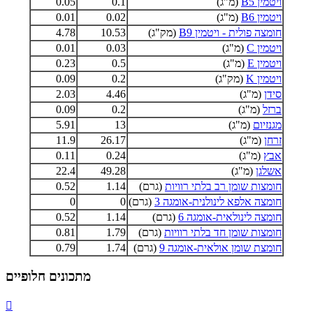
ויטמין B5
(מ"ג)
0.1
0.05
ויטמין B6
(מ"ג)
0.02
0.01
חומצה פולית - ויטמין B9
(מק"ג)
10.53
4.78
ויטמין C
(מ"ג)
0.03
0.01
ויטמין E
(מ"ג)
0.5
0.23
ויטמין K
(מק"ג)
0.2
0.09
סידן
(מ"ג)
4.46
2.03
ברזל
(מ"ג)
0.2
0.09
מגנזיום
(מ"ג)
13
5.91
זרחן
(מ"ג)
26.17
11.9
אבץ
(מ"ג)
0.24
0.11
אשלגן
(מ"ג)
49.28
22.4
חומצות שומן רב בלתי רוויות
(גרם)
1.14
0.52
חומצה אלפא לינולנית-אומגה 3
(גרם)
0
0
חומצה לינולאית-אומגה 6
(גרם)
1.14
0.52
חומצות שומן חד בלתי רוויות
(גרם)
1.79
0.81
חומצת שומן אולאית-אומגה 9
(גרם)
1.74
0.79
מתכונים חלופיים
