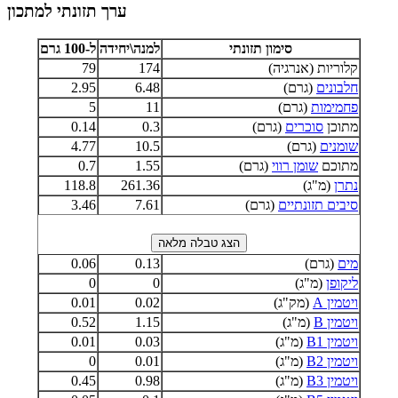
ערך תזונתי למתכון
סימון תזונתי
למנה\יחידה
ל-100 גרם
קלוריות (אנרגיה)
174
79
חלבונים
(גרם)
6.48
2.95
פחמימות
(גרם)
11
5
מתוכן
סוכרים
(גרם)
0.3
0.14
שומנים
(גרם)
10.5
4.77
מתוכם
שומן רווי
(גרם)
1.55
0.7
נתרן
(מ"ג)
261.36
118.8
סיבים תזונתיים
(גרם)
7.61
3.46
מים
(גרם)
0.13
0.06
ליקופן
(מ"ג)
0
0
ויטמין A
(מק"ג)
0.02
0.01
ויטמין B
(מ"ג)
1.15
0.52
ויטמין B1
(מ"ג)
0.03
0.01
ויטמין B2
(מ"ג)
0.01
0
ויטמין B3
(מ"ג)
0.98
0.45