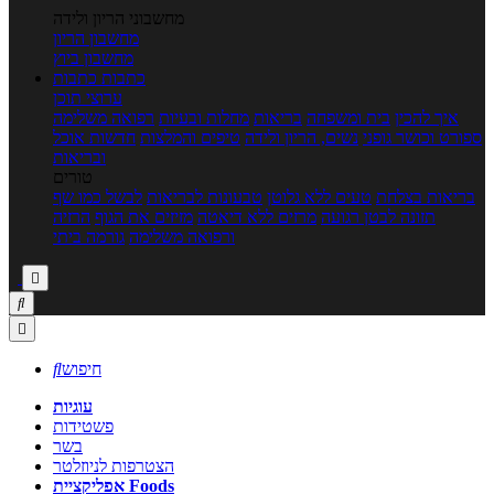
מחשבוני הריון ולידה
מחשבון הריון
מחשבון ביוץ
כתבות
כתבות
ערוצי תוכן
איך להכין
בית ומשפחה
בריאות
מחלות ובעיות
רפואה משלימה
ספורט וכושר גופני
נשים, הריון ולידה
טיפים והמלצות
חדשות אוכל
ובריאות
טורים
בריאות בצלחת
טעים ללא גלוטן
טבעונות לבריאות
לבשל כמו שף
תזונה לבטן רגועה
מרזים ללא דיאטה
מזיזים את הגוף
הרזיה
ורפואה משלימה
גורמה ביתי



חיפוש

עוגיות
פשטידות
בשר
הצטרפות לניוזלטר
אפליקציית Foods