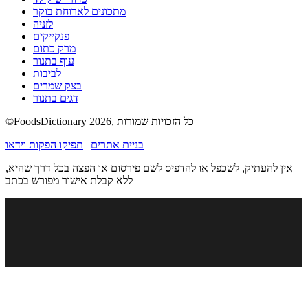
מתכונים לארוחת בוקר
לזניה
פנקייקים
מרק כתום
עוף בתנור
לביבות
בצק שמרים
דגים בתנור
©FoodsDictionary 2026, כל הזכויות שמורות
בניית אתרים
|
תפיקו הפקות וידאו
אין להעתיק, לשכפל או להדפיס לשם פירסום או הפצה בכל דרך שהיא,
ללא קבלת אישור מפורש בכתב