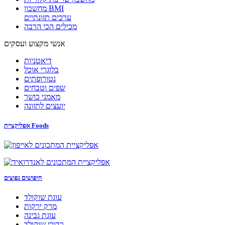
מחשבון BMI
ערכים תזונתיים
מכילים הכי הרבה
אנשי מקצוע ועסקים
דיאטניות
בלוגרי אוכל
נטורופתים
שפים וטבחים
מאמני כושר
יועצים לתזונה
אפליקציית Foods
חיפושים נפוצים
עוגת שוקולד
מרק ירקות
עוגת גבינה
כדורי שוקולד