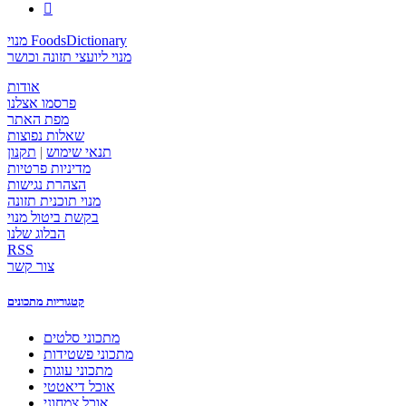

מנוי FoodsDictionary
מנוי ליועצי תזונה וכושר
אודות
פרסמו אצלנו
מפת האתר
שאלות נפוצות
תנאי שימוש
|
תקנון
מדיניות פרטיות
הצהרת נגישות
מנוי תוכנית תזונה
בקשת ביטול מנוי
הבלוג שלנו
RSS
צור קשר
קטגוריות מתכונים
מתכוני סלטים
מתכוני פשטידות
מתכוני עוגות
אוכל דיאטטי
אוכל צמחוני