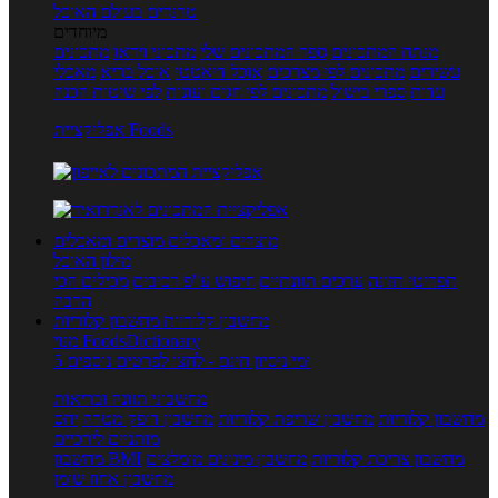
טרנדים בעולם האוכל
מיוחדים
מנתח המתכונים
ספר המתכונים שלי
מתכוני וידאו
מתכונים
עשירים
מתכונים לפי מצרכים
אוכל דיאטטי
אוכל בריא
מאכלי
עדות
ספרי בישול
מתכונים לפי חגים ועונות
לפי שיטות הכנה
אפליקציית Foods
מוצרים ומאכלים
מוצרים ומאכלים
מילון האוכל
תפריטי תזונה
ערכים תזונתיים
חיפוש ע"פ רכיבים
מכילים הכי
הרבה
מחשבון קלוריות
מחשבון קלוריות
מנוי FoodsDictionary
5 ימי ניסיון חינם - לחצו לפרטים נוספים
מחשבוני תזונה ובריאות
מחשבון קלוריות
מחשבון שריפת קלוריות
מחשבון דופק מטרה
יחס
מותניים לירכיים
מחשבון צריכת קלוריות
מחשבון מינונים מומלצים
מחשבון BMI
מחשבון אחוז שומן