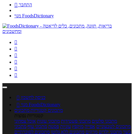
התחבר

מנוי FoodsDictionary






כניסה לחשבון

מנוי FoodsDictionary

מתכונים
קטגוריות מתכונים
קטגוריות נפוצות
מתכוני סלטים
מתכוני פשטידות
מתכוני עוגות
אוכל צמחוני
מתכונים לטבעוניים
אפייה
מוקפץ
עוגיות
פסטה
מתכוני עוף
מתכוני
בשר
מתכוני ילדים
מרקים
מתכונים ללא גלוטן
מתכונים לסוכרתיים