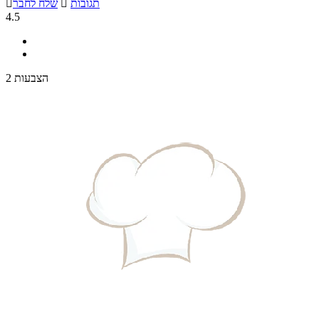
תגובות

שלח לחבר

4.5
2 הצבעות