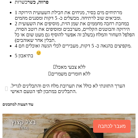
פרווה, כשר
כשרות
מרתיחים מים בסיר, מניחים את חבילת השעועית הירוקה
1
ומביאים שוב לרתיחה. מבשלים כ- 5 דקות ומסננים מהמים.
במחבת רחבה מחממים את שמן הזית, מוסיפים את השעועית
2
הירוקה והבוטנים הקלויים, מערבבים ומוסיפים את רוטב הסויה,
הפלפל השחור והמלח (בשלב זה אפשר להוסיף גם מעט שום או כל
תבלין אחר שאוהבים).
מקפיצים בהנאה כ- 5 דקות, מעבירים לכלי הגשה ואוכלים חם.
4
בתיאבון
5
ללא צבעי מאכל

ללא חומרים משמרים

הערך התזונתי לא כולל את תערובת מלח הים והתבלינים לגריל.

התבלינים במתכון לפי הטעם האישי.
עוד הצעות למתכונים
מעבר לכתבה