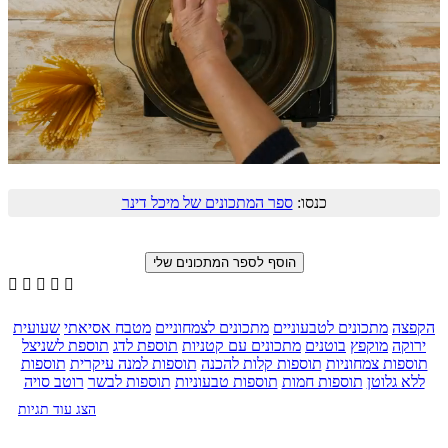
כנסו:
ספר המתכונים של מיכל דינר





הקפצה
מתכונים לטבעוניים
מתכונים לצמחוניים
מטבח אסיאתי
שעועית
ירוקה
מוקפץ
בוטנים
מתכונים עם קטניות
תוספת לדג
תוספת לשניצל
תוספות צמחוניות
תוספות קלות להכנה
תוספות למנה עיקרית
תוספות
ללא גלוטן
תוספות חמות
תוספות טבעוניות
תוספות לבשר
רוטב סויה
הצג עוד תגיות