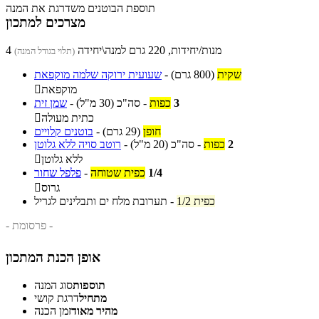
תוספת הבוטנים משדרגת את המנה
מצרכים למתכון
4 מנות/יחידות, 220 גרם למנה\יחידה
(תלוי בגודל המנה)
שקית
(800 גרם)
-
שעועית ירוקה שלמה מוקפאת
מוקפאת

3
כפות
-
סה"כ
(30 מ"ל)
-
שמן זית
כתית מעולה

חופן
(29 גרם)
-
בוטנים קלויים
2
כפות
-
סה"כ
(20 מ"ל)
-
רוטב סויה ללא גלוטן
ללא גלוטן

1/4
כפית שטוחה
-
פלפל שחור
גרוס

1/2 כפית
-
תערובת מלח ים ותבלינים לגריל
- פרסומת -
אופן הכנת המתכון
תוספות
סוג המנה
מתחיל
דרגת קושי
מהיר מאוד
זמן הכנה