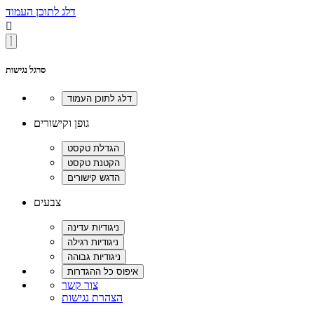
דלג לתוכן העמוד

סרגל נגישות
גופן וקישורים
צבעים
צור קשר
הצהרת נגישות