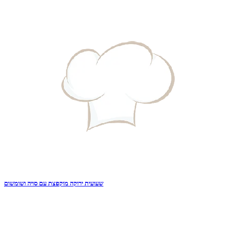
שעועית ירוקה מוקפצת עם סויה ושומשום