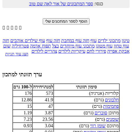
כנסו:
ספר המתכונים של אור לאה שם טוב





טיגון
מתכוני ילדים
עוף
חזה עוף במחבת
חזה עוף
עוף שילדים אוהבים
חזה
עוף טחון
עוף מטוגן
מתכוני עוף מיוחדים
בצל
תפוח אדמה
פטרוזיליה
שום
אבקת אפייה
פירורי לחם
עיקריות לילדים
צהריים לילדים
הצג עוד תגיות
ערך תזונתי למתכון
סימון תזונתי
למנה\יחידה
ל-100 גרם
קלוריות (אנרגיה)
573
176
חלבונים
(גרם)
41.9
12.86
פחמימות
(גרם)
47
15
מתוכן
סוכרים
(גרם)
3.87
1.19
שומנים
(גרם)
23.56
7.23
מתוכם
שומן רווי
(גרם)
3.04
0.93