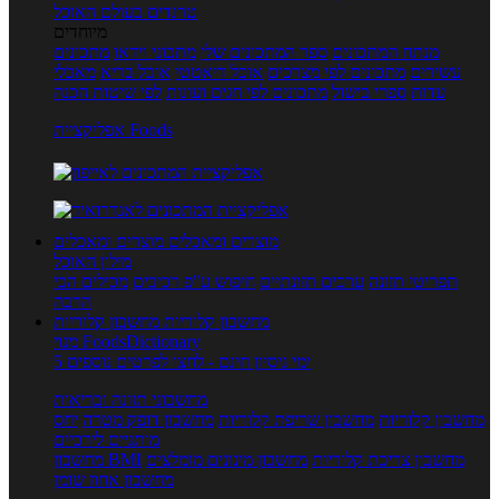
טרנדים בעולם האוכל
מיוחדים
מנתח המתכונים
ספר המתכונים שלי
מתכוני וידאו
מתכונים
עשירים
מתכונים לפי מצרכים
אוכל דיאטטי
אוכל בריא
מאכלי
עדות
ספרי בישול
מתכונים לפי חגים ועונות
לפי שיטות הכנה
אפליקציית Foods
מוצרים ומאכלים
מוצרים ומאכלים
מילון האוכל
תפריטי תזונה
ערכים תזונתיים
חיפוש ע"פ רכיבים
מכילים הכי
הרבה
מחשבון קלוריות
מחשבון קלוריות
מנוי FoodsDictionary
5 ימי ניסיון חינם - לחצו לפרטים נוספים
מחשבוני תזונה ובריאות
מחשבון קלוריות
מחשבון שריפת קלוריות
מחשבון דופק מטרה
יחס
מותניים לירכיים
מחשבון צריכת קלוריות
מחשבון מינונים מומלצים
מחשבון BMI
מחשבון אחוז שומן