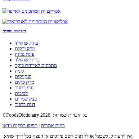
חיפושים נפוצים
עוגת שוקולד
מרק ירקות
עוגת גבינה
כדורי שוקולד
מתכונים לארוחת בוקר
לזניה
פנקייקים
מרק כתום
עוף בתנור
לביבות
בצק שמרים
דגים בתנור
©FoodsDictionary 2026, כל הזכויות שמורות
בניית אתרים
|
תפיקו הפקות וידאו
אין להעתיק, לשכפל או להדפיס לשם פירסום או הפצה בכל דרך שהיא,