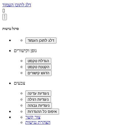
דלג לתוכן העמוד

סרגל נגישות
גופן וקישורים
צבעים
צור קשר
הצהרת נגישות