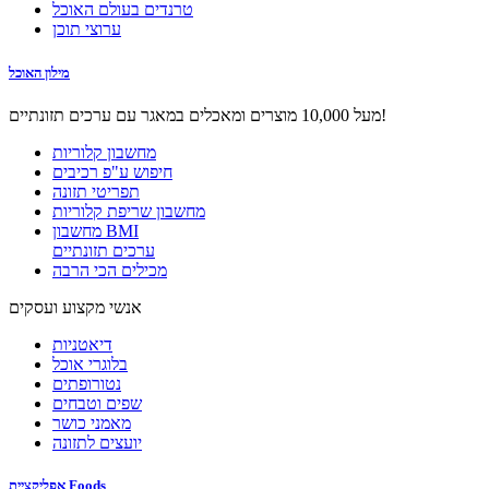
טרנדים בעולם האוכל
ערוצי תוכן
מילון האוכל
מעל 10,000 מוצרים ומאכלים במאגר עם ערכים תזונתיים!
מחשבון קלוריות
חיפוש ע"פ רכיבים
תפריטי תזונה
מחשבון שריפת קלוריות
מחשבון BMI
ערכים תזונתיים
מכילים הכי הרבה
אנשי מקצוע ועסקים
דיאטניות
בלוגרי אוכל
נטורופתים
שפים וטבחים
מאמני כושר
יועצים לתזונה
אפליקציית Foods