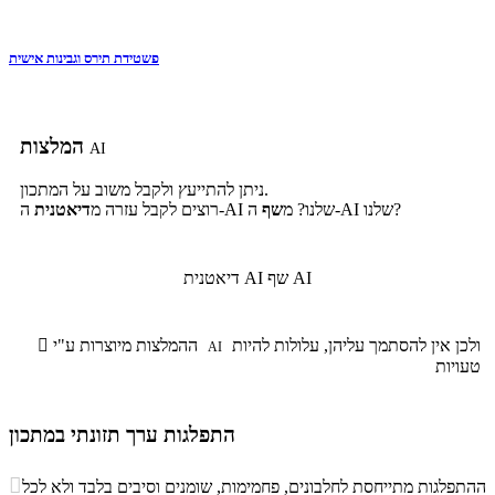
פשטידת תירס וגבינות אישית
המלצות
AI
ניתן להתייעץ ולקבל משוב על המתכון.
ה-AI שלנו?
ה-AI שלנו? מ
שף
רוצים לקבל עזרה מ
דיאטנית
שף AI
דיאטנית AI
ולכן אין להסתמך עליהן, עלולות להיות
ההמלצות מיוצרות ע"י

AI
טעויות
התפלגות ערך תזונתי במתכון
התפלגות ערך תזונתי במתכון

ההתפלגות מתייחסת לחלבונים, פחמימות, שומנים וסיבים בלבד ולא לכל