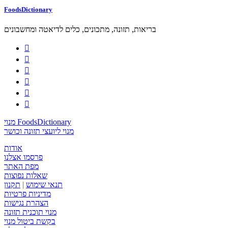
FoodsDictionary
בריאות, תזונה, מתכונים, כלים לדיאטה ומחשבונים






מנוי FoodsDictionary
מנוי ליועצי תזונה וכושר
אודות
פרסמו אצלנו
מפת האתר
שאלות נפוצות
תנאי שימוש
|
תקנון
מדיניות פרטיות
הצהרת נגישות
מנוי תוכנית תזונה
בקשת ביטול מנוי