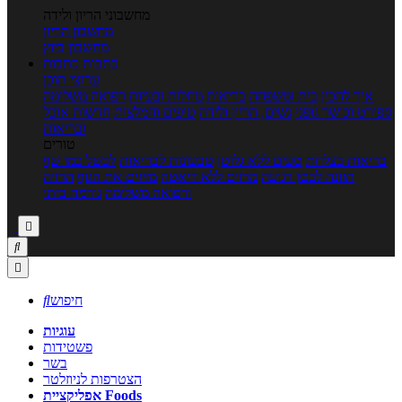
מחשבוני הריון ולידה
מחשבון הריון
מחשבון ביוץ
כתבות
כתבות
ערוצי תוכן
איך להכין
בית ומשפחה
בריאות
מחלות ובעיות
רפואה משלימה
ספורט וכושר גופני
נשים, הריון ולידה
טיפים והמלצות
חדשות אוכל
ובריאות
טורים
בריאות בצלחת
טעים ללא גלוטן
טבעונות לבריאות
לבשל כמו שף
תזונה לבטן רגועה
מרזים ללא דיאטה
מזיזים את הגוף
הרזיה
ורפואה משלימה
גורמה ביתי



חיפוש

עוגיות
פשטידות
בשר
הצטרפות לניוזלטר
אפליקציית Foods