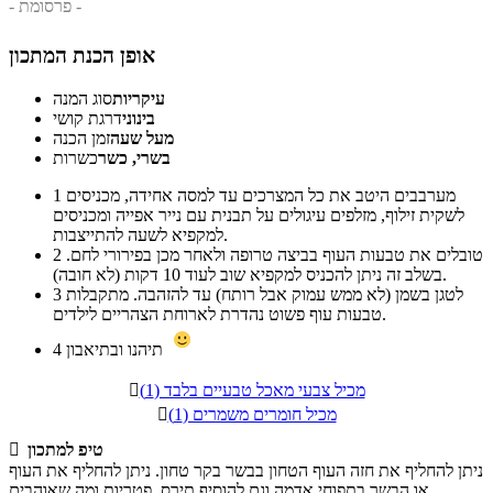
- פרסומת -
אופן הכנת המתכון
עיקריות
סוג המנה
בינוני
דרגת קושי
מעל שעה
זמן הכנה
בשרי, כשר
כשרות
מערבבים היטב את כל המצרכים עד למסה אחידה, מכניסים
1
לשקית זילוף, מזלפים עיגולים על תבנית עם נייר אפייה ומכניסים
למקפיא לשעה להתייצבות.
טובלים את טבעות העוף בביצה טרופה ולאחר מכן בפירורי לחם.
2
בשלב זה ניתן להכניס למקפיא שוב לעוד 10 דקות (לא חובה).
לטגן בשמן (לא ממש עמוק אבל רותח) עד להזהבה. מתקבלות
3
טבעות עוף פשוט נהדרת לארוחת הצהריים לילדים.
תיהנו ובתיאבון
4
מכיל צבעי מאכל טבעיים בלבד (1)

מכיל חומרים משמרים (1)

טיפ למתכון

ניתן להחליף את חזה העוף הטחון בבשר בקר טחון. ניתן להחליף את העוף
או הבשר בתפוחי אדמה וגם להוסיף תירס, פטריות ומה שאוהבים.