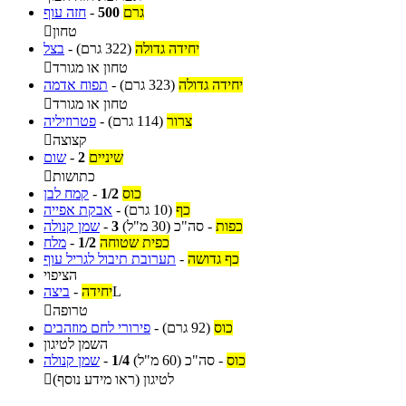
גרם
500
-
חזה עוף
טחון

יחידה גדולה
(322 גרם)
-
בצל
טחון או מגורד

יחידה גדולה
(323 גרם)
-
תפוח אדמה
טחון או מגורד

צרור
(114 גרם)
-
פטרוזיליה
קצוצה

שיניים
2
-
שום
כתושות

כוס
1/2
-
קמח לבן
כף
(10 גרם)
-
אבקת אפייה
כפות
-
סה"כ
(30 מ"ל)
3
-
שמן קנולה
כפית שטוחה
1/2
-
מלח
כף גדושה
-
תערובת תיבול לגריל עוף
הציפוי
L
יחידה
-
ביצה
טרופה

כוס
(92 גרם)
-
פירורי לחם מוזהבים
השמן לטיגון
כוס
-
סה"כ
(60 מ"ל)
1/4
-
שמן קנולה
לטיגון (ראו מידע נוסף)
