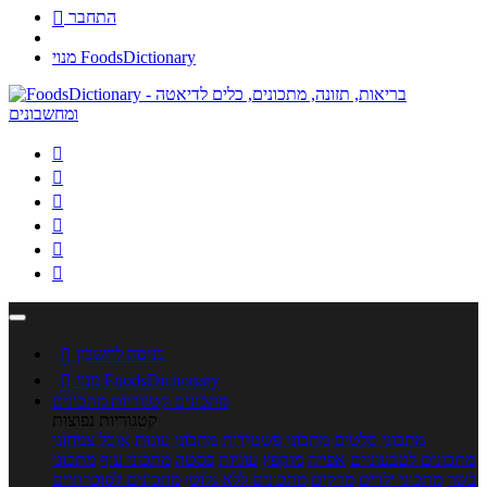
התחבר

מנוי FoodsDictionary






כניסה לחשבון

מנוי FoodsDictionary

מתכונים
קטגוריות מתכונים
קטגוריות נפוצות
מתכוני סלטים
מתכוני פשטידות
מתכוני עוגות
אוכל צמחוני
מתכונים לטבעוניים
אפייה
מוקפץ
עוגיות
פסטה
מתכוני עוף
מתכוני
בשר
מתכוני ילדים
מרקים
מתכונים ללא גלוטן
מתכונים לסוכרתיים