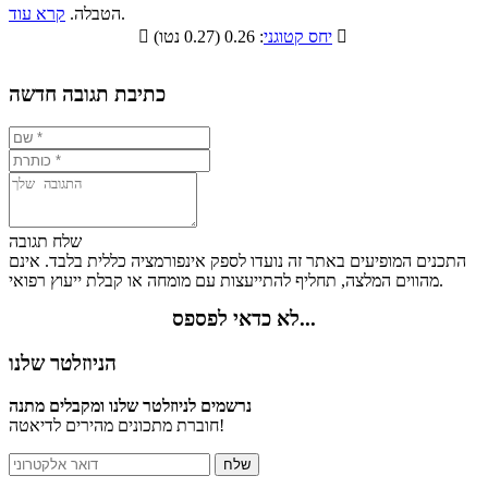
סיבים
.
הטבלה.
קרא עוד
פחמימות
חלבונים
שומנים
תזונתיים

: 0.26 (0.27 נטו)
יחס קטוגני

2.5%
20.4%
36.2%
40.9%
כתיבת תגובה חדשה
שלח תגובה
התכנים המופיעים באתר זה נועדו לספק אינפורמציה כללית בלבד. אינם
מהווים המלצה, תחליף להתייעצות עם מומחה או קבלת ייעוץ רפואי.
לא כדאי לפספס...
הניוזלטר שלנו
נרשמים לניוזלטר שלנו ומקבלים מתנה
חוברת מתכונים מהירים לדיאטה!