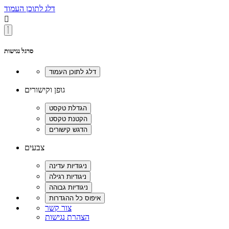
דלג לתוכן העמוד

סרגל נגישות
גופן וקישורים
צבעים
צור קשר
הצהרת נגישות