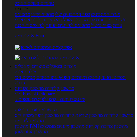
טרנדים בעולם האוכל
מיוחדים
מנתח המתכונים
ספר המתכונים שלי
מתכוני וידאו
מתכונים
עשירים
מתכונים לפי מצרכים
אוכל דיאטטי
אוכל בריא
מאכלי
עדות
ספרי בישול
מתכונים לפי חגים ועונות
לפי שיטות הכנה
אפליקציית Foods
מוצרים ומאכלים
מוצרים ומאכלים
מילון האוכל
תפריטי תזונה
ערכים תזונתיים
חיפוש ע"פ רכיבים
מכילים הכי
הרבה
מחשבון קלוריות
מחשבון קלוריות
מנוי FoodsDictionary
5 ימי ניסיון חינם - לחצו לפרטים נוספים
מחשבוני תזונה ובריאות
מחשבון קלוריות
מחשבון שריפת קלוריות
מחשבון דופק מטרה
יחס
מותניים לירכיים
מחשבון צריכת קלוריות
מחשבון מינונים מומלצים
מחשבון BMI
מחשבון אחוז שומן