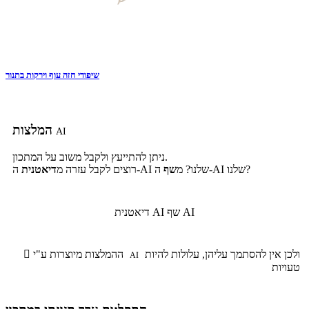
שיפודי חזה עוף וירקות בתנור
המלצות
AI
ניתן להתייעץ ולקבל משוב על המתכון.
ה-AI שלנו?
ה-AI שלנו? מ
שף
רוצים לקבל עזרה מ
דיאטנית
שף AI
דיאטנית AI
ולכן אין להסתמך עליהן, עלולות להיות
ההמלצות מיוצרות ע"י

AI
טעויות