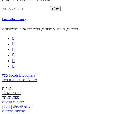
FoodsDictionary
בריאות, תזונה, מתכונים, כלים לדיאטה ומחשבונים






מנוי FoodsDictionary
מנוי ליועצי תזונה וכושר
אודות
פרסמו אצלנו
מפת האתר
שאלות נפוצות
תנאי שימוש
|
תקנון
מדיניות פרטיות