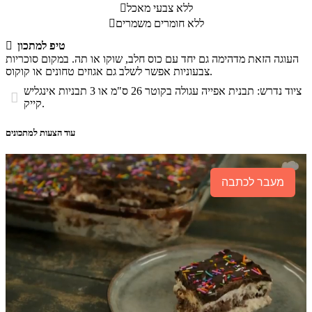
ללא צבעי מאכל

ללא חומרים משמרים

טיפ למתכון

העוגה הזאת מדהימה גם יחד עם כוס חלב, שוקו או תה. במקום סוכריות
צבעוניות אפשר לשלב גם אגוזים טחונים או קוקוס.
ציוד נדרש: תבנית אפייה עגולה בקוטר 26 ס"מ או 3 תבניות אינגליש

קייק.
עוד הצעות למתכונים
מעבר לכתבה