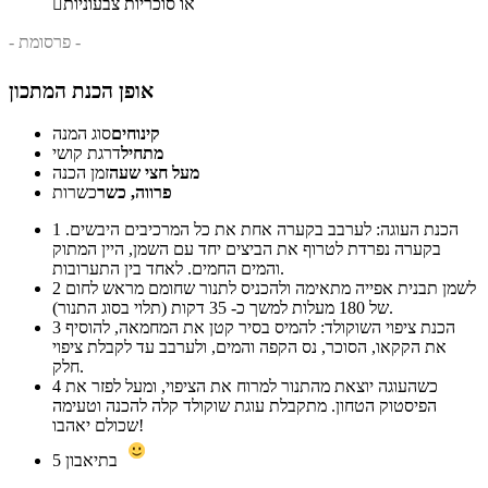
או סוכריות צבעוניות

- פרסומת -
אופן הכנת המתכון
קינוחים
סוג המנה
מתחיל
דרגת קושי
מעל חצי שעה
זמן הכנה
פרווה, כשר
כשרות
הכנת העוגה: לערבב בקערה אחת את כל המרכיבים היבשים.
1
בקערה נפרדת לטרוף את הביצים יחד עם השמן, היין המתוק
והמים החמים. לאחד בין התערובות.
לשמן תבנית אפייה מתאימה ולהכניס לתנור שחומם מראש לחום
2
של 180 מעלות למשך כ- 35 דקות (תלוי בסוג התנור).
הכנת ציפוי השוקולד: להמיס בסיר קטן את המחמאה, להוסיף
3
את הקקאו, הסוכר, נס הקפה והמים, ולערבב עד לקבלת ציפוי
חלק.
כשהעוגה יוצאת מהתנור למרוח את הציפוי, ומעל לפזר את
4
הפיסטוק הטחון. מתקבלת עוגת שוקולד קלה להכנה וטעימה
שכולם יאהבו!
בתיאבון
5