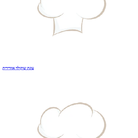
עוגת שוקולד אוורירית