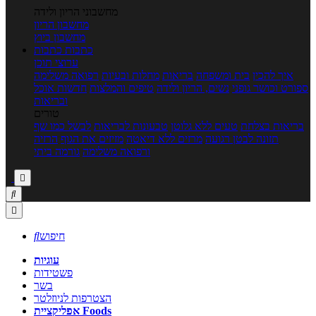
מחשבוני הריון ולידה
מחשבון הריון
מחשבון ביוץ
כתבות
כתבות
ערוצי תוכן
איך להכין
בית ומשפחה
בריאות
מחלות ובעיות
רפואה משלימה
ספורט וכושר גופני
נשים, הריון ולידה
טיפים והמלצות
חדשות אוכל
ובריאות
טורים
בריאות בצלחת
טעים ללא גלוטן
טבעונות לבריאות
לבשל כמו שף
תזונה לבטן רגועה
מרזים ללא דיאטה
מזיזים את הגוף
הרזיה
ורפואה משלימה
גורמה ביתי



חיפוש

עוגיות
פשטידות
בשר
הצטרפות לניוזלטר
אפליקציית Foods