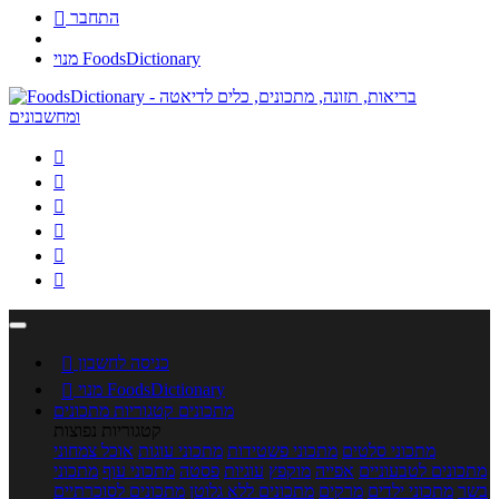
התחבר

מנוי FoodsDictionary






כניסה לחשבון

מנוי FoodsDictionary

מתכונים
קטגוריות מתכונים
קטגוריות נפוצות
מתכוני סלטים
מתכוני פשטידות
מתכוני עוגות
אוכל צמחוני
מתכונים לטבעוניים
אפייה
מוקפץ
עוגיות
פסטה
מתכוני עוף
מתכוני
בשר
מתכוני ילדים
מרקים
מתכונים ללא גלוטן
מתכונים לסוכרתיים