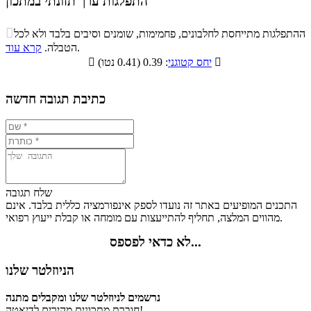
התפלגות ערך תזונתי במתכון
התפלגות ערך תזונתי במתכון

ההתפלגות מתייחסת לחלבונים, פחמימות, שומנים וסיבים בלבד ולא לכל
סיבים
.
הטבלה.
קרא עוד
פחמימות
חלבונים
שומנים
תזונתיים

: 0.39 (0.41 נטו)
יחס קטוגני

3.2%
27.2%
8.6%
61%
כתיבת תגובה חדשה
שלח תגובה
התכנים המופיעים באתר זה נועדו לספק אינפורמציה כללית בלבד. אינם
מהווים המלצה, תחליף להתייעצות עם מומחה או קבלת ייעוץ רפואי.
לא כדאי לפספס...
הניוזלטר שלנו
נרשמים לניוזלטר שלנו ומקבלים מתנה
חוברת מתכונים מהירים לדיאטה!