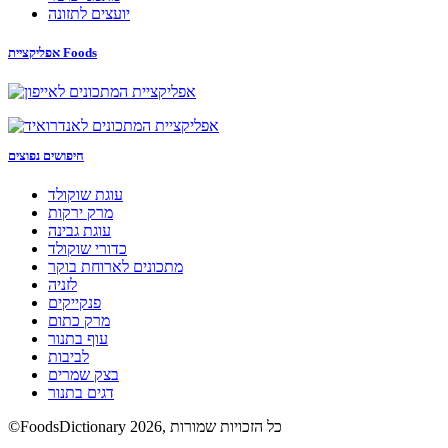
יועצים לתזונה
אפליקציית Foods
חיפושים נפוצים
עוגת שוקולד
מרק ירקות
עוגת גבינה
כדורי שוקולד
מתכונים לארוחת בוקר
לזניה
פנקייקים
מרק כתום
עוף בתנור
לביבות
בצק שמרים
דגים בתנור
©FoodsDictionary 2026, כל הזכויות שמורות