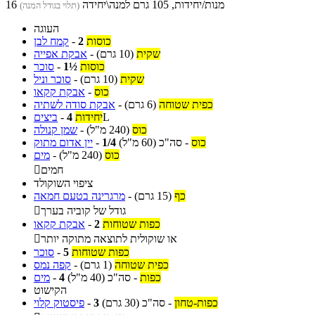
16 מנות/יחידות, 105 גרם למנה\יחידה
(תלוי בגודל המנה)
העוגה
כוסות
2
-
קמח לבן
שקית
(10 גרם)
-
אבקת אפייה
כוסות
1½
-
סוכר
שקית
(10 גרם)
-
סוכר וניל
כוס
-
אבקת קקאו
כפית שטוחה
(6 גרם)
-
אבקת סודה לשתיה
L
יחידות
4
-
ביצים
כוס
(240 מ"ל)
-
שמן קנולה
כוס
-
סה"כ
(60 מ"ל)
1/4
-
יין אדום מתוק
כוס
(240 מ"ל)
-
מים
חמים

ציפוי השוקולד
כף
(15 גרם)
-
מרגרינה בטעם חמאה
גודל של קוביה בערך

כפות שטוחות
2
-
אבקת קקאו
או שוקולית לתוצאה מתוקה יותר

כפות שטוחות
5
-
סוכר
כפית שטוחה
(1 גרם)
-
קפה נמס
כפות
-
סה"כ
(40 מ"ל)
4
-
מים
הקישוט
כפות-טחון
-
סה"כ
(30 גרם)
3
-
פיסטוק קלוי