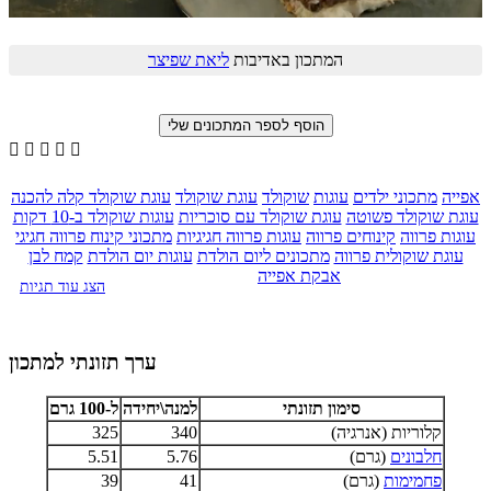
המתכון באדיבות
ליאת שפיצר





אפייה
מתכוני ילדים
עוגות
שוקולד
עוגת שוקולד
עוגת שוקולד קלה להכנה
עוגת שוקולד פשוטה
עוגת שוקולד עם סוכריות
עוגות שוקולד ב-10 דקות
עוגות פרווה
קינוחים פרווה
עוגות פרווה חגיגיות
מתכוני קינוח פרווה חגיגי
עוגת שוקולית פרווה
מתכונים ליום הולדת
עוגות יום הולדת
קמח לבן
אבקת אפייה
הצג עוד תגיות
ערך תזונתי למתכון
סימון תזונתי
למנה\יחידה
ל-100 גרם
קלוריות (אנרגיה)
340
325
חלבונים
(גרם)
5.76
5.51
פחמימות
(גרם)
41
39