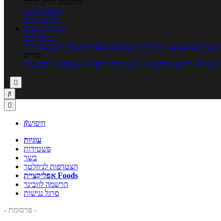
מחשבוני הריון ולידה
מחשבון הריון
מחשבון ביוץ
כתבות
כתבות
ערוצי תוכן
כושר גופני
נשים, הריון ולידה
טיפים והמלצות
חדשות אוכל ובריאות
טורים
זים ללא דיאטה
מזיזים את הגוף
הרזיה ורפואה משלימה
גורמה ביתי



חיפוש

עוגיות
פשטידות
בשר
הצטרפות לניוזלטר
אפליקציית Foods
הרשמה לוובינר
סרגל נגישות
- פרסומת -