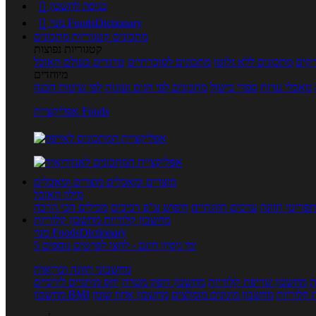
כניסה לחשבון

מנוי FoodsDictionary

מתכונים
קטגוריות מתכונים
קטגוריות נפוצות
קים
מתכונים ללא גלוטן
מתכונים לסוכרתיים
טרנדים בעולם האוכל
מיוחדים
מאכלי עדות
ספרי בישול
מתכונים לפי חגים ועונות
לפי שיטות הכנה
אפליקציית Foods
מוצרים ומאכלים
מוצרים ומאכלים
מילון האוכל
פריטי תזונה
ערכים תזונתיים
חיפוש ע"פ רכיבים
מכילים הכי הרבה
מחשבון קלוריות
מחשבון קלוריות
מנוי FoodsDictionary
5 ימי ניסיון חינם - לחצו לפרטים נוספים
מחשבוני תזונה ובריאות
ת
מחשבון שריפת קלוריות
מחשבון דופק מטרה
יחס מותניים לירכיים
 קלוריות
מחשבון מינונים מומלצים
מחשבון אחוז שומן
מחשבון BMI