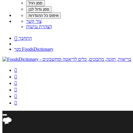
צור קשר
הצהרת נגישות
התחבר

מנוי FoodsDictionary





