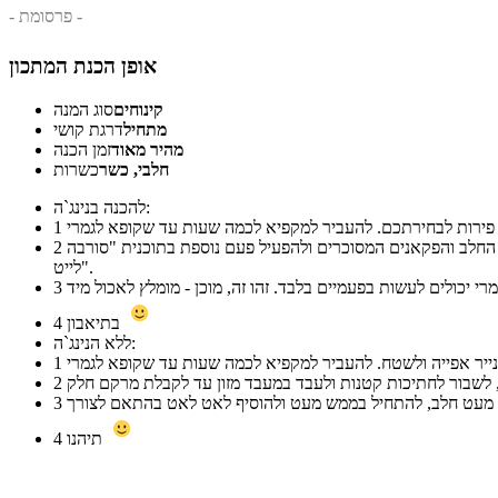
- פרסומת -
אופן הכנת המתכון
קינוחים
סוג המנה
מתחיל
דרגת קושי
מהיר מאוד
זמן הכנה
חלבי, כשר
כשרות
להכנה בנינג`ה:
1
להוציא מהמקפיא, לכסות ולהפעיל את הנינג`ה על תוכנית "סורבה לייט". כשהתוכנית הסתיימה לפתוח את הפרוזן, ליצור גומה במרכז, להוסיף את החלב והפקאנים המסוכרים ולהפעיל פעם נוספת בתוכנית "סורבה
2
לייט".
3
בתיאבון
4
ללא הנינג`ה:
1
2
3
תיהנו
4