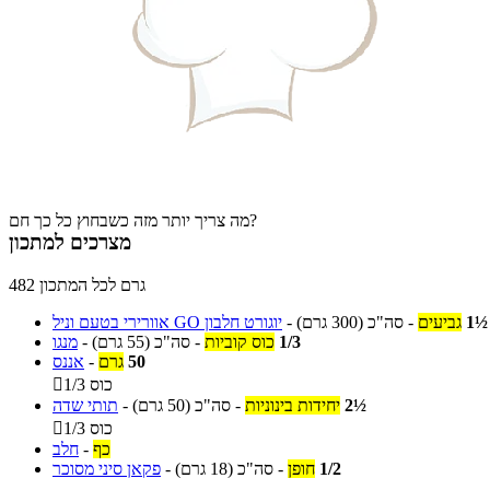
מה צריך יותר מזה כשבחוץ כל כך חם?
מצרכים למתכון
482 גרם לכל המתכון
1½
גביעים
-
סה"כ
(300 גרם)
-
יוגורט חלבון GO אוורירי בטעם וניל
1/3
כוס קוביות
-
סה"כ
(55 גרם)
-
מנגו
50
גרם
-
אננס
1/3 כוס

2½
יחידות בינוניות
-
סה"כ
(50 גרם)
-
תותי שדה
1/3 כוס

כף
-
חלב
1/2
חופן
-
סה"כ
(18 גרם)
-
פקאן סיני מסוכר