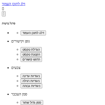
דלג לתוכן העמוד

סרגל נגישות
גופן וקישורים
צבעים
סמן העכבר