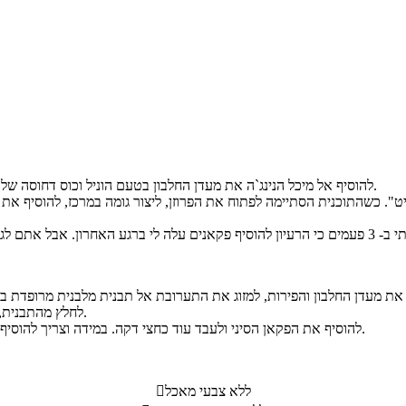
להוסיף אל מיכל הנינג`ה את מעדן החלבון בטעם הוניל וכוס דחוסה של פירות לבחירתכם. להעביר למקפיא לכמה שעות עד שקופא לגמרי.
לחלץ מהתבנית, לשבור לחתיכות קטנות ולעבד במעבד מזון עד לקבלת מרקם חלק.
להוסיף את הפקאן הסיני ולעבד עוד כחצי דקה. במידה וצריך להוסיף מעט חלב, להתחיל בממש מעט ולהוסיף לאט לאט בהתאם לצורך.
ללא צבעי מאכל
