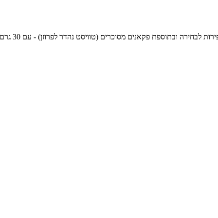
פת פקאנים מסוכרים (טוויסט נהדר לפרוזן) - עם 30 גרם חלבון, עם או בלי נינג`ה! 378 קלוריות לכל המתכון, 78 קלוריות ל-100 גרם