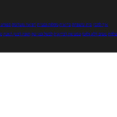
איך להכין
בית ומשפחה
בריאות
מחלות ובעיות
רפואה משלימה
ספורט ו
צלחת
טעים ללא גלוטן
טבעונות לבריאות
לבשל כמו שף
תזונה לבטן רגועה
מר