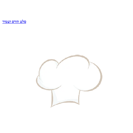
סלט תירס ושמיר