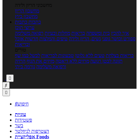
מחשבוני הריון ולידה
מחשבון הריון
מחשבון ביוץ
כתבות
כתבות
ערוצי תוכן
איך להכין
בית ומשפחה
בריאות
מחלות ובעיות
רפואה משלימה
ספורט וכושר גופני
נשים, הריון ולידה
טיפים והמלצות
חדשות אוכל
ובריאות
טורים
בריאות בצלחת
טעים ללא גלוטן
טבעונות לבריאות
לבשל כמו שף
תזונה לבטן רגועה
מרזים ללא דיאטה
מזיזים את הגוף
הרזיה
ורפואה משלימה
גורמה ביתי



חיפוש

עוגיות
פשטידות
בשר
הצטרפות לניוזלטר
אפליקציית Foods