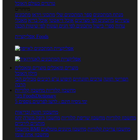
טרנדים בעולם האוכל
מיוחדים
מנתח המתכונים
ספר המתכונים שלי
מתכוני וידאו
מתכונים
עשירים
מתכונים לפי מצרכים
אוכל דיאטטי
אוכל בריא
מאכלי
עדות
ספרי בישול
מתכונים לפי חגים ועונות
לפי שיטות הכנה
אפליקציית Foods
מוצרים ומאכלים
מוצרים ומאכלים
מילון האוכל
תפריטי תזונה
ערכים תזונתיים
חיפוש ע"פ רכיבים
מכילים הכי
הרבה
מחשבון קלוריות
מחשבון קלוריות
מנוי FoodsDictionary
5 ימי ניסיון חינם - לחצו לפרטים נוספים
מחשבוני תזונה ובריאות
מחשבון קלוריות
מחשבון שריפת קלוריות
מחשבון דופק מטרה
יחס
מותניים לירכיים
מחשבון צריכת קלוריות
מחשבון מינונים מומלצים
מחשבון BMI
מחשבון אחוז שומן