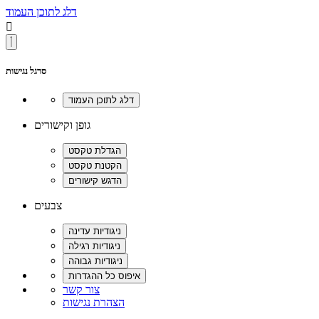
דלג לתוכן העמוד

סרגל נגישות
גופן וקישורים
צבעים
צור קשר
הצהרת נגישות