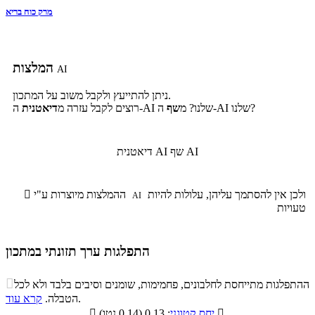
מרק כוח בריא
המלצות
AI
ניתן להתייעץ ולקבל משוב על המתכון.
ה-AI שלנו?
ה-AI שלנו? מ
שף
רוצים לקבל עזרה מ
דיאטנית
שף AI
דיאטנית AI
ולכן אין להסתמך עליהן, עלולות להיות
ההמלצות מיוצרות ע"י

AI
טעויות
התפלגות ערך תזונתי במתכון
התפלגות ערך תזונתי במתכון

ההתפלגות מתייחסת לחלבונים, פחמימות, שומנים וסיבים בלבד ולא לכל
סיבים
.
הטבלה.
קרא עוד
פחמימות
חלבונים
שומנים
תזונתיים

: 0.13 (0.14 נטו)
יחס קטוגני
