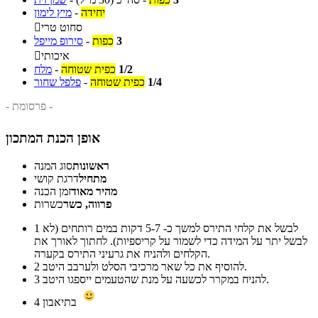
יחידה
-
מיץ לימון
סחוט טרי

3
כפות
-
סירופ מייפל
איכותי

1/2
כפית שטוחה
-
מלח
1/4
כפית שטוחה
-
פלפל שחור
- פרסומת -
אופן הכנת המתכון
ראשונות
סוג המנה
מתחיל
דרגת קושי
מהיר מאוד
זמן הכנה
פרווה, כשר
כשרות
לבשל את קלחי התירס למשך כ- 5-7 דקות במים רותחים (לא
1
לבשל יתר על המידה כדי לשמור על קריספיות). לחתוך לאורך את
הקלחים ולהניח את גרעיני התירס בקערה.
להוסיף את כל שאר מרכיבי הסלט ולערבב היטב.
2
להניח במקרר לכשעה על מנת שהטעמים ייספגו היטב.
3
בתיאבון
4