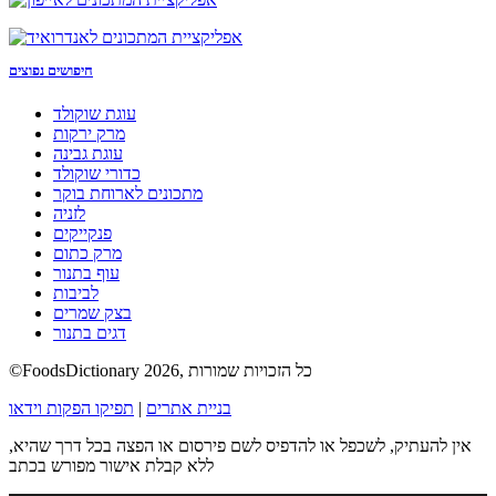
חיפושים נפוצים
עוגת שוקולד
מרק ירקות
עוגת גבינה
כדורי שוקולד
מתכונים לארוחת בוקר
לזניה
פנקייקים
מרק כתום
עוף בתנור
לביבות
בצק שמרים
דגים בתנור
©FoodsDictionary 2026, כל הזכויות שמורות
בניית אתרים
|
תפיקו הפקות וידאו
אין להעתיק, לשכפל או להדפיס לשם פירסום או הפצה בכל דרך שהיא,
ללא קבלת אישור מפורש בכתב