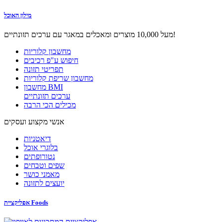
מילון האוכל
מעל 10,000 מוצרים ומאכלים במאגר עם ערכים תזונתיים!
מחשבון קלוריות
חיפוש ע"פ רכיבים
תפריטי תזונה
מחשבון שריפת קלוריות
מחשבון BMI
ערכים תזונתיים
מכילים הכי הרבה
אנשי מקצוע ועסקים
דיאטניות
בלוגרי אוכל
נטורופתים
שפים וטבחים
מאמני כושר
יועצים לתזונה
אפליקציית Foods