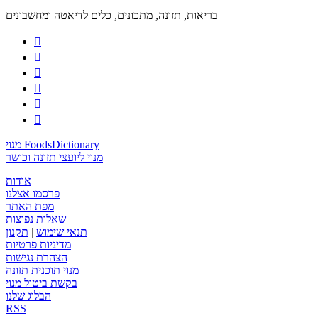
בריאות, תזונה, מתכונים, כלים לדיאטה ומחשבונים






מנוי FoodsDictionary
מנוי ליועצי תזונה וכושר
אודות
פרסמו אצלנו
מפת האתר
שאלות נפוצות
תנאי שימוש
|
תקנון
מדיניות פרטיות
הצהרת נגישות
מנוי תוכנית תזונה
בקשת ביטול מנוי
הבלוג שלנו
RSS