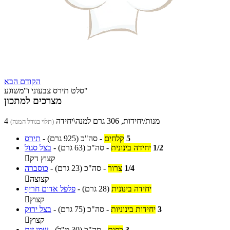
הקודם
הבא
סלט תירס צבעוני ו"משוגע"
מצרכים למתכון
4 מנות/יחידות, 306 גרם למנה\יחידה
(תלוי בגודל המנה)
5
קלחים
-
סה"כ
(925 גרם)
-
תירס
1/2
יחידה בינונית
-
סה"כ
(63 גרם)
-
בצל סגול
קצוץ דק

1/4
צרור
-
סה"כ
(23 גרם)
-
כוסברה
קצוצה

יחידה בינונית
(28 גרם)
-
פלפל אדום חריף
קצוץ

3
יחידות בינוניות
-
סה"כ
(75 גרם)
-
בצל ירוק
קצוץ

3
כפות
-
סה"כ
(30 מ"ל)
-
שמן זית