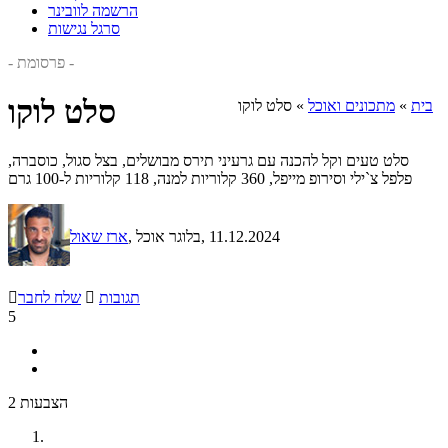
הרשמה לוובינר
סרגל נגישות
- פרסומת -
סלט לוקו
בית
»
מתכונים ואוכל
»
סלט לוקו
סלט טעים וקל להכנה עם גרעיני תירס מבושלים, בצל סגול, כוסברה,
פלפל צ`ילי וסירופ מייפל, 360 קלוריות למנה, 118 קלוריות ל-100 גרם
, 11.12.2024
, בלוגר אוכל
ארז שאול
תגובות

שלח לחבר

5
2 הצבעות