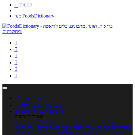
התחבר

מנוי FoodsDictionary






כניסה לחשבון

מנוי FoodsDictionary

מתכונים
קטגוריות מתכונים
קטגוריות נפוצות
מתכוני סלטים
מתכוני פשטידות
מתכוני עוגות
אוכל צמחוני
מתכונים לטבעוניים
אפייה
מוקפץ
עוגיות
פסטה
מתכוני עוף
מתכוני
בשר
מתכוני ילדים
מרקים
מתכונים ללא גלוטן
מתכונים לסוכרתיים