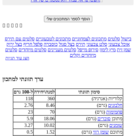






בישול
סלטים
מתכונים לצמחוניים
מתכונים לטבעוניים
סלטים עם תירס
אוכל צבעוני
סלט צבעוני
תירס
בצל סגול
כוסברה
פלפל חריף
בצל ירוק
שמן זית
מיץ לימון
סירופ מייפל
סלטים מעניינים
סלטים מיוחדים
סלטים
מיוחדים וקלים
הצג עוד תגיות
ערך תזונתי למתכון
סימון תזונתי
למנה\יחידה
ל-100 גרם
קלוריות (אנרגיה)
360
118
חלבונים
(גרם)
8.46
2.76
פחמימות
(גרם)
70
23
מתוכן
סוכרים
(גרם)
18.06
5.9
שומנים
(גרם)
10.02
3.27
מתוכם
שומן רווי
(גרם)
1.52
0.5