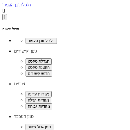
דלג לתוכן העמוד

סרגל נגישות
גופן וקישורים
צבעים
סמן העכבר