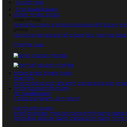
כניסה לחשבון

מנוי FoodsDictionary

מתכונים
קטגוריות מתכונים
קטגוריות נפוצות
קים
מתכונים ללא גלוטן
מתכונים לסוכרתיים
טרנדים בעולם האוכל
מיוחדים
מאכלי עדות
ספרי בישול
מתכונים לפי חגים ועונות
לפי שיטות הכנה
אפליקציית Foods
מוצרים ומאכלים
מוצרים ומאכלים
מילון האוכל
פריטי תזונה
ערכים תזונתיים
חיפוש ע"פ רכיבים
מכילים הכי הרבה
מחשבון קלוריות
מחשבון קלוריות
מנוי FoodsDictionary
5 ימי ניסיון חינם - לחצו לפרטים נוספים
מחשבוני תזונה ובריאות
ת
מחשבון שריפת קלוריות
מחשבון דופק מטרה
יחס מותניים לירכיים
 קלוריות
מחשבון מינונים מומלצים
מחשבון אחוז שומן
מחשבון BMI