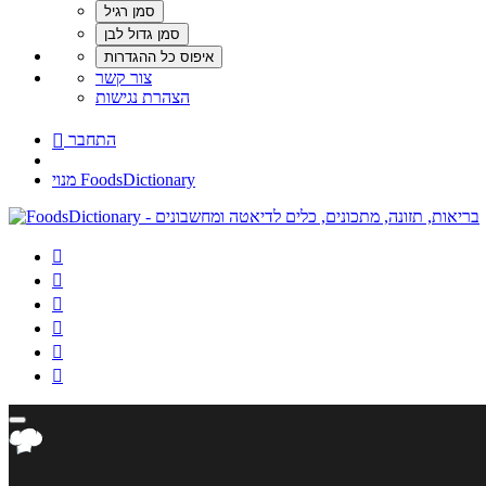
צור קשר
הצהרת נגישות
התחבר

מנוי FoodsDictionary





