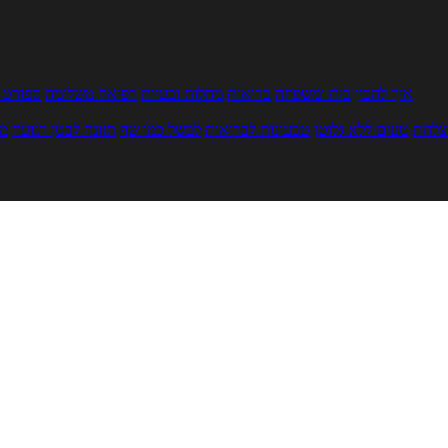
איך להכין
בית ומשפחה
בריאות
מחלות ובעיות
רפואה משלימה
ספורט ו
צלחת
טעים ללא גלוטן
טבעונות לבריאות
לבשל כמו שף
תזונה לבטן רגועה
מר