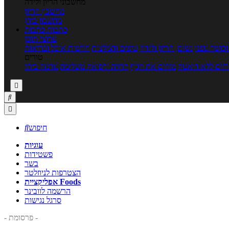
מחשבוני הריון ולידה
מחשבון הריון
מחשבון ביוץ
כתבות
כתבות
ערוצי תוכן
כושר גופני
נשים, הריון ולידה
טיפים והמלצות
חדשות אוכל ובריאות
טורים
זים ללא דיאטה
מזיזים את הגוף
הרזיה ורפואה משלימה
גורמה ביתי



חיפוש

עוגיות
פשטידות
בשר
הצטרפות לניוזלטר
אפליקציית Foods
הרשמה לוובינר
סרגל נגישות
- פרסומת -