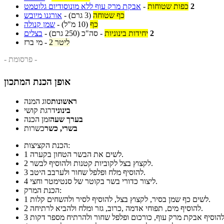
2
כפות שטוחות
-
אבקת מרק עוף ללא מונוסודיום גלוטמט
כף שטוחה
(3 גרם)
-
אורגנו מיובש
כף
(10 מ"ל)
-
שמן קנולה
2
יחידות בינוניות
-
סה"כ
(250 גרם)
-
בצלים
2 ליטר
-
מי ברז
- פרסומת -
אופן הכנת המתכון
ראשונות
סוג המנה
בינוני
דרגת קושי
בערך שעה
זמן הכנה
בשרי, כשר
כשרות
הכנת הקציצות:
לשים את הבשר הטחון בקערה.
1
לקצוץ בצל לקוביות קטנות ולהוסיף לבשר.
2
להוסיף מלח ופלפל שחור ולערבב היטב.
3
ליצור כדורי בשר בקוטר של סנטימטר וחצי.
4
הכנת המרק:
לשים כף שמן בסיר, לקצוץ בצל, להוסיף לסיר ולהשחים קלות.
1
להוסיף מים, תפוחי אדמה ,כרוב, גזר ומלח ולהביא לרתיחה.
2
3