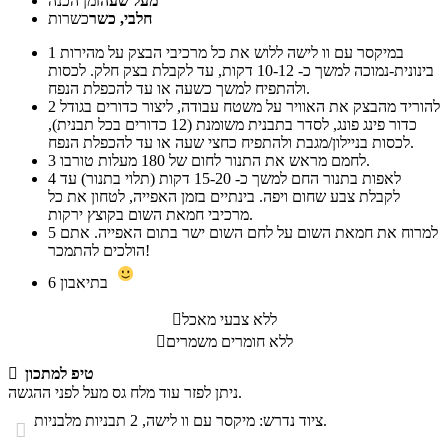
מעל שעה
זמן הכנה
חלבי, כשר
כשרות
במיקסר עם וו לישה ללוש את כל מרכיבי הבצק על מהירות
1
בינונית-נמוכה למשך כ- 10-12 דקות, עד לקבלת בצק חלק. לכסות
ולהתפיח למשך כשעה או עד להכפלת הנפח.
להוריד מהבצק את האוויר על משטח עבודה, ליצור כדורים בגודל
2
כדור פינג פונג, לסדר בתבנית משומנת (12 כדורים בכל תבנית),
לכסות בניילון/מגבת ולהתפיח כחצי שעה או עד להכפלת הנפח.
לחמם מראש את התנור לחום של 180 מעלות טורבו.
3
לאפות בתנור החם למשך כ- 15-20 דקות (תלוי בתנור) עד
4
לקבלת צבע שחום ויפה. בינתיים בזמן האפייה, לטחון את כל
מרכיבי חמאת השום בקוצץ ירקות.
למרוח את חמאת השום על לחם השום ישר בתום האפייה. אתם
5
הולכים להתמכר!
בתיאבון
6
ללא צבעי מאכל

ללא חומרים משמרים

טיפ למתכון

ניתן לפזר עוד מלח גס מעל לפני ההגשה.
ציוד נדרש: מיקסר עם וו לישה, 2 תבניות מלבניות.
