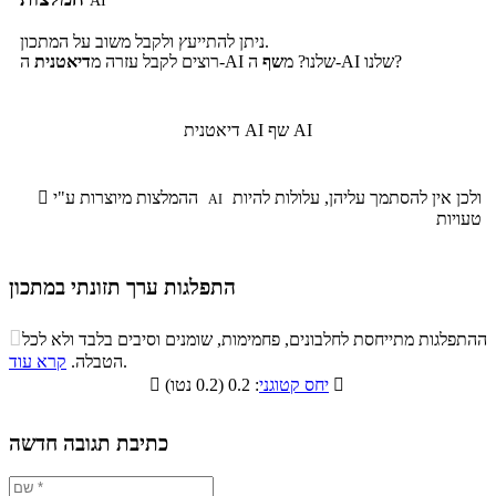
AI
ניתן להתייעץ ולקבל משוב על המתכון.
ה-AI שלנו?
ה-AI שלנו? מ
שף
רוצים לקבל עזרה מ
דיאטנית
שף AI
דיאטנית AI
ולכן אין להסתמך עליהן, עלולות להיות
ההמלצות מיוצרות ע"י

AI
טעויות
התפלגות ערך תזונתי במתכון
התפלגות ערך תזונתי במתכון

ההתפלגות מתייחסת לחלבונים, פחמימות, שומנים וסיבים בלבד ולא לכל
סיבים
.
הטבלה.
קרא עוד
פחמימות
חלבונים
שומנים
תזונתיים

: 0.2 (0.2 נטו)
יחס קטוגני

0.9%
16.3%
10.1%
72.7%
כתיבת תגובה חדשה