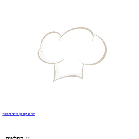
לחם קסטן ביתי ממכר
המלצות