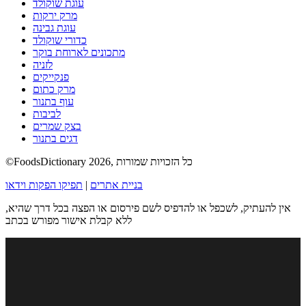
עוגת שוקולד
מרק ירקות
עוגת גבינה
כדורי שוקולד
מתכונים לארוחת בוקר
לזניה
פנקייקים
מרק כתום
עוף בתנור
לביבות
בצק שמרים
דגים בתנור
©FoodsDictionary 2026, כל הזכויות שמורות
בניית אתרים
|
תפיקו הפקות וידאו
אין להעתיק, לשכפל או להדפיס לשם פירסום או הפצה בכל דרך שהיא,
ללא קבלת אישור מפורש בכתב