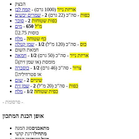
הבצק
אריזת נייר
(1000 גרם)
-
קמח לבן
כפות
-
סה"כ
(22 גרם)
2
-
שמרים יבשים
כפות שטוחות
2
-
סוכר
מ"ל
650
-
מים
2.75 כוסות

כף שטוחה
-
מלח
כוס
-
סה"כ
(120 מ"ל)
1/2
-
שמן קנולה
חמאת השום
אריזת נייר
-
סה"כ
(50 גרם)
1/2
-
חמאה
מומסת (או שמן זית)

צרור
-
סה"כ
(46 גרם)
1/2
-
כוסברה
או פטרוזיליה

שיניים
2
-
שום
כפות
-
סה"כ
(20 מ"ל)
2
-
שמן זית
כפית שטוחה
1/2
-
מלח
- פרסומת -
אופן הכנת המתכון
מתאבנים
סוג המנה
מתחיל
דרגת קושי