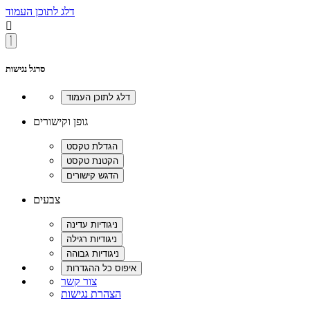
דלג לתוכן העמוד

סרגל נגישות
גופן וקישורים
צבעים
צור קשר
הצהרת נגישות