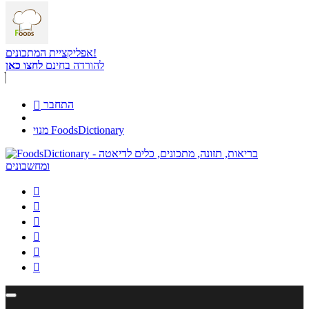
אפליקציית המתכונים!
להורדה בחינם
לחצו כאן
התחבר

מנוי FoodsDictionary





