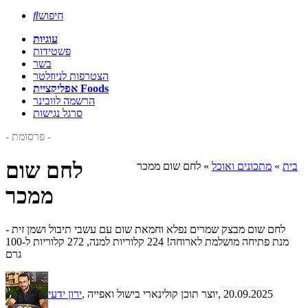
חיפוש

עוגיות
פשטידות
בשר
הצטרפות לניוזלטר
אפליקציית Foods
הרשמה לוובינר
סרגל נגישות
- פרסומת -
לחם שום
בית
»
מתכונים ואוכל
»
לחם שום ממכר
ממכר
לחם שום מבצק שמרים נפלא וחמאת שום עם עשבי תיבול ושמן זית -
מנת פתיחה מושלמת לארוחה! 224 קלוריות למנה, 272 קלוריות ל-100
גרם
, 20.09.2025
, יוצר תוכן קולינארי בישול ואפייה
ירון ידעי