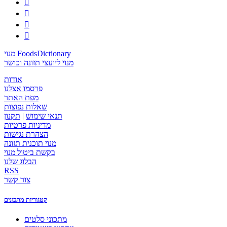




מנוי FoodsDictionary
מנוי ליועצי תזונה וכושר
אודות
פרסמו אצלנו
מפת האתר
שאלות נפוצות
תנאי שימוש
|
תקנון
מדיניות פרטיות
הצהרת נגישות
מנוי תוכנית תזונה
בקשת ביטול מנוי
הבלוג שלנו
RSS
צור קשר
קטגוריות מתכונים
מתכוני סלטים