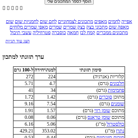





אפייה
לחמים
מאפים
מתכונים לצמחוניים
לחם שום
לחמניות שום
שום
מאפה שום
מתכוני בצק
בצק שמרים
שמרים
מאפי שמרים מלוחים
מתכונים ממכרים
קמח לבן
חמאה
כוסברה
פטרוזיליה
עשבי תיבול
הצג עוד תגיות
ערך תזונתי למתכון
סימון תזונתי
למנה\יחידה
ל-100 גרם
קלוריות (אנרגיה)
224
272
חלבונים
(גרם)
4.7
5.71
פחמימות
(גרם)
34
41
מתוכן
סוכרים
(גרם)
1.42
1.72
שומנים
(גרם)
7.54
9.16
מתוכם
שומן רווי
(גרם)
1.57
1.91
מתוכם
שומן טראנס
(גרם)
0.06
0.08
כולסטרול
(מ"ג)
5.06
6.16
נתרן
(מ"ג)
353.02
429.21
סיבים תזונתיים
(גרם)
0.44
0.53