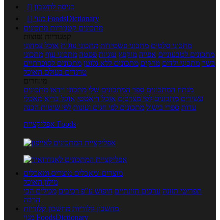
כניסה לחשבון

מנוי FoodsDictionary

מתכונים
קטגוריות מתכונים
קטגוריות נפוצות
מתכוני סלטים
מתכוני פשטידות
מתכוני עוגות
אוכל צמחוני
מתכונים לטבעוניים
אפייה
מוקפץ
עוגיות
פסטה
מתכוני עוף
מתכוני
בשר
מתכוני ילדים
מרקים
מתכונים ללא גלוטן
מתכונים לסוכרתיים
טרנדים בעולם האוכל
מיוחדים
מנתח המתכונים
ספר המתכונים שלי
מתכוני וידאו
מתכונים
עשירים
מתכונים לפי מצרכים
אוכל דיאטטי
אוכל בריא
מאכלי
עדות
ספרי בישול
מתכונים לפי חגים ועונות
לפי שיטות הכנה
אפליקציית Foods
מוצרים ומאכלים
מוצרים ומאכלים
מילון האוכל
תפריטי תזונה
ערכים תזונתיים
חיפוש ע"פ רכיבים
מכילים הכי
הרבה
מחשבון קלוריות
מחשבון קלוריות
מנוי FoodsDictionary