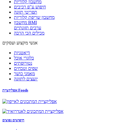
מחשבון קלוריות
חיפוש ע"פ רכיבים
תפריטי תזונה
מחשבון שריפת קלוריות
מחשבון BMI
ערכים תזונתיים
מכילים הכי הרבה
אנשי מקצוע ועסקים
דיאטניות
בלוגרי אוכל
נטורופתים
שפים וטבחים
מאמני כושר
יועצים לתזונה
אפליקציית Foods
חיפושים נפוצים