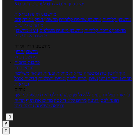
5 ימי ניסיון חינם - לחצו לפרטים נוספים
מחשבוני תזונה ובריאות
מחשבון קלוריות
מחשבון שריפת קלוריות
מחשבון דופק מטרה
יחס
מותניים לירכיים
מחשבון צריכת קלוריות
מחשבון מינונים מומלצים
מחשבון BMI
מחשבון אחוז שומן
מחשבוני הריון ולידה
מחשבון הריון
מחשבון ביוץ
כתבות
כתבות
ערוצי תוכן
איך להכין
בית ומשפחה
בריאות
מחלות ובעיות
רפואה משלימה
ספורט וכושר גופני
נשים, הריון ולידה
טיפים והמלצות
חדשות אוכל
ובריאות
טורים
בריאות בצלחת
טעים ללא גלוטן
טבעונות לבריאות
לבשל כמו שף
תזונה לבטן רגועה
מרזים ללא דיאטה
מזיזים את הגוף
הרזיה
ורפואה משלימה
גורמה ביתי


