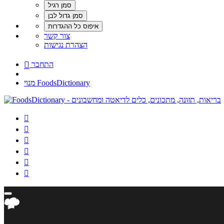
צור קשר
הצהרת נגישות
התחבר

מנוי FoodsDictionary





