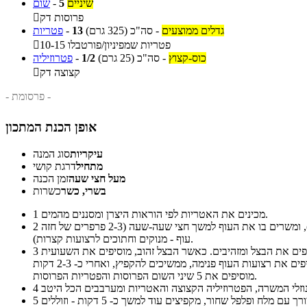
שיניים
5
-
שום
פרוסות דק

גדלים ממוצעים
-
סה"כ
(325 גרם)
13
-
פטריות
10-15 פטריות שמפיניון/פורטבלו

כוס-קצוץ
-
סה"כ
(25 גרם)
1/2
-
פטרוזיליה
קצוצה דק

- פרסומת -
אופן הכנת המתכון
עיקריות
סוג המנה
מתחיל
דרגת קושי
מעל חצי שעה
זמן הכנה
בשרי, כשר
כשרות
מכינים את האטריות לפי הוראות היצרן ומסננים מהמים.
1
מערבבים את כל חומרי המשרה (ג`ינג`ר טחון, 4 שיני שום כתושות, דבש, סילאן, רוטב סויה (לפי טעם המליחות הרצוי), רוטב טריאקי ופפריקה מתוקה), ומשרים בו את העוף למשך חצי שעה-שעה (2-3 פרפרים של חזה
2
עוף - מנוקים וחתוכים לרצועות קצרות).
בינתיים, מחממים את השמן בווק/מחבת גדולה ומטגנים בו את הפלפלים על אש נמוכה-בינונית כ- 10 דקות עד לריכוך חלקי והתחלת הזהבה. מוסיפים את הבצל ומזהיבים. כאשר הבצל זהוב, מוסיפים את השעועית
3
וממשיכים להקפיץ למשך כמה דקות על אש נמוכה. מוסיפים את הגזר. מוציאים את רצועות העוף מהמשרה, ושומרים את נוזלי המשרה בצד. מוסיפים את רצועות העוף פנימה, ממשיכים להקפיץ, ואחרי כ- 2-3 דקות
מוסיפים את 5 שיני השום הפרוסות והפטריות הפרוסות.
4
5