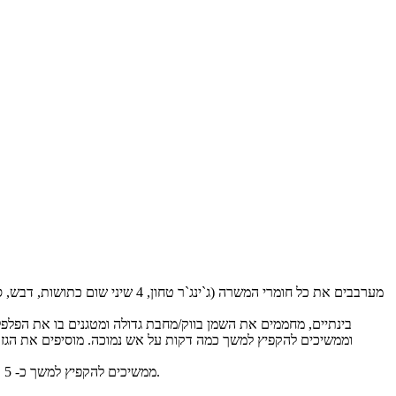
ממשיכים להקפיץ למשך כ- 5 דקות, עד שרצועות העוף (וכך גם שאר הירקות) התרככו. יוצקים פנימה את נוזלי המשרה, הפטרוזיליה הקצוצה והאטריות ומערבבים הכל היטב.