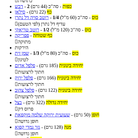
כתושות

כפות
-
סה"כ
(44 גרם)
2
-
דבש
כף
(22 גרם)
-
סילאן
כוס
-
סה"כ
(60 מ"ל)
1/4
-
רוטב סויה דל נתרן
עדיף דל נתרן (לפי הטעם)

כוס
-
סה"כ
(120 מ"ל)
1/2
-
רוטב טריאקי
כף שטוחה
-
פפריקה
מתוקה

הירקות
כוס
-
סה"כ
(80 מ"ל)
1/3
-
שמן זית
לטיגון

יחידה בינונית
(185 גרם)
-
פלפל אדום
חתוך לרצועות

יחידה בינונית
(166 גרם)
-
פלפל ירוק
חתוך לרצועות

יחידה בינונית
(122 גרם)
-
פלפל צהוב
חתוך לרצועות

יחידה גדולה
(322 גרם)
-
בצל
פרוס דק

חופן
(50 גרם)
-
שעועית ירוקה שלמה מוקפאת
חופן גדושה

מנה
(128 גרם)
-
גזר גמדי קפוא
חופן גדושה
