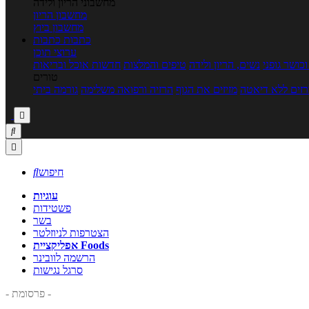
מחשבוני הריון ולידה
מחשבון הריון
מחשבון ביוץ
כתבות
כתבות
ערוצי תוכן
כושר גופני
נשים, הריון ולידה
טיפים והמלצות
חדשות אוכל ובריאות
טורים
זים ללא דיאטה
מזיזים את הגוף
הרזיה ורפואה משלימה
גורמה ביתי



חיפוש

עוגיות
פשטידות
בשר
הצטרפות לניוזלטר
אפליקציית Foods
הרשמה לוובינר
סרגל נגישות
- פרסומת -