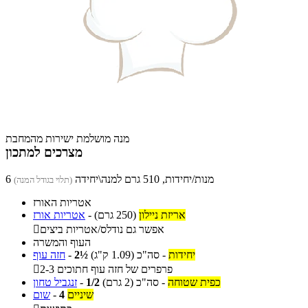
מנה מושלמת ישירות מהמחבת
מצרכים למתכון
6 מנות/יחידות, 510 גרם למנה\יחידה
(תלוי בגודל המנה)
אטריות האורז
אריזת ניילון
(250 גרם)
-
אטריות אורז
אפשר גם נודלס/אטריות ביצים

העוף והמשרה
יחידות
-
סה"כ
(1.09 ק"ג)
2½
-
חזה עוף
2-3 פרפרים של חזה עוף חתוכים

כפית שטוחה
-
סה"כ
(2 גרם)
1/2
-
זנגביל טחון
שיניים
4
-
שום