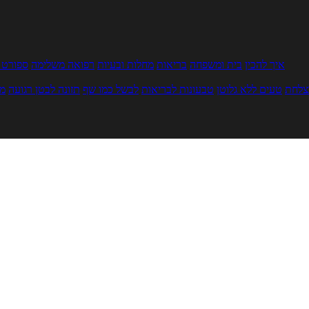
איך להכין
בית ומשפחה
בריאות
מחלות ובעיות
רפואה משלימה
ספורט ו
צלחת
טעים ללא גלוטן
טבעונות לבריאות
לבשל כמו שף
תזונה לבטן רגועה
מר