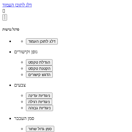
דלג לתוכן העמוד

סרגל נגישות
גופן וקישורים
צבעים
סמן העכבר