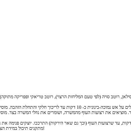
מתקנים תיבול במידת הצורך עם מלח ופלפל שחור, מקפיצים עוד למשך כ- 5 דקות - וזוללים!