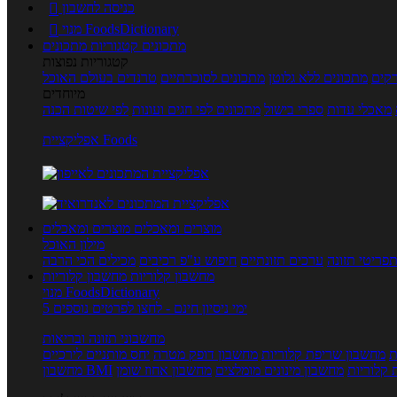
כניסה לחשבון

מנוי FoodsDictionary

מתכונים
קטגוריות מתכונים
קטגוריות נפוצות
קים
מתכונים ללא גלוטן
מתכונים לסוכרתיים
טרנדים בעולם האוכל
מיוחדים
מאכלי עדות
ספרי בישול
מתכונים לפי חגים ועונות
לפי שיטות הכנה
אפליקציית Foods
מוצרים ומאכלים
מוצרים ומאכלים
מילון האוכל
פריטי תזונה
ערכים תזונתיים
חיפוש ע"פ רכיבים
מכילים הכי הרבה
מחשבון קלוריות
מחשבון קלוריות
מנוי FoodsDictionary
5 ימי ניסיון חינם - לחצו לפרטים נוספים
מחשבוני תזונה ובריאות
ת
מחשבון שריפת קלוריות
מחשבון דופק מטרה
יחס מותניים לירכיים
 קלוריות
מחשבון מינונים מומלצים
מחשבון אחוז שומן
מחשבון BMI