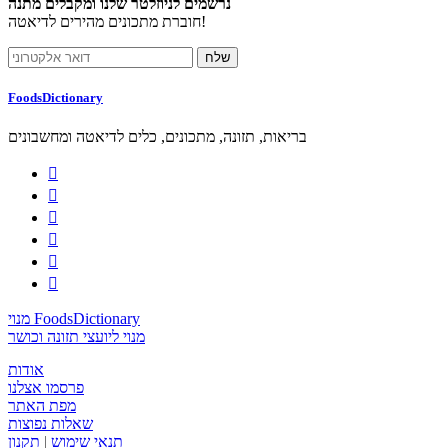
נרשמים לניוזלטר שלנו ומקבלים מתנה
חוברת מתכונים מהירים לדיאטה!
FoodsDictionary
בריאות, תזונה, מתכונים, כלים לדיאטה ומחשבונים






מנוי FoodsDictionary
מנוי ליועצי תזונה וכושר
אודות
פרסמו אצלנו
מפת האתר
שאלות נפוצות
תנאי שימוש
|
תקנון