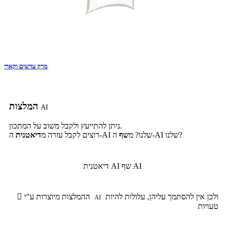
מרק עדשים וקארי
המלצות
AI
ניתן להתייעץ ולקבל משוב על המתכון.
ה-AI שלנו?
ה-AI שלנו? מ
שף
רוצים לקבל עזרה מ
דיאטנית
שף AI
דיאטנית AI
ולכן אין להסתמך עליהן, עלולות להיות
ההמלצות מיוצרות ע"י

AI
טעויות