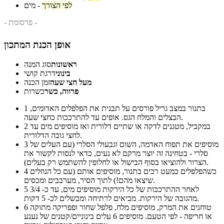
לפי הצורך
-
מים
- פרסומת -
אופן הכנת המתכון
ראשונות
סוג המנה
בינוני
דרגת קושי
מעל חצי שעה
זמן הכנה
פרווה, כשר
כשרות
בתנור במצב גריל פורסים על תבנית את הפלפלים האדומים,
1
הבצלים והמלח הגס. אופים עד להתרככות כחצי שעה.
במקביל, מטגנים לדקה או שתיים דלורית ואז מוסיפים מים עד
2
לחצי גובה הדלורית.
מוסיפים את תפוח האדמה, השום וגבעולי הסלרי (עם העלים של
3
סלרי - בטחינה זה יוצר מרקם לא נעים, כדאי לנסות לקשור את
הצרור ולהוציאו בסוף הבישול או לחלופין להשתמש רק בעלים).
כשהפלפלים כמעט רכים בתנור, מוסיפים אותם (עם כל הנוזלים
4
שיצאו מהם!) לתוך הסיר, מערבבים ומכסים.
לאחר ההתרככות של כל הירקות מוסיפים מים, עד כ- 3/4
5
מהגובה של הירקות. מביאים לרתיחה ומבשלים לכ- 5 דקות.
טוחנים את המרק, מוסיפים מלח, פלפל שחור ופפריקה מתוקה
6
או חריפה - לפי הטעם. מוסיפים 6 עלים בינוניים/קטנים של נענע