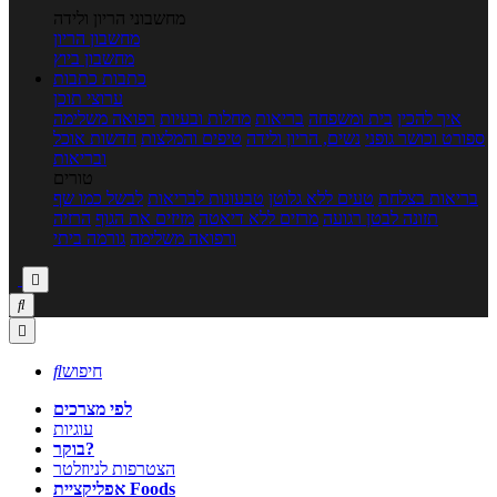
מחשבוני הריון ולידה
מחשבון הריון
מחשבון ביוץ
כתבות
כתבות
ערוצי תוכן
איך להכין
בית ומשפחה
בריאות
מחלות ובעיות
רפואה משלימה
ספורט וכושר גופני
נשים, הריון ולידה
טיפים והמלצות
חדשות אוכל
ובריאות
טורים
בריאות בצלחת
טעים ללא גלוטן
טבעונות לבריאות
לבשל כמו שף
תזונה לבטן רגועה
מרזים ללא דיאטה
מזיזים את הגוף
הרזיה
ורפואה משלימה
גורמה ביתי



חיפוש

לפי מצרכים
עוגיות
בוקר?
הצטרפות לניוזלטר
אפליקציית Foods