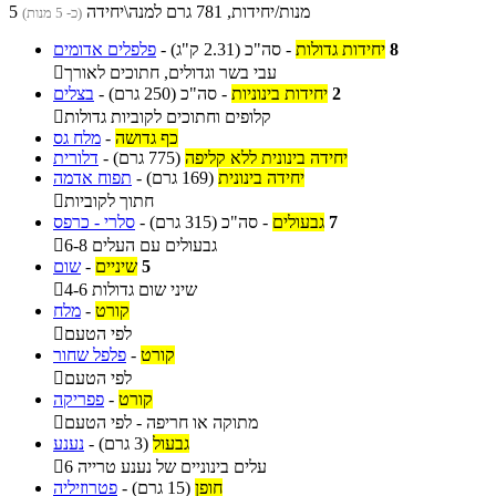
5 מנות/יחידות, 781 גרם למנה\יחידה
(כ- 5 מנות)
8
יחידות גדולות
-
סה"כ
(2.31 ק"ג)
-
פלפלים אדומים
עבי בשר וגדולים, חתוכים לאורך

2
יחידות בינוניות
-
סה"כ
(250 גרם)
-
בצלים
קלופים וחתוכים לקוביות גדולות

כף גדושה
-
מלח גס
יחידה בינונית ללא קליפה
(775 גרם)
-
דלורית
יחידה בינונית
(169 גרם)
-
תפוח אדמה
חתוך לקוביות

7
גבעולים
-
סה"כ
(315 גרם)
-
סלרי - כרפס
6-8 גבעולים עם העלים

5
שיניים
-
שום
4-6 שיני שום גדולות

קורט
-
מלח
לפי הטעם

קורט
-
פלפל שחור
לפי הטעם

קורט
-
פפריקה
מתוקה או חריפה - לפי הטעם

גבעול
(3 גרם)
-
נענע
6 עלים בינוניים של נענע טרייה

חופן
(15 גרם)
-
פטרוזיליה