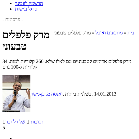
הרשמה לוובינר
סרגל נגישות
- פרסומת -
מרק פלפלים
בית
»
מתכונים ואוכל
»
מרק פלפלים טבעוני
טבעוני
מרק פלפלים אדומים לטבעוניים וגם לאלו שלא, 266 קלוריות למנה, 34
קלוריות ל-100 גרם
, 14.01.2013
, בשלנית ביתית
ואנסה מ. בן-משה
תגובות

שלח לחבר

5