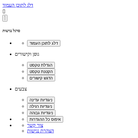
דלג לתוכן העמוד

סרגל נגישות
גופן וקישורים
צבעים
צור קשר
הצהרת נגישות