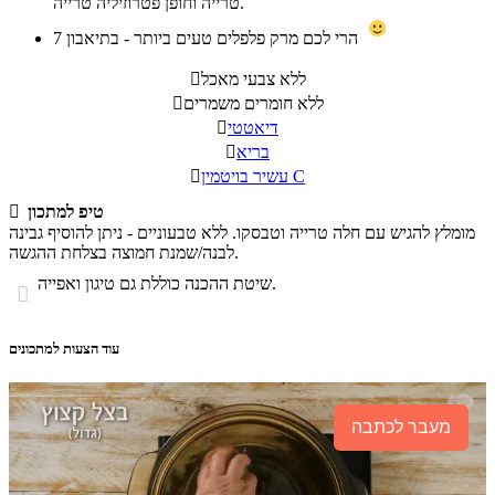
טרייה וחופן פטרוזיליה טרייה.
הרי לכם מרק פלפלים טעים ביותר - בתיאבון
7
ללא צבעי מאכל

ללא חומרים משמרים

דיאטטי

בריא

עשיר בויטמין C

טיפ למתכון

מומלץ להגיש עם חלה טרייה וטבסקו. ללא טבעוניים - ניתן להוסיף גבינה
לבנה/שמנת חמוצה בצלחת ההגשה.
שיטת ההכנה כוללת גם טיגון ואפייה.

עוד הצעות למתכונים
מעבר לכתבה