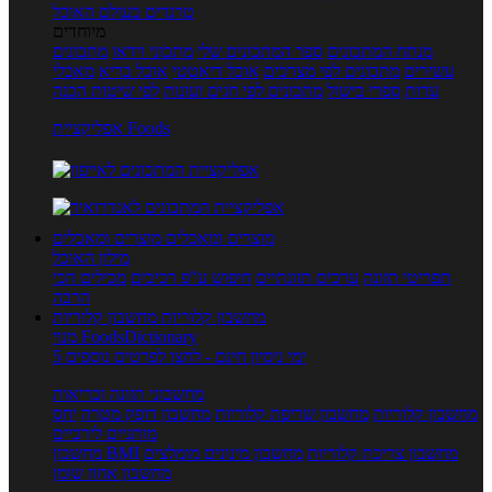
טרנדים בעולם האוכל
מיוחדים
מנתח המתכונים
ספר המתכונים שלי
מתכוני וידאו
מתכונים
עשירים
מתכונים לפי מצרכים
אוכל דיאטטי
אוכל בריא
מאכלי
עדות
ספרי בישול
מתכונים לפי חגים ועונות
לפי שיטות הכנה
אפליקציית Foods
מוצרים ומאכלים
מוצרים ומאכלים
מילון האוכל
תפריטי תזונה
ערכים תזונתיים
חיפוש ע"פ רכיבים
מכילים הכי
הרבה
מחשבון קלוריות
מחשבון קלוריות
מנוי FoodsDictionary
5 ימי ניסיון חינם - לחצו לפרטים נוספים
מחשבוני תזונה ובריאות
מחשבון קלוריות
מחשבון שריפת קלוריות
מחשבון דופק מטרה
יחס
מותניים לירכיים
מחשבון צריכת קלוריות
מחשבון מינונים מומלצים
מחשבון BMI
מחשבון אחוז שומן