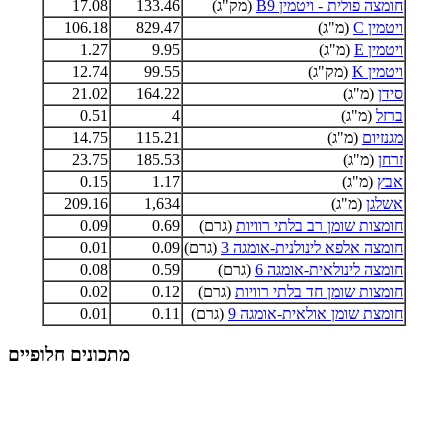
חומצה פולית - ויטמין B9
(מק"ג)
133.46
17.08
ויטמין C
(מ"ג)
829.47
106.18
ויטמין E
(מ"ג)
9.95
1.27
ויטמין K
(מק"ג)
99.55
12.74
סידן
(מ"ג)
164.22
21.02
ברזל
(מ"ג)
4
0.51
מגנזיום
(מ"ג)
115.21
14.75
זרחן
(מ"ג)
185.53
23.75
אבץ
(מ"ג)
1.17
0.15
אשלגן
(מ"ג)
1,634
209.16
חומצות שומן רב בלתי רוויות
(גרם)
0.69
0.09
חומצה אלפא לינולנית-אומגה 3
(גרם)
0.09
0.01
חומצה לינולאית-אומגה 6
(גרם)
0.59
0.08
חומצות שומן חד בלתי רוויות
(גרם)
0.12
0.02
חומצת שומן אולאית-אומגה 9
(גרם)
0.11
0.01
מתכונים חלופיים