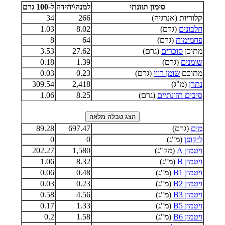
סימון תזונתי
למנה\יחידה
ל-100 גרם
קלוריות (אנרגיה)
266
34
חלבונים
(גרם)
8.02
1.03
פחמימות
(גרם)
64
8
מתוכן
סוכרים
(גרם)
27.62
3.53
שומנים
(גרם)
1.39
0.18
מתוכם
שומן רווי
(גרם)
0.23
0.03
נתרן
(מ"ג)
2,418
309.54
סיבים תזונתיים
(גרם)
8.25
1.06
מים
(גרם)
697.47
89.28
ליקופן
(מ"ג)
0
0
ויטמין A
(מק"ג)
1,580
202.27
ויטמין B
(מ"ג)
8.32
1.06
ויטמין B1
(מ"ג)
0.48
0.06
ויטמין B2
(מ"ג)
0.23
0.03
ויטמין B3
(מ"ג)
4.56
0.58
ויטמין B5
(מ"ג)
1.33
0.17
ויטמין B6
(מ"ג)
1.58
0.2