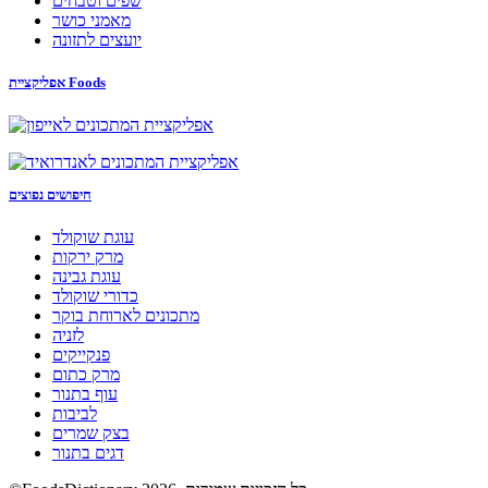
שפים וטבחים
מאמני כושר
יועצים לתזונה
אפליקציית Foods
חיפושים נפוצים
עוגת שוקולד
מרק ירקות
עוגת גבינה
כדורי שוקולד
מתכונים לארוחת בוקר
לזניה
פנקייקים
מרק כתום
עוף בתנור
לביבות
בצק שמרים
דגים בתנור