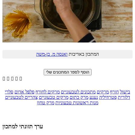
המתכון באדיבות
ואנסה מ. בן-משה





בישול
חורף
מרקים
מתכונים לטבעוניים
מרקים לחורף
פלפל אדום
סלרי
דלורית
פטרוזיליה
נענע
מרק כתום
מרקים טבעוניים
צהריים לטבעוניים
מנות ראשונות טבעוניות
מרק טחון
ערך תזונתי למתכון