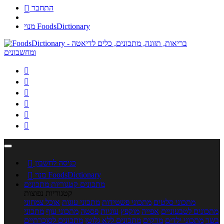
התחבר

מנוי FoodsDictionary






כניסה לחשבון

מנוי FoodsDictionary

מתכונים
קטגוריות מתכונים
קטגוריות נפוצות
מתכוני סלטים
מתכוני פשטידות
מתכוני עוגות
אוכל צמחוני
מתכונים לטבעוניים
אפייה
מוקפץ
עוגיות
פסטה
מתכוני עוף
מתכוני
בשר
מתכוני ילדים
מרקים
מתכונים ללא גלוטן
מתכונים לסוכרתיים