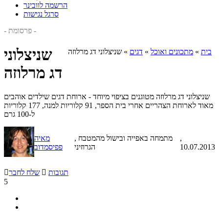
הרשמה לוובינר
סרגל נגישות
- פרסומת -
שניצלוני
בית
»
מתכונים ואוכל
»
דגים
»
שניצלוני דג מרלוזה
דג מרלוזה
שניצלוני דג מרלוזה מטוגנים בציפוי מיוחד - ארוחת דגים שילדים אוהבים
מאוד לארוחת הצהריים אחרי בית הספר, 91 קלוריות למנה, 177 קלוריות
ל-100 גרם
,
, מתמחה באפייה ובישול מהמטבח
מאיה
10.07.2013
הגרוזיני
פפיסמדוב
תגובות

שלח לחבר

5