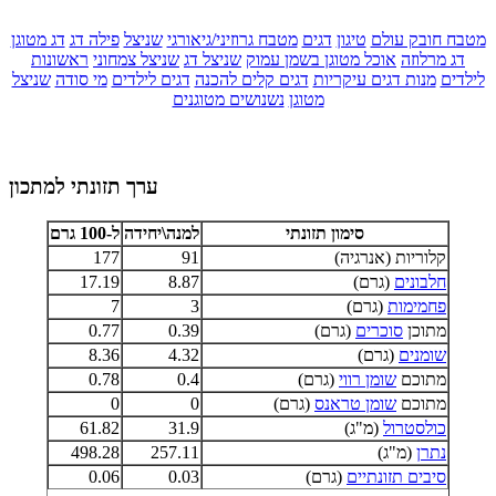
מטבח חובק עולם
טיגון
דגים
מטבח גרוזיני/גיאורגי
שניצל
פילה דג
דג מטוגן
דג מרלוזה
אוכל מטוגן בשמן עמוק
שניצל דג
שניצל צמחוני
ראשונות
לילדים
מנות דגים עיקריות
דגים קלים להכנה
דגים לילדים
מי סודה
שניצל
מטוגן
נשנושים מטוגנים
ערך תזונתי למתכון
סימון תזונתי
למנה\יחידה
ל-100 גרם
קלוריות (אנרגיה)
91
177
חלבונים
(גרם)
8.87
17.19
פחמימות
(גרם)
3
7
מתוכן
סוכרים
(גרם)
0.39
0.77
שומנים
(גרם)
4.32
8.36
מתוכם
שומן רווי
(גרם)
0.4
0.78
מתוכם
שומן טראנס
(גרם)
0
0
כולסטרול
(מ"ג)
31.9
61.82
נתרן
(מ"ג)
257.11
498.28
סיבים תזונתיים
(גרם)
0.03
0.06