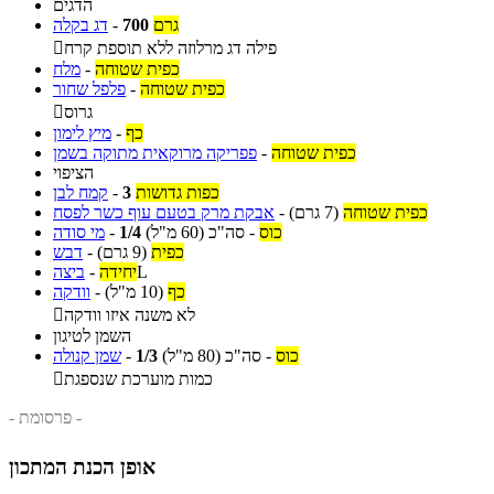
הדגים
גרם
700
-
דג בקלה
פילה דג מרלוזה ללא תוספת קרח

כפית שטוחה
-
מלח
כפית שטוחה
-
פלפל שחור
גרוס

כף
-
מיץ לימון
כפית שטוחה
-
פפריקה מרוקאית מתוקה בשמן
הציפוי
כפות גדושות
3
-
קמח לבן
כפית שטוחה
(7 גרם)
-
אבקת מרק בטעם עוף כשר לפסח
כוס
-
סה"כ
(60 מ"ל)
1/4
-
מי סודה
כפית
(9 גרם)
-
דבש
L
יחידה
-
ביצה
כף
(10 מ"ל)
-
וודקה
לא משנה איזו וודקה

השמן לטיגון
כוס
-
סה"כ
(80 מ"ל)
1/3
-
שמן קנולה
כמות מוערכת שנספגת

- פרסומת -
אופן הכנת המתכון