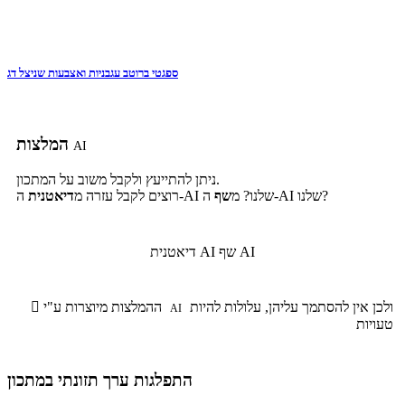
ספגטי ברוטב עגבניות ואצבעות שניצל דג
המלצות
AI
ניתן להתייעץ ולקבל משוב על המתכון.
ה-AI שלנו?
ה-AI שלנו? מ
שף
רוצים לקבל עזרה מ
דיאטנית
שף AI
דיאטנית AI
ולכן אין להסתמך עליהן, עלולות להיות
ההמלצות מיוצרות ע"י

AI
טעויות
התפלגות ערך תזונתי במתכון