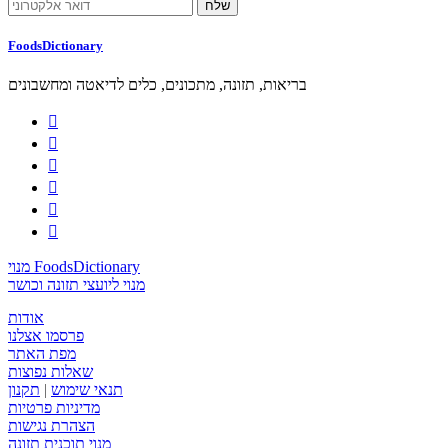
FoodsDictionary
בריאות, תזונה, מתכונים, כלים לדיאטה ומחשבונים






מנוי FoodsDictionary
מנוי ליועצי תזונה וכושר
אודות
פרסמו אצלנו
מפת האתר
שאלות נפוצות
תנאי שימוש
|
תקנון
מדיניות פרטיות
הצהרת נגישות
מנוי תוכנית תזונה