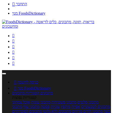
התחבר

מנוי FoodsDictionary






כניסה לחשבון

מנוי FoodsDictionary

מתכונים
קטגוריות מתכונים
קטגוריות נפוצות
מתכוני סלטים
מתכוני פשטידות
מתכוני עוגות
אוכל צמחוני
מתכונים לטבעוניים
אפייה
מוקפץ
עוגיות
פסטה
מתכוני עוף
מתכוני
בשר
מתכוני ילדים
מרקים
מתכונים ללא גלוטן
מתכונים לסוכרתיים