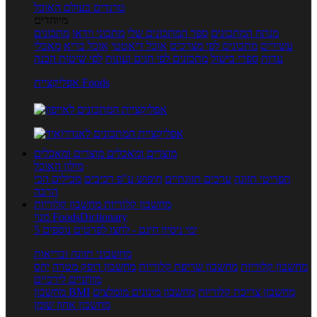
טרנדים בעולם האוכל
מיוחדים
מנתח המתכונים
ספר המתכונים שלי
מתכוני וידאו
מתכונים
עשירים
מתכונים לפי מצרכים
אוכל דיאטטי
אוכל בריא
מאכלי
עדות
ספרי בישול
מתכונים לפי חגים ועונות
לפי שיטות הכנה
אפליקציית Foods
מוצרים ומאכלים
מוצרים ומאכלים
מילון האוכל
תפריטי תזונה
ערכים תזונתיים
חיפוש ע"פ רכיבים
מכילים הכי
הרבה
מחשבון קלוריות
מחשבון קלוריות
מנוי FoodsDictionary
5 ימי ניסיון חינם - לחצו לפרטים נוספים
מחשבוני תזונה ובריאות
מחשבון קלוריות
מחשבון שריפת קלוריות
מחשבון דופק מטרה
יחס
מותניים לירכיים
מחשבון צריכת קלוריות
מחשבון מינונים מומלצים
מחשבון BMI
מחשבון אחוז שומן