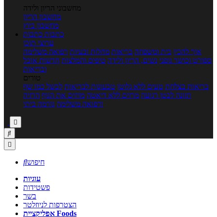
מחשבוני הריון ולידה
מחשבון הריון
מחשבון ביוץ
כתבות
כתבות
ערוצי תוכן
איך להכין
בית ומשפחה
בריאות
מחלות ובעיות
רפואה משלימה
ספורט וכושר גופני
נשים, הריון ולידה
טיפים והמלצות
חדשות אוכל
ובריאות
טורים
בריאות בצלחת
טעים ללא גלוטן
טבעונות לבריאות
לבשל כמו שף
תזונה לבטן רגועה
מרזים ללא דיאטה
מזיזים את הגוף
הרזיה
ורפואה משלימה
גורמה ביתי



חיפוש

עוגיות
פשטידות
בשר
הצטרפות לניוזלטר
אפליקציית Foods