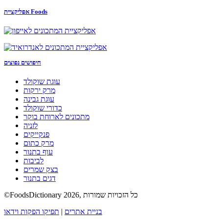
אפליקציית Foods
חיפושים נפוצים
עוגת שוקולד
מרק ירקות
עוגת גבינה
כדורי שוקולד
מתכונים לארוחת בוקר
לזניה
פנקייקים
מרק כתום
עוף בתנור
לביבות
בצק שמרים
דגים בתנור
©FoodsDictionary 2026, כל הזכויות שמורות
בניית אתרים
|
תפיקו הפקות וידאו