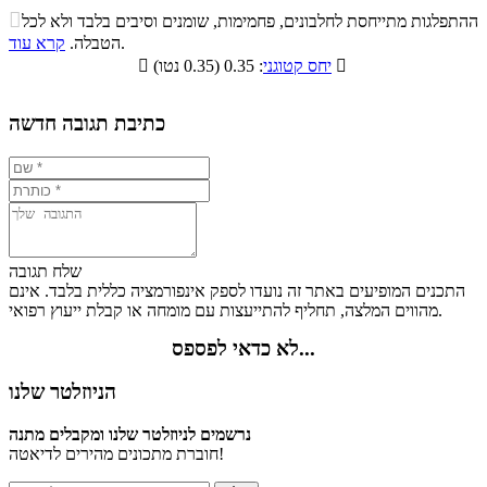
התפלגות ערך תזונתי במתכון

ההתפלגות מתייחסת לחלבונים, פחמימות, שומנים וסיבים בלבד ולא לכל
סיבים
.
הטבלה.
קרא עוד
פחמימות
חלבונים
שומנים
תזונתיים

: 0.35 (0.35 נטו)
יחס קטוגני

0.2%
25.9%
53.2%
20.7%
כתיבת תגובה חדשה
שלח תגובה
התכנים המופיעים באתר זה נועדו לספק אינפורמציה כללית בלבד. אינם
מהווים המלצה, תחליף להתייעצות עם מומחה או קבלת ייעוץ רפואי.
לא כדאי לפספס...
הניוזלטר שלנו
נרשמים לניוזלטר שלנו ומקבלים מתנה
חוברת מתכונים מהירים לדיאטה!