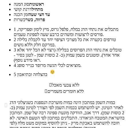
ראשונות
סוג המנה
מתחיל
דרגת קושי
עד חצי שעה
זמן הכנה
פרווה, כשר
כשרות
מתבלים את נתחי הדג במלח, פלפל גרוס, מיץ לימון ופפריקה,
1
פורסים לרצועות ומשהים כרבע שעה לספיגת טעמים.
טורפים בקערה את כל מצרכי הציפוי יחד עד לקבלת בלילה
2
במרקם חלק וללא גושים.
טובלים את נתחי הדג הפרוסים בבלילה (רצוי לא הכל יחד אלא
3
אחד אחד), ומטגנים בשמן עמוק (כ- 2 כוסות שמן - לטגן בסיר -
ראו מידע נוסף).
מוציאים לכלי הגשה מרופד בנייר סופג.
4
בהצלחה ובתיאבון
5
ללא צבעי מאכל

ללא חומרים משמרים

כמות השמן במתכון הינה כמות מוערכת הנספגת בשניצלוני הדג

לאחר הטיגון. יש להשתמש בכמות השמן לפי הצורך לטיגון עמוק (כ-
2 כוסות שמן). דרך אגב, הוודקה מונעת ספיגה רבה של שמן. המתכון
בהשראת המטבח הגיאורגי. התבלינים במתכון לפי הטעם האישי. לא
חובה להשתמש באבקת מרק - ניתן להוסיף במקום מעט מלח (לפי