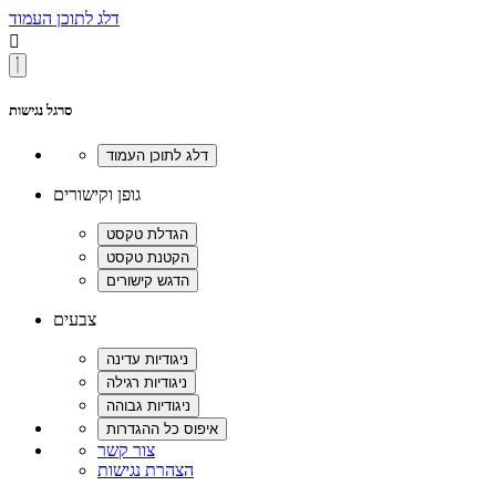
דלג לתוכן העמוד

סרגל נגישות
גופן וקישורים
צבעים
צור קשר
הצהרת נגישות