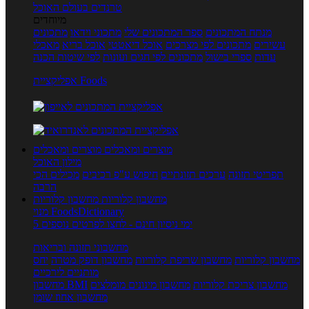
טרנדים בעולם האוכל
מיוחדים
מנתח המתכונים
ספר המתכונים שלי
מתכוני וידאו
מתכונים
עשירים
מתכונים לפי מצרכים
אוכל דיאטטי
אוכל בריא
מאכלי
עדות
ספרי בישול
מתכונים לפי חגים ועונות
לפי שיטות הכנה
אפליקציית Foods
מוצרים ומאכלים
מוצרים ומאכלים
מילון האוכל
תפריטי תזונה
ערכים תזונתיים
חיפוש ע"פ רכיבים
מכילים הכי
הרבה
מחשבון קלוריות
מחשבון קלוריות
מנוי FoodsDictionary
5 ימי ניסיון חינם - לחצו לפרטים נוספים
מחשבוני תזונה ובריאות
מחשבון קלוריות
מחשבון שריפת קלוריות
מחשבון דופק מטרה
יחס
מותניים לירכיים
מחשבון צריכת קלוריות
מחשבון מינונים מומלצים
מחשבון BMI
מחשבון אחוז שומן