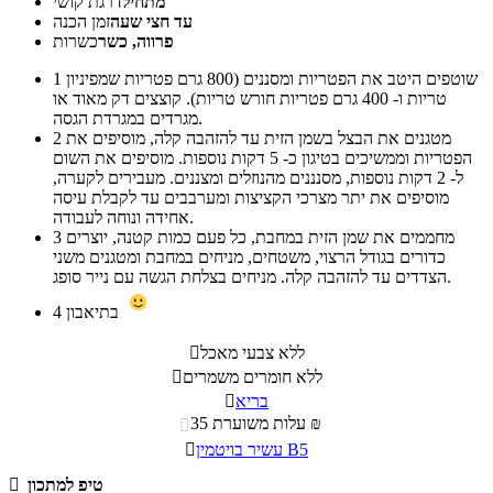
מתחיל
דרגת קושי
עד חצי שעה
זמן הכנה
פרווה, כשר
כשרות
שוטפים היטב את הפטריות ומסננים (800 גרם פטריות שמפיניון
1
טריות ו- 400 גרם פטריות חורש טריות). קוצצים דק מאוד או
מגרדים במגרדת הגסה.
מטגנים את הבצל בשמן הזית עד להזהבה קלה, מוסיפים את
2
הפטריות וממשיכים בטיגון כ- 5 דקות נוספות. מוסיפים את השום
ל- 2 דקות נוספות, מסנננים מהנוזלים ומצננים. מעבירים לקערה,
מוסיפים את יתר מצרכי הקציצות ומערבבים עד לקבלת עיסה
אחידה ונוחה לעבודה.
מחממים את שמן הזית במחבת, כל פעם כמות קטנה, יוצרים
3
כדורים בגודל הרצוי, משטחים, מניחים במחבת ומטגנים משני
הצדדים עד להזהבה קלה. מניחים בצלחת הגשה עם נייר סופג.
בתיאבון
4
ללא צבעי מאכל

ללא חומרים משמרים

בריא

עלות משוערת 35 ₪

עשיר בויטמין B5

טיפ למתכון
