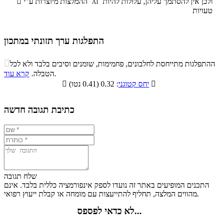
ולכן אין להסתמך עליהן, עלולות להיות
ההמלצות מיוצרות ע"י

AI
טעויות
התפלגות ערך תזונתי במתכון
התפלגות ערך תזונתי במתכון

ההתפלגות מתייחסת לחלבונים, פחמימות, שומנים וסיבים בלבד ולא לכל
סיבים
.
הטבלה.
קרא עוד
פחמימות
חלבונים
שומנים
תזונתיים

: 0.32 (0.41 נטו)
יחס קטוגני

13.1%
21.3%
17.7%
47.9%
כתיבת תגובה חדשה
שלח תגובה
התכנים המופיעים באתר זה נועדו לספק אינפורמציה כללית בלבד. אינם
מהווים המלצה, תחליף להתייעצות עם מומחה או קבלת ייעוץ רפואי.
לא כדאי לפספס...