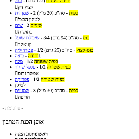
יחידה בינונית
(125 גרם)
-
בצל
קצוץ דק

כפות
-
סה"כ
(20 מ"ל)
2
-
שמן זית
לטיגון הבצל

שיניים
2
-
שום
כתושות

כוס
-
סה"כ
(94 גרם)
3/4
-
שיבולת שועל
קוואקר

כוס-קצוץ
-
סה"כ
(25 גרם)
1/2
-
פטרוזיליה
L
יחידה
-
ביצה
כפית שטוחה
1/2
-
מלח
כפית שטוחה
1/2
-
פלפל שחור
אפשר גרוס

כפית שטוחה
1/2
-
פפריקה
לטיגון
כפות
-
סה"כ
(30 מ"ל)
3
-
שמן זית
חריפה

- פרסומת -
אופן הכנת המתכון
ראשונות
סוג המנה