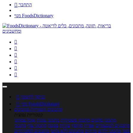
התחבר

מנוי FoodsDictionary






כניסה לחשבון

מנוי FoodsDictionary

מתכונים
קטגוריות מתכונים
קטגוריות נפוצות
מתכוני סלטים
מתכוני פשטידות
מתכוני עוגות
אוכל צמחוני
מתכונים לטבעוניים
אפייה
מוקפץ
עוגיות
פסטה
מתכוני עוף
מתכוני
בשר
מתכוני ילדים
מרקים
מתכונים ללא גלוטן
מתכונים לסוכרתיים