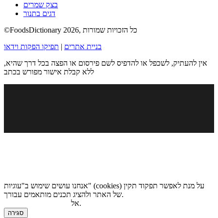
בצק שמרים
דגים בתנור
©FoodsDictionary 2026, כל הזכויות שמורות
בניית אתרים
|
תפיקו הפקות וידאו
אין להעתיק, לשכפל או להדפיס לשם פירסום או הפצה בכל דרך שהיא,
ללא קבלת אישור מפורש בכתב
אנחנו עושים שימוש ב"עוגיות" (cookies) על מנת לאפשר תפקוד תקין
של האתר ולהציג תכנים מותאמים עבורך.
.
אל
מדיניות הגנת הפרטיות
סגירה