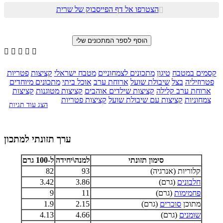
הצטרפו אל דף הפייסבוק של שרית






קסמים במטבח
טיגון
מתכונים לצמחוניים
מטבח ישראלי
קציצות
פטריות
פטרוזיליה
בצל
שיבולת שועל
ארוחת ערב
אוכל ביתי
מתכונים מיוחדים
ארוחת ערב קלילה
קציצות שילדים אוהבים
קציצות מטוגנות
קציצות
צמחוניות
קציצות עם שיבולת שועל
קציצות פטריות
הצג עוד תגיות
ערך תזונתי למתכון
סימון תזונתי
למנה\יחידה
ל-100 גרם
קלוריות (אנרגיה)
93
82
חלבונים
(גרם)
3.86
3.42
פחמימות
(גרם)
11
9
מתוכן
סוכרים
(גרם)
2.15
1.9
שומנים
(גרם)
4.66
4.13