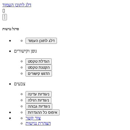
דלג לתוכן העמוד

סרגל נגישות
גופן וקישורים
צבעים
צור קשר
הצהרת נגישות