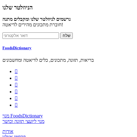
הניוזלטר שלנו
נרשמים לניוזלטר שלנו ומקבלים מתנה
חוברת מתכונים מהירים לדיאטה!
FoodsDictionary
בריאות, תזונה, מתכונים, כלים לדיאטה ומחשבונים






מנוי FoodsDictionary
מנוי ליועצי תזונה וכושר
אודות
פרסמו אצלנו