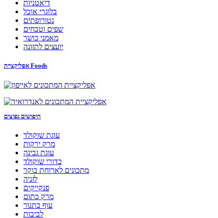
דיאטניות
בלוגרי אוכל
נטורופתים
שפים וטבחים
מאמני כושר
יועצים לתזונה
אפליקציית Foods
חיפושים נפוצים
עוגת שוקולד
מרק ירקות
עוגת גבינה
כדורי שוקולד
מתכונים לארוחת בוקר
לזניה
פנקייקים
מרק כתום
עוף בתנור
לביבות