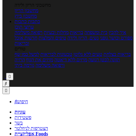
מחשבוני הריון ולידה
מחשבון הריון
מחשבון ביוץ
כתבות
כתבות
ערוצי תוכן
איך להכין
בית ומשפחה
בריאות
מחלות ובעיות
רפואה משלימה
ספורט וכושר גופני
נשים, הריון ולידה
טיפים והמלצות
חדשות אוכל
ובריאות
טורים
בריאות בצלחת
טעים ללא גלוטן
טבעונות לבריאות
לבשל כמו שף
תזונה לבטן רגועה
מרזים ללא דיאטה
מזיזים את הגוף
הרזיה
ורפואה משלימה
גורמה ביתי



חיפוש

עוגיות
פשטידות
בשר
הצטרפות לניוזלטר
אפליקציית Foods