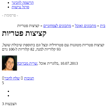
הרשמה לוובינר
סרגל נגישות
- פרסומת -
בית
»
מתכונים ואוכל
»
מתכונים לצמחוניים
»
קציצות פטריות
קציצות פטריות
קציצות פטריות מטוגנות עם פטרוזיליה ובצל וגם בתוספת שיבולת שועל,
93 קלוריות למנה, 82 קלוריות ל-100 גרם
, 10.07.2013
, בלוגרית אוכל
שרית מברוכה
תגובות

שלח לחבר

5
3 הצבעות