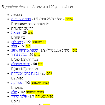
5 מנות/יחידות, 129 גרם למנה\יחידה
(תלוי בגודל המנה)
הפסטה
שקית
-
סה"כ
(250 גרם)
1/2
-
פסטה צינורות
כל פסטה קצרה שאוהבים

הרוטב המושחת
גרם
20
-
חמאה
כף אחת

כף שטוחה
1/2
-
קמח לבן
כוס
1/2
-
חלב
כוס
-
סה"כ
(120 מ"ל)
1/2
-
שמנת מתוקה 38%
גרם
50
-
גבינת צ`דר
מגורדת (1/2 כוס)

גרם
50
-
גבינת מוצרלה
מגורדת (1/2 כוס)

גרם
20
-
גבינת פרמזן מגורדת
2 כפות

כפית שטוחה
1/2
-
פפריקה
מתוקה

כפית שטוחה
1/2
-
מלח
כפית שטוחה
1/4
-
פלפל שחור
גרוס
