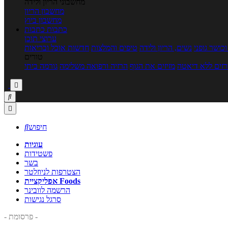
מחשבוני הריון ולידה
מחשבון הריון
מחשבון ביוץ
כתבות
כתבות
ערוצי תוכן
כושר גופני
נשים, הריון ולידה
טיפים והמלצות
חדשות אוכל ובריאות
טורים
זים ללא דיאטה
מזיזים את הגוף
הרזיה ורפואה משלימה
גורמה ביתי



חיפוש

עוגיות
פשטידות
בשר
הצטרפות לניוזלטר
אפליקציית Foods
הרשמה לוובינר
סרגל נגישות
- פרסומת -