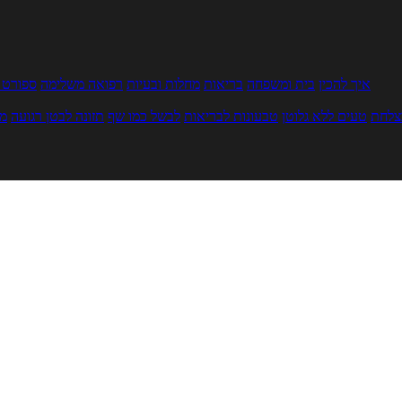
איך להכין
בית ומשפחה
בריאות
מחלות ובעיות
רפואה משלימה
ספורט ו
צלחת
טעים ללא גלוטן
טבעונות לבריאות
לבשל כמו שף
תזונה לבטן רגועה
מר