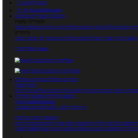
כניסה לחשבון

מנוי FoodsDictionary

מתכונים
קטגוריות מתכונים
קטגוריות נפוצות
קים
מתכונים ללא גלוטן
מתכונים לסוכרתיים
טרנדים בעולם האוכל
מיוחדים
מאכלי עדות
ספרי בישול
מתכונים לפי חגים ועונות
לפי שיטות הכנה
אפליקציית Foods
מוצרים ומאכלים
מוצרים ומאכלים
מילון האוכל
פריטי תזונה
ערכים תזונתיים
חיפוש ע"פ רכיבים
מכילים הכי הרבה
מחשבון קלוריות
מחשבון קלוריות
מנוי FoodsDictionary
5 ימי ניסיון חינם - לחצו לפרטים נוספים
מחשבוני תזונה ובריאות
ת
מחשבון שריפת קלוריות
מחשבון דופק מטרה
יחס מותניים לירכיים
 קלוריות
מחשבון מינונים מומלצים
מחשבון אחוז שומן
מחשבון BMI