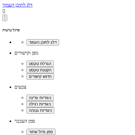
דלג לתוכן העמוד

סרגל נגישות
גופן וקישורים
צבעים
סמן העכבר