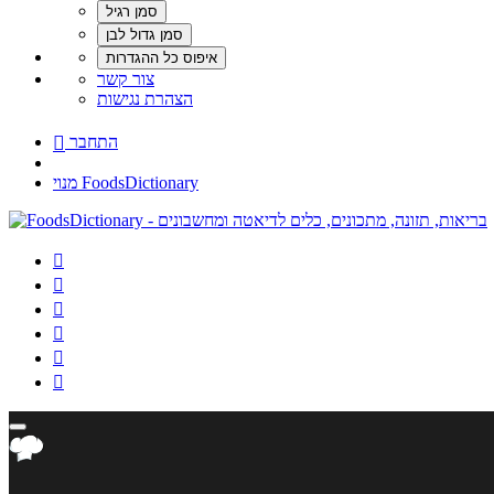
צור קשר
הצהרת נגישות
התחבר

מנוי FoodsDictionary





