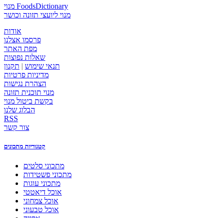
מנוי FoodsDictionary
מנוי ליועצי תזונה וכושר
אודות
פרסמו אצלנו
מפת האתר
שאלות נפוצות
תנאי שימוש
|
תקנון
מדיניות פרטיות
הצהרת נגישות
מנוי תוכנית תזונה
בקשת ביטול מנוי
הבלוג שלנו
RSS
צור קשר
קטגוריות מתכונים
מתכוני סלטים
מתכוני פשטידות
מתכוני עוגות
אוכל דיאטטי
אוכל צמחוני
אוכל טבעוני