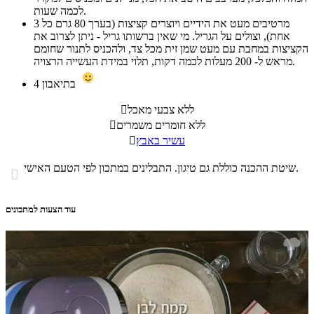
לכמה שעות.
מרטיבים מעט את הידיים ויוצרים קציצות (בערך 80 גרם כל
3
אחת), וצולים על הגריל. מי שאין ברשותו גריל - ניתן לצרוב את
הקציצות במחבת עם מעט שמן זית מכל צד, ולהכניס לתנור שחומם
מראש ל- 200 מעלות לכמה דקות, תלוי במידת העשייה הרצויה.
בתיאבון
4
ללא צבעי מאכל

ללא חומרים משמרים

עשיר באבץ

שיטת ההכנה כוללת גם טיגון. התבלינים במתכון לפי הטעם האישי.

עוד הצעות למתכונים