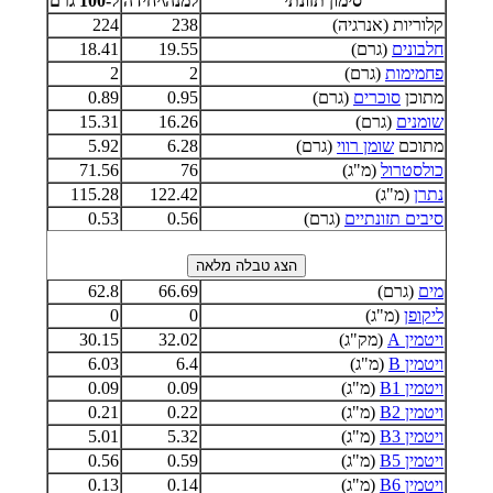
סימון תזונתי
למנה\יחידה
ל-100 גרם
קלוריות (אנרגיה)
238
224
חלבונים
(גרם)
19.55
18.41
פחמימות
(גרם)
2
2
מתוכן
סוכרים
(גרם)
0.95
0.89
שומנים
(גרם)
16.26
15.31
מתוכם
שומן רווי
(גרם)
6.28
5.92
כולסטרול
(מ"ג)
76
71.56
נתרן
(מ"ג)
122.42
115.28
סיבים תזונתיים
(גרם)
0.56
0.53
מים
(גרם)
66.69
62.8
ליקופן
(מ"ג)
0
0
ויטמין A
(מק"ג)
32.02
30.15
ויטמין B
(מ"ג)
6.4
6.03
ויטמין B1
(מ"ג)
0.09
0.09
ויטמין B2
(מ"ג)
0.22
0.21
ויטמין B3
(מ"ג)
5.32
5.01
ויטמין B5
(מ"ג)
0.59
0.56
ויטמין B6
(מ"ג)
0.14
0.13