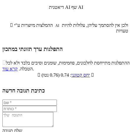
שף AI
דיאטנית AI
ולכן אין להסתמך עליהן, עלולות להיות
ההמלצות מיוצרות ע"י

AI
טעויות
התפלגות ערך תזונתי במתכון
התפלגות ערך תזונתי במתכון

ההתפלגות מתייחסת לחלבונים, פחמימות, שומנים וסיבים בלבד ולא לכל
סיבים
.
הטבלה.
קרא עוד
פחמימות
חלבונים
שומנים
תזונתיים

: 0.74 (0.76 נטו)
יחס קטוגני

1.5%
42%
50.5%
6%
כתיבת תגובה חדשה
שלח תגובה