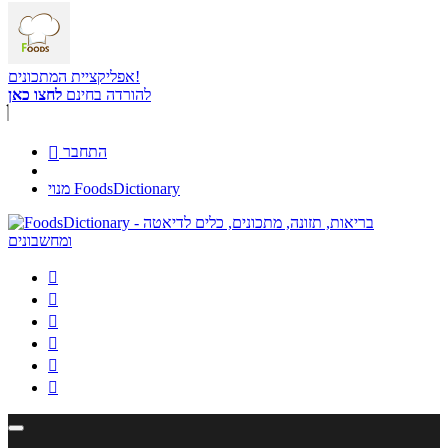
אפליקציית המתכונים!
להורדה בחינם
לחצו כאן
התחבר

מנוי FoodsDictionary





