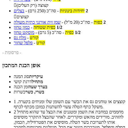
קצוצה (רק העלים)

2
יחידות בינוניות
-
סה"כ
(250 גרם)
-
בצלים
קצוצים

2
כפות
-
סה"כ
(20 מ"ל)
-
שמן זית אורגני כתית מעולה
1/2
כפית שטוחה
-
כמון טחון
1/2
כפית
-
סה"כ
(5 גרם)
-
מוסקט טחון
קורט
-
מלח גס
קורט
-
פלפל שחור
- פרסומת -
אופן הכנת המתכון
עיקריות
סוג המנה
מתחיל
דרגת קושי
בערך שעה
זמן הכנה
בשרי, כשר
כשרות
קוצצים או טוחנים גס את הבשר עם השומן שלו ומניחים בקערה.
1
משקל כתף הטלה עשוי להשתנות כמובן מכתף לכתף.
מחממים במחבת את השמן ומטגנים את הבצל עד שהוא מתחיל
2
להזהיב. מורידים מהאש ומקררים. לאחר שהבצל התקרר מוסיפים
אותו לתערובת בשר הטלה. מוסיפים את הפטרוזיליה, הכמון,
המלח והפלפל, מערבבים היטב את הכל, מניילנים ומכניסים למקרר