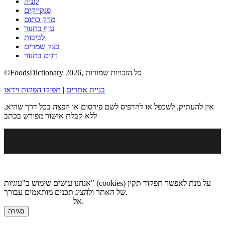
לזניה
פנקייקים
מרק כתום
עוף בתנור
לביבות
בצק שמרים
דגים בתנור
©FoodsDictionary 2026, כל הזכויות שמורות
בניית אתרים
|
תפיקו הפקות וידאו
אין להעתיק, לשכפל או להדפיס לשם פירסום או הפצה בכל דרך שהיא,
ללא קבלת אישור מפורש בכתב
אנחנו עושים שימוש ב"עוגיות" (cookies) על מנת לאפשר תפקוד תקין
של האתר ולהציג תכנים מותאמים עבורך.
.
אל
מדיניות הגנת הפרטיות
סגירה