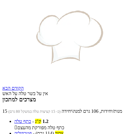
הקודם
הבא
אין על בשר טלה על האש
מצרכים למתכון
15 מנות/יחידות, 106 גרם למנה\יחידה
(כ- 15 קציצות טלה במשקל 80 גרם)
1.2
ק"ג
-
כתף טלה
כתף טלה מפורקת מהעצם

צרור
(114 גרם)
-
פטרוזיליה