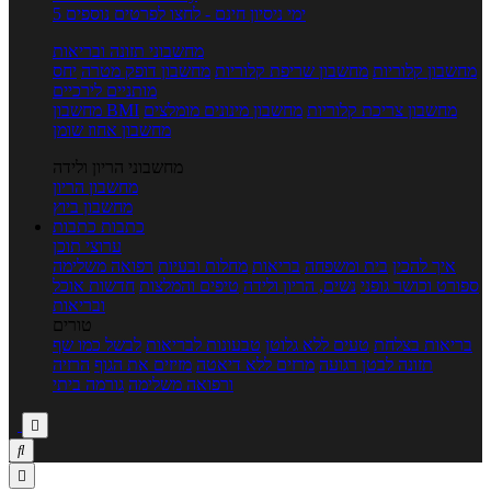
5 ימי ניסיון חינם - לחצו לפרטים נוספים
מחשבוני תזונה ובריאות
מחשבון קלוריות
מחשבון שריפת קלוריות
מחשבון דופק מטרה
יחס
מותניים לירכיים
מחשבון צריכת קלוריות
מחשבון מינונים מומלצים
מחשבון BMI
מחשבון אחוז שומן
מחשבוני הריון ולידה
מחשבון הריון
מחשבון ביוץ
כתבות
כתבות
ערוצי תוכן
איך להכין
בית ומשפחה
בריאות
מחלות ובעיות
רפואה משלימה
ספורט וכושר גופני
נשים, הריון ולידה
טיפים והמלצות
חדשות אוכל
ובריאות
טורים
בריאות בצלחת
טעים ללא גלוטן
טבעונות לבריאות
לבשל כמו שף
תזונה לבטן רגועה
מרזים ללא דיאטה
מזיזים את הגוף
הרזיה
ורפואה משלימה
גורמה ביתי


