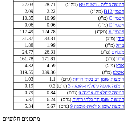
חומצה פולית - ויטמין B9
(מק"ג)
28.71
27.03
ויטמין B12
(מק"ג)
2.22
2.09
ויטמין C
(מ"ג)
10.99
10.35
ויטמין E
(מ"ג)
0.06
0.06
ויטמין K
(מק"ג)
124.78
117.49
סידן
(מ"ג)
33.31
31.37
ברזל
(מ"ג)
1.99
1.88
מגנזיום
(מ"ג)
26.31
24.77
זרחן
(מ"ג)
171.81
161.78
אבץ
(מ"ג)
4.59
4.32
אשלגן
(מ"ג)
339.36
319.55
חומצות שומן רב בלתי רוויות
(גרם)
1.1
1.03
חומצה אלפא לינולנית-אומגה 3
(גרם)
0.2
0.19
חומצה לינולאית-אומגה 6
(גרם)
0.84
0.79
חומצות שומן חד בלתי רוויות
(גרם)
6.24
5.87
חומצת שומן אולאית-אומגה 9
(גרם)
5.67
5.34
מתכונים חלופיים