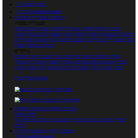
כניסה לחשבון

מנוי FoodsDictionary

מתכונים
קטגוריות מתכונים
קטגוריות נפוצות
מתכוני סלטים
מתכוני פשטידות
מתכוני עוגות
אוכל צמחוני
מתכונים לטבעוניים
אפייה
מוקפץ
עוגיות
פסטה
מתכוני עוף
מתכוני
בשר
מתכוני ילדים
מרקים
מתכונים ללא גלוטן
מתכונים לסוכרתיים
טרנדים בעולם האוכל
מיוחדים
מנתח המתכונים
ספר המתכונים שלי
מתכוני וידאו
מתכונים
עשירים
מתכונים לפי מצרכים
אוכל דיאטטי
אוכל בריא
מאכלי
עדות
ספרי בישול
מתכונים לפי חגים ועונות
לפי שיטות הכנה
אפליקציית Foods
מוצרים ומאכלים
מוצרים ומאכלים
מילון האוכל
תפריטי תזונה
ערכים תזונתיים
חיפוש ע"פ רכיבים
מכילים הכי
הרבה
מחשבון קלוריות
מחשבון קלוריות
מנוי FoodsDictionary