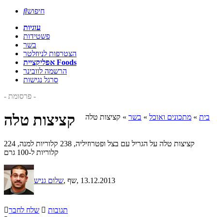
חיפוש

עוגיות
פשטידות
בשר
הצטרפות לניוזלטר
אפליקציית Foods
הרשמה לוובינר
סרגל נגישות
- פרסומת -
קציצות טלה
בית
»
מתכונים ואוכל
»
בשר
»
קציצות טלה
קציצות טלה על הגריל עם בצל ופטרוזיליה, 238 קלוריות למנה, 224
קלוריות ל-100 גרם
, 13.12.2013
, שף
שלום גניש
תגובות

שלח לחבר
