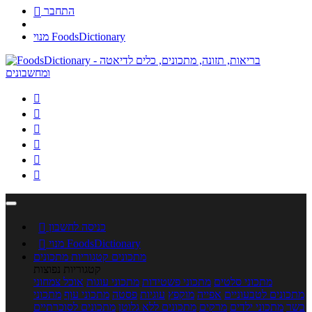
התחבר

מנוי FoodsDictionary






כניסה לחשבון

מנוי FoodsDictionary

מתכונים
קטגוריות מתכונים
קטגוריות נפוצות
מתכוני סלטים
מתכוני פשטידות
מתכוני עוגות
אוכל צמחוני
מתכונים לטבעוניים
אפייה
מוקפץ
עוגיות
פסטה
מתכוני עוף
מתכוני
בשר
מתכוני ילדים
מרקים
מתכונים ללא גלוטן
מתכונים לסוכרתיים