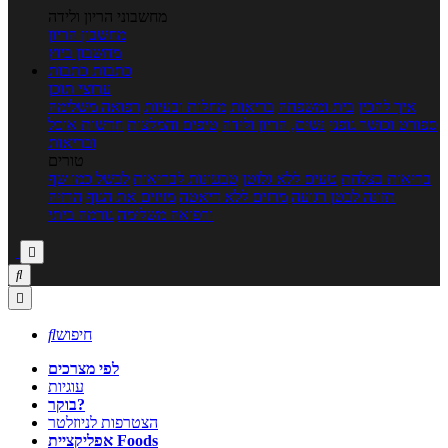
מחשבוני הריון ולידה
מחשבון הריון
מחשבון ביוץ
כתבות
כתבות
ערוצי תוכן
איך להכין
בית ומשפחה
בריאות
מחלות ובעיות
רפואה משלימה
ספורט וכושר גופני
נשים, הריון ולידה
טיפים והמלצות
חדשות אוכל
ובריאות
טורים
בריאות בצלחת
טעים ללא גלוטן
טבעונות לבריאות
לבשל כמו שף
תזונה לבטן רגועה
מרזים ללא דיאטה
מזיזים את הגוף
הרזיה
ורפואה משלימה
גורמה ביתי



חיפוש

לפי מצרכים
עוגיות
בוקר?
הצטרפות לניוזלטר
אפליקציית Foods