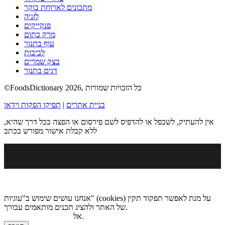
מתכונים לארוחת בוקר
לזניה
פנקייקים
מרק כתום
עוף בתנור
לביבות
בצק שמרים
דגים בתנור
©FoodsDictionary 2026, כל הזכויות שמורות
בניית אתרים
|
תפיקו הפקות וידאו
אין להעתיק, לשכפל או להדפיס לשם פירסום או הפצה בכל דרך שהיא,
ללא קבלת אישור מפורש בכתב
אנחנו עושים שימוש ב"עוגיות" (cookies) על מנת לאפשר תפקוד תקין
של האתר ולהציג תכנים מותאמים עבורך.
.
אל
מדיניות הגנת הפרטיות