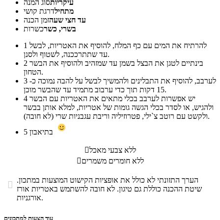
עיקריות
סוג המנה
מתחיל
דרגת קושי
עד חצי שעה
זמן הכנה
בשרי, כשר
כשרות
להרתיח את המים עם כף המלח, להוסיף את האטריות, לבשל
1
עד שתתרככנה, לשטוף ולסנן.
בינתיים לטגן את הבצל בשמן עד שמזהיב ולהוסיף את הבשר
2
הטחון.
לערבב, להוסיף את התבלינים ולהמשיך לבשל על להבה נמוכה כ-
3
15 דקות תוך כדי ערבוב מתמיד עד שהבשר מוכן.
יש אפשרות לערבב בכלי מתאים את האטריות עם הבשר
4
ולהגיש, או לסדר בכלי הגשה גומות של אטריות, למלא אותן בבשר
ולקשט עם רוטב צ`ילי, פטרוזיליה וריבת עגבניות שרי (לא חובה).
בתיאבון
5
ללא צבעי מאכל

ללא חומרים משמרים

הערך התזונתי לא כולל את אופציות הקישוט המוצעות במתכון.

שיטת ההכנה כוללת גם טיגון. לא חובה להשתמש באטריות אורז
אורגניות.
עוד הצעות למתכונים