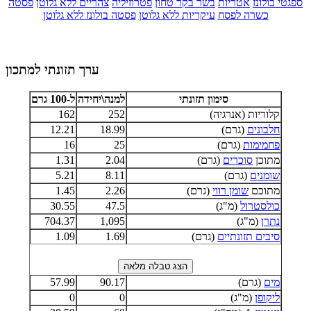
ספגטי בולונז
אטריות
בשר בקר טחון
פטרוזיליה
צהריים ללא גלוטן
פסטה
כשרה לפסח
עיקריות ללא גלוטן
פסטה בולונז ללא גלוטן
ערך תזונתי למתכון
סימון תזונתי
למנה\יחידה
ל-100 גרם
קלוריות (אנרגיה)
252
162
חלבונים
(גרם)
18.99
12.21
פחמימות
(גרם)
25
16
מתוכן
סוכרים
(גרם)
2.04
1.31
שומנים
(גרם)
8.11
5.21
מתוכם
שומן רווי
(גרם)
2.26
1.45
כולסטרול
(מ"ג)
47.5
30.55
נתרן
(מ"ג)
1,095
704.37
סיבים תזונתיים
(גרם)
1.69
1.09
מים
(גרם)
90.17
57.99
ליקופן
(מ"ג)
0
0