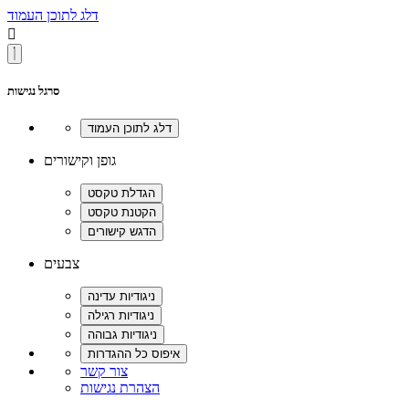
דלג לתוכן העמוד

סרגל נגישות
גופן וקישורים
צבעים
צור קשר
הצהרת נגישות