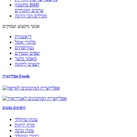
מחשבון BMI
ערכים תזונתיים
מכילים הכי הרבה
אנשי מקצוע ועסקים
דיאטניות
בלוגרי אוכל
נטורופתים
שפים וטבחים
מאמני כושר
יועצים לתזונה
אפליקציית Foods
חיפושים נפוצים
עוגת שוקולד
מרק ירקות
עוגת גבינה
כדורי שוקולד