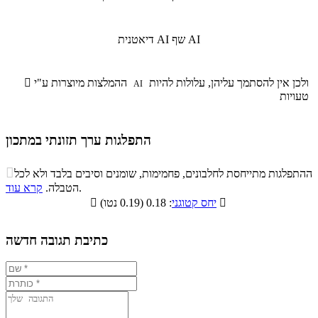
שף AI
דיאטנית AI
ולכן אין להסתמך עליהן, עלולות להיות
ההמלצות מיוצרות ע"י

AI
טעויות
התפלגות ערך תזונתי במתכון
התפלגות ערך תזונתי במתכון

ההתפלגות מתייחסת לחלבונים, פחמימות, שומנים וסיבים בלבד ולא לכל
סיבים
.
הטבלה.
קרא עוד
פחמימות
חלבונים
שומנים
תזונתיים

: 0.18 (0.19 נטו)
יחס קטוגני

3.1%
15%
35.1%
46.8%
כתיבת תגובה חדשה