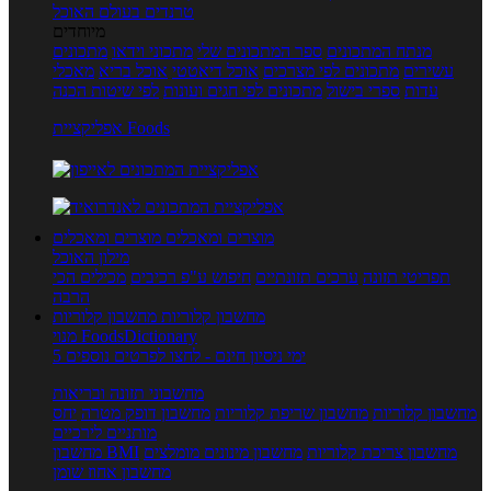
טרנדים בעולם האוכל
מיוחדים
מנתח המתכונים
ספר המתכונים שלי
מתכוני וידאו
מתכונים
עשירים
מתכונים לפי מצרכים
אוכל דיאטטי
אוכל בריא
מאכלי
עדות
ספרי בישול
מתכונים לפי חגים ועונות
לפי שיטות הכנה
אפליקציית Foods
מוצרים ומאכלים
מוצרים ומאכלים
מילון האוכל
תפריטי תזונה
ערכים תזונתיים
חיפוש ע"פ רכיבים
מכילים הכי
הרבה
מחשבון קלוריות
מחשבון קלוריות
מנוי FoodsDictionary
5 ימי ניסיון חינם - לחצו לפרטים נוספים
מחשבוני תזונה ובריאות
מחשבון קלוריות
מחשבון שריפת קלוריות
מחשבון דופק מטרה
יחס
מותניים לירכיים
מחשבון צריכת קלוריות
מחשבון מינונים מומלצים
מחשבון BMI
מחשבון אחוז שומן