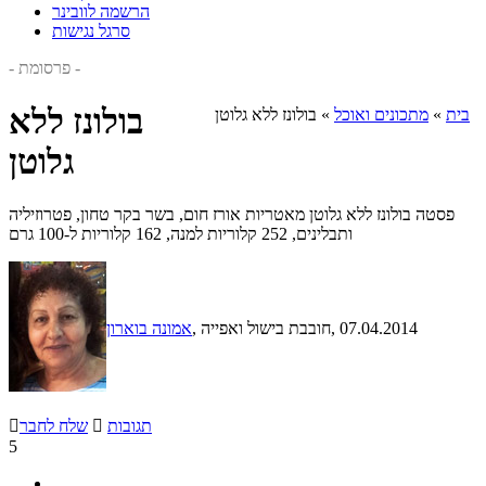
הרשמה לוובינר
סרגל נגישות
- פרסומת -
בולונז ללא
בית
»
מתכונים ואוכל
»
בולונז ללא גלוטן
גלוטן
פסטה בולונז ללא גלוטן מאטריות אורז חום, בשר בקר טחון, פטרוזיליה
ותבלינים, 252 קלוריות למנה, 162 קלוריות ל-100 גרם
, 07.04.2014
, חובבת בישול ואפייה
אמונה בוארון
תגובות

שלח לחבר

5