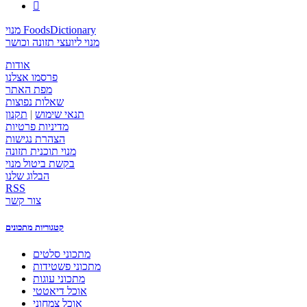

מנוי FoodsDictionary
מנוי ליועצי תזונה וכושר
אודות
פרסמו אצלנו
מפת האתר
שאלות נפוצות
תנאי שימוש
|
תקנון
מדיניות פרטיות
הצהרת נגישות
מנוי תוכנית תזונה
בקשת ביטול מנוי
הבלוג שלנו
RSS
צור קשר
קטגוריות מתכונים
מתכוני סלטים
מתכוני פשטידות
מתכוני עוגות
אוכל דיאטטי
אוכל צמחוני