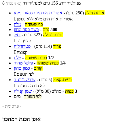
8 מנות/יחידות, 156 גרם למנה\יחידה
(כ- 8 מנות)
אריזת ניילון
(250 גרם)
-
אטריות אורגניות מאורז מלא
אטריות אורז חום מלא ללא גלוטן

כף שטוחה
-
מלח
500
גרם
-
בשר בקר טחון
יחידה גדולה
(322 גרם)
-
בצל
קצוץ דק

צרור
(114 גרם)
-
פטרוזיליה
קצוצה

1/2
כפית שטוחה
-
מלח
1/4
כפית שטוחה
-
פלפל שחור
קורט
-
כמון טחון
לפי הטעם

כפית-קצוץ
(5 גרם)
-
שורש ג`ינג`ר
לא חובה - מגורד

3
כפות
-
סה"כ
(30 מ"ל)
-
שמן קנולה
לפי הצורך
-
מים
- פרסומת -
אופן הכנת המתכון