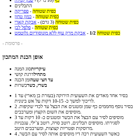
כף
(10 מ"ל)
-
שמן קנולה
התבלינים
כפית שטוחה
-
פפריקה
כפית שטוחה
-
כמון טחון
כפית שטוחה
(3 גרם)
-
אבקת קארי
כפית שטוחה
-
פלפל לבן
כפית שטוחה
1/2
-
אבקת מרק עוף ללא מונוסודיום גלוטמט
- פרסומת -
אופן הכנת המתכון
עיקריות
סוג המנה
מתחיל
דרגת קושי
עד חצי שעה
זמן הכנה
בשרי, כשר
כשרות
בסיר אחד מאדים את השעועית הירוקה (בעזרת בן מארי) עד
1
לריכוך למשך כ- 10-15 דקות על אש בינונית.
בסיר נוסף מחממים כף שמן ומטגנים את הבצל עד לכדי שקיפות.
2
מוסיפים את השום הקצוץ ומערבבים.
מוסיפים לסיר עם הבצל את הבשר ומטגנים כ- 10 דקות עד
3
לסגירתו. מוסיפים תבלינים, רוטב סויה, רוטב צ`ילי, עגבניות
מרוסקות ופטריות קצוצות, ומערבבים היטב.
כאשר השעועית רכה דיו מוסיפים אותה לסיר עם הבשר,
4