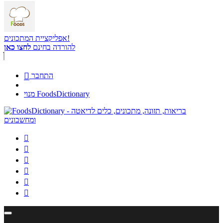
אפליקציית המתכונים!
להורדה בחינם
לחצו כאן
התחבר

מנוי FoodsDictionary





