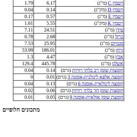
ויטמין C
(מ"ג)
6.17
1.79
ויטמין D
(מק"ג)
0.14
0.04
ויטמין E
(מ"ג)
0.57
0.17
ויטמין K
(מק"ג)
5.55
1.61
סידן
(מ"ג)
24.51
7.11
ברזל
(מ"ג)
2.68
0.78
מגנזיום
(מ"ג)
25.95
7.53
זרחן
(מ"ג)
186.01
53.99
אבץ
(מ"ג)
4.47
1.3
אשלגן
(מ"ג)
445.78
129.4
חומצות שומן רב בלתי רוויות
(גרם)
0.14
0.04
חומצה אלפא לינולנית-אומגה 3
(גרם)
0.01
0
חומצה לינולאית-אומגה 6
(גרם)
0.13
0.04
חומצות שומן חד בלתי רוויות
(גרם)
0.06
0.02
חומצת שומן אולאית-אומגה 9
(גרם)
0.05
0.01
מתכונים חלופיים