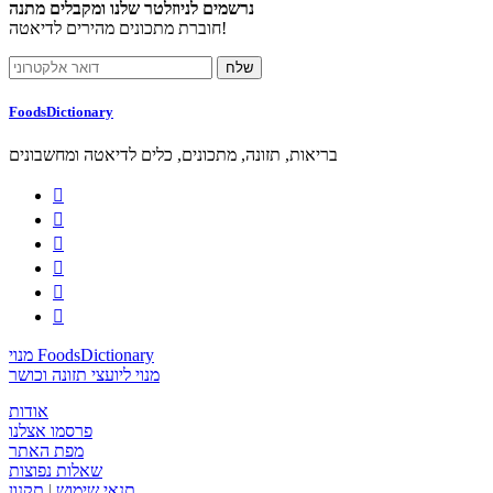
נרשמים לניוזלטר שלנו ומקבלים מתנה
חוברת מתכונים מהירים לדיאטה!
FoodsDictionary
בריאות, תזונה, מתכונים, כלים לדיאטה ומחשבונים






מנוי FoodsDictionary
מנוי ליועצי תזונה וכושר
אודות
פרסמו אצלנו
מפת האתר
שאלות נפוצות
תנאי שימוש
|
תקנון