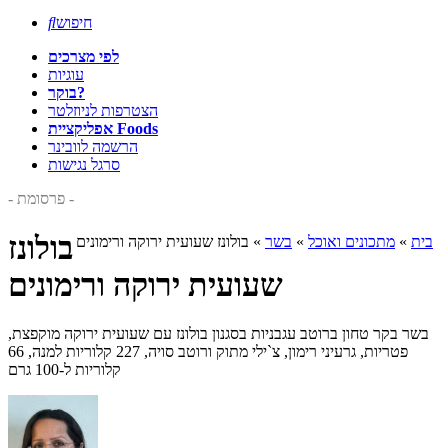
חיפוש

לפי מצרכים
עוגיות
בוקר?
הצטרפות לניוזלטר
אפליקציית Foods
הרשמה לוובינר
סרגל נגישות
- פרסומת -
בולונז
בית
»
מתכונים ואוכל
»
בשר
»
בולונז שעועית ירוקה ורימונים
שעועית ירוקה ורימונים
בשר בקר טחון ברוטב עגבניות בסגנון בולונז עם שעועית ירוקה מוקפצת,
פטריות, גרעיני רימון, צ`ילי מתוק ורוטב סויה, 227 קלוריות למנה, 66
קלוריות ל-100 גרם