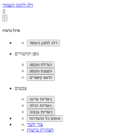
דלג לתוכן העמוד

סרגל נגישות
גופן וקישורים
צבעים
צור קשר
הצהרת נגישות