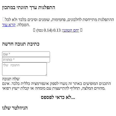
התפלגות ערך תזונתי במתכון
התפלגות ערך תזונתי במתכון

ההתפלגות מתייחסת לחלבונים, פחמימות, שומנים וסיבים בלבד ולא לכל
סיבים
.
הטבלה.
קרא עוד
פחמימות
חלבונים
שומנים
תזונתיים

: 0.13 (0.14 נטו)
יחס קטוגני

9.2%
10.3%
38%
42.5%
כתיבת תגובה חדשה
שלח תגובה
התכנים המופיעים באתר זה נועדו לספק אינפורמציה כללית בלבד. אינם
מהווים המלצה, תחליף להתייעצות עם מומחה או קבלת ייעוץ רפואי.
לא כדאי לפספס...
הניוזלטר שלנו