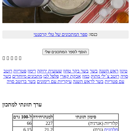
כנסו:
ספר המתכונים של טלי קרסנטי





טיגון
ראש השנה
בשר
בשר בקר טחון
שעועית ירוקה
רימון
פטריות
רוטב
סויה
רוטב צ`ילי מתוק
כמון
אבקת קארי
פלפל לבן
מתכונים מיוחדים
בשר
עם פטריות
בשר לראש השנה
עיקריות עם רימונים
בשר ברוטב סויה
ערך תזונתי למתכון
סימון תזונתי
למנה\יחידה
ל-100 גרם
קלוריות (אנרגיה)
227
66
חלבונים
(גרם)
21.2
6.15