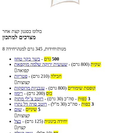
בולונז בסגנון קצת אחר
מצרכים למתכון
8 מנות/יחידות, 345 גרם למנה\יחידה
500
גרם
-
בשר בקר טחון
שקית
(800 גרם)
-
שעועית ירוקה שלמה מוקפאת
קפואה

חבילה
(210 גרם)
-
פטריות
קצוצות

קופסת שימורים
(800 גרם)
-
עגבניות מרוסקות
כוס
(200 גרם)
-
רימון
3
כפות
-
סה"כ
(30 גרם)
-
רוטב צ`ילי מתוק
3
כפות
-
סה"כ
(30 מ"ל)
-
רוטב סויה דל נתרן
5
שיניים
-
שום
קצוצות

יחידה בינונית
(125 גרם)
-
בצל
קצוץ
