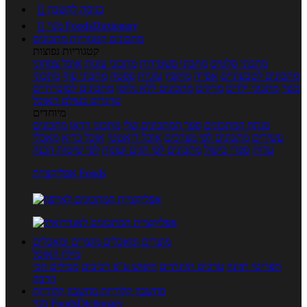
כניסה לחשבון

מנוי FoodsDictionary

מתכונים
קטגוריות מתכונים
קטגוריות נפוצות
מתכוני סלטים
מתכוני פשטידות
מתכוני עוגות
אוכל צמחוני
מתכונים לטבעוניים
אפייה
מוקפץ
עוגיות
פסטה
מתכוני עוף
מתכוני
בשר
מתכוני ילדים
מרקים
מתכונים ללא גלוטן
מתכונים לסוכרתיים
טרנדים בעולם האוכל
מיוחדים
מנתח המתכונים
ספר המתכונים שלי
מתכוני וידאו
מתכונים
עשירים
מתכונים לפי מצרכים
אוכל דיאטטי
אוכל בריא
מאכלי
עדות
ספרי בישול
מתכונים לפי חגים ועונות
לפי שיטות הכנה
אפליקציית Foods
מוצרים ומאכלים
מוצרים ומאכלים
מילון האוכל
תפריטי תזונה
ערכים תזונתיים
חיפוש ע"פ רכיבים
מכילים הכי
הרבה
מחשבון קלוריות
מחשבון קלוריות
מנוי FoodsDictionary