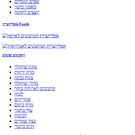
שפים וטבחים
מאמני כושר
יועצים לתזונה
אפליקציית Foods
חיפושים נפוצים
עוגת שוקולד
מרק ירקות
עוגת גבינה
כדורי שוקולד
מתכונים לארוחת בוקר
לזניה
פנקייקים
מרק כתום
עוף בתנור
לביבות
בצק שמרים
דגים בתנור