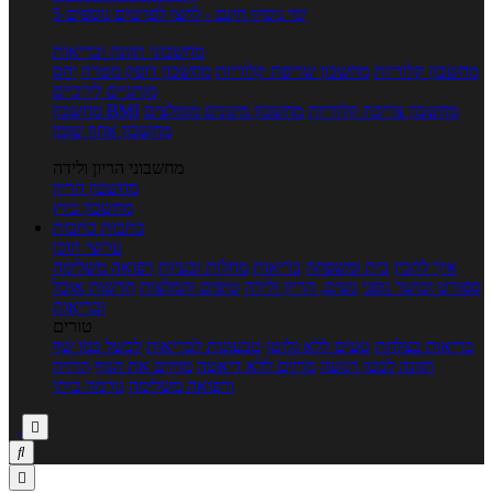
5 ימי ניסיון חינם - לחצו לפרטים נוספים
מחשבוני תזונה ובריאות
מחשבון קלוריות
מחשבון שריפת קלוריות
מחשבון דופק מטרה
יחס
מותניים לירכיים
מחשבון צריכת קלוריות
מחשבון מינונים מומלצים
מחשבון BMI
מחשבון אחוז שומן
מחשבוני הריון ולידה
מחשבון הריון
מחשבון ביוץ
כתבות
כתבות
ערוצי תוכן
איך להכין
בית ומשפחה
בריאות
מחלות ובעיות
רפואה משלימה
ספורט וכושר גופני
נשים, הריון ולידה
טיפים והמלצות
חדשות אוכל
ובריאות
טורים
בריאות בצלחת
טעים ללא גלוטן
טבעונות לבריאות
לבשל כמו שף
תזונה לבטן רגועה
מרזים ללא דיאטה
מזיזים את הגוף
הרזיה
ורפואה משלימה
גורמה ביתי


