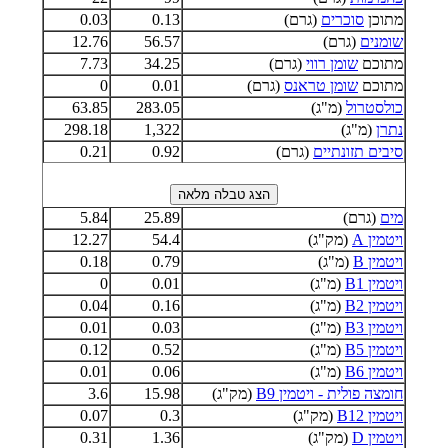
מתוכן
סוכרים
(גרם)
0.13
0.03
שומנים
(גרם)
56.57
12.76
מתוכם
שומן רווי
(גרם)
34.25
7.73
מתוכם
שומן טראנס
(גרם)
0.01
0
כולסטרול
(מ"ג)
283.05
63.85
נתרן
(מ"ג)
1,322
298.18
סיבים תזונתיים
(גרם)
0.92
0.21
מים
(גרם)
25.89
5.84
ויטמין A
(מק"ג)
54.4
12.27
ויטמין B
(מ"ג)
0.79
0.18
ויטמין B1
(מ"ג)
0.01
0
ויטמין B2
(מ"ג)
0.16
0.04
ויטמין B3
(מ"ג)
0.03
0.01
ויטמין B5
(מ"ג)
0.52
0.12
ויטמין B6
(מ"ג)
0.06
0.01
חומצה פולית - ויטמין B9
(מק"ג)
15.98
3.6
ויטמין B12
(מק"ג)
0.3
0.07
ויטמין D
(מק"ג)
1.36
0.31