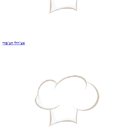
אצ`רולי חצ`פורי