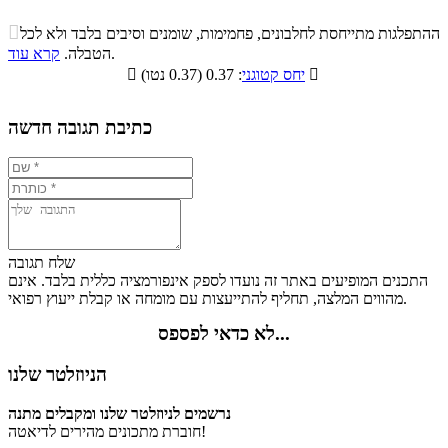
התפלגות ערך תזונתי במתכון

ההתפלגות מתייחסת לחלבונים, פחמימות, שומנים וסיבים בלבד ולא לכל
סיבים
.
הטבלה.
קרא עוד
פחמימות
חלבונים
שומנים
תזונתיים

: 0.37 (0.37 נטו)
יחס קטוגני

0.4%
26.9%
25.3%
47.4%
כתיבת תגובה חדשה
שלח תגובה
התכנים המופיעים באתר זה נועדו לספק אינפורמציה כללית בלבד. אינם
מהווים המלצה, תחליף להתייעצות עם מומחה או קבלת ייעוץ רפואי.
לא כדאי לפספס...
הניוזלטר שלנו
נרשמים לניוזלטר שלנו ומקבלים מתנה
חוברת מתכונים מהירים לדיאטה!