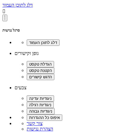
דלג לתוכן העמוד

סרגל נגישות
גופן וקישורים
צבעים
צור קשר
הצהרת נגישות