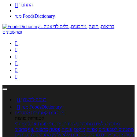
התחבר

מנוי FoodsDictionary






כניסה לחשבון

מנוי FoodsDictionary

מתכונים
קטגוריות מתכונים
קטגוריות נפוצות
מתכוני סלטים
מתכוני פשטידות
מתכוני עוגות
אוכל צמחוני
מתכונים לטבעוניים
אפייה
מוקפץ
עוגיות
פסטה
מתכוני עוף
מתכוני
בשר
מתכוני ילדים
מרקים
מתכונים ללא גלוטן
מתכונים לסוכרתיים