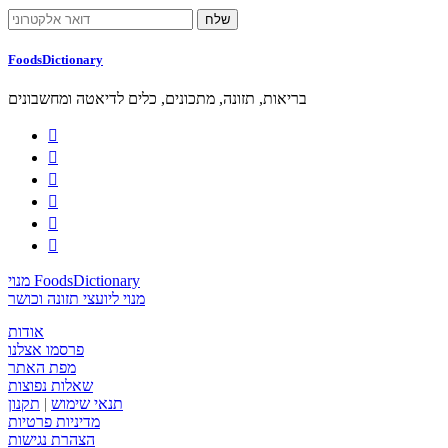
FoodsDictionary
בריאות, תזונה, מתכונים, כלים לדיאטה ומחשבונים






מנוי FoodsDictionary
מנוי ליועצי תזונה וכושר
אודות
פרסמו אצלנו
מפת האתר
שאלות נפוצות
תנאי שימוש
|
תקנון
מדיניות פרטיות
הצהרת נגישות