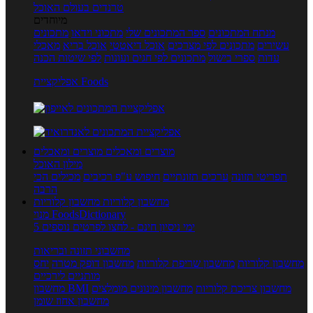
טרנדים בעולם האוכל
מיוחדים
מנתח המתכונים
ספר המתכונים שלי
מתכוני וידאו
מתכונים
עשירים
מתכונים לפי מצרכים
אוכל דיאטטי
אוכל בריא
מאכלי
עדות
ספרי בישול
מתכונים לפי חגים ועונות
לפי שיטות הכנה
אפליקציית Foods
מוצרים ומאכלים
מוצרים ומאכלים
מילון האוכל
תפריטי תזונה
ערכים תזונתיים
חיפוש ע"פ רכיבים
מכילים הכי
הרבה
מחשבון קלוריות
מחשבון קלוריות
מנוי FoodsDictionary
5 ימי ניסיון חינם - לחצו לפרטים נוספים
מחשבוני תזונה ובריאות
מחשבון קלוריות
מחשבון שריפת קלוריות
מחשבון דופק מטרה
יחס
מותניים לירכיים
מחשבון צריכת קלוריות
מחשבון מינונים מומלצים
מחשבון BMI
מחשבון אחוז שומן