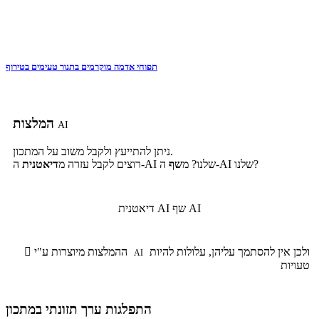
תפוחי אדמה מוקרמים בתנור טעימים בטירוף
המלצות
AI
ניתן להתייעץ ולקבל משוב על המתכון.
ה-AI שלנו?
ה-AI שלנו? מ
שף
רוצים לקבל עזרה מ
דיאטנית
שף AI
דיאטנית AI
ולכן אין להסתמך עליהן, עלולות להיות
ההמלצות מיוצרות ע"י

AI
טעויות
התפלגות ערך תזונתי במתכון