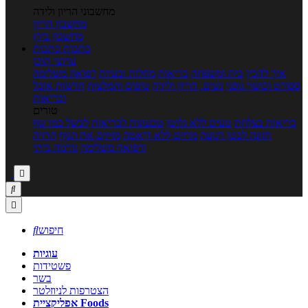
מחשבוני הריון ולידה
מחשבון הריון
מחשבון ביוץ
כתבות
כתבות
ערוצי תוכן
איך להכין
בית ומשפחה
בריאות
מחלות ובעיות
רפואה משלימה
ספורט וכושר גופני
נשים, הריון ולידה
טיפים והמלצות
חדשות אוכל
ובריאות
טורים
בריאות בצלחת
טעים ללא גלוטן
טבעונות לבריאות
לבשל כמו שף
תזונה לבטן רגועה
מרזים ללא דיאטה
מזיזים את הגוף
הרזיה
ורפואה משלימה
גורמה ביתי



חיפוש

עוגיות
פשטידות
בשר
הצטרפות לניוזלטר
אפליקציית Foods