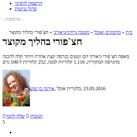
הרשמה לוובינר
סרגל נגישות
- פרסומת -
בית
»
מתכונים ואוכל
»
מטבח גרוזיני/גיאורגי
»
חצ`פורי בהליך מקוצר
חצ`פורי בהליך מקוצר
מאפה חצ`פורי גיאורגי חם וטעים בגרסה קצת אחרת ויותר קלה להכנה
מהגרסה המקורית, 1,116 קלוריות למנה, 252 קלוריות ל-100 גרם
, 23.05.2016
, בלוגרית אוכל
אירנה בן שוע
תגובות

שלח לחבר

5