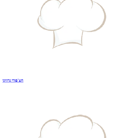
חצ`פורי גרוזיני