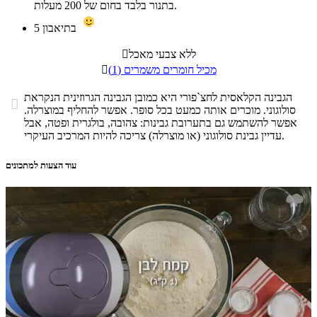
בתנור בלבד בחום של 200 מעלות.
בתיאבון
5
ללא צבעי מאכל

מכיל חומרים משמרים (1)

הגבינה הקלאסית לחצ`פורי היא כמובן הגבינה הגרוזינית הנקראת

סולוגוני. מוכרים אותה כמעט בכל סופר. אפשר להחליף במוצרלה.
אפשר להשתמש גם בתערובת גבינות: צהובה, בולגרית ופטה, אבל
עדיין גבינת סולוגוני (או מוצרלה) צריכה להיות המרכיב העיקרי.
עוד הצעות למתכונים