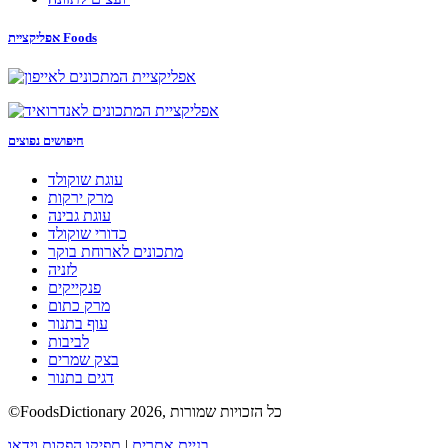
אפליקציית Foods
חיפושים נפוצים
עוגת שוקולד
מרק ירקות
עוגת גבינה
כדורי שוקולד
מתכונים לארוחת בוקר
לזניה
פנקייקים
מרק כתום
עוף בתנור
לביבות
בצק שמרים
דגים בתנור
©FoodsDictionary 2026, כל הזכויות שמורות
בניית אתרים
|
תפיקו הפקות וידאו