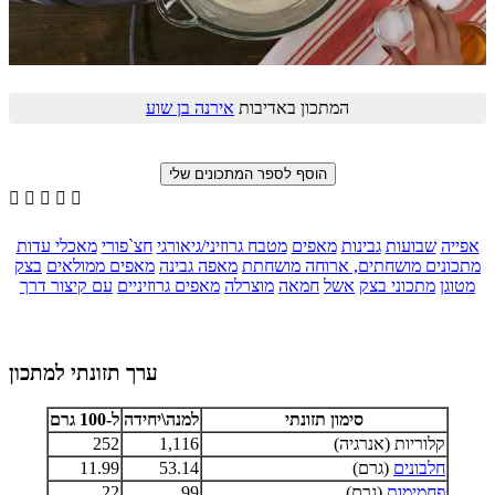
המתכון באדיבות
אירנה בן שוע





אפייה
שבועות
גבינות
מאפים
מטבח גרוזיני/גיאורגי
חצ`פורי
מאכלי עדות
מתכונים מושחתים, ארוחה מושחתת
מאפה גבינה
מאפים ממולאים
בצק
מטוגן
מתכוני בצק
אשל
חמאה
מוצרלה
מאפים גרוזיניים
עם קיצור דרך
ערך תזונתי למתכון
סימון תזונתי
למנה\יחידה
ל-100 גרם
קלוריות (אנרגיה)
1,116
252
חלבונים
(גרם)
53.14
11.99
פחמימות
(גרם)
99
22