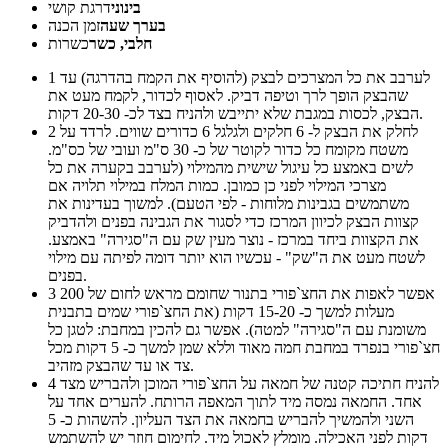
בינוני
דרגת קושי
בערך שעה
זמן הכנה
חלבי, כשר
כשרות
לערבב את כל המצרכים לבצק (להוסיף את הקמח בהדרגה) עד
1
שהבצק הופך לרך וטיפה דביק. לאסוף לכדור, לקמח מעט את
הבצק, לכסות במגבת שלא יתייבש ולהניח בצד לכ- 20-30 דקות.
לחלק את הבצק ל- 6 חלקים ולגלגל 6 כדורים שווים. לרדד על
2
משטח מקומח כל כדור לקוטר של כ- 30 ס"מ ועובי של כס"מ.
לשים באמצע כל עיגול שישית מהמילוי (לערבב בקערה את כל
מצרכי המילוי לפני כן כמובן. כמות המלח במילוי תלויה אם
משתמשים בגבינות מלוחות - לפי הטעם). למשוך בעדינות את
קצוות הבצק לכיוון המרכז כדי לסגור את הגבינה בפנים ולהדביק
את הקצוות ביחד במרכז - נוצר מעין שק עם ה"סגירה" באמצע.
לשטח מעט את ה"שק" - עכשיו הוא יותר דומה לפיתה עם מילוי
בפנים.
אפשר לאפות את החצ`פורי בתנור שחומם מראש לחום של 200
3
מעלות למשך כ- 15-20 דקות (את החצ`פורי שמים בתבנית
משומנת עם ה"סגירה" למטה). אפשר גם להכין במחבת: לטגן כל
חצ`פורי בנפרד במחבת חמה מאוד וללא שמן למשך כ- 5 דקות מכל
צד או עד שהבצק מזהיב.
להניח חתיכה קטנה של חמאה על החצ`פורי המוכן ולהבריש מצד
4
אחד. החמאה נמסה מיד לתוך המאפה הרותח. להערים אחד על
השני ולהמשיך להבריש בחמאה את הצד העליון. להשהות כ- 5
דקות לפני האכילה. מומלץ לאכול מיד. לחימום חוזר יש להשתמש